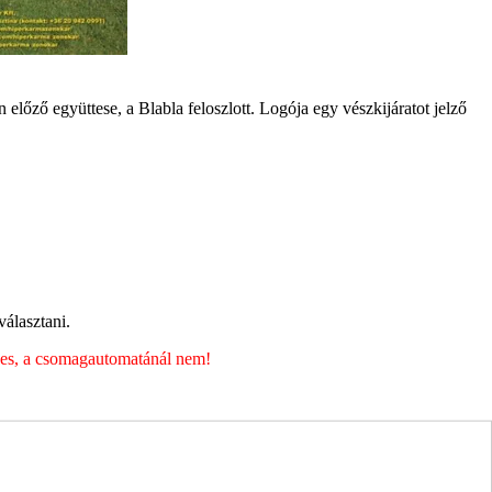
 előző együttese, a Blabla feloszlott. Logója egy vészkijáratot jelző
álasztani.
éges, a csomagautomatánál nem!