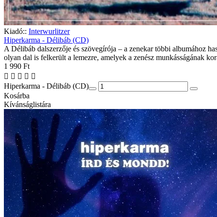
Kiadó::
Interwurlitzer
Hiperkarma - Délibáb (CD)
A Délibáb dalszerzője és szövegírója – a zenekar többi albumához ha
olyan dal is felkerült a lemezre, amelyek a zenész munkásságának ko
1 990 Ft
Hiperkarma - Délibáb (CD)
Kosárba
Kívánságlistára