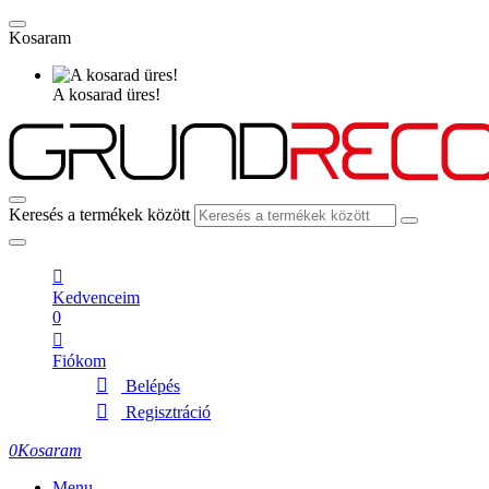
Kosaram
A kosarad üres!
Keresés a termékek között
Kedvenceim
0
Fiókom
Belépés
Regisztráció
0
Kosaram
Menu