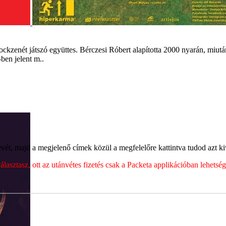
ockzenét játszó együttes. Bérczesi Róbert alapította 2000 nyarán, miután
ben jelent m..
ét, majd a megjelenő címek közül a megfelelőre kattintva tudod azt kiv
sztasz, ott az utánvétes fizetés csak a Packeta applikációban lehets