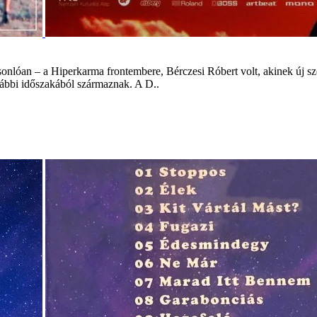
sonlóan – a Hiperkarma frontembere, Bérczesi Róbert volt, akinek új 
rábbi időszakából származnak. A D..