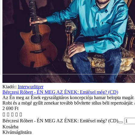
Kiadó::
Interwurlitzer
Bérczesi Róbert - ÉN MEG AZ ÉNEK: Emléxel még? (CD)
Az Én meg az Ének egyszálgitáros koncepciója hamar belopta magát a 
Robi és a mögé gyűlt zenekar tovább bővítette stílus béli repertoárját:
2 690 Ft
Bérczesi Róbert - ÉN MEG AZ ÉNEK: Emléxel még? (CD)
Kosárba
Kívánságlistára