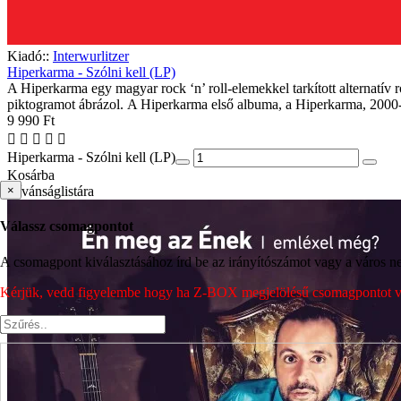
Kiadó::
Interwurlitzer
Hiperkarma - Szólni kell (LP)
A Hiperkarma egy magyar rock ‘n’ roll-elemekkel tarkított alternatív r
piktogramot ábrázol. A Hiperkarma első albuma, a Hiperkarma, 2000-
9 990 Ft
Hiperkarma - Szólni kell (LP)
Kosárba
×
Kívánságlistára
Válassz csomagpontot
A csomagpont kiválasztásához írd be az irányítószámot vagy a város nev
Kérjük, vedd figyelembe hogy ha Z-BOX megjelölésű csomagpontot vála