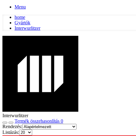
Menu
home
Gyártók
Interwurlitzer
Interwurlitzer
Termék összehasonlítás
0
Rendezés:
Listázás: