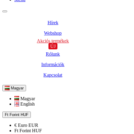
Hírek
Webshop
Akciós termékek
ÚJ
Rólunk
Információk
Kapcsolat
Magyar
Magyar
English
Ft
Forint
HUF
€
Euro
EUR
Ft
Forint
HUF