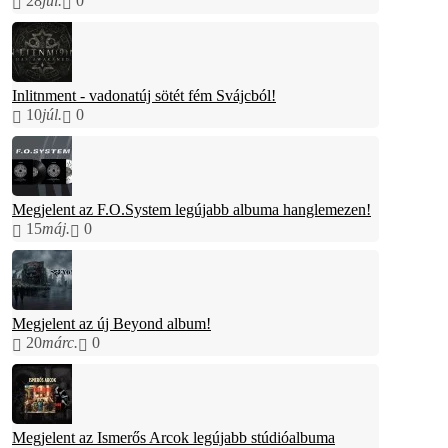
28
júl.
0
Inlitnment - vadonatúj sötét fém Svájcból!
10
júl.
0
Megjelent az F.O.System legújabb albuma hanglemezen!
15
máj.
0
Megjelent az új Beyond album!
20
márc.
0
Megjelent az Ismerős Arcok legújabb stúdióalbuma