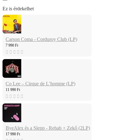
Ez is érdekelhet
Carson Coma - Corduroy Club (LP)
7 990 Ft
Co Lee – Cirque de L’homme (LP)
11 990 Ft
ByeAlex és a Slepp - Rehab + Zekő (2LP)
17 990 Ft