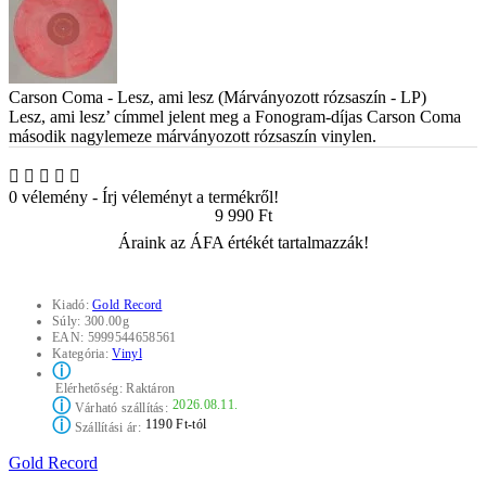
Carson Coma - Lesz, ami lesz (Márványozott rózsaszín - LP)
Lesz, ami lesz’ címmel jelent meg a Fonogram-díjas Carson Coma
második nagylemeze márványozott rózsaszín vinylen.
0 vélemény
-
Írj véleményt a termékről!
9 990 Ft
Áraink az ÁFA értékét tartalmazzák!
Kiadó:
Gold Record
Súly:
300.00g
EAN:
5999544658561
Kategória:
Vinyl
ⓘ
Elérhetőség:
Raktáron
ⓘ
2026.08.11.
Várható szállítás:
ⓘ
1190 Ft-tól
Szállítási ár:
Gold Record