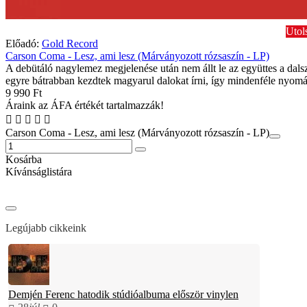
Utol
Előadó:
Gold Record
Carson Coma - Lesz, ami lesz (Márványozott rózsaszín - LP)
A debütáló nagylemez megjelenése után nem állt le az együttes a dalsz
egyre bátrabban kezdtek magyarul dalokat írni, így mindenféle nyomá
9 990 Ft
Áraink az ÁFA értékét tartalmazzák!
Carson Coma - Lesz, ami lesz (Márványozott rózsaszín - LP)
Kosárba
Kívánságlistára
Legújabb cikkeink
Demjén Ferenc hatodik stúdióalbuma először vinylen