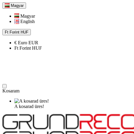
Magyar
Magyar
English
Ft
Forint
HUF
€
Euro
EUR
Ft
Forint
HUF
Kosaram
A kosarad üres!