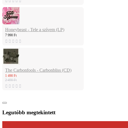
Honeybeast - Tele a szívem (LP)
7 990 Ft
The Carbonfools - Carbonbliss (CD)
1 490 Ft
2 490 Ft
Legutóbb megtekintett