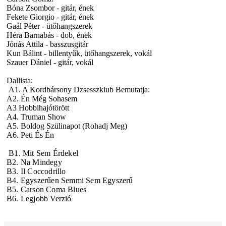
Bóna Zsombor - gitár, ének
Fekete Giorgio - gitár, ének
Gaál Péter - ütőhangszerek
Héra Barnabás - dob, ének
Jónás Attila - basszusgitár
Kun Bálint - billentyűk, ütőhangszerek, vokál
Szauer Dániel - gitár, vokál
Dallista:
A1. A Kordbársony Dzsesszklub Bemutatja:
A2. Én Még Sohasem
A3 Hobbihajótörött
A4. Truman Show
A5. Boldog Szülinapot (Rohadj Meg)
A6. Peti És Én
B1. Mit Sem Érdekel
B2.
Na Mindegy
B3. Il Coccodrillo
B4. Egyszerűen Semmi Sem Egyszerű
B5. Carson Coma Blues
B6. Legjobb Verzió