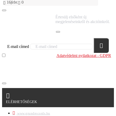
16
febr.
0
IRATKOZZ FEL
Értesülj elsőként új
HÍRLEVELÜNKRE!
megjelenéseinkről és akcióinkról.
E-mail címed
Elolvastam és megértettem az
Adatvédelmi nyilatkozat - GDPR
szabályzatban leírtakat. Tudomásul veszem, hogy a
regisztrációkor megadott adataim egy részét anonimizált
formában a cég marketing célokra felhasználja.
ELÉRHETŐSÉGEK
www.grundrecords.hu