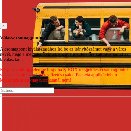
×
Válassz csomagpontot
A csomagpont kiválasztásához írd be az irányítószámot vagy a város
nevét, majd a megjelenő címek közül a megfelelőre kattintva tudod azt
kiválasztani.
Kérjük, vedd figyelembe hogy ha Z-BOX megjelölésű csomagpontot
választasz, ott az utánvétes fizetés csak a Packeta applikációban
lehetséges, a csomagautomatánál nem!