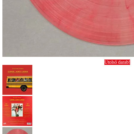
Utolsó darab!