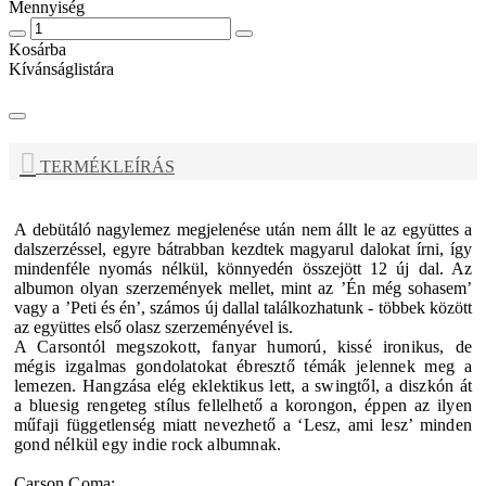
Mennyiség
Kosárba
Kívánságlistára
TERMÉKLEÍRÁS
A debütáló nagylemez megjelenése után nem állt le az együttes a
dalszerzéssel, egyre bátrabban kezdtek magyarul dalokat írni, így
mindenféle nyomás nélkül, könnyedén összejött 12 új dal. Az
albumon olyan szerzemények mellet, mint az ’Én még sohasem’
vagy a ’Peti és én’, számos új dallal találkozhatunk - többek között
az együttes első olasz szerzeményével is.
A Carsontól megszokott, fanyar humorú, kissé ironikus, de
mégis izgalmas gondolatokat ébresztő témák jelennek meg a
lemezen. Hangzása elég eklektikus lett, a swingtől, a diszkón át
a bluesig rengeteg stílus fellelhető a korongon, éppen az ilyen
műfaji függetlenség miatt nevezhető a ‘Lesz, ami lesz’ minden
gond nélkül egy indie rock albumnak.
Carson Coma: