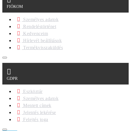
FIÓKOM
Személyes adatok
Rendeléstörténet
Kedvenceim
Hírlevél beállítások
Termékvisszaküldés
GDPR
Eszköztár
Személyes adatok
Mentett címek
Jelentés lekérése
Felejtés joga