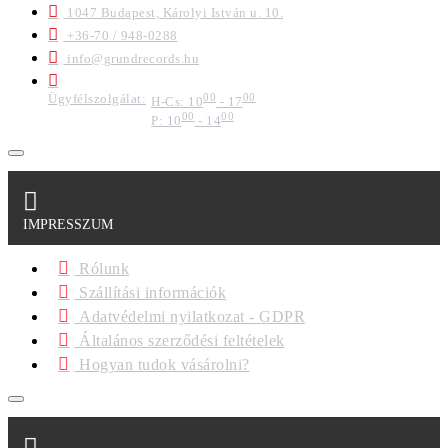
1047 Budapest, Károlyi István u. 10.
+36-70 / 948-0288
info@grundrecords.hu
Ügyfélszolgálat:
00
00
H-Cs: 10
- 17
00
00
P: 10
- 14
IMPRESSZUM
Rólunk
Szállítási információk
Adatvédelmi nyilatkozat - GDPR
Általános szerződési feltételek
Hogyan tudok vásárolni?