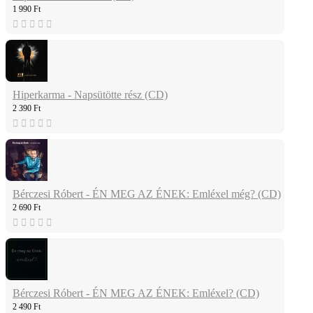
1 990 Ft
Hiperkarma - Napsütötte rész (CD)
2 390 Ft
Bérczesi Róbert - ÉN MEG AZ ÉNEK: Emléxel még? (CD)
2 690 Ft
Bérczesi Róbert - ÉN MEG AZ ÉNEK: Emléxel? (CD)
2 490 Ft