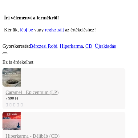
Írj véleményt a termékről!
Kérjük,
lépj be
vagy
regisztrálj
az értékeléshez!
Gyorskeresés:
Bérczesi Robi
,
Hiperkarma
,
CD
,
Újrakiadás
Ez is érdekelhet
Caramel - Epicentrum (LP)
7 990 Ft
Hiperkarma - Délibáb (CD)