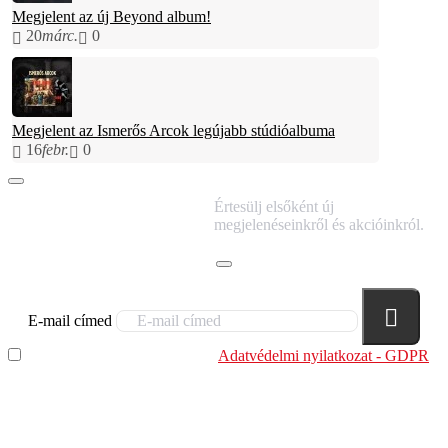
Megjelent az új Beyond album!
20
márc.
0
Megjelent az Ismerős Arcok legújabb stúdióalbuma
16
febr.
0
IRATKOZZ FEL
Értesülj elsőként új
HÍRLEVELÜNKRE!
megjelenéseinkről és akcióinkról.
E-mail címed
Elolvastam és megértettem az
Adatvédelmi nyilatkozat - GDPR
szabályzatban leírtakat. Tudomásul veszem, hogy a
regisztrációkor megadott adataim egy részét anonimizált
formában a cég marketing célokra felhasználja.