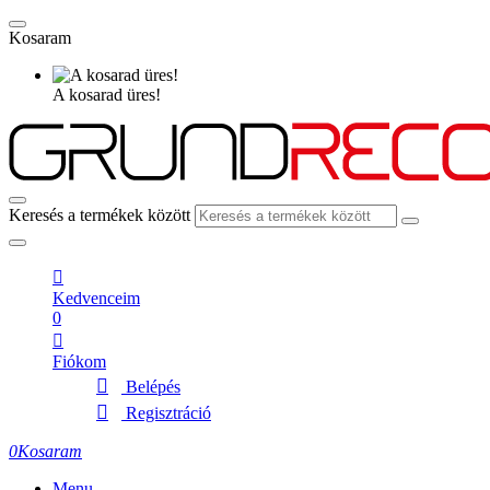
Kosaram
A kosarad üres!
Keresés a termékek között
Kedvenceim
0
Fiókom
Belépés
Regisztráció
0
Kosaram
Menu