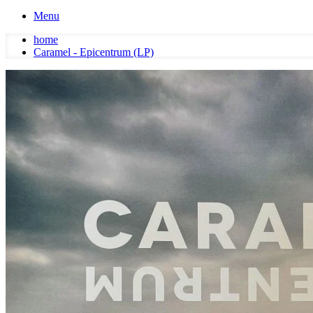
Menu
home
Caramel - Epicentrum (LP)