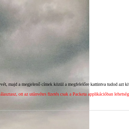
ét, majd a megjelenő címek közül a megfelelőre kattintva tudod azt kiv
sztasz, ott az utánvétes fizetés csak a Packeta applikációban lehets