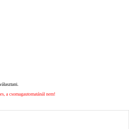
álasztani.
éges, a csomagautomatánál nem!