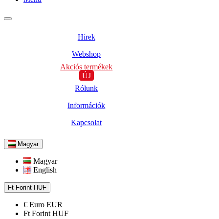
Hírek
Webshop
Akciós termékek
ÚJ
Rólunk
Információk
Kapcsolat
Magyar
Magyar
English
Ft
Forint
HUF
€
Euro
EUR
Ft
Forint
HUF