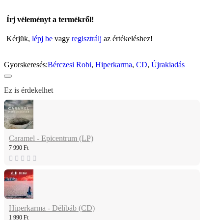
Írj véleményt a termékről!
Kérjük,
lépj be
vagy
regisztrálj
az értékeléshez!
Gyorskeresés:
Bérczesi Robi
,
Hiperkarma
,
CD
,
Újrakiadás
Ez is érdekelhet
Caramel - Epicentrum (LP)
7 990 Ft
Hiperkarma - Délibáb (CD)
1 990 Ft