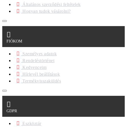
Általános szerződési feltételek
Hogyan tudok vásárolni?
FIÓKOM
Személyes adatok
Rendeléstörténet
Kedvenceim
Hírlevél beállítások
Termékvisszaküldés
GDPR
Eszköztár