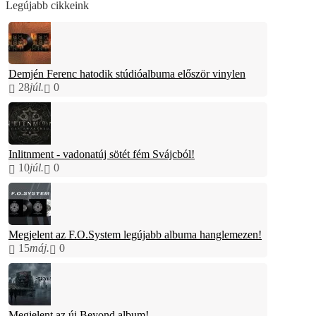
Legújabb cikkeink
Demjén Ferenc hatodik stúdióalbuma először vinylen
28
júl.
0
Inlitnment - vadonatúj sötét fém Svájcból!
10
júl.
0
Megjelent az F.O.System legújabb albuma hanglemezen!
15
máj.
0
Megjelent az új Beyond album!