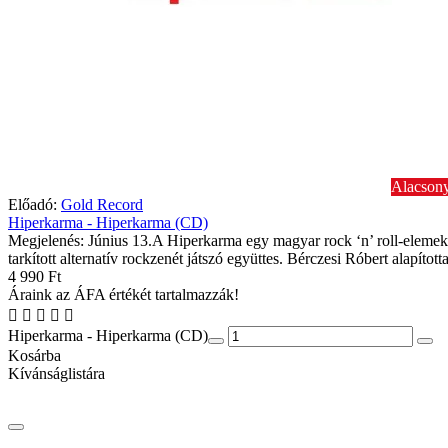
Alacsony
Előadó:
Gold Record
Hiperkarma - Hiperkarma (CD)
Megjelenés: Június 13.A Hiperkarma egy magyar rock ‘n’ roll-elemek
tarkított alternatív rockzenét játszó együttes. Bérczesi Róbert alapított
4 990 Ft
Áraink az ÁFA értékét tartalmazzák!
Hiperkarma - Hiperkarma (CD)
Kosárba
Kívánságlistára