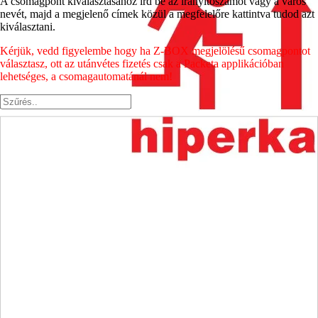
A csomagpont kiválasztásához írd be az irányítószámot vagy a város
nevét, majd a megjelenő címek közül a megfelelőre kattintva tudod azt
kiválasztani.
Kérjük, vedd figyelembe hogy ha Z-BOX megjelölésű csomagpontot
választasz, ott az utánvétes fizetés csak a Packeta applikációban
lehetséges, a csomagautomatánál nem!