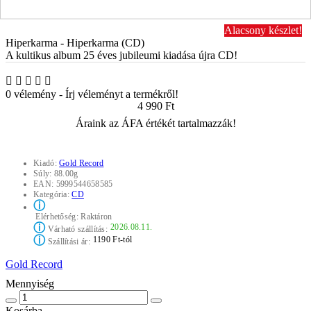
Alacsony készlet!
Hiperkarma - Hiperkarma (CD)
A kultikus album 25 éves jubileumi kiadása újra CD!
0 vélemény
-
Írj véleményt a termékről!
4 990 Ft
Áraink az ÁFA értékét tartalmazzák!
Kiadó:
Gold Record
Súly:
88.00g
EAN:
5999544658585
Kategória:
CD
ⓘ
Elérhetőség:
Raktáron
ⓘ
2026.08.11.
Várható szállítás:
ⓘ
1190 Ft-tól
Szállítási ár:
Gold Record
Mennyiség
Kosárba