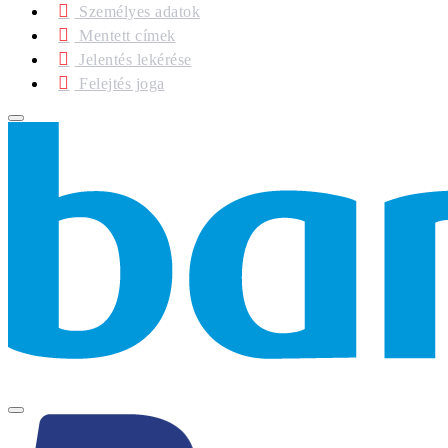
Személyes adatok
Mentett címek
Jelentés lekérése
Felejtés joga