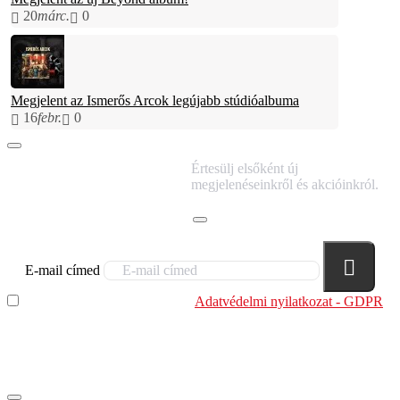
20
márc.
0
Megjelent az Ismerős Arcok legújabb stúdióalbuma
16
febr.
0
IRATKOZZ FEL
Értesülj elsőként új
HÍRLEVELÜNKRE!
megjelenéseinkről és akcióinkról.
E-mail címed
Elolvastam és megértettem az
Adatvédelmi nyilatkozat - GDPR
szabályzatban leírtakat. Tudomásul veszem, hogy a
regisztrációkor megadott adataim egy részét anonimizált
formában a cég marketing célokra felhasználja.