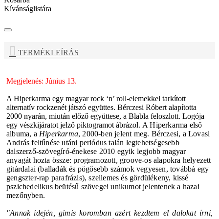
Kívánságlistára
TERMÉKLEÍRÁS
Megjelenés: Június 13.
A
Hiperkarma
egy magyar rock ‘n’ roll-elemekkel tarkított
alternatív rockzenét játszó együttes.
Bérczesi Róbert
alapította
2000 nyarán, miután előző együttese, a
Blabla
feloszlott. Logója
egy vészkijáratot jelző piktogramot ábrázol.
A
Hiperkarma
első
albuma, a
Hiperkarma
, 2000-ben jelent meg.
Bérczesi, a Lovasi
András feltűnése utáni periódus talán legtehetségesebb
dalszerző-szövegíró-énekese 2010 egyik legjobb magyar
anyagát hozta össze: programozott, groove-os alapokra helyezett
gitárdalai (balladák és pögősebb számok vegyesen, továbbá egy
gengszter-rap parafrázis), szellemes és gördülékeny, kissé
pszichedelikus beütésű szövegei unikumot jelentenek a hazai
mezőnyben.
"Annak idején, gimis koromban azért kezdtem el dalokat írni,