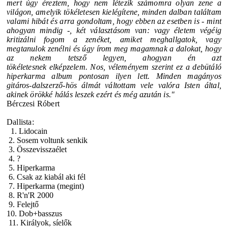
mert úgy
éreztem, hogy nem létezik számomra olyan zene a
világon, amelyik
tökéletesen kielégítene, minden dalban találtam
valami hibát és arra
gondoltam, hogy ebben az esetben is - mint
ahogyan mindig -, két
választásom van: vagy életem végéig
kritizálni fogom a zenéket, amiket
meghallgatok, vagy
megtanulok zenélni és úgy írom meg magamnak a
dalokat, hogy
az nekem tetsző legyen, ahogyan én azt
tökéletesnek
elképzelem.
Nos, véleményem szerint ez a debütáló
hiperkarma album pontosan ilyen
lett.
Minden magányos
gitáros-dalszerző-hös álmát váltottam vele valóra Isten
által,
akinek örökké hálás leszek ezért és még azután is."
Bérczesi Róbert
Dallista:
1. Lidocain
2. Sosem voltunk senkik
3. Összevisszaélet
4. ?
5. Hiperkarma
6. Csak az kiabál aki fél
7. Hiperkarma (megint)
8. R'n'R 2000
9. Felejtő
10. Dob+basszus
11. Királyok, síelők