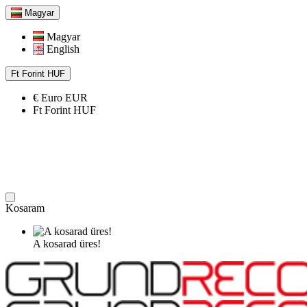
Magyar
Magyar
English
Ft
Forint
HUF
€
Euro
EUR
Ft
Forint
HUF
Kosaram
A kosarad üres!