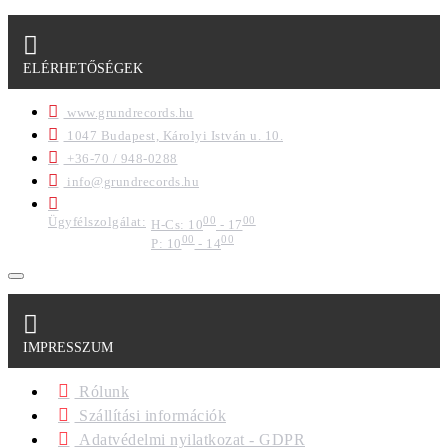
ELÉRHETŐSÉGEK
www.grundrecords.hu
1047 Budapest, Károlyi István u. 10.
+36-70 / 948-0288
info@grundrecords.hu
Ügyfélszolgálat:
00
00
H-Cs: 10
- 17
00
00
P: 10
- 14
IMPRESSZUM
Rólunk
Szállítási információk
Adatvédelmi nyilatkozat - GDPR