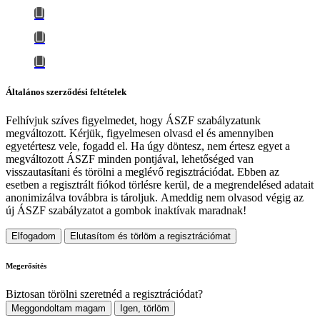
Általános szerződési feltételek
Felhívjuk szíves figyelmedet, hogy
ÁSZF szabályzatunk
megváltozott
. Kérjük, figyelmesen olvasd el és amennyiben
egyetértesz vele, fogadd el. Ha úgy döntesz, nem értesz egyet a
megváltozott ÁSZF minden pontjával, lehetőséged van
visszautasítani és törölni a meglévő regisztrációdat. Ebben az
esetben a regisztrált fiókod törlésre kerül, de a megrendelésed adatait
anonimizálva továbbra is tároljuk.
Ameddig nem olvasod végig az
új ÁSZF szabályzatot a gombok inaktívak maradnak!
Elfogadom
Elutasítom és törlöm a regisztrációmat
Megerősítés
Biztosan törölni szeretnéd a regisztrációdat?
Meggondoltam magam
Igen, törlöm