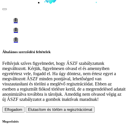
Általános szerződési feltételek
Felhívjuk szíves figyelmedet, hogy
ÁSZF szabályzatunk
megváltozott
. Kérjük, figyelmesen olvasd el és amennyiben
egyetértesz vele, fogadd el. Ha úgy döntesz, nem értesz egyet a
megváltozott ÁSZF minden pontjával, lehetőséged van
visszautasítani és törölni a meglévő regisztrációdat. Ebben az
esetben a regisztrált fiókod törlésre kerül, de a megrendelésed adatait
anonimizálva továbbra is tároljuk.
Ameddig nem olvasod végig az
új ÁSZF szabályzatot a gombok inaktívak maradnak!
Elfogadom
Elutasítom és törlöm a regisztrációmat
Megerősítés