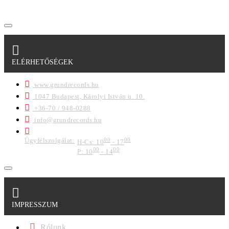
ELÉRHETŐSÉGEK
www.grundrecords.hu
1047 Budapest, Károlyi István u. 10.
+36-70 / 948-0288
info@grundrecords.hu
Ügyfélszolgálat:
00
00
H-Cs: 10
- 17
00
00
P: 10
- 14
IMPRESSZUM
Rólunk