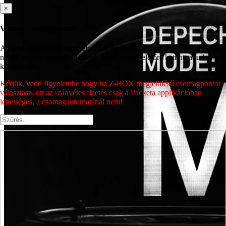
×
Válassz csomagpontot
A csomagpont kiválasztásához írd be az irányítószámot vagy a város
nevét, majd a megjelenő címek közül a megfelelőre kattintva tudod azt
kiválasztani.
Kérjük, vedd figyelembe hogy ha Z-BOX megjelölésű csomagpontot
választasz, ott az utánvétes fizetés csak a Packeta applikációban
lehetséges, a csomagautomatánál nem!