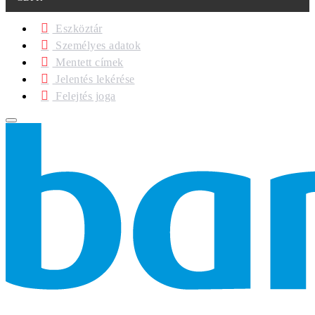
Eszköztár
Személyes adatok
Mentett címek
Jelentés lekérése
Felejtés joga