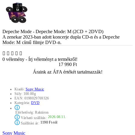
Depeche Mode - Depeche Mode: M (2CD + 2DVD)
A zenekar 2023-ban adott koncerje dupla CD-n és a
Depeche
Mode: M
című filmje DVD-n.
0 vélemény
-
Írj véleményt a termékről!
17 990 Ft
Áraink az ÁFA értékét tartalmazzák!
Kiadó:
Sony Music
Súly:
100.00g
EAN:
0198029769326
Kategória:
DVD
ⓘ
Elérhetőség:
Raktáron
ⓘ
2026.08.11.
Várható szállítás:
ⓘ
1190 Ft-tól
Szállítási ár:
Sony Music