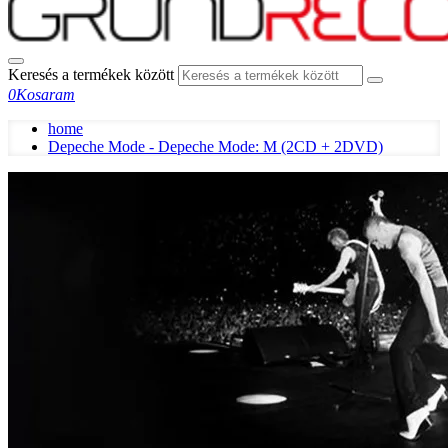
Keresés a termékek között
0
Kosaram
home
Depeche Mode - Depeche Mode: M (2CD + 2DVD)