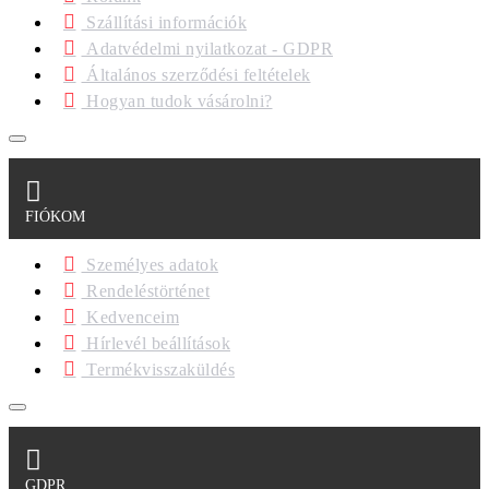
Szállítási információk
Adatvédelmi nyilatkozat - GDPR
Általános szerződési feltételek
Hogyan tudok vásárolni?
FIÓKOM
Személyes adatok
Rendeléstörténet
Kedvenceim
Hírlevél beállítások
Termékvisszaküldés
GDPR