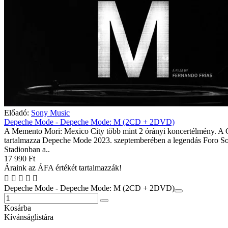
Előadó:
Sony Music
Depeche Mode - Depeche Mode: M (2CD + 2DVD)
A Memento Mori: Mexico City több mint 2 órányi koncertélmény. A
tartalmazza Depeche Mode 2023. szeptemberében a legendás Foro So
Stadionban a..
17 990 Ft
Áraink az ÁFA értékét tartalmazzák!
Depeche Mode - Depeche Mode: M (2CD + 2DVD)
Kosárba
Kívánságlistára