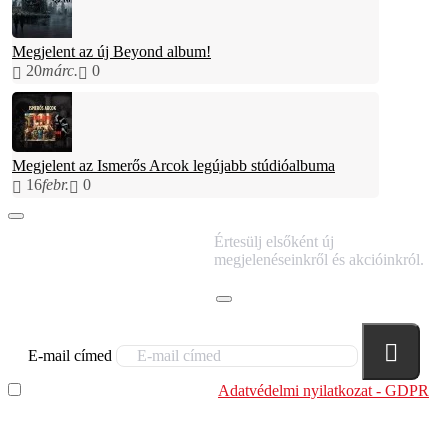
Megjelent az új Beyond album!
20
márc.
0
Megjelent az Ismerős Arcok legújabb stúdióalbuma
16
febr.
0
IRATKOZZ FEL
Értesülj elsőként új
HÍRLEVELÜNKRE!
megjelenéseinkről és akcióinkról.
E-mail címed
Elolvastam és megértettem az
Adatvédelmi nyilatkozat - GDPR
szabályzatban leírtakat. Tudomásul veszem, hogy a
regisztrációkor megadott adataim egy részét anonimizált
formában a cég marketing célokra felhasználja.