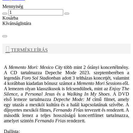
Mennyiség
Kosárba
Kívánságlistára
TERMÉKLEÍRÁS
A
Memento Mori: Mexico City
több mint 2 órányi koncertélmény.
A CD tartalmazza
Depeche Mode
2023. szeptemberében a
legendás
Foro Sol Stadion
ban adott 3 teltházas koncetjét, valamint
4 korábban kiadatlan bónusz számot a
Memento Mori Sessions
-ről.
A lemezen olyan klasszikusok is felcsendülnek, mint az
Enjoy The
Silence
, a
Personal Jesus
és a
Walking In My Shoes.
A DVD
első lemeze tartalmazza
Depeche Mode: M
című filmet, amely
egy utazás a mexikói kultúra és a halál kapcsolatának szívébe. A
díjnyertes mexikói filmes,
Fernando Frías
tervezett és rendezett. A
második lemez
a teljes hosszúságú koncertfilmet tartalmazza,
amelyet szintén
Fernando Frias
rendezett.
Dallista: