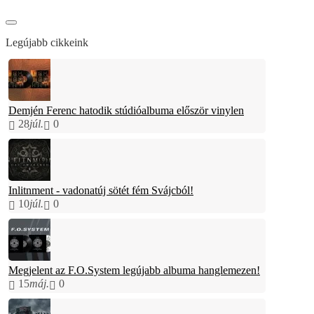
Legújabb cikkeink
Demjén Ferenc hatodik stúdióalbuma először vinylen
28
júl.
0
Inlitnment - vadonatúj sötét fém Svájcból!
10
júl.
0
Megjelent az F.O.System legújabb albuma hanglemezen!
15
máj.
0