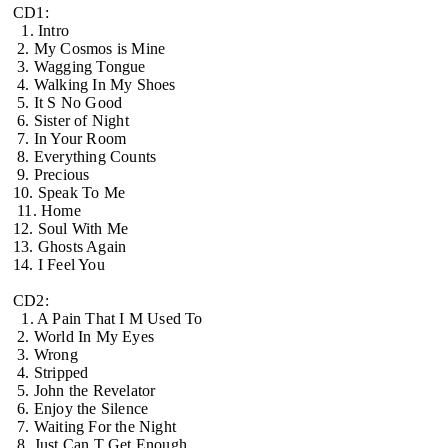
CD1:
1. Intro
2. My Cosmos is Mine
3. Wagging Tongue
4. Walking In My Shoes
5. It S No Good
6. Sister of Night
7. In Your Room
8. Everything Counts
9. Precious
10. Speak To Me
11. Home
12. Soul With Me
13. Ghosts Again
14. I Feel You
CD2:
1. A Pain That I M Used To
2. World In My Eyes
3. Wrong
4. Stripped
5. John the Revelator
6. Enjoy the Silence
7. Waiting For the Night
8. Just Can T Get Enough