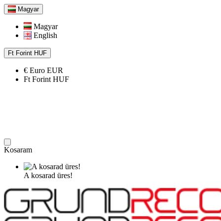
Magyar
Magyar
English
Ft
Forint
HUF
€
Euro
EUR
Ft
Forint
HUF
Kosaram
A kosarad üres!