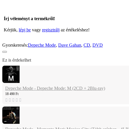
Írj véleményt a termékről!
Kérjük,
lépj be
vagy
regisztrálj
az értékeléshez!
Gyorskeresés:
Depeche Mode
,
Dave Gahan
,
CD
,
DVD
Ez is érdekelhet
Depeche Mode - Depeche Mode: M (2CD + 2Blu-ray)
18 490 Ft