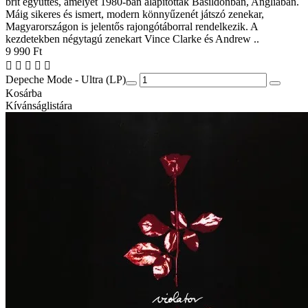
brit együttes, amelyet 1980-ban alapítottak Basildonban, Angliában.
Máig sikeres és ismert, modern könnyűzenét játszó zenekar,
Magyarországon is jelentős rajongótáborral rendelkezik. A
kezdetekben négytagú zenekart Vince Clarke és Andrew ..
9 990 Ft
Depeche Mode - Ultra (LP)
Kosárba
Kívánságlistára