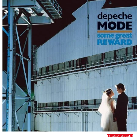
Utolsó darab!