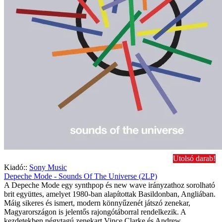
Utolsó darab!
Kiadó::
Sony Music
Depeche Mode - Sounds Of The Universe (2LP)
A Depeche Mode egy synthpop és new wave irányzathoz sorolható
brit együttes, amelyet 1980-ban alapítottak Basildonban, Angliában.
Máig sikeres és ismert, modern könnyűzenét játszó zenekar,
Magyarországon is jelentős rajongótáborral rendelkezik. A
kezdetekben négytagú zenekart Vince Clarke és Andrew ..