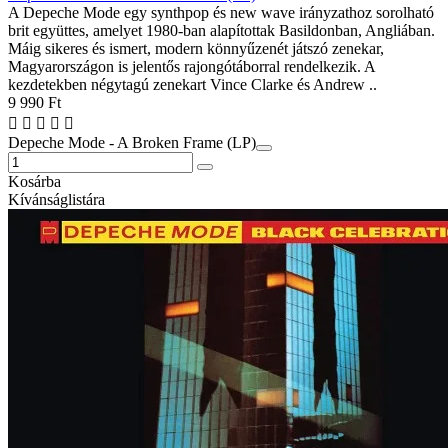
A Depeche Mode egy synthpop és new wave irányzathoz sorolható
brit együttes, amelyet 1980-ban alapítottak Basildonban, Angliában.
Máig sikeres és ismert, modern könnyűzenét játszó zenekar,
Magyarországon is jelentős rajongótáborral rendelkezik. A
kezdetekben négytagú zenekart Vince Clarke és Andrew ..
9 990 Ft
Depeche Mode - A Broken Frame (LP)
Kosárba
Kívánságlistára