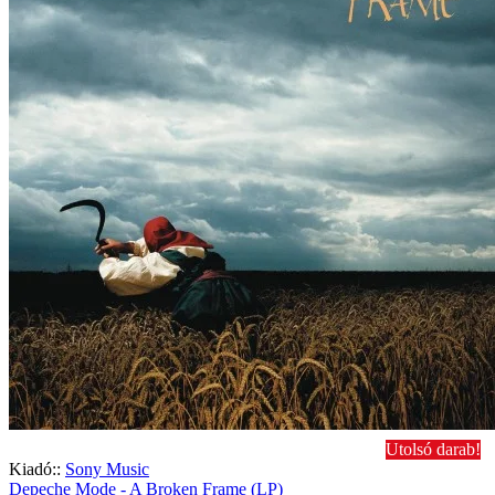
Utolsó darab!
Kiadó::
Sony Music
Depeche Mode - A Broken Frame (LP)