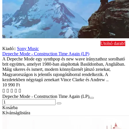
Utolsó darab!
Kiadó::
Sony Music
Depeche Mode - Construction Time Again (LP)
A Depeche Mode egy synthpop és new wave irányzathoz sorolható
brit együttes, amelyet 1980-ban alapítottak Basildonban, Angliában.
Máig sikeres és ismert, modern könnyűzenét játszó zenekar,
Magyarországon is jelentős rajongótáborral rendelkezik. A
kezdetekben négytagú zenekart Vince Clarke és Andrew ..
10 990 Ft
Depeche Mode - Construction Time Again (LP)
Kosárba
Kívánságlistára