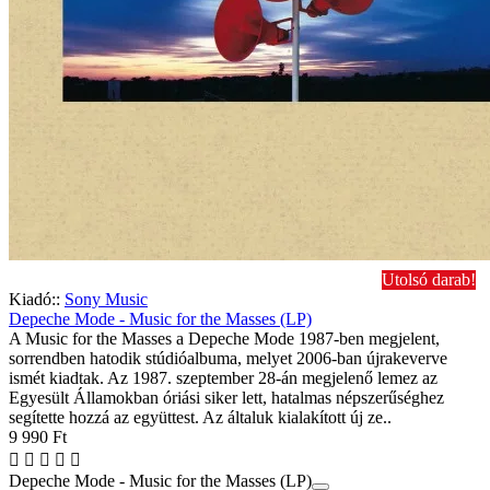
Utolsó darab!
Kiadó::
Sony Music
Depeche Mode - Music for the Masses (LP)
A Music for the Masses a Depeche Mode 1987-ben megjelent,
sorrendben hatodik stúdióalbuma, melyet 2006-ban újrakeverve
ismét kiadtak. Az 1987. szeptember 28-án megjelenő lemez az
Egyesült Államokban óriási siker lett, hatalmas népszerűséghez
segítette hozzá az együttest. Az általuk kialakított új ze..
9 990 Ft
Depeche Mode - Music for the Masses (LP)