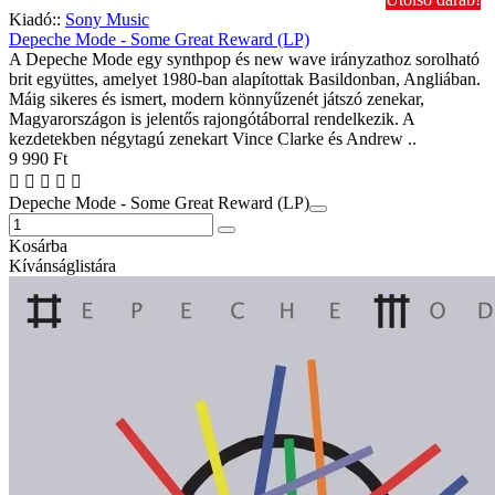
Kiadó::
Sony Music
Depeche Mode - Some Great Reward (LP)
A Depeche Mode egy synthpop és new wave irányzathoz sorolható
brit együttes, amelyet 1980-ban alapítottak Basildonban, Angliában.
Máig sikeres és ismert, modern könnyűzenét játszó zenekar,
Magyarországon is jelentős rajongótáborral rendelkezik. A
kezdetekben négytagú zenekart Vince Clarke és Andrew ..
9 990 Ft
Depeche Mode - Some Great Reward (LP)
Kosárba
Kívánságlistára