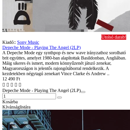
Utolsó darab!
Kiadó::
Sony Music
Depeche Mode - Playing The Angel (2LP)
A Depeche Mode egy synthpop és new wave irányzathoz sorolható
brit együttes, amelyet 1980-ban alapítottak Basildonban, Angliában.
Máig sikeres és ismert, modern könnyűzenét játszó zenekar,
Magyarországon is jelentős rajongótáborral rendelkezik. A
kezdetekben négytagú zenekart Vince Clarke és Andrew ..
12 490 Ft
Depeche Mode - Playing The Angel (2LP)
Kosárba
Kívánságlistára