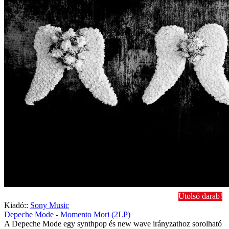
Utolsó darab!
Kiadó::
Sony Music
Depeche Mode - Momento Mori (2LP)
A Depeche Mode egy synthpop és new wave irányzathoz sorolható