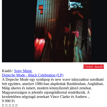
Utolsó darab!
Kiadó::
Sony Music
Depeche Mode - Black Celebration (LP)
A Depeche Mode egy synthpop és new wave irányzathoz sorolható
brit együttes, amelyet 1980-ban alapítottak Basildonban, Angliában.
Máig sikeres és ismert, modern könnyűzenét játszó zenekar,
Magyarországon is jelentős rajongótáborral rendelkezik. A
kezdetekben négytagú zenekart Vince Clarke és Andrew ..
9 990 Ft