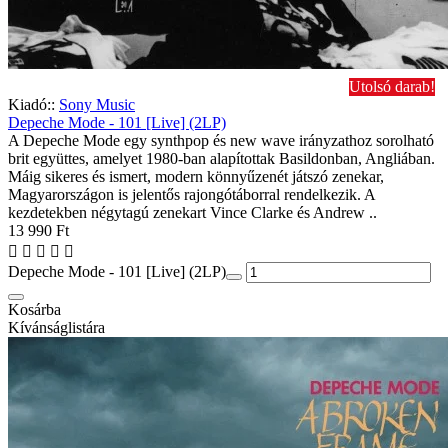
Utolsó darab!
Kiadó::
Sony Music
Depeche Mode - 101 [Live] (2LP)
A Depeche Mode egy synthpop és new wave irányzathoz sorolható
brit együttes, amelyet 1980-ban alapítottak Basildonban, Angliában.
Máig sikeres és ismert, modern könnyűzenét játszó zenekar,
Magyarországon is jelentős rajongótáborral rendelkezik. A
kezdetekben négytagú zenekart Vince Clarke és Andrew ..
13 990 Ft
Depeche Mode - 101 [Live] (2LP)
Kosárba
Kívánságlistára