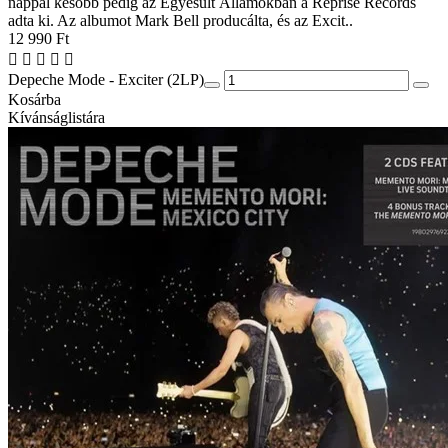
nappal később pedig az Egyesült Államokban a Reprise Records
adta ki. Az albumot Mark Bell producálta, és az Excit..
12 990 Ft
Depeche Mode - Exciter (2LP)
Kosárba
Kívánságlistára