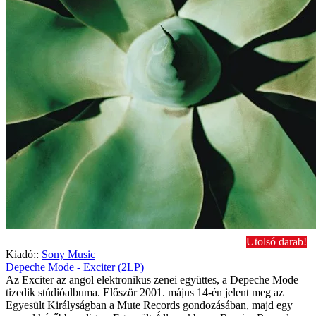
Utolsó darab!
Kiadó::
Sony Music
Depeche Mode - Exciter (2LP)
Az Exciter az angol elektronikus zenei együttes, a Depeche Mode
tizedik stúdióalbuma. Először 2001. május 14-én jelent meg az
Egyesült Királyságban a Mute Records gondozásában, majd egy