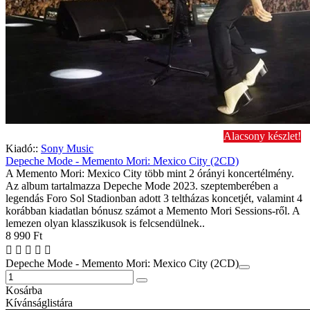
Alacsony készlet!
Kiadó::
Sony Music
Depeche Mode - Memento Mori: Mexico City (2CD)
A Memento Mori: Mexico City több mint 2 órányi koncertélmény.
Az album tartalmazza Depeche Mode 2023. szeptemberében a
legendás Foro Sol Stadionban adott 3 teltházas koncetjét, valamint 4
korábban kiadatlan bónusz számot a Memento Mori Sessions-ről. A
lemezen olyan klasszikusok is felcsendülnek..
8 990 Ft
Depeche Mode - Memento Mori: Mexico City (2CD)
Kosárba
Kívánságlistára