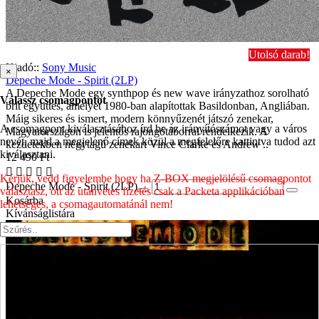
Utolsó darab!
Kiadó::
Sony Music
×
Depeche Mode - Spirit (2LP)
A Depeche Mode egy synthpop és new wave irányzathoz sorolható
Válassz csomagpontot
brit együttes, amelyet 1980-ban alapítottak Basildonban, Angliában.
Máig sikeres és ismert, modern könnyűzenét játszó zenekar,
A csomagpont kiválasztásához írd be az irányítószámot vagy a város
Magyarországon is jelentős rajongótáborral rendelkezik. A
nevét, majd a megjelenő címek közül a megfelelőre kattintva tudod azt
kezdetekben négytagú zenekart Vince Clarke és Andrew ..
kiválasztani.
12 490 Ft
Kérjük, vedd figyelembe hogy ha Z-BOX megjelölésű csomagpontot
Depeche Mode - Spirit (2LP)
választasz, ott az utánvétes fizetés csak a Packeta applikációban
Kosárba
lehetséges, a csomagautomatánál nem!
Kívánságlistára