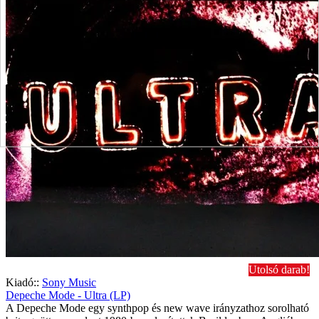
Utolsó darab!
Kiadó::
Sony Music
Depeche Mode - Ultra (LP)
A Depeche Mode egy synthpop és new wave irányzathoz sorolható