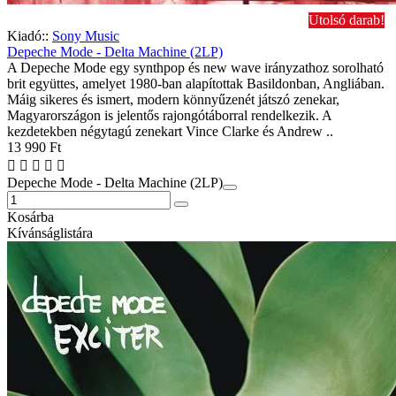
Utolsó darab!
Kiadó::
Sony Music
Depeche Mode - Delta Machine (2LP)
A Depeche Mode egy synthpop és new wave irányzathoz sorolható
brit együttes, amelyet 1980-ban alapítottak Basildonban, Angliában.
Máig sikeres és ismert, modern könnyűzenét játszó zenekar,
Magyarországon is jelentős rajongótáborral rendelkezik. A
kezdetekben négytagú zenekart Vince Clarke és Andrew ..
13 990 Ft
Depeche Mode - Delta Machine (2LP)
Kosárba
Kívánságlistára