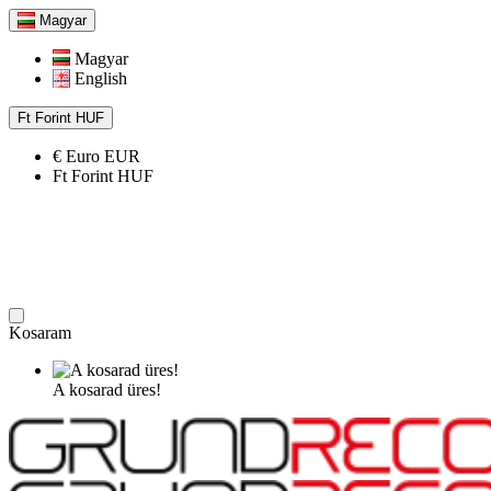
Magyar
Magyar
English
Ft
Forint
HUF
€
Euro
EUR
Ft
Forint
HUF
Kosaram
A kosarad üres!