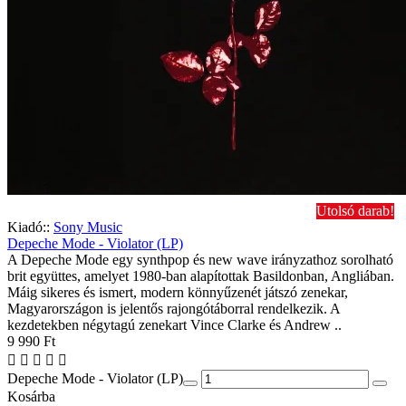
Utolsó darab!
Kiadó::
Sony Music
Depeche Mode - Violator (LP)
A Depeche Mode egy synthpop és new wave irányzathoz sorolható
brit együttes, amelyet 1980-ban alapítottak Basildonban, Angliában.
Máig sikeres és ismert, modern könnyűzenét játszó zenekar,
Magyarországon is jelentős rajongótáborral rendelkezik. A
kezdetekben négytagú zenekart Vince Clarke és Andrew ..
9 990 Ft
Depeche Mode - Violator (LP)
Kosárba