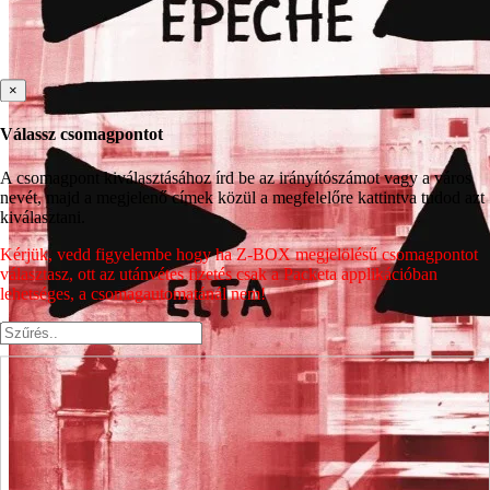
×
Válassz csomagpontot
A csomagpont kiválasztásához írd be az irányítószámot vagy a város
nevét, majd a megjelenő címek közül a megfelelőre kattintva tudod azt
kiválasztani.
Kérjük, vedd figyelembe hogy ha Z-BOX megjelölésű csomagpontot
választasz, ott az utánvétes fizetés csak a Packeta applikációban
lehetséges, a csomagautomatánál nem!