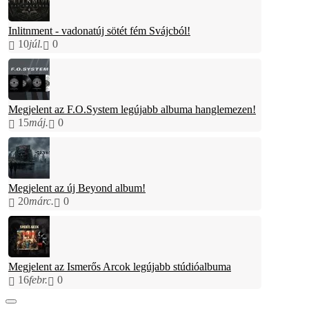
Inlitnment - vadonatúj sötét fém Svájcból!
10
júl.
0
Megjelent az F.O.System legújabb albuma hanglemezen!
15
máj.
0
Megjelent az új Beyond album!
20
márc.
0
Megjelent az Ismerős Arcok legújabb stúdióalbuma
16
febr.
0