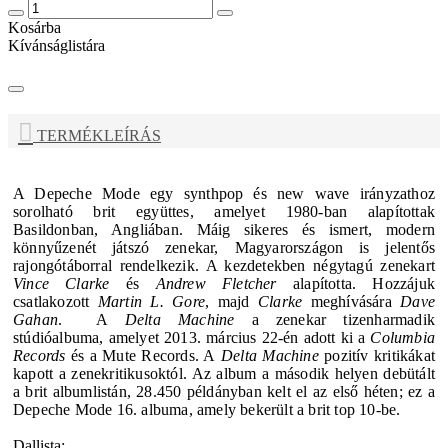
Kosárba
Kívánságlistára
TERMÉKLEÍRÁS
A D
epeche Mode
egy synthpop és new wave irányzathoz
sorolható brit együttes, amelyet 1980-ban alapítottak
Basildonban, Angliában. Máig sikeres és ismert, modern
könnyűzenét játszó zenekar, Magyarországon is jelentős
rajongótáborral rendelkezik. A kezdetekben négytagú zenekart
Vince Clarke
és
Andrew Fletcher
alapította. Hozzájuk
csatlakozott
Martin L. Gore
, majd
Clarke
meghívására
Dave
Gahan
.
A
Delta Machine
a zenekar tizenharmadik
stúdióalbuma, amelyet 2013. március 22-én adott ki a
Columbia
Records
és a Mute Records. A
Delta Machine
pozitív kritikákat
kapott a zenekritikusoktól. Az album a második helyen debütált
a brit albumlistán, 28.450 példányban kelt el az első héten; ez a
Depeche Mode
16. albuma, amely bekerült a brit top 10-be.
Dallista: