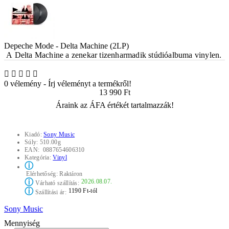
Depeche Mode - Delta Machine (2LP)
A
Delta Machine
a zenekar tizenharmadik stúdióalbuma vinylen.
0 vélemény
-
Írj véleményt a termékről!
13 990 Ft
Áraink az ÁFA értékét tartalmazzák!
Kiadó:
Sony Music
Súly:
510.00g
EAN:
0887654606310
Kategória:
Vinyl
ⓘ
Elérhetőség:
Raktáron
ⓘ
2026.08.07.
Várható szállítás:
ⓘ
1190 Ft-tól
Szállítási ár:
Sony Music
Mennyiség