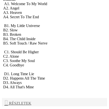
A1. Welcome To My World
A2. Angel
A3. Heaven
A4. Secret To The End
B1. My Little Universe
B2. Slow
B3. Broken
B4. The Child Inside
B5. Soft Touch / Raw Nerve
C1. Should Be Higher
C2. Alone
C3. Soothe My Soul
C4. Goodbye
D1. Long Time Lie
D2. Happens All The Time
D3. Always
D4. All That's Mine
RÉSZLETEK