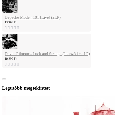
Depeche Mode - 101 [Live] (2LP)
13 990 Ft
David Gilmour - Luck and Strange (áttetsző kék LP)
10 290 Ft
Legutóbb megtekintett