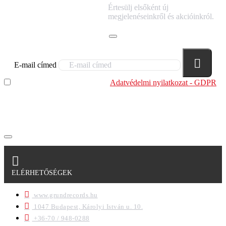
IRATKOZZ FEL
Értesülj elsőként új
HÍRLEVELÜNKRE!
megjelenéseinkről és akcióinkról.
E-mail címed
Elolvastam és megértettem az
Adatvédelmi nyilatkozat - GDPR
szabályzatban leírtakat. Tudomásul veszem, hogy a
regisztrációkor megadott adataim egy részét anonimizált
formában a cég marketing célokra felhasználja.
ELÉRHETŐSÉGEK
www.grundrecords.hu
1047 Budapest, Károlyi István u. 10.
+36-70 / 948-0288