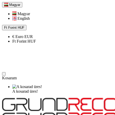
Magyar
Magyar
English
Ft
Forint
HUF
€
Euro
EUR
Ft
Forint
HUF
Kosaram
A kosarad üres!