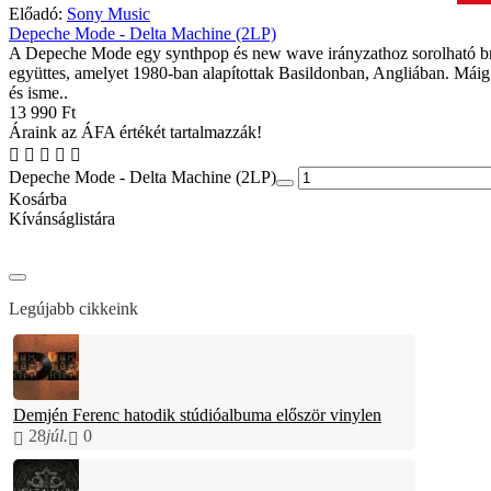
Előadó:
Sony Music
Depeche Mode - Delta Machine (2LP)
A Depeche Mode egy synthpop és new wave irányzathoz sorolható br
együttes, amelyet 1980-ban alapítottak Basildonban, Angliában. Máig
és isme..
13 990 Ft
Áraink az ÁFA értékét tartalmazzák!
Depeche Mode - Delta Machine (2LP)
Kosárba
Kívánságlistára
Legújabb cikkeink
Demjén Ferenc hatodik stúdióalbuma először vinylen
28
júl.
0