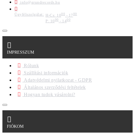
info@grundrecords.hu
Ügyfélszolgálat:
00
00
H-Cs: 10
- 17
00
00
P: 10
- 14
IMPRESSZUM
Rólunk
Szállítási információk
Adatvédelmi nyilatkozat - GDPR
Általános szerződési feltételek
Hogyan tudok vásárolni?
FIÓKOM