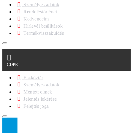
Személyes adatok
Rendeléstörténet
Kedvenceim
Hírlevél beállítások
Termékvisszaküldés
GDPR
Eszköztár
Személyes adatok
Mentett címek
Jelentés lekérése
Felejtés joga