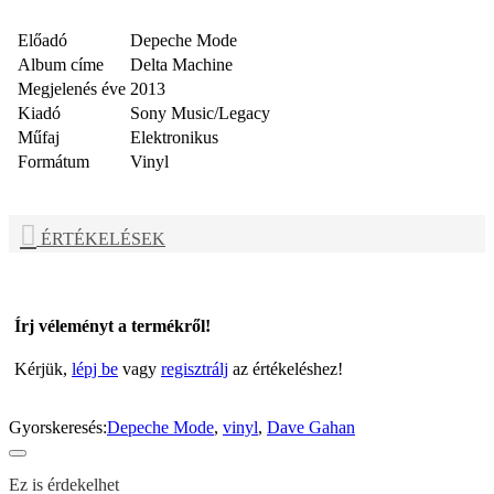
Előadó
Depeche Mode
Album címe
Delta Machine
Megjelenés éve
2013
Kiadó
Sony Music/Legacy
Műfaj
Elektronikus
Formátum
Vinyl
ÉRTÉKELÉSEK
Írj véleményt a termékről!
Kérjük,
lépj be
vagy
regisztrálj
az értékeléshez!
Gyorskeresés:
Depeche Mode
,
vinyl
,
Dave Gahan
Ez is érdekelhet