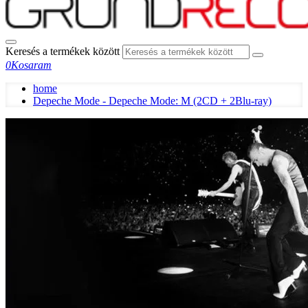
Keresés a termékek között
0
Kosaram
home
Depeche Mode - Depeche Mode: M (2CD + 2Blu-ray)