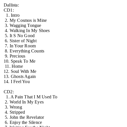
Dallista:
CD1:
1. Intro
2. My Cosmos is Mine
3. Wagging Tongue
4. Walking In My Shoes
5. It S No Good
6. Sister of Night
7. In Your Room
8. Everything Counts
9. Precious
10. Speak To Me
11. Home
12. Soul With Me
13. Ghosts Again
14. I Feel You
CD2:
1. A Pain That I M Used To
2. World In My Eyes
3. Wrong
4. Stripped
5. John the Revelator
6. Enjoy the Silence