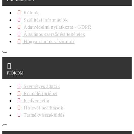
Rólunk
Szállítási információk
Adatvédelmi nyilatkozat - GDPR
Általános szerződési feltételek
Hogyan tudok vásárolni?
FIÓKOM
Személyes adatok
Rendeléstörténet
Kedvenceim
Hírlevél beállítások
Termékvisszaküldés