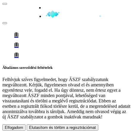
Minden jog fenntartva © 2026
Általános szerződési feltételek
Felhívjuk szíves figyelmedet, hogy
ÁSZF szabályzatunk
megváltozott
. Kérjük, figyelmesen olvasd el és amennyiben
egyetértesz vele, fogadd el. Ha úgy döntesz, nem értesz egyet a
megváltozott ÁSZF minden pontjával, lehetőséged van
visszautasítani és törölni a meglévő regisztrációdat. Ebben az
esetben a regisztrált fiókod törlésre kerül, de a megrendelésed adatait
anonimizálva továbbra is tároljuk.
Ameddig nem olvasod végig az
új ÁSZF szabályzatot a gombok inaktívak maradnak!
Elfogadom
Elutasítom és törlöm a regisztrációmat