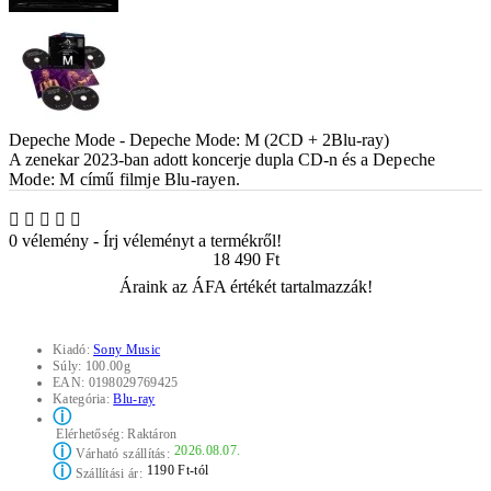
Depeche Mode - Depeche Mode: M (2CD + 2Blu-ray)
A zenekar 2023-ban adott koncerje dupla CD-n és a
Depeche
Mode: M
című filmje Blu-rayen.
0 vélemény
-
Írj véleményt a termékről!
18 490 Ft
Áraink az ÁFA értékét tartalmazzák!
Kiadó:
Sony Music
Súly:
100.00g
EAN:
0198029769425
Kategória:
Blu-ray
ⓘ
Elérhetőség:
Raktáron
ⓘ
2026.08.07.
Várható szállítás:
ⓘ
1190 Ft-tól
Szállítási ár: