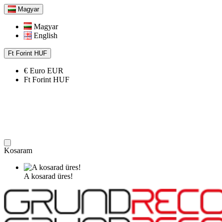
Magyar
Magyar
English
Ft
Forint
HUF
€
Euro
EUR
Ft
Forint
HUF
Kosaram
A kosarad üres!