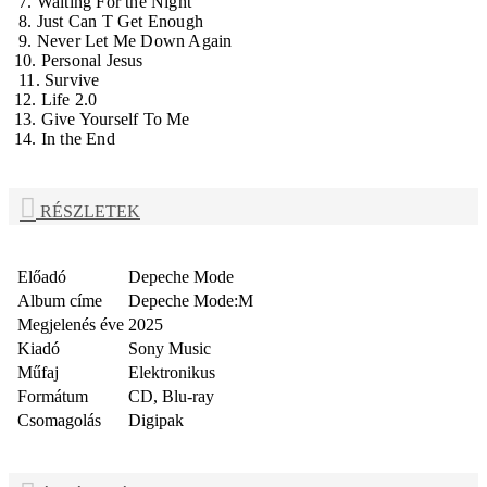
7. Waiting For the Night
8. Just Can T Get Enough
9. Never Let Me Down Again
10. Personal Jesus
11. Survive
12. Life 2.0
13. Give Yourself To Me
14. In the End
RÉSZLETEK
Előadó
Depeche Mode
Album címe
Depeche Mode:M
Megjelenés éve
2025
Kiadó
Sony Music
Műfaj
Elektronikus
Formátum
CD, Blu-ray
Csomagolás
Digipak