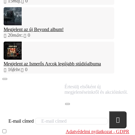
15
máj.
0
Megjelent az új Beyond album!
20
márc.
0
Megjelent az Ismerős Arcok legújabb stúdióalbuma
16
febr.
0
IRATKOZZ FEL
Értesülj elsőként új
HÍRLEVELÜNKRE!
megjelenéseinkről és akcióinkról.
E-mail címed
Elolvastam és megértettem az
Adatvédelmi nyilatkozat - GDPR