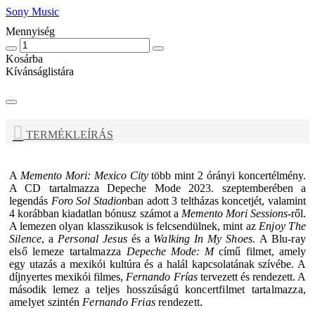
Sony Music
Mennyiség
Kosárba
Kívánságlistára
TERMÉKLEÍRÁS
A
Memento Mori: Mexico City
több mint 2 órányi koncertélmény.
A CD tartalmazza
Depeche Mode
2023. szeptemberében a
legendás
Foro Sol Stadion
ban adott 3 teltházas koncetjét, valamint
4 korábban kiadatlan bónusz számot a
Memento Mori Sessions
-ről.
A lemezen olyan klasszikusok is felcsendülnek, mint az
Enjoy The
Silence
, a
Personal Jesus
és a
Walking In My Shoes.
A Blu-ray
első lemeze tartalmazza
Depeche Mode: M
című filmet, amely
egy utazás a mexikói kultúra és a halál kapcsolatának szívébe. A
díjnyertes mexikói filmes,
Fernando Frías
tervezett és rendezett. A
második lemez
a teljes hosszúságú koncertfilmet tartalmazza,
amelyet szintén
Fernando Frias
rendezett.