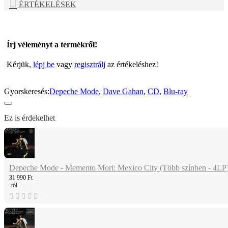
ÉRTÉKELÉSEK
Írj véleményt a termékről!
Kérjük,
lépj be
vagy
regisztrálj
az értékeléshez!
Gyorskeresés:
Depeche Mode
,
Dave Gahan
,
CD
,
Blu-ray
Ez is érdekelhet
Depeche Mode - Memento Mori: Mexico City (Több színben - 4LP
31 990 Ft
-tól