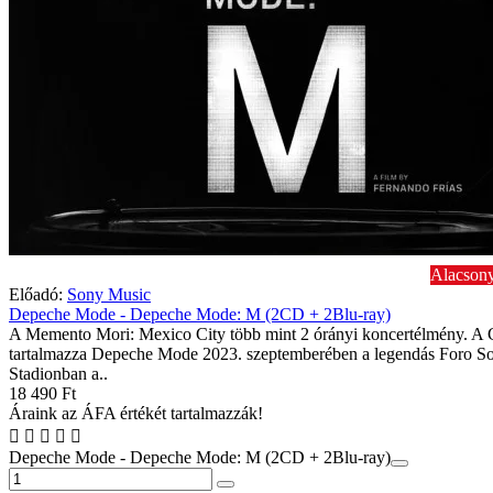
Alacsony
Előadó:
Sony Music
Depeche Mode - Depeche Mode: M (2CD + 2Blu-ray)
A Memento Mori: Mexico City több mint 2 órányi koncertélmény. A
tartalmazza Depeche Mode 2023. szeptemberében a legendás Foro So
Stadionban a..
18 490 Ft
Áraink az ÁFA értékét tartalmazzák!
Depeche Mode - Depeche Mode: M (2CD + 2Blu-ray)