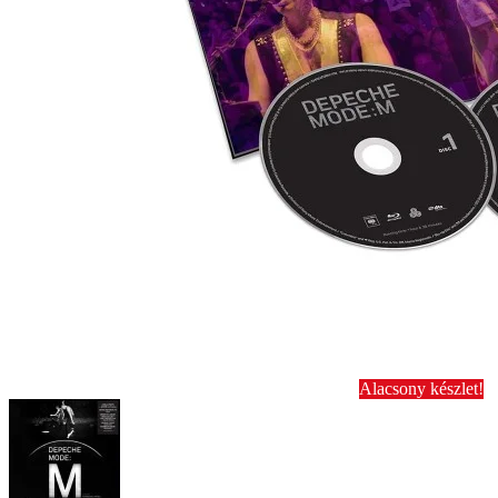
Alacsony készlet!