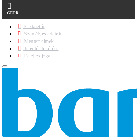
GDPR
Eszköztár
Személyes adatok
Mentett címek
Jelentés lekérése
Felejtés joga