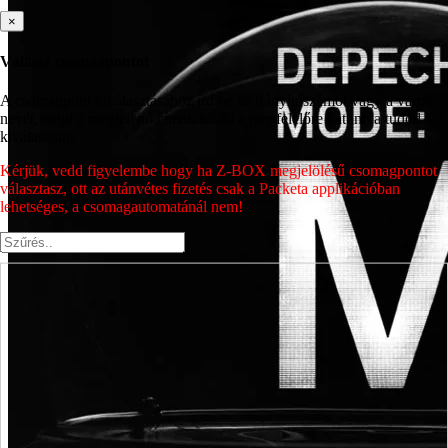
×
Válassz csomagpontot
A csomagpont kiválasztásához írd be az irányítószámot vagy a város
nevét, majd a megjelenő címek közül a megfelelőre kattintva tudod azt
kiválasztani.
Kérjük, vedd figyelembe hogy ha Z-BOX megjelölésű csomagpontot
választasz, ott az utánvétes fizetés csak a Packeta applikációban
lehetséges, a csomagautomatánál nem!