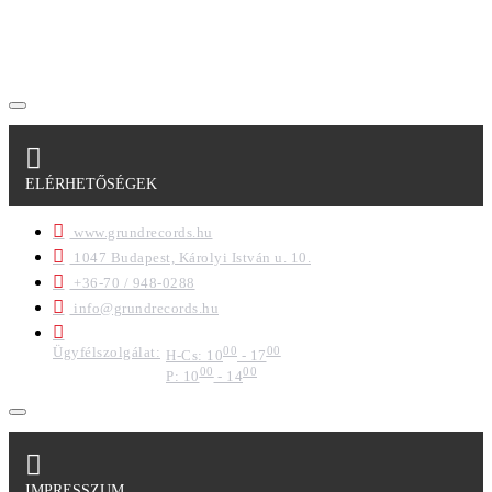
szabályzatban leírtakat. Tudomásul veszem, hogy a
regisztrációkor megadott adataim egy részét anonimizált
formában a cég marketing célokra felhasználja.
ELÉRHETŐSÉGEK
www.grundrecords.hu
1047 Budapest, Károlyi István u. 10.
+36-70 / 948-0288
info@grundrecords.hu
Ügyfélszolgálat:
00
00
H-Cs: 10
- 17
00
00
P: 10
- 14
IMPRESSZUM