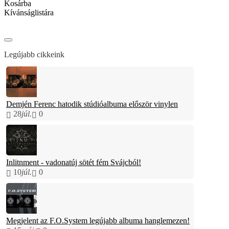
Kosárba
Kívánságlistára
Legújabb cikkeink
Demjén Ferenc hatodik stúdióalbuma először vinylen
28
júl.
0
Inlitnment - vadonatúj sötét fém Svájcból!
10
júl.
0
Megjelent az F.O.System legújabb albuma hanglemezen!