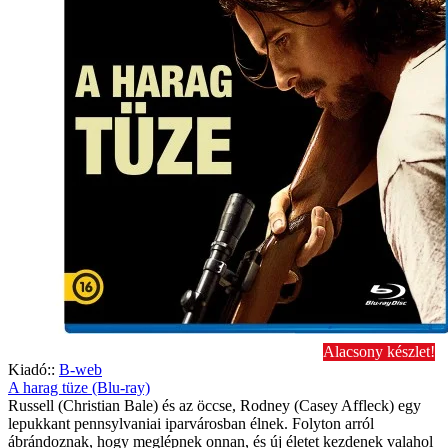
Alacsony készlet!
Kiadó::
B-web
A harag tüze (Blu-ray)
Russell (Christian Bale) és az öccse, Rodney (Casey Affleck) egy
lepukkant pennsylvaniai iparvárosban élnek. Folyton arról
ábrándoznak, hogy meglépnek onnan, és új életet kezdenek valahol