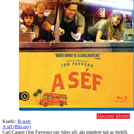
Alacsony készlet!
Kiadó::
B-web
A séf (Blu-ray)
Carl Casper (Jon Favreau) egy híres séf, aki mindent tud az ételről,