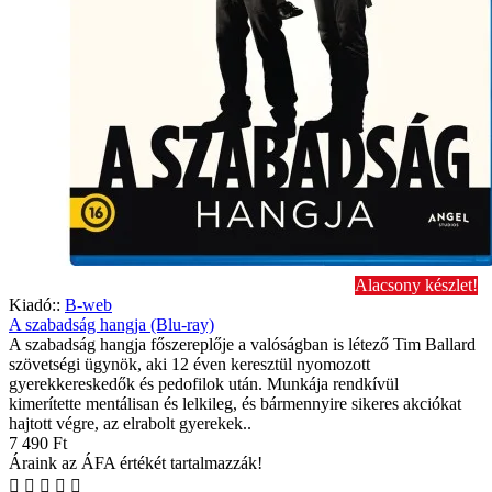
Alacsony készlet!
Kiadó::
B-web
A szabadság hangja (Blu-ray)
A szabadság hangja főszereplője a valóságban is létező Tim Ballard
szövetségi ügynök, aki 12 éven keresztül nyomozott
gyerekkereskedők és pedofilok után. Munkája rendkívül
kimerítette mentálisan és lelkileg, és bármennyire sikeres akciókat
hajtott végre, az elrabolt gyerekek..
7 490 Ft
Áraink az ÁFA értékét tartalmazzák!