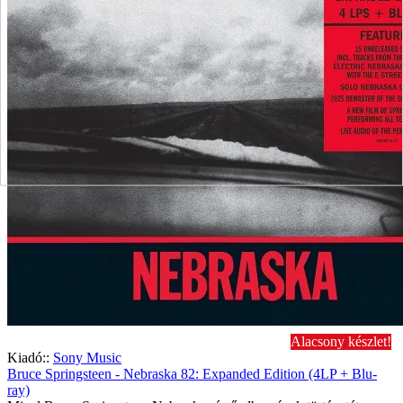
Alacsony készlet!
Kiadó::
Sony Music
Bruce Springsteen - Nebraska 82: Expanded Edition (4LP + Blu-
ray)