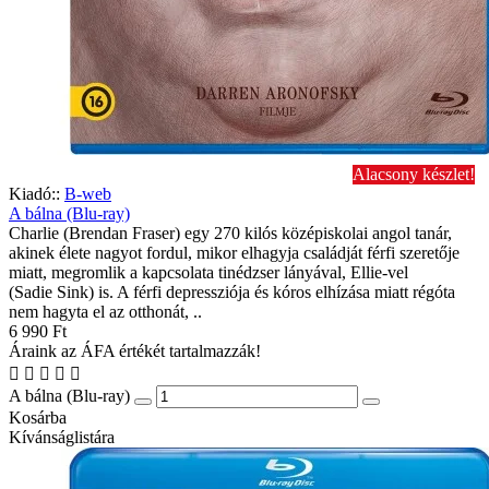
Alacsony készlet!
Kiadó::
B-web
A bálna (Blu-ray)
Charlie (Brendan Fraser) egy 270 kilós középiskolai angol tanár,
akinek élete nagyot fordul, mikor elhagyja családját férfi szeretője
miatt, megromlik a kapcsolata tinédzser lányával, Ellie-vel
(Sadie Sink) is. A férfi depressziója és kóros elhízása miatt régóta
nem hagyta el az otthonát, ..
6 990 Ft
Áraink az ÁFA értékét tartalmazzák!
A bálna (Blu-ray)
Kosárba
Kívánságlistára