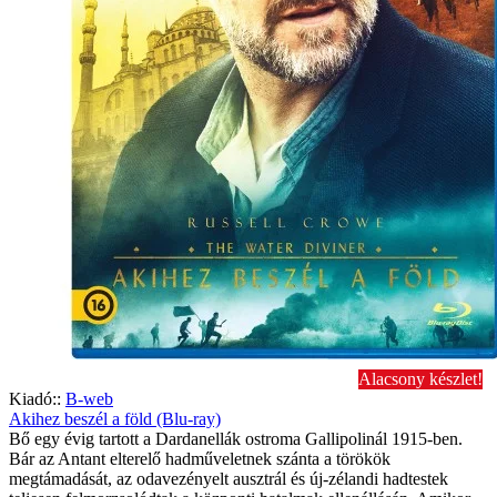
Alacsony készlet!
Kiadó::
B-web
Akihez beszél a föld (Blu-ray)
Bő egy évig tartott a Dardanellák ostroma Gallipolinál 1915-ben.
Bár az Antant elterelő hadműveletnek szánta a törökök
megtámadását, az odavezényelt ausztrál és új-zélandi hadtestek