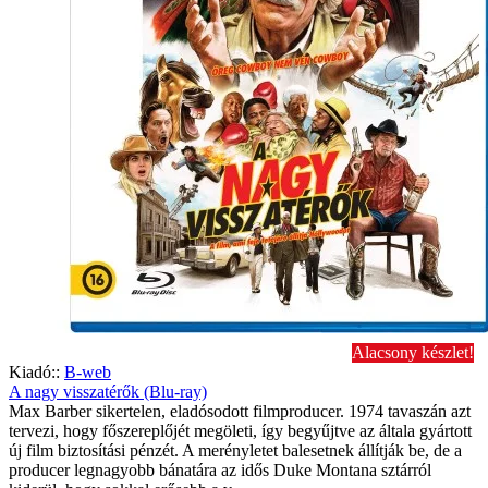
Alacsony készlet!
Kiadó::
B-web
A nagy visszatérők (Blu-ray)
Max Barber sikertelen, eladósodott filmproducer. 1974 tavaszán azt
tervezi, hogy főszereplőjét megöleti, így begyűjtve az általa gyártott
új film biztosítási pénzét. A merényletet balesetnek állítják be, de a
producer legnagyobb bánatára az idős Duke Montana sztárról