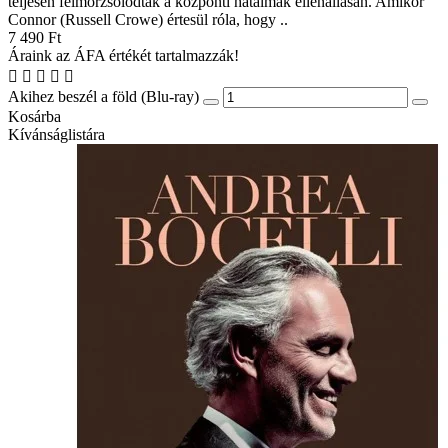
teljesen felmorzsolódtak a központi hatalmak ellenállásán. Amikor
Connor (Russell Crowe) értesül róla, hogy ..
7 490 Ft
Áraink az ÁFA értékét tartalmazzák!
Akihez beszél a föld (Blu-ray)
Kosárba
Kívánságlistára