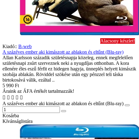
Alacsony készlet!
Kiadó::
B-web
A százéves ember aki kimászott az ablakon és eltűnt (Blu-ray)
Allan Karlsson századik születésnapja közeleg, ennek megfelelően
születésnapi zsúrt szerveznek neki a nyugdíjas otthonban. A kora
ellenére éles eszű férfit ez hidegen hagyja, ünneplés helyett kimászik
szobája ablakán. Röviddel szökése után egy pénzzel teli táska
birtokosává válik, ezáltal ..
5 990 Ft
Áraink az ÁFA értékét tartalmazzák!
A százéves ember aki kimászott az ablakon és eltűnt (Blu-ray)
Kosárba
Kívánságlistára