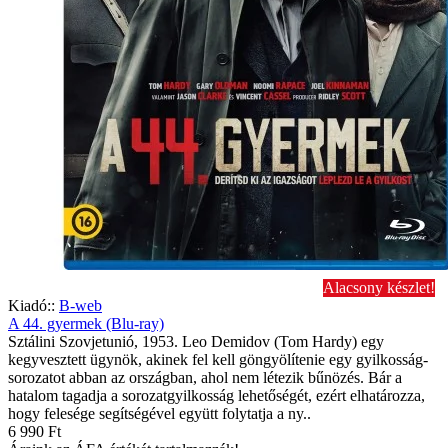
Alacsony készlet!
Kiadó::
B-web
A 44. gyermek (Blu-ray)
Sztálini Szovjetunió, 1953. Leo Demidov (Tom Hardy) egy
kegyvesztett ügynök, akinek fel kell göngyölítenie egy gyilkosság-
sorozatot abban az országban, ahol nem létezik bűnözés. Bár a
hatalom tagadja a sorozatgyilkosság lehetőségét, ezért elhatározza,
hogy felesége segítségével együtt folytatja a ny..
6 990 Ft