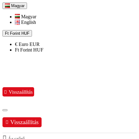
Magyar
Magyar
English
Ft
Forint
HUF
€
Euro
EUR
Ft
Forint
HUF
Visszaállítás
Visszaállítás
Ár szűrő