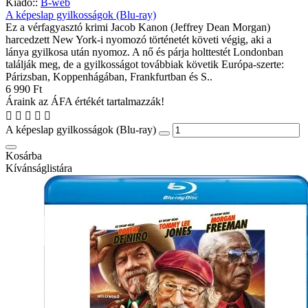
Kiadó::
B-web
A képeslap gyilkosságok (Blu-ray)
Ez a vérfagyasztó krimi Jacob Kanon (Jeffrey Dean Morgan)
harcedzett New York-i nyomozó történetét követi végig, aki a
lánya gyilkosa után nyomoz. A nő és párja holttestét Londonban
találják meg, de a gyilkosságot továbbiak követik Európa-szerte:
Párizsban, Koppenhágában, Frankfurtban és S..
6 990 Ft
Áraink az ÁFA értékét tartalmazzák!
A képeslap gyilkosságok (Blu-ray)
Kosárba
Kívánságlistára