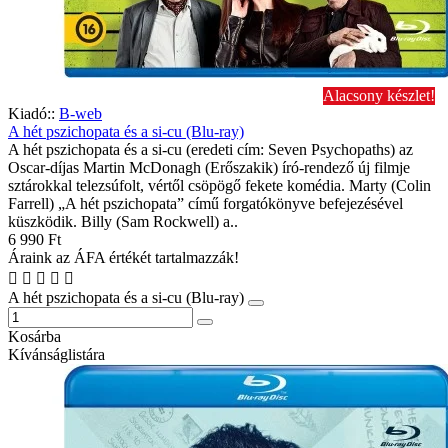
Alacsony készlet!
Kiadó::
B-web
A hét pszichopata és a si-cu (Blu-ray)
A hét pszichopata és a si-cu (eredeti cím: Seven Psychopaths) az
Oscar-díjas Martin McDonagh (Erőszakik) író-rendező új filmje
sztárokkal telezsúfolt, vértől csöpögő fekete komédia. Marty (Colin
Farrell) „A hét pszichopata” című forgatókönyve befejezésével
küszködik. Billy (Sam Rockwell) a..
6 990 Ft
Áraink az ÁFA értékét tartalmazzák!
A hét pszichopata és a si-cu (Blu-ray)
Kosárba
Kívánságlistára