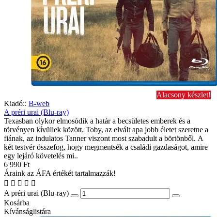
Alacsony készlet!
Kiadó::
B-web
A préri urai (Blu-ray)
Texasban olykor elmosódik a határ a becsületes emberek és a
törvényen kívüliek között. Toby, az elvált apa jobb életet szeretne a
fiának, az indulatos Tanner viszont most szabadult a börtönből. A
két testvér összefog, hogy megmentsék a családi gazdaságot, amire
egy lejáró követelés mi..
6 990 Ft
Áraink az ÁFA értékét tartalmazzák!
A préri urai (Blu-ray)
Kosárba
Kívánságlistára