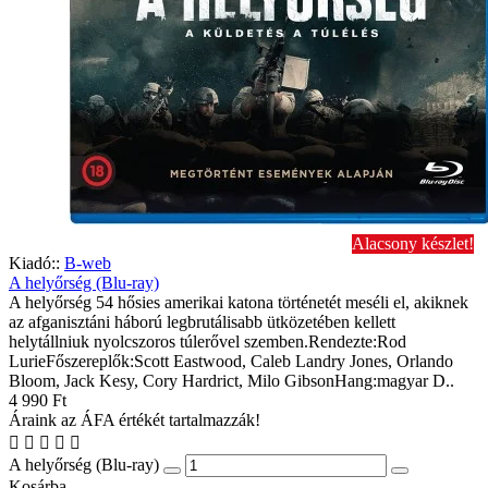
Alacsony készlet!
Kiadó::
B-web
A helyőrség (Blu-ray)
A helyőrség 54 hősies amerikai katona történetét meséli el, akiknek
az afganisztáni háború legbrutálisabb ütközetében kellett
helytállniuk nyolcszoros túlerővel szemben.Rendezte:Rod
LurieFőszereplők:Scott Eastwood, Caleb Landry Jones, Orlando
Bloom, Jack Kesy, Cory Hardrict, Milo GibsonHang:magyar D..
4 990 Ft
Áraink az ÁFA értékét tartalmazzák!
A helyőrség (Blu-ray)
Kosárba