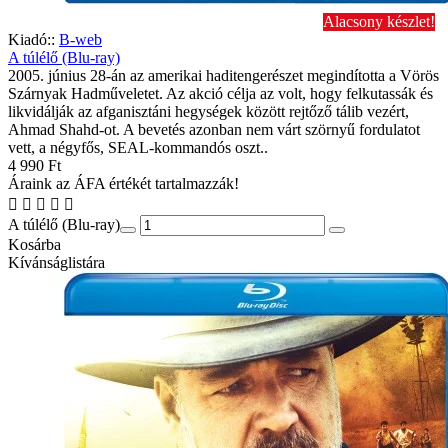
Alacsony készlet!
Kiadó::
B-web
A túlélő (Blu-ray)
2005. június 28-án az amerikai haditengerészet megindította a Vörös
Szárnyak Hadműveletet. Az akció célja az volt, hogy felkutassák és
likvidálják az afganisztáni hegységek között rejtőző tálib vezért,
Ahmad Shahd-ot. A bevetés azonban nem várt szörnyű fordulatot
vett, a négyfős, SEAL-kommandós oszt..
4 990 Ft
Áraink az ÁFA értékét tartalmazzák!
A túlélő (Blu-ray)
Kosárba
Kívánságlistára