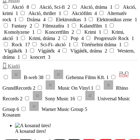
Műfaj
Akció
8
Akció, Sci-fi
2
Akció, dráma
1
Akció,
krimi
1
Akció, thriller
1
Akciófilm
4
Alternatív
rock
1
Dráma
4
Elektronikus
3
Elektronikus zene
1
Fantasy
2
Filmszatíra
1
Kalandfilm
1
Komolyzene
1
Koncertfilm
2
Krimi
1
Krimi,
akció
1
Krimi, dráma
2
Pop
4
Progresszív Rock
1
Rock
17
Sci-Fi- akció
1
Történelmi dráma
1
Vígjákék
1
Vígjáték
4
Vígjáték, dráma
2
Western,
dráma
1
koncert
3
Kiadó
B-web
38
Gehenna Films Kft.
1
GrundRecords
2
Music On Vinyl
1
Rhino
Records
2
Sony Music
16
Universal Music
Group
6
Warner Music Group
5
Kosaram
A kosarad üres!