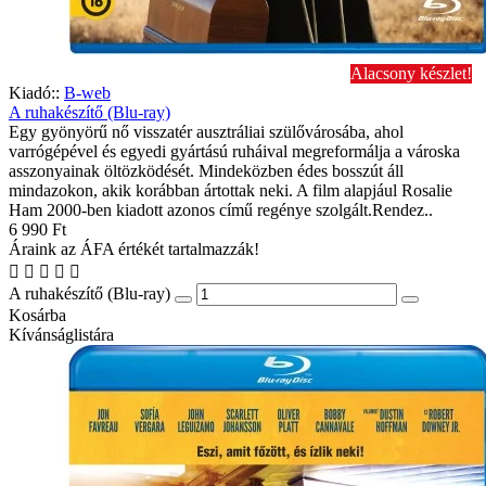
Alacsony készlet!
Kiadó::
B-web
A ruhakészítő (Blu-ray)
Egy gyönyörű nő visszatér ausztráliai szülővárosába, ahol
varrógépével és egyedi gyártású ruháival megreformálja a városka
asszonyainak öltözködését. Mindeközben édes bosszút áll
mindazokon, akik korábban ártottak neki. A film alapjául Rosalie
Ham 2000-ben kiadott azonos című regénye szolgált.Rendez..
6 990 Ft
Áraink az ÁFA értékét tartalmazzák!
A ruhakészítő (Blu-ray)
Kosárba
Kívánságlistára