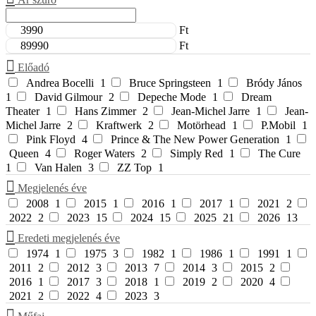
Ft
Ft
Előadó
Andrea Bocelli
1
Bruce Springsteen
1
Bródy János
1
David Gilmour
2
Depeche Mode
1
Dream
Theater
1
Hans Zimmer
2
Jean-Michel Jarre
1
Jean-
Michel Jarre
2
Kraftwerk
2
Motörhead
1
P.Mobil
1
Pink Floyd
4
Prince & The New Power Generation
1
Queen
4
Roger Waters
2
Simply Red
1
The Cure
1
Van Halen
3
ZZ Top
1
Megjelenés éve
2008
1
2015
1
2016
1
2017
1
2021
2
2022
2
2023
15
2024
15
2025
21
2026
13
Eredeti megjelenés éve
1974
1
1975
3
1982
1
1986
1
1991
1
2011
2
2012
3
2013
7
2014
3
2015
2
2016
1
2017
3
2018
1
2019
2
2020
4
2021
2
2022
4
2023
3