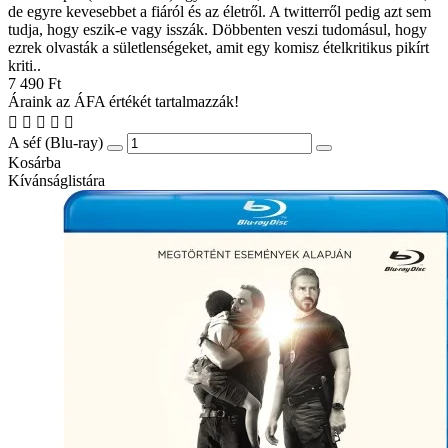
de egyre kevesebbet a fiáról és az életről. A twitterről pedig azt sem
tudja, hogy eszik-e vagy isszák. Döbbenten veszi tudomásul, hogy
ezrek olvasták a sületlenségeket, amit egy komisz ételkritikus pikírt
kriti..
7 490 Ft
Áraink az ÁFA értékét tartalmazzák!
A séf (Blu-ray)
Kosárba
Kívánságlistára