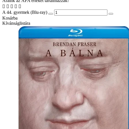
Áraink az ÁFA értékét tartalmazzák!
A 44. gyermek (Blu-ray)
Kosárba
Kívánságlistára