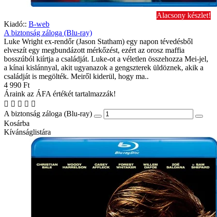
Alacsony készlet!
Kiadó::
B-web
A biztonság záloga (Blu-ray)
Luke Wright ex-rendőr (Jason Statham) egy napon tévedésből
elveszít egy megbundázott mérkőzést, ezért az orosz maffia
bosszúból kiírtja a családját. Luke-ot a véletlen összehozza Mei-jel,
a kínai kislánnyal, akit ugyanazok a gengszterek üldöznek, akik a
családját is megölték. Meiről kiderül, hogy ma..
4 990 Ft
Áraink az ÁFA értékét tartalmazzák!
A biztonság záloga (Blu-ray)
Kosárba
Kívánságlistára