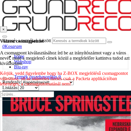
×
Keresés a termékek között
Válassz csomagpontot
0
Kosaram
A csomagpont kiválasztásához írd be az irányítószámot vagy a város
home
nevét, majd a megjelenő címek közül a megfelelőre kattintva tudod azt
Webshop
kiválasztani.
Blu-ray
Kérjük, vedd figyelembe hogy ha Z-BOX megjelölésű csomagpontot
Termék összehasonlítás
0
választasz, ott az utánvétes fizetés csak a Packeta applikációban
Rendezés:
lehetséges, a csomagautomatánál nem!
Listázás: