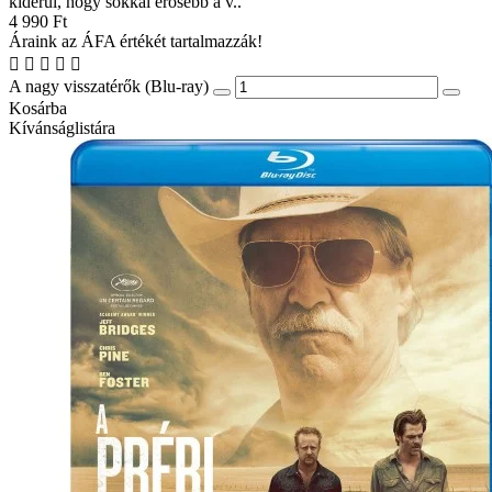
kiderül, hogy sokkal erősebb a v..
4 990 Ft
Áraink az ÁFA értékét tartalmazzák!
A nagy visszatérők (Blu-ray)
Kosárba
Kívánságlistára