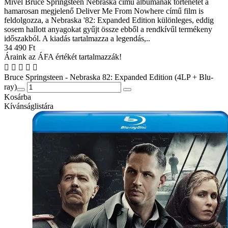
Mivel Bruce Springsteen Nebraska című albumának történetét a
hamarosan megjelenő Deliver Me From Nowhere című film is
feldolgozza, a Nebraska '82: Expanded Edition különleges, eddig
sosem hallott anyagokat gyűjt össze ebből a rendkívűl termékeny
időszakból. A kiadás tartalmazza a legendás,..
34 490 Ft
Áraink az ÁFA értékét tartalmazzák!
Bruce Springsteen - Nebraska 82: Expanded Edition (4LP + Blu-
ray)
Kosárba
Kívánságlistára