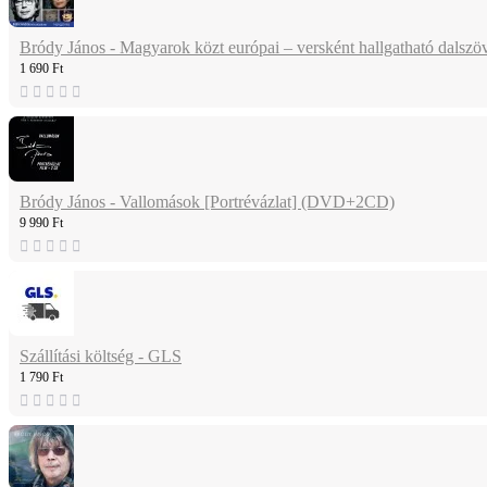
Bródy János - Magyarok közt európai – versként hallgatható dalsz
1 690 Ft
Bródy János - Vallomások [Portrévázlat] (DVD+2CD)
9 990 Ft
Szállítási költség - GLS
1 790 Ft