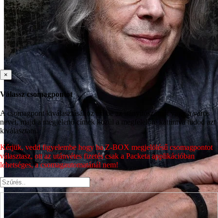
×
Válassz csomagpontot
A csomagpont kiválasztásához írd be az irányítószámot vagy a város
nevét, majd a megjelenő címek közül a megfelelőre kattintva tudod azt
kiválasztani.
Kérjük, vedd figyelembe hogy ha Z-BOX megjelölésű csomagpontot
választasz, ott az utánvétes fizetés csak a Packeta applikációban
lehetséges, a csomagautomatánál nem!