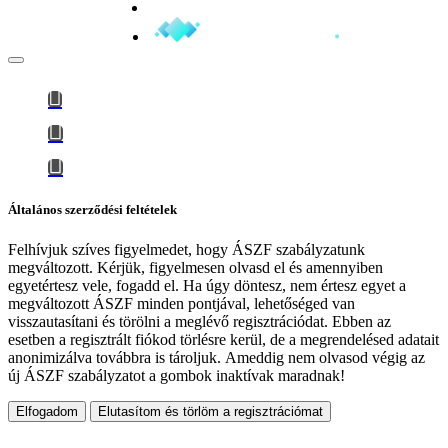
Minden jog fenntartva © 2026
Általános szerződési feltételek
Felhívjuk szíves figyelmedet, hogy
ÁSZF szabályzatunk
megváltozott
. Kérjük, figyelmesen olvasd el és amennyiben
egyetértesz vele, fogadd el. Ha úgy döntesz, nem értesz egyet a
megváltozott ÁSZF minden pontjával, lehetőséged van
visszautasítani és törölni a meglévő regisztrációdat. Ebben az
esetben a regisztrált fiókod törlésre kerül, de a megrendelésed adatait
anonimizálva továbbra is tároljuk.
Ameddig nem olvasod végig az
új ÁSZF szabályzatot a gombok inaktívak maradnak!
Elfogadom
Elutasítom és törlöm a regisztrációmat