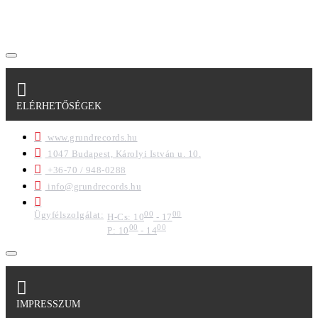
regisztrációkor megadott adataim egy részét anonimizált
formában a cég marketing célokra felhasználja.
ELÉRHETŐSÉGEK
www.grundrecords.hu
1047 Budapest, Károlyi István u. 10.
+36-70 / 948-0288
info@grundrecords.hu
Ügyfélszolgálat:
00
00
H-Cs: 10
- 17
00
00
P: 10
- 14
IMPRESSZUM