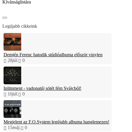
Kívánságlistára
Legújabb cikkeink
Demjén Ferenc hatodik stúdióalbuma először vinylen
28
júl.
0
Inlitnment - vadonatúj sötét fém Svájcból!
10
júl.
0
Megjelent az F.O.System legújabb albuma hanglemezen!
15
máj.
0