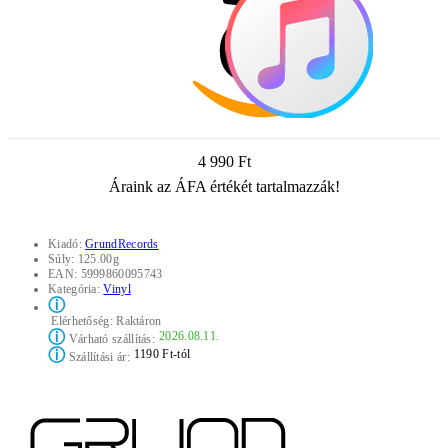
4 990 Ft
Áraink az ÁFA értékét tartalmazzák!
Kiadó:
GrundRecords
Súly:
125.00g
EAN:
5999860095743
Kategória:
Vinyl
ⓘ
Elérhetőség:
Raktáron
ⓘ
2026.08.11.
Várható szállítás:
ⓘ
1190 Ft-tól
Szállítási ár: