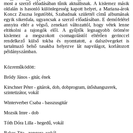
most a szerző előadásában tűnik aktuálisnak.
A kislemez másik
oldalán is hasonló különlegesség kapott helyet, a Mariana-árok
Koncz Zsuzsa legutóbbi, Szabadnak születtél című albumának
egyik sikerdala, ugyancsak a szerző előadásában. E demófelétel
annyira eltér a végső, zenekari változattól, hogy vétek lenne
eltitkolni a rajongók elől.
A gyűjtők legnagyobb örömére
kislemez a megszokott csomagolástól eltérően gerinccel
rendelkező külső tokba és nyomtatott, a dalszövegeket is
tartalmazó belső tasakba helyezve lát napvilágot, korlátozott
példányszámban.
Közreműködött:
Bródy János - gitár, ének
Kirschner Péter - gitárok, dob, dobprogram, ütőshangszerek,
szintetizátor, vokál
Winterverber Csaba - basszusgitár
Mozsik Imre - dob
Tóth Dóra Lilla - hegedű, vokál
Bakos Zita - zongora, vokál