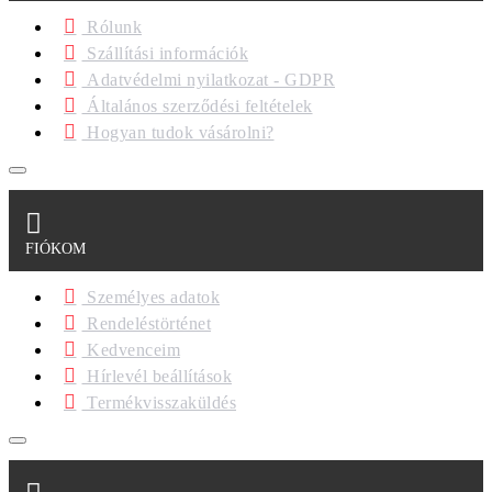
Rólunk
Szállítási információk
Adatvédelmi nyilatkozat - GDPR
Általános szerződési feltételek
Hogyan tudok vásárolni?
FIÓKOM
Személyes adatok
Rendeléstörténet
Kedvenceim
Hírlevél beállítások
Termékvisszaküldés