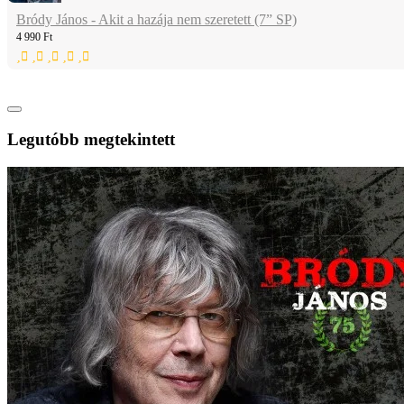
Bródy János - Akit a hazája nem szeretett (7” SP)
4 990 Ft
Legutóbb megtekintett