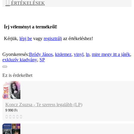
ÉRTÉKELÉSEK
Írj véleményt a termékről!
Kérjük,
lépj be
vagy
regisztrálj
az értékeléshez!
Gyorskeresés:
Bródy János
,
kislemez
,
vinyl
,
lp
,
mire megy itt a játék
,
exkluzív kiadvány
,
SP
Ez is érdekelhet
Koncz Zsuzsa - Te szeress legalább (LP)
9 990 Ft