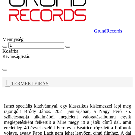
GrundRecords
Mennyiség
Kosárba
Kívánságlistára
TERMÉKLEÍRÁS
Ismét speciális kiadvánnyal, egy klasszikus kislemezzel lepi meg
rajongóit Bródy János. 2021 januárjában, a Nagy Feró 75.
születésnapja alkalmából megjelent válogatásalbumra egyik
meglepetésként felkerült a Mire megy itt a játék című dal, amit
eredetileg 40 évvel ezelőtt Feró és a Beatrice rögzített a Pofonok
völgye, avagy Papp Lacit nem lehet legyőzni című filmhez. A dal