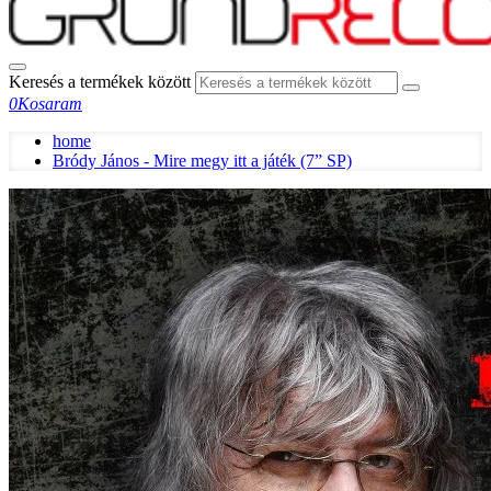
Keresés a termékek között
0
Kosaram
home
Bródy János - Mire megy itt a játék (7” SP)