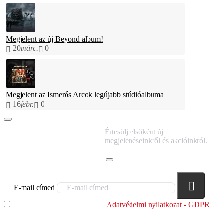
Megjelent az új Beyond album!
20
márc.
0
Megjelent az Ismerős Arcok legújabb stúdióalbuma
16
febr.
0
IRATKOZZ FEL
Értesülj elsőként új
HÍRLEVELÜNKRE!
megjelenéseinkről és akcióinkról.
E-mail címed
Elolvastam és megértettem az
Adatvédelmi nyilatkozat - GDPR
szabályzatban leírtakat. Tudomásul veszem, hogy a