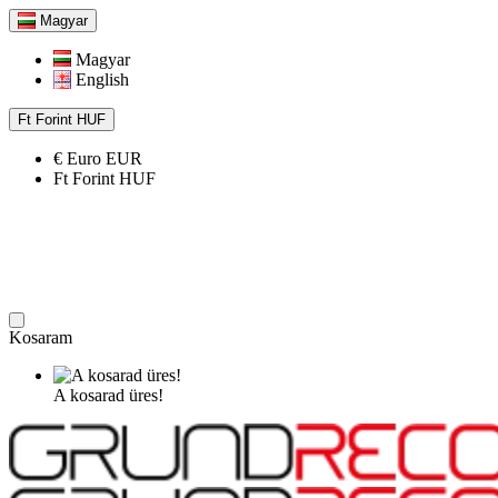
Magyar
Magyar
English
Ft
Forint
HUF
€
Euro
EUR
Ft
Forint
HUF
Kosaram
A kosarad üres!