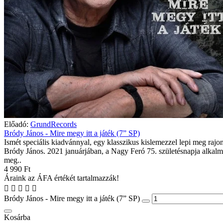
Előadó:
GrundRecords
Bródy János - Mire megy itt a játék (7” SP)
Ismét speciális kiadvánnyal, egy klasszikus kislemezzel lepi meg rajo
Bródy János. 2021 januárjában, a Nagy Feró 75. születésnapja alkal
meg..
4 990 Ft
Áraink az ÁFA értékét tartalmazzák!
Bródy János - Mire megy itt a játék (7” SP)
Kosárba