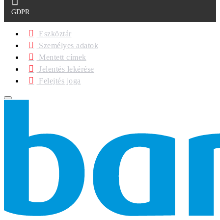
GDPR
Eszköztár
Személyes adatok
Mentett címek
Jelentés lekérése
Felejtés joga