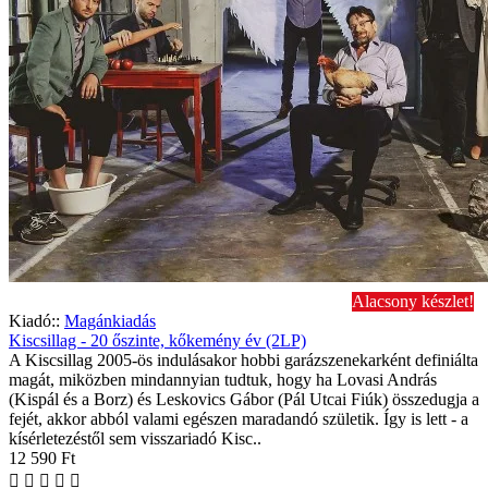
Alacsony készlet!
Kiadó::
Magánkiadás
Kiscsillag - 20 őszinte, kőkemény év (2LP)
A Kiscsillag 2005-ös indulásakor hobbi garázszenekarként definiálta
magát, miközben mindannyian tudtuk, hogy ha Lovasi András
(Kispál és a Borz) és Leskovics Gábor (Pál Utcai Fiúk) összedugja a
fejét, akkor abból valami egészen maradandó születik. Így is lett - a
kísérletezéstől sem visszariadó Kisc..
12 590 Ft