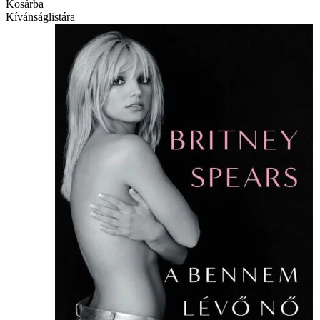
Kosárba
Kívánságlistára