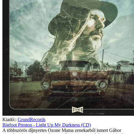
Kiadó::
GrundRecords
Bigfoot Preston - Light Up My Darkness (CD)
A többszörös díjnyertes Ozone Mama zenekarból ismert Gábor