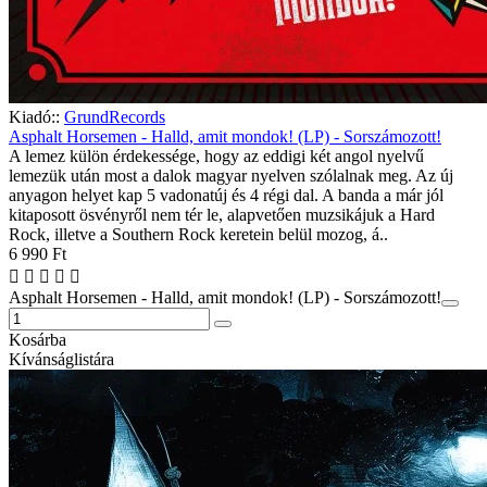
Kiadó::
GrundRecords
Asphalt Horsemen - Halld, amit mondok! (LP) - Sorszámozott!
A lemez külön érdekessége, hogy az eddigi két angol nyelvű
lemezük után most a dalok magyar nyelven szólalnak meg. Az új
anyagon helyet kap 5 vadonatúj és 4 régi dal. A banda a már jól
kitaposott ösvényről nem tér le, alapvetően muzsikájuk a Hard
Rock, illetve a Southern Rock keretein belül mozog, á..
6 990 Ft
Asphalt Horsemen - Halld, amit mondok! (LP) - Sorszámozott!
Kosárba
Kívánságlistára