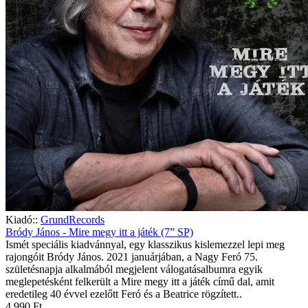
Kiadó::
GrundRecords
Bródy János - Mire megy itt a játék (7” SP)
Ismét speciális kiadvánnyal, egy klasszikus kislemezzel lepi meg
rajongóit Bródy János. 2021 januárjában, a Nagy Feró 75.
születésnapja alkalmából megjelent válogatásalbumra egyik
meglepetésként felkerült a Mire megy itt a játék című dal, amit
eredetileg 40 évvel ezelőtt Feró és a Beatrice rögzített..
4 990 Ft