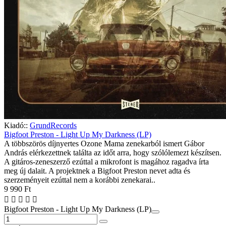
Kiadó::
GrundRecords
Bigfoot Preston - Light Up My Darkness (LP)
A többszörös díjnyertes Ozone Mama zenekarból ismert Gábor
András elérkezettnek találta az időt arra, hogy szólólemezt készítsen.
A gitáros-zeneszerző ezúttal a mikrofont is magához ragadva írta
meg új dalait. A projektnek a Bigfoot Preston nevet adta és
szerzeményeit ezúttal nem a korábbi zenekarai..
9 990 Ft
Bigfoot Preston - Light Up My Darkness (LP)