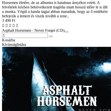
Horsemen életére, de az albumra is hatalmas árnyékot vetett. A
felvételek közben bekövetkezett tragédia miatt hosszú időre le is állt
a munka. Végül a banda tagjai abban maradtak, hogy az ő emlékére
befejezik a lemezt és viszik tovább a zene..
3 490 Ft
Asphalt Horsemen - Never Forget (CD)
Kosárba
Kívánságlistára