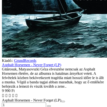
Kiadó::
GrundRecords
Asphalt Horsemen - Never Forget (LP)
Gitárosuk, Matyasovszki Géza elvesztése nemcsak az Asphalt
Horsemen életére, de az albumra is hatalmas árnyékot vetett. A
felvételek közben bekövetkezett tragédia miatt hosszú időre le is állt
a munka. Végül a banda tagjai abban maradtak, hogy az ő emlékére
befejezik a lemezt és viszik tovább a zene..
9 990 Ft
Asphalt Horsemen - Never Forget (LP)