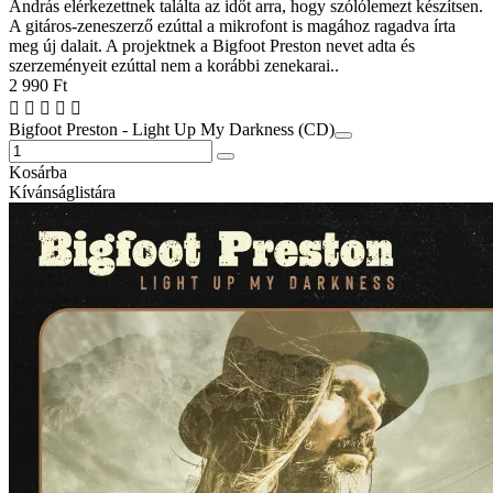
András elérkezettnek találta az időt arra, hogy szólólemezt készítsen.
A gitáros-zeneszerző ezúttal a mikrofont is magához ragadva írta
meg új dalait. A projektnek a Bigfoot Preston nevet adta és
szerzeményeit ezúttal nem a korábbi zenekarai..
2 990 Ft
Bigfoot Preston - Light Up My Darkness (CD)
Kosárba
Kívánságlistára