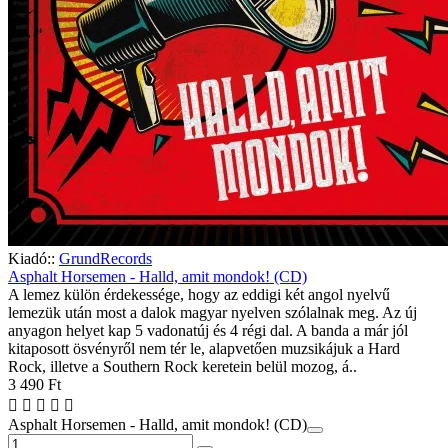
Kiadó::
GrundRecords
Asphalt Horsemen - Halld, amit mondok! (CD)
A lemez külön érdekessége, hogy az eddigi két angol nyelvű
lemezük után most a dalok magyar nyelven szólalnak meg. Az új
anyagon helyet kap 5 vadonatúj és 4 régi dal. A banda a már jól
kitaposott ösvényről nem tér le, alapvetően muzsikájuk a Hard
Rock, illetve a Southern Rock keretein belül mozog, á..
3 490 Ft
Asphalt Horsemen - Halld, amit mondok! (CD)