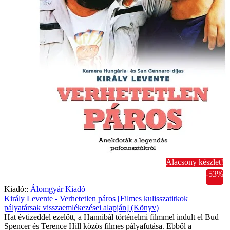
Alacsony készlet!
-53%
Kiadó::
Álomgyár Kiadó
Király Levente - Verhetetlen páros [Filmes kulisszatitkok
pályatársak visszaemlékezései alapján] (Könyv)
Hat évtizeddel ezelőtt, a Hannibál történelmi filmmel indult el Bud
Spencer és Terence Hill közös filmes pályafutása. Ebből a