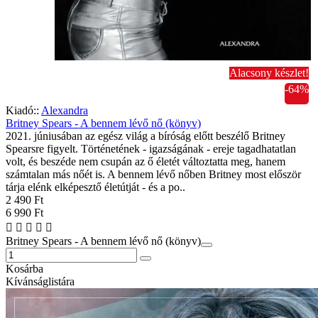
Alacsony készlet!
-64%
Kiadó::
Alexandra
Britney Spears - A bennem lévő nő (könyv)
2021. júniusában az egész világ a bíróság előtt beszélő Britney
Spearsre figyelt. Történetének - igazságának - ereje tagadhatatlan
volt, és beszéde nem csupán az ő életét változtatta meg, hanem
számtalan más nőét is. A bennem lévő nőben Britney most először
tárja elénk elképesztő életútját - és a po..
2 490 Ft
6 990 Ft
Britney Spears - A bennem lévő nő (könyv)
Kosárba
Kívánságlistára