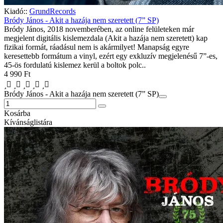
Kiadó::
GrundRecords
Bródy János - Akit a hazája nem szeretett (7” SP)
Bródy János, 2018 novemberében, az online felületeken már
megjelent digitális kislemezdala (Akit a hazája nem szeretett) kap
fizikai formát, ráadásul nem is akármilyet! Manapság egyre
keresettebb formátum a vinyl, ezért egy exkluzív megjelenésű 7”-es,
45-ös fordulatú kislemez kerül a boltok polc..
4 990 Ft
Bródy János - Akit a hazája nem szeretett (7” SP)
Kosárba
Kívánságlistára