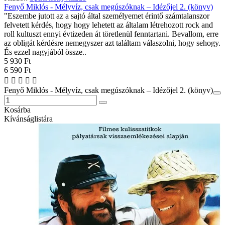
Fenyő Miklós - Mélyvíz, csak megúszóknak – Idézőjel 2. (könyv)
"Eszembe jutott az a sajtó által személyemet érintő számtalanszor
felvetett kérdés, hogy hogy lehetett az általam létrehozott rock and
roll kultuszt ennyi évtizeden át töretlenül fenntartani. Bevallom, erre
az obligát kérdésre nemegyszer azt találtam válaszolni, hogy sehogy.
És ezzel nagyjából össze..
5 930 Ft
6 590 Ft
Fenyő Miklós - Mélyvíz, csak megúszóknak – Idézőjel 2. (könyv)
Kosárba
Kívánságlistára