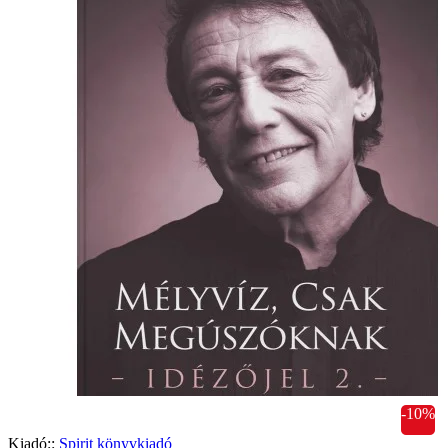
-10%
Kiadó::
Spirit könyvkiadó