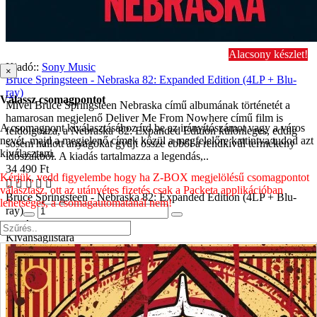
Alacsony készlet!
Kiadó::
Sony Music
×
Bruce Springsteen - Nebraska 82: Expanded Edition (4LP + Blu-
ray)
Válassz csomagpontot
Mivel Bruce Springsteen Nebraska című albumának történetét a
hamarosan megjelenő Deliver Me From Nowhere című film is
A csomagpont kiválasztásához írd be az irányítószámot vagy a város
feldolgozza, a Nebraska '82: Expanded Edition különleges, eddig
nevét, majd a megjelenő címek közül a megfelelőre kattintva tudod azt
sosem hallott anyagokat gyűjt össze ebből a rendkívűl termékeny
kiválasztani.
időszakból. A kiadás tartalmazza a legendás,..
34 490 Ft
Kérjük, vedd figyelembe hogy ha Z-BOX megjelölésű csomagpontot
választasz, ott az utánvétes fizetés csak a Packeta applikációban
Bruce Springsteen - Nebraska 82: Expanded Edition (4LP + Blu-
lehetséges, a csomagautomatánál nem!
ray)
Kosárba
Kívánságlistára