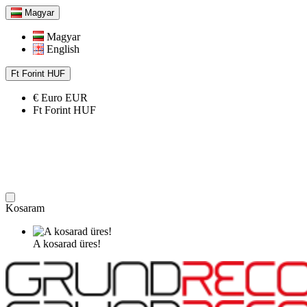
Magyar
Magyar
English
Ft
Forint
HUF
€
Euro
EUR
Ft
Forint
HUF
Kosaram
A kosarad üres!