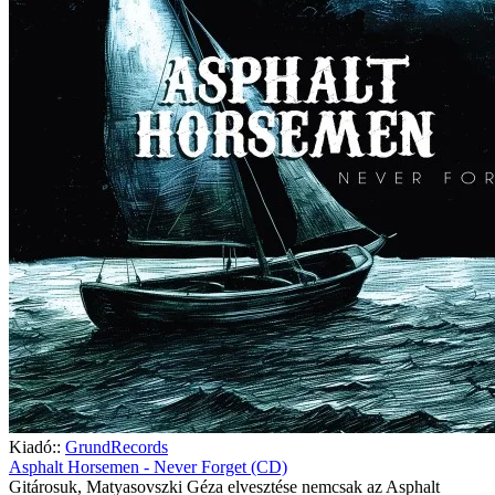
Kiadó::
GrundRecords
Asphalt Horsemen - Never Forget (CD)
Gitárosuk, Matyasovszki Géza elvesztése nemcsak az Asphalt