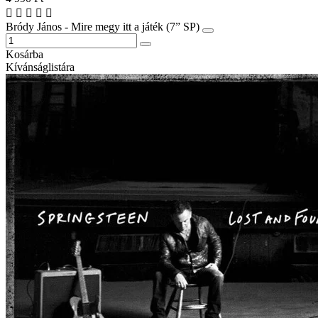
Bródy János - Mire megy itt a játék (7” SP)
Kosárba
Kívánságlistára