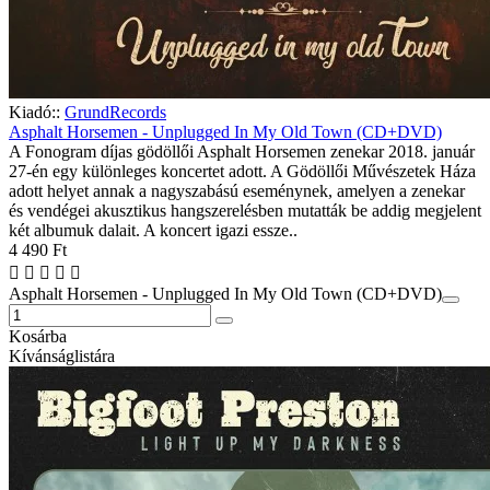
Kiadó::
GrundRecords
Asphalt Horsemen - Unplugged In My Old Town (CD+DVD)
A Fonogram díjas gödöllői Asphalt Horsemen zenekar 2018. január
27-én egy különleges koncertet adott. A Gödöllői Művészetek Háza
adott helyet annak a nagyszabású eseménynek, amelyen a zenekar
és vendégei akusztikus hangszerelésben mutatták be addig megjelent
két albumuk dalait. A koncert igazi essze..
4 490 Ft
Asphalt Horsemen - Unplugged In My Old Town (CD+DVD)
Kosárba
Kívánságlistára