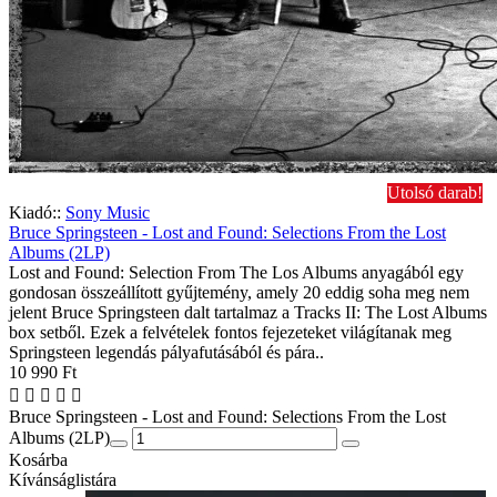
Utolsó darab!
Kiadó::
Sony Music
Bruce Springsteen - Lost and Found: Selections From the Lost
Albums (2LP)
Lost and Found: Selection From The Los Albums anyagából egy
gondosan összeállított gyűjtemény, amely 20 eddig soha meg nem
jelent Bruce Springsteen dalt tartalmaz a Tracks II: The Lost Albums
box setből. Ezek a felvételek fontos fejezeteket világítanak meg
Springsteen legendás pályafutásából és pára..
10 990 Ft
Bruce Springsteen - Lost and Found: Selections From the Lost
Albums (2LP)
Kosárba
Kívánságlistára