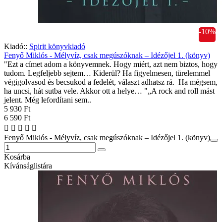
-10%
Kiadó::
Spirit könyvkiadó
Fenyő Miklós - Mélyvíz, csak megúszóknak – Idézőjel 1. (könyv)
"Ezt a címet adom a könyvemnek. Hogy miért, azt nem biztos, hogy
tudom. Legfeljebb sejtem… Kiderül? Ha figyelmesen, türelemmel
végigolvasod és becsukod a fedelét, választ adhatsz rá. Ha mégsem,
ha uncsi, hát sutba vele. Akkor ott a helye… "„A rock and roll mást
jelent. Még lefordítani sem..
5 930 Ft
6 590 Ft
Fenyő Miklós - Mélyvíz, csak megúszóknak – Idézőjel 1. (könyv)
Kosárba
Kívánságlistára