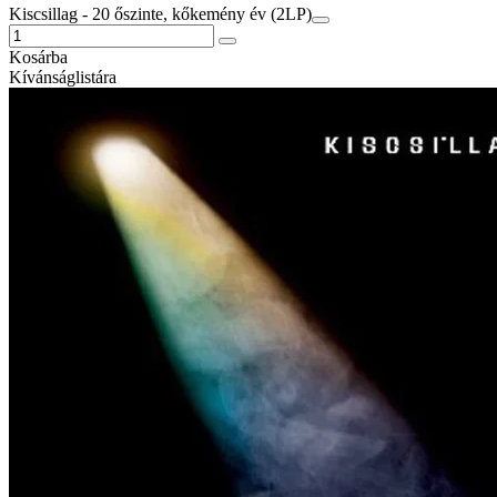
Kiscsillag - 20 őszinte, kőkemény év (2LP)
Kosárba
Kívánságlistára