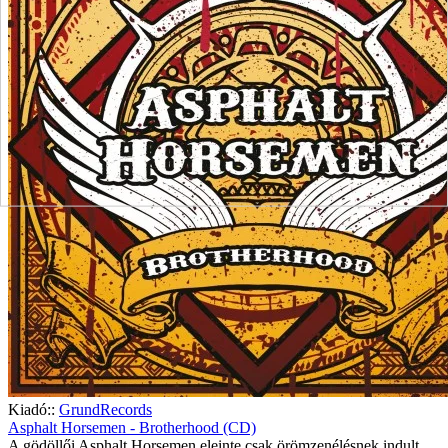
Kiadó::
GrundRecords
Asphalt Horsemen - Brotherhood (CD)
A gödöllői Asphalt Horsemen eleinte csak örömzenélésnek indult