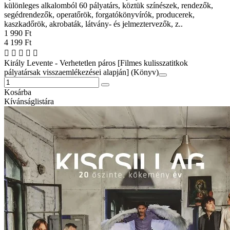
különleges alkalomból 60 pályatárs, köztük színészek, rendezők,
segédrendezők, operatőrök, forgatókönyvírók, producerek,
kaszkadőrök, akrobaták, látvány- és jelmeztervezők, z..
1 990 Ft
4 199 Ft
Király Levente - Verhetetlen páros [Filmes kulisszatitkok
pályatársak visszaemlékezései alapján] (Könyv)
Kosárba
Kívánságlistára