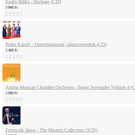
Szabó Ildikó - Heritage (CD)
3 990 Ft
Peller Károly - Operettslágerek, slágeroperettek (CD)
3 490 Ft
Anima Musicae Chamber Orchestra - String Serenades Volume 4 (
3 990 Ft
Ferencsik János - The Masters Collection (3CD)