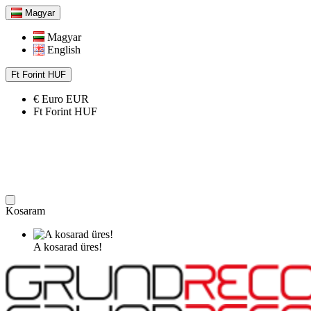
Magyar
Magyar
English
Ft
Forint
HUF
€
Euro
EUR
Ft
Forint
HUF
Kosaram
A kosarad üres!