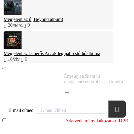
Megjelent az új Beyond album!
20
márc.
0
Megjelent az Ismerős Arcok legújabb stúdióalbuma
16
febr.
0
IRATKOZZ FEL
Értesülj elsőként új
HÍRLEVELÜNKRE!
megjelenéseinkről és akcióinkról.
E-mail címed
Elolvastam és megértettem az
Adatvédelmi nyilatkozat - GDPR
szabályzatban leírtakat. Tudomásul veszem, hogy a
regisztrációkor megadott adataim egy részét anonimizált