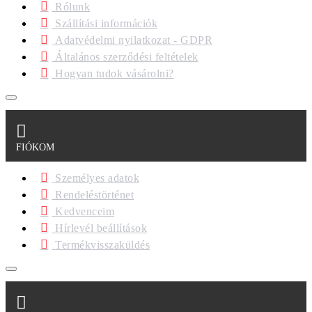
Rólunk
Szállítási információk
Adatvédelmi nyilatkozat - GDPR
Általános szerződési feltételek
Hogyan tudok vásárolni?
FIÓKOM
Személyes adatok
Rendeléstörténet
Kedvenceim
Hírlevél beállítások
Termékvisszaküldés