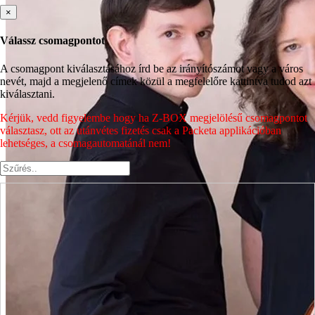
×
Válassz csomagpontot
A csomagpont kiválasztásához írd be az irányítószámot vagy a város
nevét, majd a megjelenő címek közül a megfelelőre kattintva tudod azt
kiválasztani.
Kérjük, vedd figyelembe hogy ha Z-BOX megjelölésű csomagpontot
választasz, ott az utánvétes fizetés csak a Packeta applikációban
lehetséges, a csomagautomatánál nem!