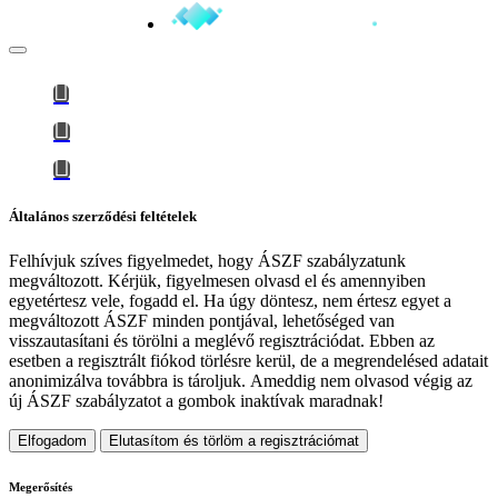
Általános szerződési feltételek
Felhívjuk szíves figyelmedet, hogy
ÁSZF szabályzatunk
megváltozott
. Kérjük, figyelmesen olvasd el és amennyiben
egyetértesz vele, fogadd el. Ha úgy döntesz, nem értesz egyet a
megváltozott ÁSZF minden pontjával, lehetőséged van
visszautasítani és törölni a meglévő regisztrációdat. Ebben az
esetben a regisztrált fiókod törlésre kerül, de a megrendelésed adatait
anonimizálva továbbra is tároljuk.
Ameddig nem olvasod végig az
új ÁSZF szabályzatot a gombok inaktívak maradnak!
Elfogadom
Elutasítom és törlöm a regisztrációmat
Megerősítés