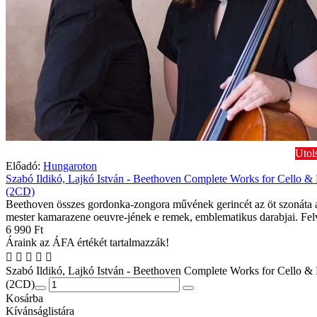
Utol
Előadó:
Hungaroton
Szabó Ildikó, Lajkó István - Beethoven Complete Works for Cello &
(2CD)
Beethoven összes gordonka-zongora művének gerincét az öt szonáta a
mester kamarazene oeuvre-jének e remek, emblematikus darabjai. Felv
6 990 Ft
Áraink az ÁFA értékét tartalmazzák!
Szabó Ildikó, Lajkó István - Beethoven Complete Works for Cello &
(2CD)
Kosárba
Kívánságlistára