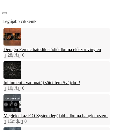
Legújabb cikkeink
Demjén Ferenc hatodik stúdióalbuma először vinylen
28
júl.
0
Inlitnment - vadonatúj sötét fém Svájcból!
10
júl.
0
Megjelent az F.O.System legújabb albuma hanglemezen!
15
máj.
0