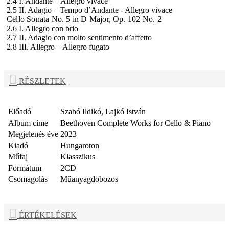
2.4 I. Andante – Allegro vivace
2.5 II. Adagio – Tempo d’Andante - Allegro vivace
Cello Sonata No. 5 in D Major, Op. 102 No. 2
2.6 I. Allegro con brio
2.7 II. Adagio con molto sentimento d’affetto
2.8 III. Allegro – Allegro fugato
RÉSZLETEK
Előadó
Szabó Ildikó, Lajkó István
Album címe
Beethoven Complete Works for Cello & Piano
Megjelenés éve
2023
Kiadó
Hungaroton
Műfaj
Klasszikus
Formátum
2CD
Csomagolás
Műanyagdobozos
ÉRTÉKELÉSEK