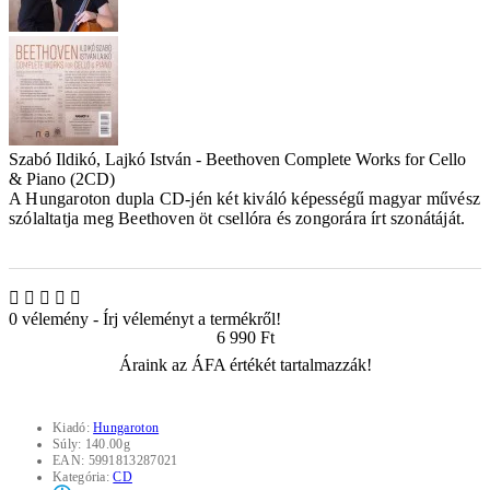
Szabó Ildikó, Lajkó István - Beethoven Complete Works for Cello
& Piano (2CD)
A Hungaroton dupla CD-jén két kiváló képességű magyar művész
szólaltatja meg Beethoven öt csellóra és zongorára írt szonátáját.
0 vélemény
-
Írj véleményt a termékről!
6 990 Ft
Áraink az ÁFA értékét tartalmazzák!
Kiadó:
Hungaroton
Súly:
140.00g
EAN:
5991813287021
Kategória:
CD