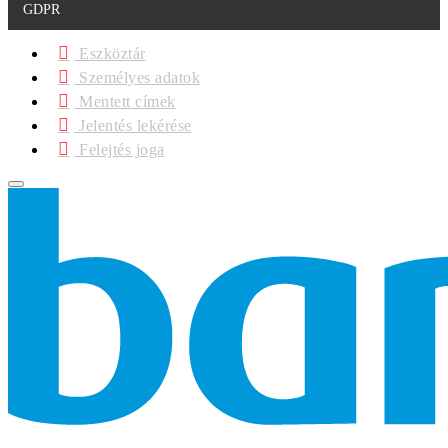
GDPR
Eszköztár
Személyes adatok
Mentett címek
Jelentés lekérése
Felejtés joga