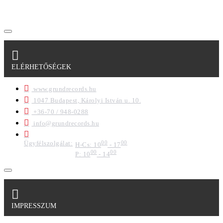
formában a cég marketing célokra felhasználja.
ELÉRHETŐSÉGEK
www.grundrecords.hu
1047 Budapest, Károlyi István u. 10.
+36-70 / 948-0288
info@grundrecords.hu
Ügyfélszolgálat:
00
00
H-Cs: 10
- 17
00
00
P: 10
- 14
IMPRESSZUM