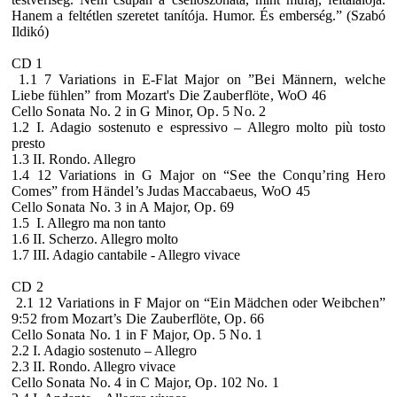
Hanem a feltétlen szeretet tanítója. Humor. És emberség.” (Szabó
Ildikó)
CD 1
1.1 7 Variations in E-Flat Major on ”Bei Männern, welche
Liebe fühlen” from Mozart's Die Zauberflöte, WoO 46
Cello Sonata No. 2 in G Minor, Op. 5 No. 2
1.2 I. Adagio sostenuto e espressivo – Allegro molto più tosto
presto
1.3 II. Rondo. Allegro
1.4 12 Variations in G Major on “See the Conqu’ring Hero
Comes” from Händel’s Judas Maccabaeus, WoO 45
Cello Sonata No. 3 in A Major, Op. 69
1.5 I. Allegro ma non tanto
1.6 II. Scherzo. Allegro molto
1.7 III. Adagio cantabile - Allegro vivace
CD 2
2.1 12 Variations in F Major on “Ein Mädchen oder Weibchen”
9:52 from Mozart’s Die Zauberflöte, Op. 66
Cello Sonata No. 1 in F Major, Op. 5 No. 1
2.2 I. Adagio sostenuto – Allegro
2.3 II. Rondo. Allegro vivace
Cello Sonata No. 4 in C Major, Op. 102 No. 1