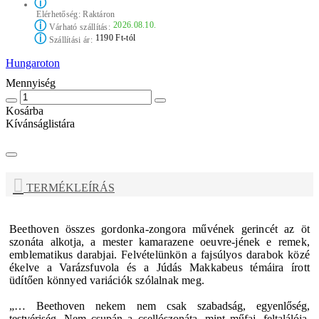
ⓘ
Elérhetőség:
Raktáron
ⓘ
2026.08.10.
Várható szállítás:
ⓘ
1190 Ft-tól
Szállítási ár:
Hungaroton
Mennyiség
Kosárba
Kívánságlistára
TERMÉKLEÍRÁS
Beethoven összes gordonka-zongora művének gerincét az öt
szonáta alkotja, a mester kamarazene oeuvre-jének e remek,
emblematikus darabjai. Felvételünkön a fajsúlyos darabok közé
ékelve a Varázsfuvola és a Júdás Makkabeus témáira írott
üdítően könnyed variációk szólalnak meg.
„… Beethoven nekem nem csak szabadság, egyenlőség,
testvériség. Nem csupán a csellószonáta, mint műfaj, feltalálója.