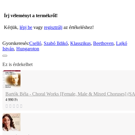
Írj véleményt a termékről!
Kérjük,
lépj be
vagy
regisztrálj
az értékeléshez!
Gyorskeresés:
Cselló
,
Szabó Ildikó
,
Klasszikus
,
Beethoven
,
Lajkó
István
,
Hungaroton
Ez is érdekelhet
Bartók Béla - Choral Works [Female, Male & Mixed Choruses] (
4 990 Ft