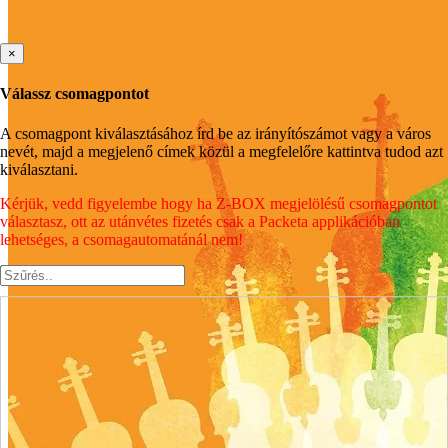
×
Válassz csomagpontot
A csomagpont kiválasztásához írd be az irányítószámot vagy a város
nevét, majd a megjelenő címek közül a megfelelőre kattintva tudod azt
kiválasztani.
Kérjük, vedd figyelembe hogy ha Z-BOX megjelölésű csomagpontot
választasz, ott az utánvétes fizetés csak a Packeta applikációban
lehetséges, a csomagautomatánál nem!