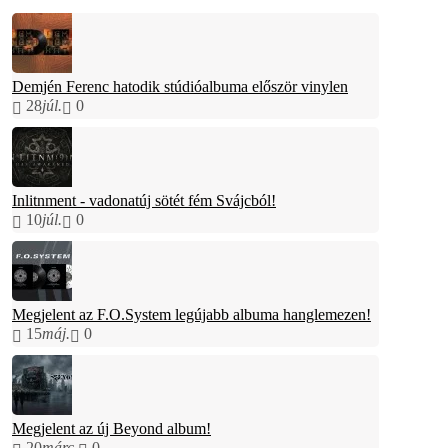
Demjén Ferenc hatodik stúdióalbuma először vinylen
28
júl.
0
Inlitnment - vadonatúj sötét fém Svájcból!
10
júl.
0
Megjelent az F.O.System legújabb albuma hanglemezen!
15
máj.
0
Megjelent az új Beyond album!
20
márc.
0