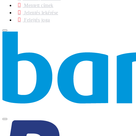
Mentett címek
Jelentés lekérése
Felejtés joga