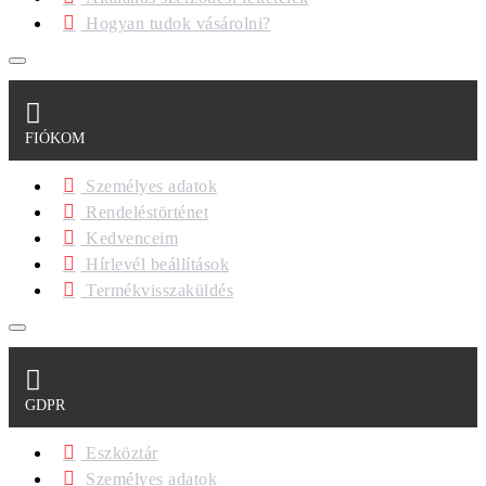
Hogyan tudok vásárolni?
FIÓKOM
Személyes adatok
Rendeléstörténet
Kedvenceim
Hírlevél beállítások
Termékvisszaküldés
GDPR
Eszköztár
Személyes adatok