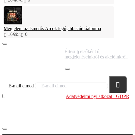
Megjelent az Ismerős Arcok legújabb stúdióalbuma
16
febr.
0
IRATKOZZ FEL
Értesülj elsőként új
HÍRLEVELÜNKRE!
megjelenéseinkről és akcióinkról.
E-mail címed
Elolvastam és megértettem az
Adatvédelmi nyilatkozat - GDPR
szabályzatban leírtakat. Tudomásul veszem, hogy a
regisztrációkor megadott adataim egy részét anonimizált
formában a cég marketing célokra felhasználja.