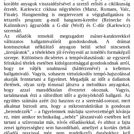
korábbi anyagok visszaidézésével a szerző erősíti a ciklikusság
érzetét. Karłowicz ciklusa négytételes (Marsz, Romans, Valc,
Finale). Hangnemileg is megtervezett a végighallgatásra is
tetszetős program: g-moll hangnem-keretbe (Reinecke és
Kalinnikov) ágyazódik a G-dúr (Wolf) és C-dúr (Karłowicz)
szerenád.
Az előadók remekül megragadott zsáner-karakterekkel
változatos hallgatnivalóról gondoskodnak. A drámai
kontrasztokat nélkülöző anyagon belül sehol nincsenek
„üresjáratok”, a tételekben jól érvényesül az ismétlés formaképző
szerepe. Különösen dicséretes a tempóválasztásuk: az egyszerű
felrakású tételek esetében kidolgozottsággal gondoskodnak arról,
hogy ne váljék unalmassá (háttérzenévé) a kellemes
hallgatnivaló. Vagyis, sohasem virtuózkodós tempó-hajszolással
akarják fenntartani a figyelmet. Megadják az időt a dallamok
életének, olyan szép tónussal játszva a melodikus anyagokat,
hogy azzal maradéktalan élvezetet okoznak. Vagyis,
tartalmasnak érzi a ráfordított időt a gyönyörködő hallgató.
Az
együttes számára azért (is) hasznos ez a szerenád-sorozat, mert
alkalmat biztosít arra, hogy a mikrostruktúrákat is gondosan
„berendezzék” – a figyelemnek másfajta szervezettségét kívánja
ez, mint amikor technikailag „nehéz” játszanivaló esetében kell
tartani a színvonalat más, nívós előadásokkal, és ahhoz a fajta
zenei igényességhez sem hasonlítható, amellyel a kortárs (tehát
előadói praxissal még nem rendelkező) darabokhoz kell