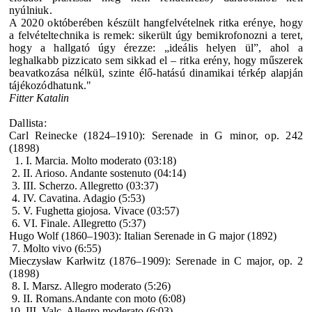
nyúlniuk.
A 2020 októberében készült hangfelvételnek ritka erénye, hogy
a felvételtechnika is remek: sikerült úgy bemikrofonozni a teret,
hogy a hallgató úgy érezze: „ideális helyen ül”, ahol a
leghalkabb pizzicato sem sikkad el – ritka erény, hogy műszerek
beavatkozása nélkül, szinte élő-hatású dinamikai térkép alapján
tájékozódhatunk."
Fitter Katalin
Dallista:
Carl Reinecke
(1824–1910): Serenade in G minor, op. 242
(1898)
1. I. Marcia. Molto moderato (03:18)
2. II. Arioso. Andante sostenuto (04:14)
3. III. Scherzo. Allegretto (03:37)
4. IV. Cavatina. Adagio (5:53)
5. V. Fughetta giojosa. Vivace (03:57)
6. VI. Finale. Allegretto (5:37)
Hugo Wolf
(1860–1903): Italian Serenade in G major (1892)
7. Molto vivo (6:55)
Mieczysław Kar
łwitz
(1876–1909): Serenade in C major, op. 2
(1898)
8. I. Marsz. Allegro moderato (5:26)
9. II. Romans.Andante con moto (6:08)
10. III. Valc. Allegro moderato (6:03)