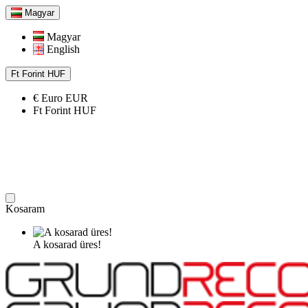
Magyar
Magyar
English
Ft
Forint
HUF
€
Euro
EUR
Ft
Forint
HUF
Kosaram
A kosarad üres!