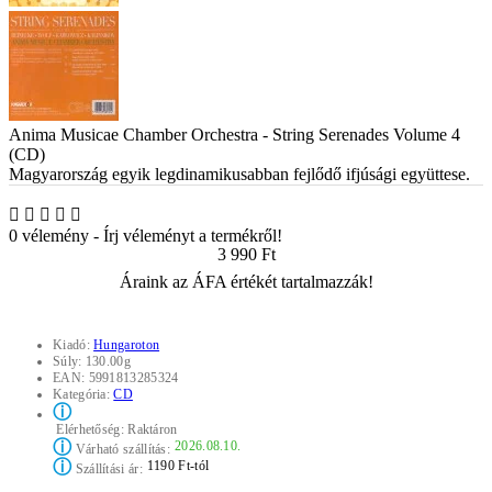
Anima Musicae Chamber Orchestra - String Serenades Volume 4
(CD)
Magyarország egyik legdinamikusabban fejlődő ifjúsági együttese.
0 vélemény
-
Írj véleményt a termékről!
3 990 Ft
Áraink az ÁFA értékét tartalmazzák!
Kiadó:
Hungaroton
Súly:
130.00g
EAN:
5991813285324
Kategória:
CD
ⓘ
Elérhetőség:
Raktáron
ⓘ
2026.08.10.
Várható szállítás:
ⓘ
1190 Ft-tól
Szállítási ár: