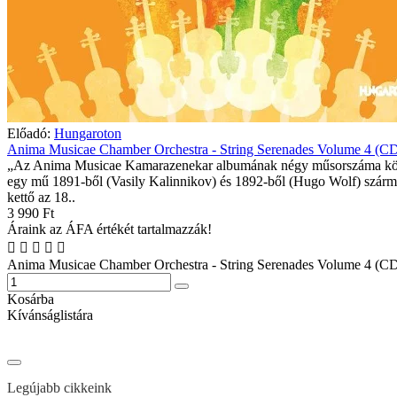
Előadó:
Hungaroton
Anima Musicae Chamber Orchestra - String Serenades Volume 4 (C
„Az Anima Musicae Kamarazenekar albumának négy műsorszáma kö
egy mű 1891-ből (Vasily Kalinnikov) és 1892-ből (Hugo Wolf) szárm
kettő az 18..
3 990 Ft
Áraink az ÁFA értékét tartalmazzák!
Anima Musicae Chamber Orchestra - String Serenades Volume 4 (C
Kosárba
Kívánságlistára
Legújabb cikkeink