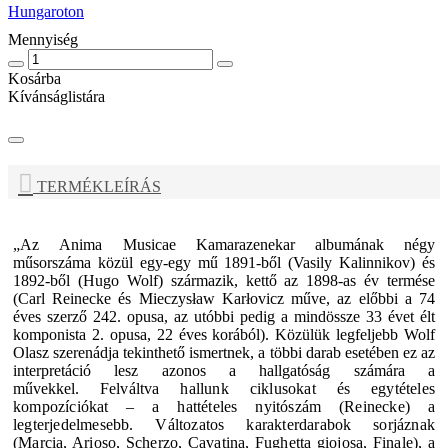
Hungaroton
Mennyiség
Kosárba
Kívánságlistára
TERMÉKLEÍRÁS
„
Az
Anima Musicae Kamarazenekar
albumának négy
műsorszáma közül egy-egy mű 1891-ből (Vasily Kalinnikov) és
1892-ből (Hugo Wolf) származik, kettő az 1898-as év termése
(Carl Reinecke és Mieczysław Karłovicz műve, az előbbi a 74
éves szerző 242. opusa, az utóbbi pedig a mindössze 33 évet élt
komponista 2. opusa, 22 éves korából). Közülük legfeljebb Wolf
Olasz szerenádja tekinthető ismertnek, a többi darab esetében ez az
interpretáció lesz azonos a hallgatóság számára a
művekkel.
Felváltva hallunk ciklusokat és egytételes
kompozíciókat – a hattételes nyitószám (Reinecke) a
legterjedelmesebb. Változatos karakterdarabok sorjáznak
(Marcia, Arioso, Scherzo, Cavatina, Fughetta giojosa, Finale), a