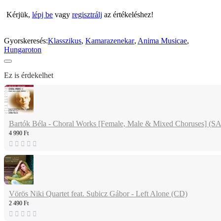
Kérjük,
lépj be
vagy
regisztrálj
az értékeléshez!
Gyorskeresés:
Klasszikus
,
Kamarazenekar
,
Anima Musicae
,
Hungaroton
Ez is érdekelhet
Bartók Béla - Choral Works [Female, Male & Mixed Choruses] (
4 990 Ft
Vörös Niki Quartet feat. Subicz Gábor - Left Alone (CD)
2 490 Ft