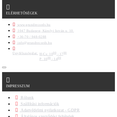
ELÉRHETŐSÉGEK
www.grundrecords.hu
1047 Budapest, Károlyi István u. 10.
+36-70 / 948-0288
info@grundrecords.hu
Ügyfélszolgálat:
00
00
H-Cs: 10
- 17
00
00
P: 10
- 14
IMPRESSZUM
Rólunk
Szállítási információk
Adatvédelmi nyilatkozat - GDPR
Általános szerződési feltételek