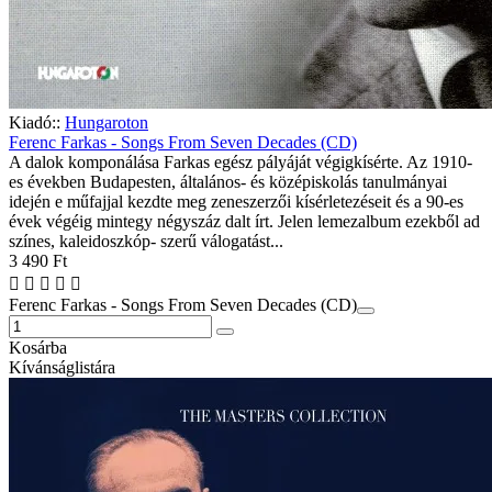
Kiadó::
Hungaroton
Ferenc Farkas - Songs From Seven Decades (CD)
A dalok komponálása Farkas egész pályáját végigkísérte. Az 1910-
es években Budapesten, általános- és középiskolás tanulmányai
idején e műfajjal kezdte meg zeneszerzői kísérletezéseit és a 90-es
évek végéig mintegy négyszáz dalt írt. Jelen lemezalbum ezekből ad
színes, kaleidoszkóp- szerű válogatást...
3 490 Ft
Ferenc Farkas - Songs From Seven Decades (CD)
Kosárba
Kívánságlistára