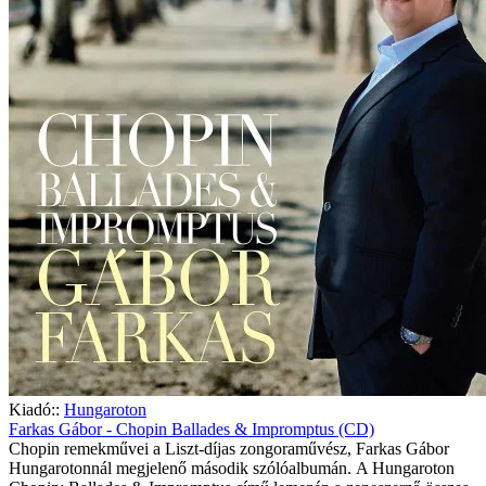
Kiadó::
Hungaroton
Farkas Gábor - Chopin Ballades & Impromptus (CD)
Chopin remekművei a Liszt-díjas zongoraművész, Farkas Gábor
Hungarotonnál megjelenő második szólóalbumán. A Hungaroton