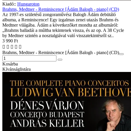
Kiadó::
Hungaroton
Brahms, Medtner - Reminiscence [Ádám Balogh - piano] (CD)
Az 1997-es születésű zongoraművész Balogh Ádám debütáló
albuma, a Reminiscence! Egy izgalmas zenei utazás Brahms és
Medtner világába. Ádám a következőket mondta az albumáról:
„Brahms balladái a múltba tekintenek vissza, és az op. A 38 Cycle
by Medtner szintén a nosztalgiával való visszatekintésről sz..
3 990 Ft
Brahms, Medtner - Reminiscence [Ádám Balogh - piano] (CD)
Kosárba
Kívánságlistára