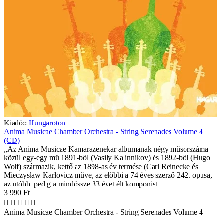
Kiadó::
Hungaroton
Anima Musicae Chamber Orchestra - String Serenades Volume 4
(CD)
„Az Anima Musicae Kamarazenekar albumának négy műsorszáma
közül egy-egy mű 1891-ből (Vasily Kalinnikov) és 1892-ből (Hugo
Wolf) származik, kettő az 1898-as év termése (Carl Reinecke és
Mieczysław Karłovicz műve, az előbbi a 74 éves szerző 242. opusa,
az utóbbi pedig a mindössze 33 évet élt komponist..
3 990 Ft
Anima Musicae Chamber Orchestra - String Serenades Volume 4