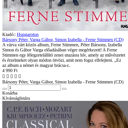
Kiadó::
Hungaroton
Bársony Péter, Varga Gábor, Simon Izabella - Ferne Stimmen (CD)
A várva várt közös album, Ferne Stimmen, Péter Bársony, Izabella
Simon és Gábor Varga előadásában végre megérkezett! A Ferne
Stimmen egy lélegzetelállító zenei utazásra hív, amely az művészetet
és érzelmeket olyan módon ötvözi, amit nem fogsz elfelejteni. „Ez
az album a német és magyar brácsa-r..
4 990 Ft
Bársony Péter, Varga Gábor, Simon Izabella - Ferne Stimmen (CD)
Kosárba
Kívánságlistára