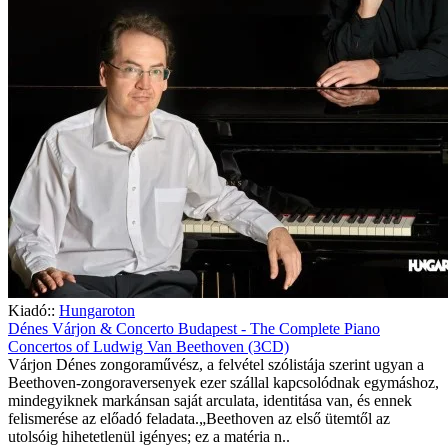
Kiadó::
Hungaroton
Dénes Várjon & Concerto Budapest - The Complete Piano
Concertos of Ludwig Van Beethoven (3CD)
Várjon Dénes zongoraművész, a felvétel szólistája szerint ugyan a
Beethoven-zongoraversenyek ezer szállal kapcsolódnak egymáshoz,
mindegyiknek markánsan saját arculata, identitása van, és ennek
felismerése az előadó feladata.„Beethoven az első ütemtől az
utolsóig hihetetlenül igényes; ez a matéria n..