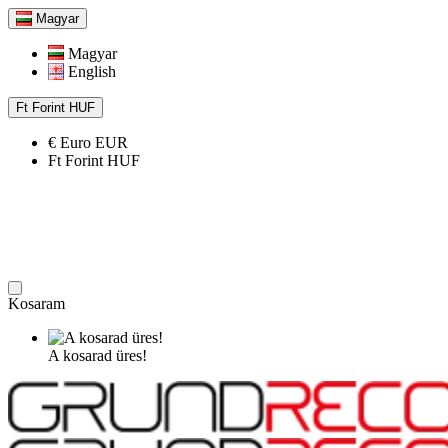
Magyar
Magyar
English
Ft
Forint
HUF
€
Euro
EUR
Ft
Forint
HUF
Kosaram
A kosarad üres!