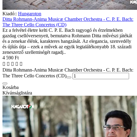
Kiadó::
Hungaroton
Ditta Rohmann-Anima Musicæ Chamber Orchestra - C. P. E. Bach:
The Three Cello Concertos (CD)
Ez a felvétel életre kelti C. P. E. Bach ragyogó és érzelmekben
gazdag csellóversenyeit, bemutatva Rohmann Ditta művészi játékát
és a zenekar élénk, karakteres hangzását. Az elegancia, szenvedély
és újítás útja – ezek a művek az egyik legtalálékonyabb 18. századi
zeneszerző szellemiségét ragadj..
4 590 Ft
Ditta Rohmann-Anima Musicæ Chamber Orchestra - C. P. E. Bach:
The Three Cello Concertos (CD)
Kosárba
Kívánságlistára