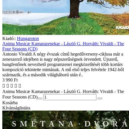
Kiadó::
Hungaroton
Anima Musicæ Kamarazenekar - László G. Horváth: Vivaldi - The
Four Seasons (CD)
Antonio Vivaldi A négy évszak című hegedűverseny-ciklusa már a
zeneszerző idejében is nagy népszerűségnek örvendett. Újszerű,
hangfestőnek nevezhető programzenei megközelítését több kortárs
kompozíció tekintette mintának. A mű első teljes felvétele 1942-ből
származik, és a második világháború után é..
3 990 Ft
Anima Musicæ Kamarazenekar - László G. Horváth: Vivaldi - The
Four Seasons (CD)
Kosárba
Kívánságlistára