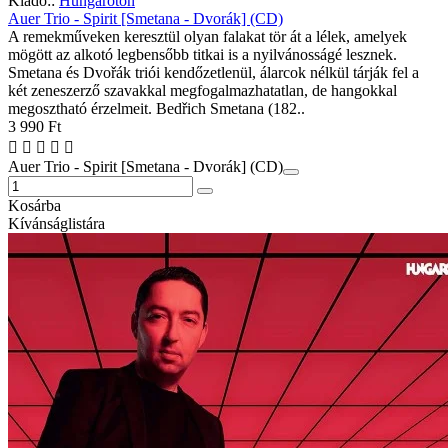
Kiadó::
Hungaroton
Auer Trio - Spirit [Smetana - Dvorák] (CD)
A remekműveken keresztül olyan falakat tör át a lélek, amelyek
mögött az alkotó legbensőbb titkai is a nyilvánosságé lesznek.
Smetana és Dvořák triói kendőzetlenül, álarcok nélkül tárják fel a
két zeneszerző szavakkal megfogalmazhatatlan, de hangokkal
megosztható érzelmeit. Bedřich Smetana (182..
3 990 Ft
Auer Trio - Spirit [Smetana - Dvorák] (CD)
Kosárba
Kívánságlistára