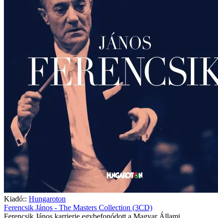
Kiadó::
Hungaroton
Ferencsik János - The Masters Collection (3CD)
Ferencsik János karrierje egybefonódott a Magyar Állami