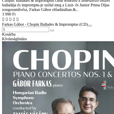
Chopin: Ballades & Impromptus című lemezén a zeneszerző összes
balladája és impromptu-je szólal meg a Liszt- és Junior Prima Díjas
zongoraművész, Farkas Gábor előadásában.&..
3 990 Ft
Farkas Gábor - Chopin Ballades & Impromptus (CD)
Kosárba
Kívánságlistára