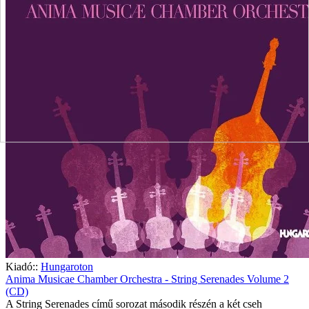
Kiadó::
Hungaroton
Anima Musicae Chamber Orchestra - String Serenades Volume 2
(CD)
A String Serenades című sorozat második részén a két cseh