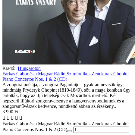
Kiadó::
Hungaroton
Farkas Gábor és a Magyar Rádió Szimfonikus Zenekara - Chopin:
Piano Concertos Nos. 1 & 2 (CD)
A zongora poétája, a zongora Paganinije – gyakran nevezik így
mindmáig Fryderyk Chopint (1810-1849), sőt, a maga korában úgy
tartották, hogy az ifjú tehetség csak Mozarthoz mérhető. Két
népszerű ifjúkori zongoraversenye a hangversenypódiumok és a
zongoraművészek kedvence, mindkettő abban az érzékeny..
3 990 Ft
Farkas Gábor és a Magyar Rádió Szimfonikus Zenekara - Chopin:
Piano Concertos Nos. 1 & 2 (CD)