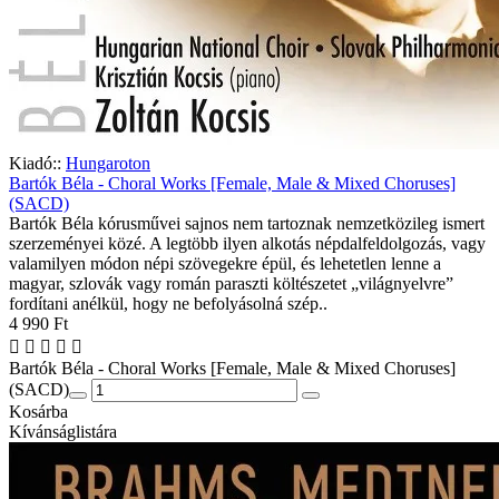
Kiadó::
Hungaroton
Bartók Béla - Choral Works [Female, Male & Mixed Choruses]
(SACD)
Bartók Béla kórusművei sajnos nem tartoznak nemzetközileg ismert
szerzeményei közé. A legtöbb ilyen alkotás népdalfeldolgozás, vagy
valamilyen módon népi szövegekre épül, és lehetetlen lenne a
magyar, szlovák vagy román paraszti költészetet „világnyelvre”
fordítani anélkül, hogy ne befolyásolná szép..
4 990 Ft
Bartók Béla - Choral Works [Female, Male & Mixed Choruses]
(SACD)
Kosárba
Kívánságlistára