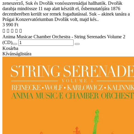
zeneszerző, Suk és Dvořák vonósszerenádjai hallhatók. Dvořák
darabja mindössze 11 nap alatt készült el, ősbemutatójára 1876
decemberében került sor remek fogadtatással. Suk – akinek tanára a
Prágai Konzervatóriumban Dvořák volt, majd kés..
3 990 Ft
Anima Musicae Chamber Orchestra - String Serenades Volume 2
(CD)
Kosárba
Kívánságlistára