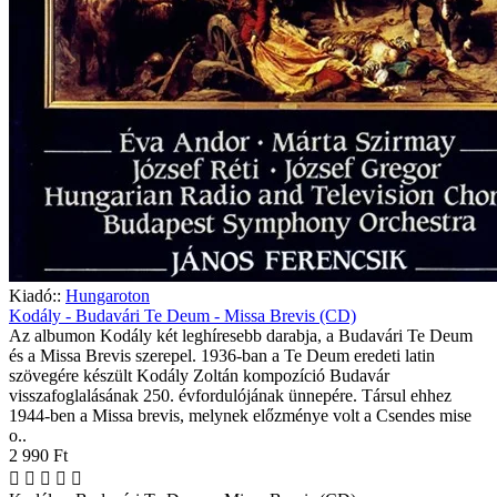
Kiadó::
Hungaroton
Kodály - Budavári Te Deum - Missa Brevis (CD)
Az albumon Kodály két leghíresebb darabja, a Budavári Te Deum
és a Missa Brevis szerepel. 1936-ban a Te Deum eredeti latin
szövegére készült Kodály Zoltán kompozíció Budavár
visszafoglalásának 250. évfordulójának ünnepére. Társul ehhez
1944-ben a Missa brevis, melynek előzménye volt a Csendes mise
o..
2 990 Ft