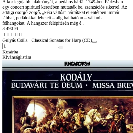
A kor legújabb találmányát, a pedálos hárfát 1749-ben Párizsban
egy concert spirituel keretében mutatták be, szenzációs sikerrel. Az
addigi csörgő-zörgő, „kézi váltós” hárfákkal ellentétben immár
lábbal, pedálokkal lehetett – alig hallhatóan – váltani a
félhangokat. A hangszer felépítésén még é..
3 490 Ft
Gulyás Csilla - Classical Sonatas for Harp (CD)
Kosárba
Kívánságlistára