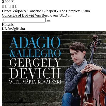
6 990 Ft
Dénes Várjon & Concerto Budapest - The Complete Piano
Concertos of Ludwig Van Beethoven (3CD)
Kosárba
Kívánságlistára