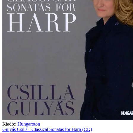
Kiadó::
Hungaroton
Gulyás Csilla - Classical Sonatas for Harp (CD)