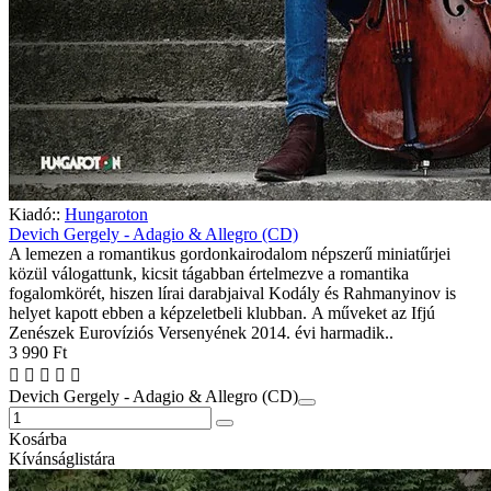
Kiadó::
Hungaroton
Devich Gergely - Adagio & Allegro (CD)
A lemezen a romantikus gordonkairodalom népszerű miniatűrjei
közül válogattunk, kicsit tágabban értelmezve a romantika
fogalomkörét, hiszen lírai darabjaival Kodály és Rahmanyinov is
helyet kapott ebben a képzeletbeli klubban. A műveket az Ifjú
Zenészek Eurovíziós Versenyének 2014. évi harmadik..
3 990 Ft
Devich Gergely - Adagio & Allegro (CD)
Kosárba
Kívánságlistára