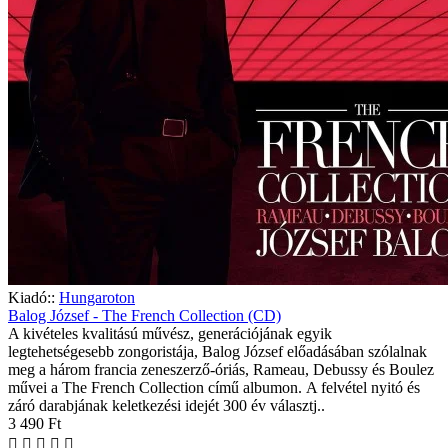
Kiadó::
Hungaroton
Balog József - The French Collection (CD)
A kivételes kvalitású művész, generációjának egyik
legtehetségesebb zongoristája, Balog József előadásában szólalnak
meg a három francia zeneszerző-óriás, Rameau, Debussy és Boulez
művei a The French Collection című albumon. A felvétel nyitó és
záró darabjának keletkezési idejét 300 év választj..
3 490 Ft