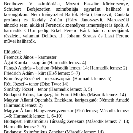
Beethoven V. szimfóniája, Mozart Esz-dúr kürtversenye,
Schubert Befejezetlen szimfóniája egyaránt hallható a
korongokon. Nem hiányozhat Bartók Béla (Táncszvit, Cantata
profana) és Kodály Zoltán (Háry János-szvit, Marosszéki
táncok) sem, akikkel Ferencsik személyes ismertséget is ápolt. A
harmadik CD-n pedig Erkel Ferenc Bánk bán c. operájának
részletei, valamint Delibes, ifj. Johann Strauss és Liszt Ferenc
művei hallhatók.
Előadók:
Ferencsik János – karmester
Ágai Karola – szoprán (Harmadik lemez: 4)
Faragó András – bariton (Második lemez: 14; Harmadik lemez: 2)
Friedrich Ádám – kürt (Első lemez: 5–7)
Komlóssy Erzsébet – mezzoszoprán (Harmadik lemez: 5)
Réti József – tenor (Disc Two: 14)
Simándy József – tenor (Harmadik lemez: 3, 5)
Budapest Kórus, karigazgató: Forrai Miklós (Második lemez: 14)
Magyar Állami Operaház Énekkara, karigazgató: Németh Amadé
(Harmadik lemez: 2)
Magyar Állami Hangversenyzenekar (Első lemez; Második lemez:
1–6; Harmadik lemez: 1, 6–10)
Budapesti Filharmóniai Társaság Zenekara (Második lemez: 7–13;
Harmadik lemez: 2–5)
Budapesti Szimfonikus Zenekar (Második lemez: 14)