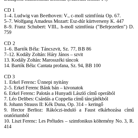
CD 1
1–4. Ludwig van Beethoven: V., c-moll szimfónia Op. 67.
5–7. Wolfgang Amadeus Mozart: Esz-dúr kürtverseny K. 447
8–9. Franz Schubert: VIII., h-moll szimfónia ("Befejezetlen") D.
759
CD 2
1–6. Bartók Béla: Táncszvit, Sz. 77, BB 86
7–12. Kodály Zoltán: Háry János – szvit
13. Kodály Zoltán: Marosszéki táncok
14. Bartók Béla: Cantata profana, Sz. 94, BB 100
CD 3
1. Erkel Ferenc: Ünnepi nyitány
2–5. Erkel Ferenc Bánk bán – kivonatok
6. Erkel Ferenc: Palotás a Hunyadi László című operából
7. Léo Delibes: Csárdás a Coppelia című táncjátékból
8. Johann Strauss II: Kék Duna, Op. 314 – keringő
9. Hector Berlioz: Rákóczi-induló a Faust elkárhozása című
oratóriumból
10. Liszt Ferenc: Les Préludes – szimfonikus költemény No. 3, R.
414