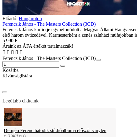
Előadó:
Hungaroton
Ferencsik János - The Masters Collection (3CD)
Ferencsik János karrierje egybefonódott a Magyar Állami Hangverse
első három évtizedével. Karmesterként a zenés színházi műfajokban is
5 990 Ft
Áraink az ÁFA értékét tartalmazzák!
Ferencsik János - The Masters Collection (3CD)
Kosárba
Kívánságlistára
Legújabb cikkeink
Demjén Ferenc hatodik stúdióalbuma először vinylen
28
júl.
0