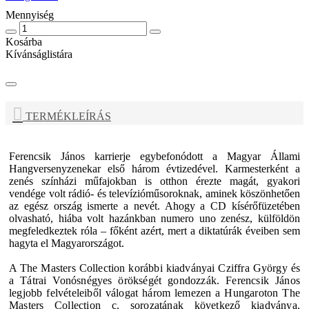
Mennyiség
Kosárba
Kívánságlistára
TERMÉKLEÍRÁS
Ferencsik János karrierje egybefonódott a Magyar Állami
Hangversenyzenekar első három évtizedével. Karmesterként a
zenés színházi műfajokban is otthon érezte magát, gyakori
vendége volt rádió- és televízióműsoroknak, aminek köszönhetően
az egész ország ismerte a nevét. Ahogy a CD kísérőfüzetében
olvasható, hiába volt hazánkban numero uno zenész, külföldön
megfeledkeztek róla – főként azért, mert a diktatúrák éveiben sem
hagyta el Magyarországot.
A The Masters Collection korábbi kiadványai Cziffra György és
a Tátrai Vonósnégyes örökségét gondozzák.
Ferencsik János
legjobb felvételeiből válogat három lemezen a Hungaroton The
Masters Collection c. sorozatának következő kiadványa.