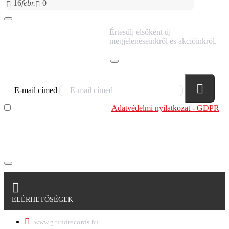
16
febr.
0
IRATKOZZ FEL
Értesülj elsőként új
HÍRLEVELÜNKRE!
megjelenéseinkről és akcióinkról.
E-mail címed
Elolvastam és megértettem az
Adatvédelmi nyilatkozat - GDPR
szabályzatban leírtakat. Tudomásul veszem, hogy a
regisztrációkor megadott adataim egy részét anonimizált
formában a cég marketing célokra felhasználja.
ELÉRHETŐSÉGEK
www.grundrecords.hu