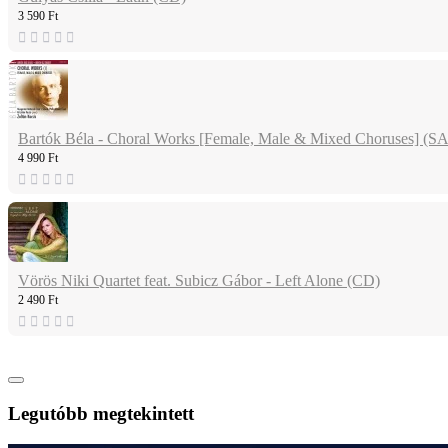
3 590 Ft
Bartók Béla - Choral Works [Female, Male & Mixed Choruses] (
4 990 Ft
Vörös Niki Quartet feat. Subicz Gábor - Left Alone (CD)
2 490 Ft
Legutóbb megtekintett