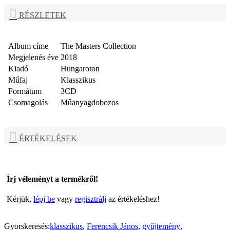
RÉSZLETEK
Album címe
The Masters Collection
Megjelenés éve
2018
Kiadó
Hungaroton
Műfaj
Klasszikus
Formátum
3CD
Csomagolás
Műanyagdobozos
ÉRTÉKELÉSEK
Írj véleményt a termékről!
Kérjük,
lépj be
vagy
regisztrálj
az értékeléshez!
Gyorskeresés:
klasszikus
,
Ferencsik János
,
gyűjtemény
,