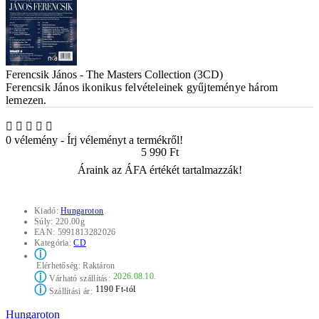
Ferencsik János - The Masters Collection (3CD)
Ferencsik János ikonikus felvételeinek gyűjteménye három
lemezen.
0 vélemény
-
Írj véleményt a termékről!
5 990 Ft
Áraink az ÁFA értékét tartalmazzák!
Kiadó:
Hungaroton
Súly:
220.00g
EAN:
5991813282026
Kategória:
CD
ⓘ
Elérhetőség:
Raktáron
ⓘ
2026.08.10.
Várható szállítás:
ⓘ
1190 Ft-tól
Szállítási ár:
Hungaroton