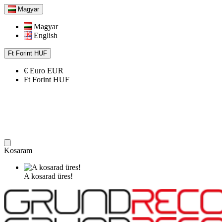
Magyar
Magyar
English
Ft
Forint
HUF
€
Euro
EUR
Ft
Forint
HUF
Kosaram
A kosarad üres!