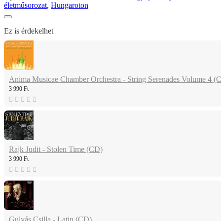
életműsorozat
,
Hungaroton
Ez is érdekelhet
Anima Musicae Chamber Orchestra - String Serenades Volume 4 (
3 990 Ft
Rajk Judit - Stolen Time (CD)
3 990 Ft
Gulyás Csilla - Latin (CD)