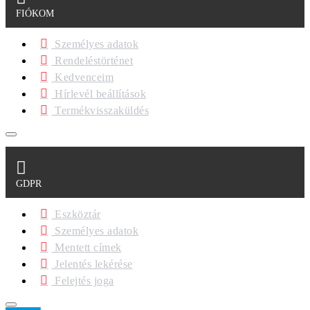
FIÓKOM
Személyes adatok
Rendeléstörténet
Kedvenceim
Hírlevél beállítások
Termékvisszaküldés
GDPR
Eszköztár
Személyes adatok
Mentett címek
Jelentés lekérése
Felejtés joga