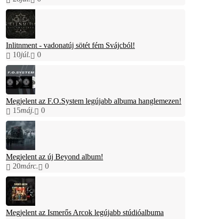
Inlitnment - vadonatúj sötét fém Svájcból!
10
júl.
0
Megjelent az F.O.System legújabb albuma hanglemezen!
15
máj.
0
Megjelent az új Beyond album!
20
márc.
0
Megjelent az Ismerős Arcok legújabb stúdióalbuma