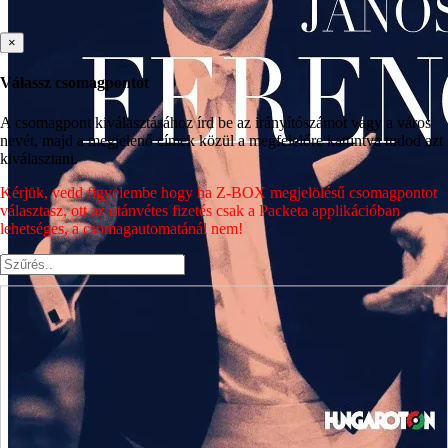
×
Válassz csomagpontot
A csomagpont kiválasztásához írd be az irányítószámot vagy a város
nevét, majd a megjelenő címek közül a megfelelőre kattintva tudod azt
kiválasztani.
Kérjük, vedd figyelembe hogy ha Z-BOX megjelölésű csomagpontot
választasz, ott az utánvétes fizetés csak a Packeta applikációban
lehetséges, a csomagautomatánál nem!