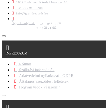
1047 Budapest, Károlyi István u. 10.
+36-70 / 948-0288
info@grundrecords.hu
Ügyfélszolgálat:
00
00
H-Cs: 10
- 17
00
00
P: 10
- 14
IMPRESSZUM
Rólunk
Szállítási információk
Adatvédelmi nyilatkozat - GDPR
Általános szerződési feltételek
Hogyan tudok vásárolni?