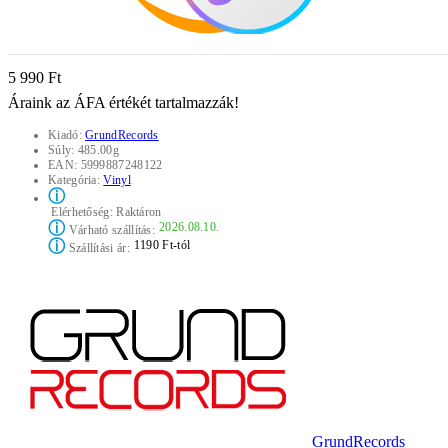
5 990 Ft
Áraink az ÁFA értékét tartalmazzák!
Kiadó:
GrundRecords
Súly:
485.00g
EAN:
5999887248122
Kategória:
Vinyl
ⓘ
Elérhetőség:
Raktáron
ⓘ
2026.08.10.
Várható szállítás:
ⓘ
1190 Ft-tól
Szállítási ár:
GrundRecords