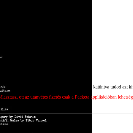
ét, majd a megjelenő címek közül a megfelelőre kattintva tudod azt kiv
sztasz, ott az utánvétes fizetés csak a Packeta applikációban lehets