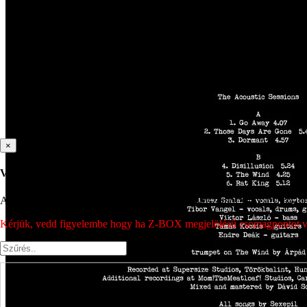
×
Válassz csomagpontot
A csomagpont kiválasztásához írd be az irányítószámot vagy a város nev
Kérjük, vedd figyelembe hogy ha Z-BOX megjelölésű csomagpontot vála