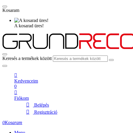
Kosaram
A kosarad üres!
Keresés a termékek között
Kedvenceim
0
Fiókom
Belépés
Regisztráció
0
Kosaram
Menu