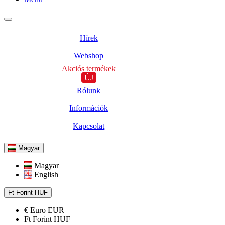
Hírek
Webshop
Akciós termékek
ÚJ
Rólunk
Információk
Kapcsolat
Magyar
Magyar
English
Ft
Forint
HUF
€
Euro
EUR
Ft
Forint
HUF