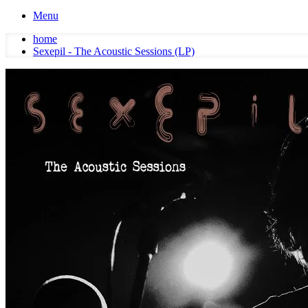
Menu
home
Sexepil - The Acoustic Sessions (LP)