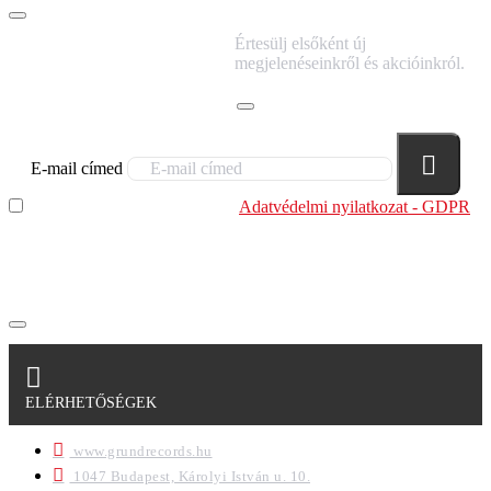
IRATKOZZ FEL
Értesülj elsőként új
HÍRLEVELÜNKRE!
megjelenéseinkről és akcióinkról.
E-mail címed
Elolvastam és megértettem az
Adatvédelmi nyilatkozat - GDPR
szabályzatban leírtakat. Tudomásul veszem, hogy a
regisztrációkor megadott adataim egy részét anonimizált
formában a cég marketing célokra felhasználja.
ELÉRHETŐSÉGEK
www.grundrecords.hu
1047 Budapest, Károlyi István u. 10.