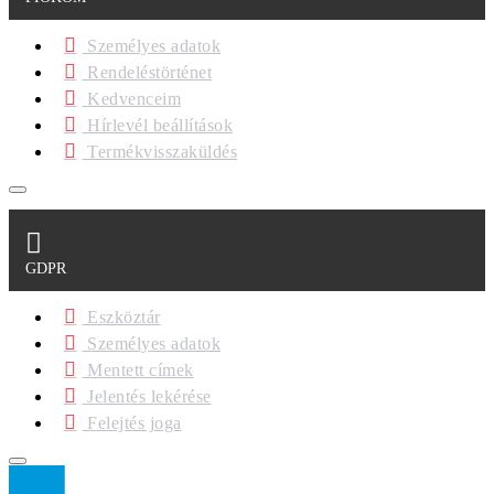
Személyes adatok
Rendeléstörténet
Kedvenceim
Hírlevél beállítások
Termékvisszaküldés
GDPR
Eszköztár
Személyes adatok
Mentett címek
Jelentés lekérése
Felejtés joga