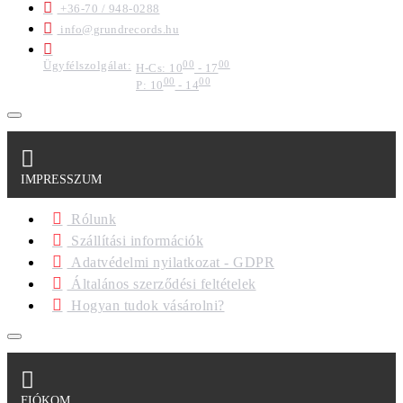
+36-70 / 948-0288
info@grundrecords.hu
Ügyfélszolgálat:
00
00
H-Cs: 10
- 17
00
00
P: 10
- 14
IMPRESSZUM
Rólunk
Szállítási információk
Adatvédelmi nyilatkozat - GDPR
Általános szerződési feltételek
Hogyan tudok vásárolni?
FIÓKOM