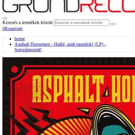
Keresés a termékek között
0
Kosaram
home
Asphalt Horsemen - Halld, amit mondok! (LP) -
Sorszámozott!