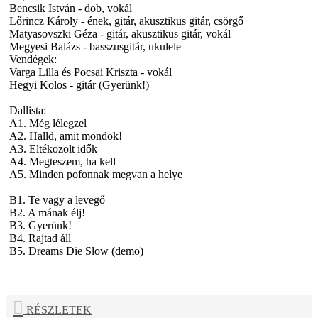
Bencsik István - dob, vokál
Lőrincz Károly - ének, gitár, akusztikus gitár, csörgő
Matyasovszki Géza - gitár, akusztikus gitár, vokál
Megyesi Balázs - basszusgitár, ukulele
Vendégek:
Varga Lilla és Pocsai Kriszta - vokál
Hegyi Kolos - gitár (Gyerünk!)
Dallista:
A1. Még lélegzel
A2. Halld, amit mondok!
A3. Eltékozolt idők
A4. Megteszem, ha kell
A5. Minden pofonnak megvan a helye
B1. Te vagy a levegő
B2. A mának élj!
B3. Gyerünk!
B4. Rajtad áll
B5. Dreams Die Slow (demo)
RÉSZLETEK