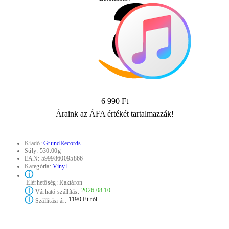
6 990 Ft
Áraink az ÁFA értékét tartalmazzák!
Kiadó:
GrundRecords
Súly:
530.00g
EAN:
5999860095866
Kategória:
Vinyl
ⓘ
Elérhetőség:
Raktáron
ⓘ
2026.08.10.
Várható szállítás:
ⓘ
1190 Ft-tól
Szállítási ár: