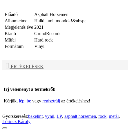
Előadó
Asphalt Horsemen
Album címe
Halld, amit mondok!&nbsp;
Megjelenés éve
2021
Kiadó
GrundRecords
Műfaj
Hard rock
Formátum
Vinyl
ÉRTÉKELÉSEK
Írj véleményt a termékről!
Kérjük,
lépj be
vagy
regisztrálj
az értékeléshez!
Gyorskeresés:
bakelint
,
vynil
,
LP
,
asphalt horsemen
,
rock
,
metál
,
Lőrincz Károly