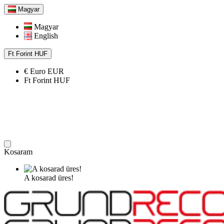
Magyar
Magyar
English
Ft
Forint
HUF
€
Euro
EUR
Ft
Forint
HUF
Kosaram
A kosarad üres!