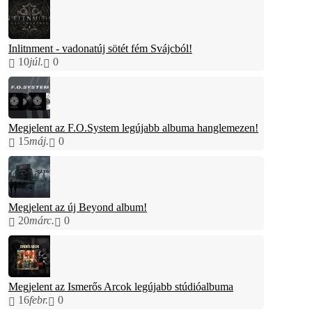
Inlitnment - vadonatúj sötét fém Svájcból!
10
júl.
0
Megjelent az F.O.System legújabb albuma hanglemezen!
15
máj.
0
Megjelent az új Beyond album!
20
márc.
0
Megjelent az Ismerős Arcok legújabb stúdióalbuma
16
febr.
0