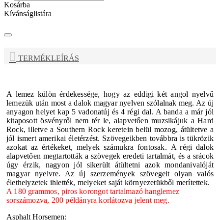
Kosárba
Kívánságlistára
TERMÉKLEÍRÁS
A lemez külön érdekessége, hogy az eddigi két angol nyelvű
lemezük után most a dalok magyar nyelven szólalnak meg. Az új
anyagon helyet kap 5 vadonatúj és 4 régi dal. A banda a már jól
kitaposott ösvényről nem tér le, alapvetően muzsikájuk a Hard
Rock, illetve a Southern Rock keretein belül mozog, átültetve a
jól ismert amerikai életérzést. Szövegeikben továbbra is tükrözik
azokat az értékeket, melyek számukra fontosak.
A régi dalok
alapvetően megtartották a szövegek eredeti tartalmát, és a srácok
úgy érzik, nagyon jól sikerült átültetni azok mondanivalóját
magyar nyelvre. Az új szerzemények szövegeit olyan valós
élethelyzetek ihlették, melyeket saját környezetükből merítettek.
A 180 grammos, piros korongot tartalmazó hanglemez
sorszámozva, 200 példányra korlátozva jelent meg.
Asphalt Horsemen: