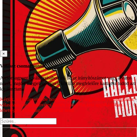
×
Válassz csomagpontot
A csomagpont kiválasztásához írd be az irányítószámot vagy a város
nevét, majd a megjelenő címek közül a megfelelőre kattintva tudod azt
kiválasztani.
Kérjük, vedd figyelembe hogy ha Z-BOX megjelölésű csomagpontot
választasz, ott az utánvétes fizetés csak a Packeta applikációban
lehetséges, a csomagautomatánál nem!