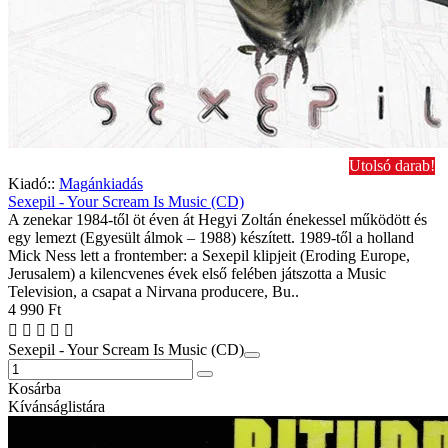
Utolsó darab!
Kiadó::
Magánkiadás
Sexepil - Your Scream Is Music (CD)
A zenekar 1984-től öt éven át Hegyi Zoltán énekessel működött és
egy lemezt (Egyesült álmok – 1988) készített. 1989-től a holland
Mick Ness lett a frontember: a Sexepil klipjeit (Eroding Europe,
Jerusalem) a kilencvenes évek első felében játszotta a Music
Television, a csapat a Nirvana producere, Bu..
4 990 Ft
Sexepil - Your Scream Is Music (CD)
Kosárba
Kívánságlistára