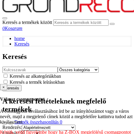
Keresés a termékek között
0
Kosaram
home
Keresés
Keresés
Keresés az alkategóriákban
Keresés a termék leírásokban
×
Keresés
Válassz csomagpontot
A keresési feltételeknek megfelelő
termékek
A csomagpont kiválasztásához írd be az irányítószámot vagy a város
nevét, majd a megjelenő címek közül a megfelelőre kattintva tudod azt
kiválasztani.
Termék összehasonlítás
0
Rendezés:
Kérjük, vedd figyelembe hogy ha Z-BOX megjelölésű csomagpontot
Listázás: