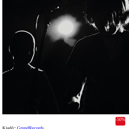
-50%
Kiadó::
GrundRecords