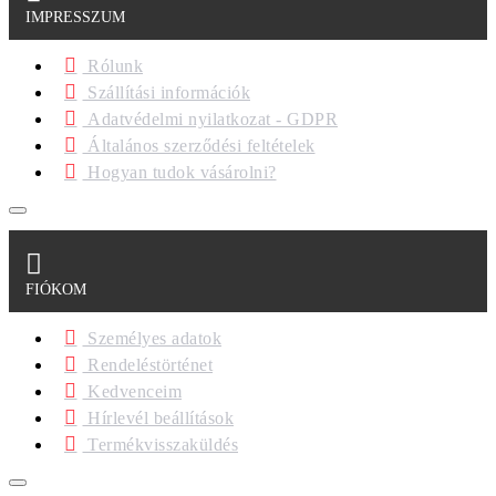
IMPRESSZUM
Rólunk
Szállítási információk
Adatvédelmi nyilatkozat - GDPR
Általános szerződési feltételek
Hogyan tudok vásárolni?
FIÓKOM
Személyes adatok
Rendeléstörténet
Kedvenceim
Hírlevél beállítások
Termékvisszaküldés