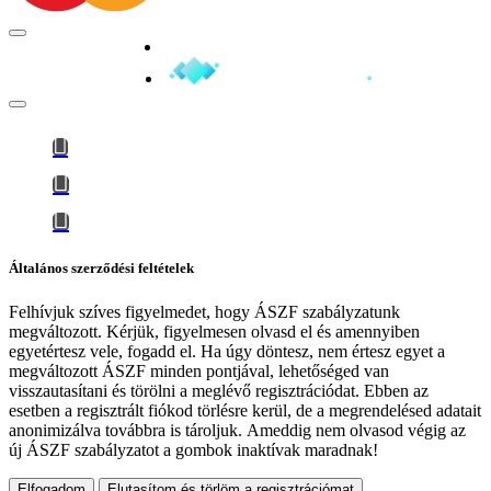
Minden jog fenntartva © 2026
Általános szerződési feltételek
Felhívjuk szíves figyelmedet, hogy
ÁSZF szabályzatunk
megváltozott
. Kérjük, figyelmesen olvasd el és amennyiben
egyetértesz vele, fogadd el. Ha úgy döntesz, nem értesz egyet a
megváltozott ÁSZF minden pontjával, lehetőséged van
visszautasítani és törölni a meglévő regisztrációdat. Ebben az
esetben a regisztrált fiókod törlésre kerül, de a megrendelésed adatait
anonimizálva továbbra is tároljuk.
Ameddig nem olvasod végig az
új ÁSZF szabályzatot a gombok inaktívak maradnak!
Elfogadom
Elutasítom és törlöm a regisztrációmat