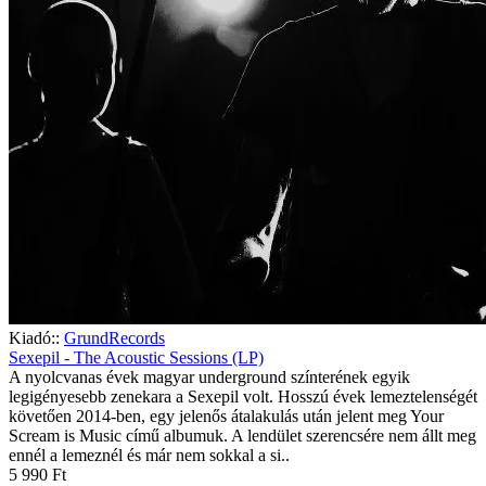
Kiadó::
GrundRecords
Sexepil - The Acoustic Sessions (LP)
A nyolcvanas évek magyar underground színterének egyik
legigényesebb zenekara a Sexepil volt. Hosszú évek lemeztelenségét
követően 2014-ben, egy jelenős átalakulás után jelent meg Your
Scream is Music című albumuk. A lendület szerencsére nem állt meg
ennél a lemeznél és már nem sokkal a si..
5 990 Ft