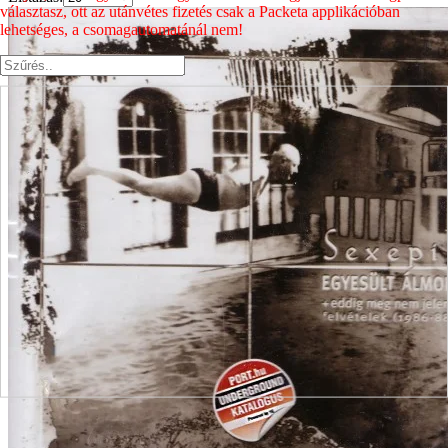
választasz, ott az utánvétes fizetés csak a Packeta applikációban
lehetséges, a csomagautomatánál nem!