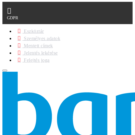
GDPR
Eszköztár
Személyes adatok
Mentett címek
Jelentés lekérése
Felejtés joga