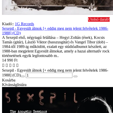
Utolsó darab!
Kiadó::
1G Records
Sexepil - Egyesült álmok [+ eddig meg nem jelent felvételek 1986-
1988] (CD)
A Sexepil első, négytagú felállása – Hegyi Zoltán (ének), Kocsis
Tamás (gitár), László Viktor (basszusgitár) és Vangel Tibor (dob) –
1984-től 1989-ig működött, ezalatt egy stúdióalbumot készített, az
1988-ban megjelent Egyesült álmokat, amely a hazai alternatív rock
történetének egyik legfontosabb m..
14 990 Ft
Sexepil - Egyesült álmok [+ eddig meg nem jelent felvételek 1986-
1988] (CD)
Kosárba
Kívánságlistára