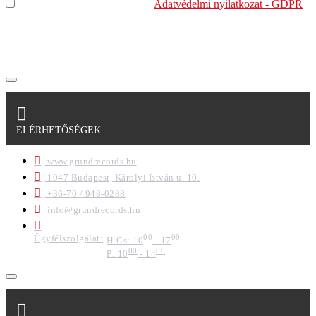
Elolvastam és megértettem az
Adatvédelmi nyilatkozat - GDPR
szabályzatban leírtakat. Tudomásul veszem, hogy a
regisztrációkor megadott adataim egy részét anonimizált
formában a cég marketing célokra felhasználja.
ELÉRHETŐSÉGEK
www.grundrecords.hu
1047 Budapest, Károlyi István u. 10.
+36-70 / 948-0288
info@grundrecords.hu
Ügyfélszolgálat:
00
00
H-Cs: 10
- 17
00
00
P: 10
- 14