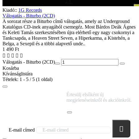
Kiadó::
1G Records
Válogatás - Biturbo (2CD)
A sorozat része a Biturbo című válogatás, amely az Underground
Katalógus CD-inek anyagából csemegéz. Most Bárdos Deák Ágnes
és Keleti Tamás szerkesztésében újra elérhető egy nagy csokornyi a
Tankcsapda, a Heaven Street Seven, a Hiperkarma, a Kistehén, a
Belga, a Sexepil és a többi alapvető unde..
1 490 Ft
Válogatás - Biturbo (2CD)
Kosárba
Kívánságlistára
Tételek: 1 - 5 / 5 (1 oldal)
IRATKOZZ FEL
Értesülj elsőként új
HÍRLEVELÜNKRE!
megjelenéseinkről és akcióinkról.
E-mail címed