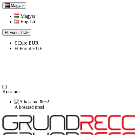
Magyar
Magyar
English
Ft
Forint
HUF
€
Euro
EUR
Ft
Forint
HUF
Kosaram
A kosarad üres!