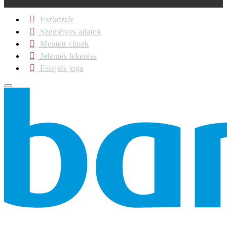
Eszköztár
Személyes adatok
Mentett címek
Jelentés lekérése
Felejtés joga