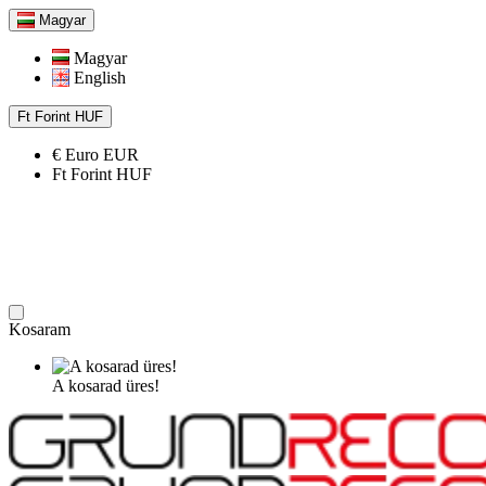
Magyar
Magyar
English
Ft
Forint
HUF
€
Euro
EUR
Ft
Forint
HUF
Kosaram
A kosarad üres!