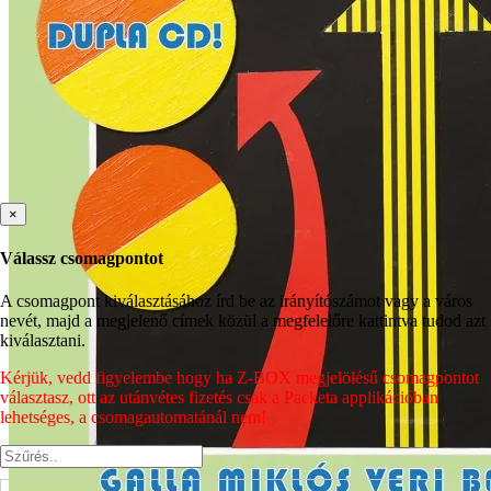
×
Válassz csomagpontot
A csomagpont kiválasztásához írd be az irányítószámot vagy a város
nevét, majd a megjelenő címek közül a megfelelőre kattintva tudod azt
kiválasztani.
Kérjük, vedd figyelembe hogy ha Z-BOX megjelölésű csomagpontot
választasz, ott az utánvétes fizetés csak a Packeta applikációban
lehetséges, a csomagautomatánál nem!