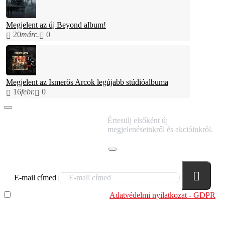
Megjelent az új Beyond album!
20
márc.
0
Megjelent az Ismerős Arcok legújabb stúdióalbuma
16
febr.
0
IRATKOZZ FEL
Értesülj elsőként új
HÍRLEVELÜNKRE!
megjelenéseinkről és akcióinkról.
E-mail címed
Elolvastam és megértettem az
Adatvédelmi nyilatkozat - GDPR
szabályzatban leírtakat. Tudomásul veszem, hogy a
regisztrációkor megadott adataim egy részét anonimizált
formában a cég marketing célokra felhasználja.