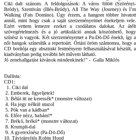
Ciki dalt szánom. A feldolgozások: A város fölött (Szörényi-
Bródy), Szentiván (Illés-Bródy), All The Way (Journey) és I’m
Walking (Fats Domino). Úgy érzem, a hangom többre hivatott
annál, mint hogy csak a saját szerzeményeimet énekeljem vele.
Ezért vettem lemezre ezeket a csodálatos dalokat. Az átélt
szövegértelmezés és a jó artikuláció annak köszönhető, hogy
színész is vagyok. Két szerzeményemet a Pa-Dö-Dő énekli, így a
női hangok színesítik a repertoárt. Óriási öröm számomra, hogy a
CD borítója egy absztrakt festményem felhasználásával készült, a
kiadványban pedig további hét művem látható.
Jó zenehallgatást kívánok mindenkinek!” - Galla Miklós
Dallista:
CD1:
1. Ciki dal
2. Emberek, figyeljetek!
3. Bélát itt ne keressék*
(monstre változat)
4. Ha jegy nélkül utazol
5. Pók van a kádban*
6. Előre nézz, babám!*
7. Brékó, brékó*
(monstre változat)
8. Krumpli-dal
9. A gyerexínész
(Pa-Dö-Dő)
10. Távirányítós Robin Hood