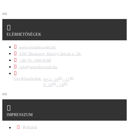
ELÉRHETŐSÉGEK
www.grundrecords.hu
1047 Budapest, Károlyi István u. 10.
+36-70 / 948-0288
info@grundrecords.hu
Ügyfélszolgálat:
00
00
H-Cs: 10
- 17
00
00
P: 10
- 14
IMPRESSZUM
Rólunk