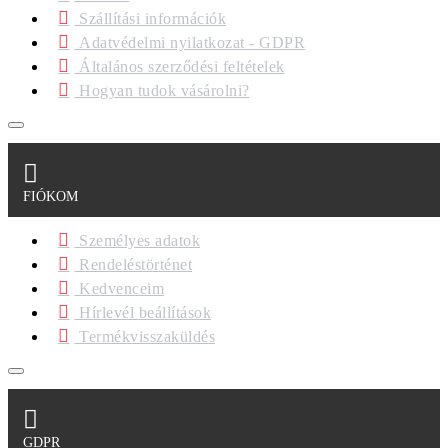
Szállítási információk
Adatvédelmi nyilatkozat - GDPR
Általános szerződési feltételek
Hogyan tudok vásárolni?
FIÓKOM
Személyes adatok
Rendeléstörténet
Kedvenceim
Hírlevél beállítások
Termékvisszaküldés
GDPR