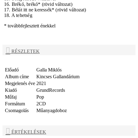
16. Brékó, brékó* (rövid változat)
17. Bélát itt ne keressék*
(rövid változat)
18. A tehetség
* továbbfejlesztett énekkel
RÉSZLETEK
Előadó
Galla Miklós
Album címe
Kincses Gallandárium
Megjelenés éve
2021
Kiadó
GrundRecords
Műfaj
Pop
Formátum
2CD
Csomagolás
Műanyagdoboz
ÉRTÉKELÉSEK