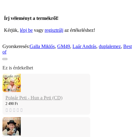
Írj véleményt a termékről!
Kérjük,
lépj be
vagy
regisztrálj
az értékeléshez!
Gyorskeresés:
Galla Miklós
,
GM49
,
Laár András
,
duplalemez
,
Best
of
Ez is érdekelhet
Polgár Peti - Hun a Peti (CD)
2 490 Ft