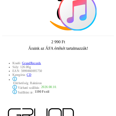
2 990 Ft
Áraink az ÁFA értékét tartalmazzák!
Kiadó:
GrundRecords
Súly:
126.00g
EAN:
5999860095750
Kategória:
CD
ⓘ
Elérhetőség:
Raktáron
ⓘ
2026.08.10.
Várható szállítás:
ⓘ
1190 Ft-tól
Szállítási ár: