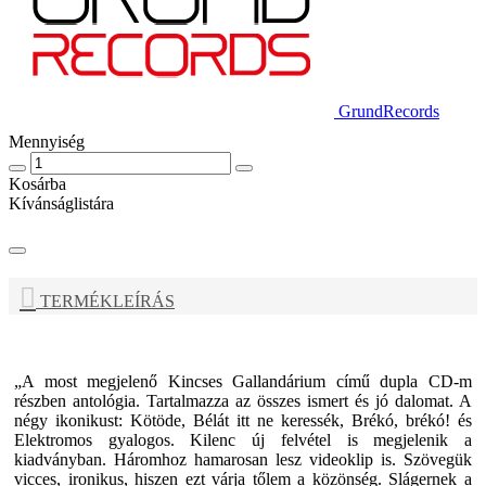
GrundRecords
Mennyiség
Kosárba
Kívánságlistára
TERMÉKLEÍRÁS
„A most megjelenő
Kincses Gallandárium
című dupla CD-m
részben antológia. Tartalmazza az összes ismert és jó dalomat. A
négy ikonikust: Kötöde, Bélát itt ne keressék, Brékó, brékó! és
Elektromos gyalogos. Kilenc új felvétel is megjelenik a
kiadványban. Háromhoz hamarosan lesz videoklip is. Szövegük
vicces, ironikus, hiszen ezt várja tőlem a közönség. Slágernek a