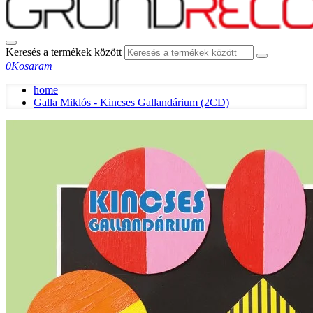
Keresés a termékek között
0
Kosaram
home
Galla Miklós - Kincses Gallandárium (2CD)