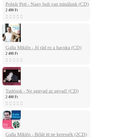
Polgár Peti - Nagy buli van minálunk (CD)
2 490 Ft
Galla Miklós - Jó rád ez a hacuka (CD)
2 490 Ft
Tudósok - Ne aggyad az agyad! (CD)
2 490 Ft
Galla Miklós - Bélát itt ne keressék (2CD)