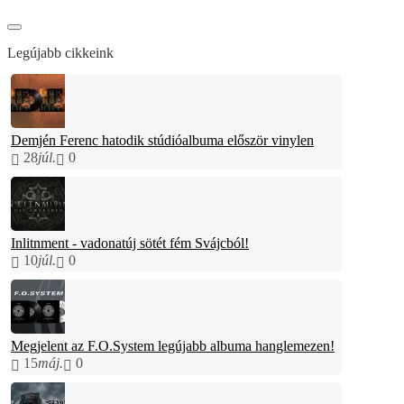
Legújabb cikkeink
Demjén Ferenc hatodik stúdióalbuma először vinylen
28
júl.
0
Inlitnment - vadonatúj sötét fém Svájcból!
10
júl.
0
Megjelent az F.O.System legújabb albuma hanglemezen!
15
máj.
0