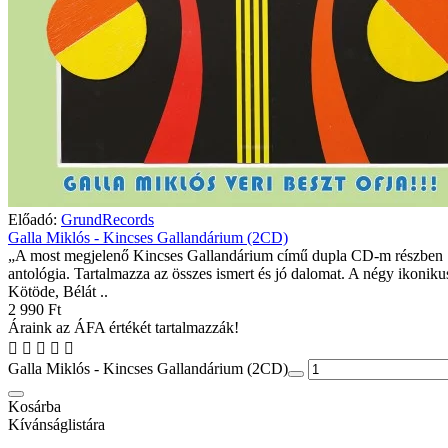
Előadó:
GrundRecords
Galla Miklós - Kincses Gallandárium (2CD)
„A most megjelenő Kincses Gallandárium című dupla CD-m részben
antológia. Tartalmazza az összes ismert és jó dalomat. A négy ikonikus
Kötöde, Bélát ..
2 990 Ft
Áraink az ÁFA értékét tartalmazzák!
Galla Miklós - Kincses Gallandárium (2CD)
Kosárba
Kívánságlistára