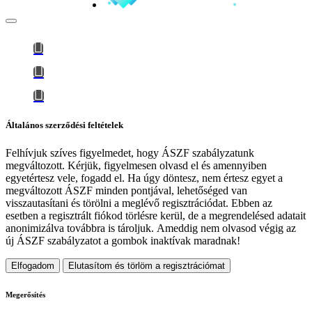
Általános szerződési feltételek
Felhívjuk szíves figyelmedet, hogy
ÁSZF szabályzatunk
megváltozott
. Kérjük, figyelmesen olvasd el és amennyiben
egyetértesz vele, fogadd el. Ha úgy döntesz, nem értesz egyet a
megváltozott ÁSZF minden pontjával, lehetőséged van
visszautasítani és törölni a meglévő regisztrációdat. Ebben az
esetben a regisztrált fiókod törlésre kerül, de a megrendelésed adatait
anonimizálva továbbra is tároljuk.
Ameddig nem olvasod végig az
új ÁSZF szabályzatot a gombok inaktívak maradnak!
Elfogadom
Elutasítom és törlöm a regisztrációmat
Megerősítés