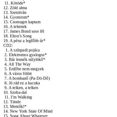
11. Kötöde*
12. Zöld alma
13. Szentiván
14. Gyomrom*
15. Csomagot kaptam
16. A tehenek
17. James Bond sose fél
18. Elton’s Song
19. A pénz a legfőbb úr*
CD2:
1. A színpadi pojáca
2. Elektromos gyalogos*
3. Bár lennék súlylökő*
4. All The Way
5. Erdőbe nem megyek
6. A város fölött
7. A bombanő (Pa-Dö-Dő)
8. Jó rád ez a hacuka
9. A telken, a telken
10. Szoba-dal
11. I’m Walking
12. Tünde
13. Mentők!*
14. New York State Of Mind
15. Song About Whatever