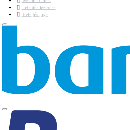
Mentett címek
Jelentés lekérése
Felejtés joga