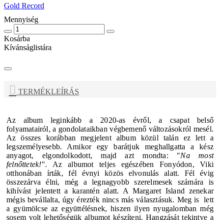
Gold Record
Mennyiség
Kosárba
Kívánságlistára
TERMÉKLEÍRÁS
Az album leginkább a 2020-as évről, a csapat belső
folyamatairól, a gondolataikban végbemenő változásokról mesél.
Az összes korábban megjelent album közül talán ez lett a
legszemélyesebb. Amikor egy barátjuk meghallgatta a kész
anyagot, elgondolkodott, majd azt mondta: "
Na most
felnőttetek!".
Az albumot teljes egészében Fonyódon, Viki
otthonában írták, fél évnyi közös elvonulás alatt. Fél évig
összezárva élni, még a legnagyobb szerelmesek számára is
kihívást jelentett a karantén alatt. A
Margaret Island
zenekar
mégis bevállalta, úgy érezték nincs más választásuk.
Meg is lett
a gyümölcse az együttélésnek, hiszen ilyen nyugalomban még
sosem volt lehetőségük albumot készíteni.
Hangzását tekintve a