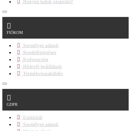
Hogyan tudok vásárolni?
FIÓKOM
Személyes adatok
Rendeléstörténet
Kedvenceim
Hírlevél beállítások
Termékvisszaküldés
GDPR
Eszköztár
Személyes adatok