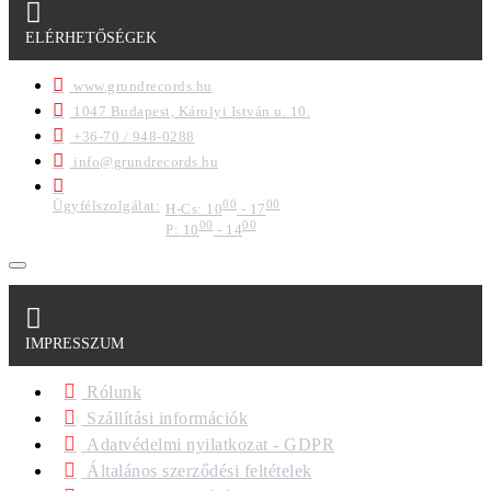
ELÉRHETŐSÉGEK
www.grundrecords.hu
1047 Budapest, Károlyi István u. 10.
+36-70 / 948-0288
info@grundrecords.hu
Ügyfélszolgálat:
00
00
H-Cs: 10
- 17
00
00
P: 10
- 14
IMPRESSZUM
Rólunk
Szállítási információk
Adatvédelmi nyilatkozat - GDPR
Általános szerződési feltételek