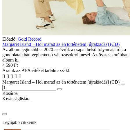
Előadó:
Gold Record
Margaret Island – Hol marad az én történetem [újrakiadás] (CD)
Az album leginkább a 2020-as évről, a csapat belső folyamatairól, a
gondolataikban végbemenő változásokról mesél. Az összes korábban 
album k..
4 590 Ft
Áraink az ÁFA értékét tartalmazzák!
Margaret Island – Hol marad az én történetem [újrakiadás] (CD)
Kosárba
Kívánságlistára
Legújabb cikkeink