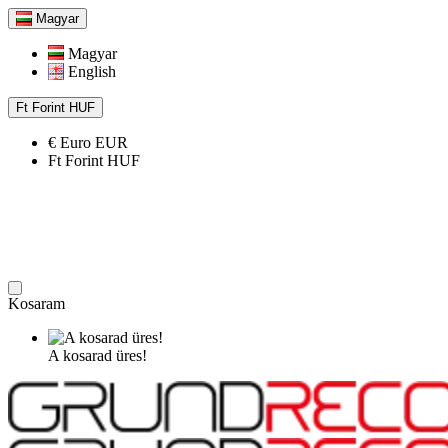
Magyar
Magyar
English
Ft
Forint
HUF
€
Euro
EUR
Ft
Forint
HUF
Kosaram
A kosarad üres!