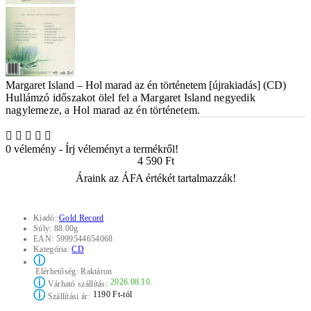
Margaret Island – Hol marad az én történetem [újrakiadás] (CD)
Hullámzó időszakot ölel fel a Margaret Island negyedik
nagylemeze, a Hol marad az én történetem.
0 vélemény
-
Írj véleményt a termékről!
4 590 Ft
Áraink az ÁFA értékét tartalmazzák!
Kiadó:
Gold Record
Súly:
88.00g
EAN:
5999544654068
Kategória:
CD
ⓘ
Elérhetőség:
Raktáron
ⓘ
2026.08.10.
Várható szállítás:
ⓘ
1190 Ft-tól
Szállítási ár: