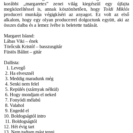
korábbi „margaretes” zenei világ kiegészül egy újfajta
megközelítéssel is, annak köszönhetően, hogy
Toldi Miklós
produceri munkája végigkíséri az anyagot.
Ez volt az első
alkalom, hogy egy olyan producerrel dolgoztunk együtt, aki az
összes dalba és a lemez ívébe is beletette tudását.
Margaret Island:
Lábas Viki – ének
Törőcsik Kristóf – basszusgitár
Füstös Bálint – gitár
Dallista:
1. Levegő
2. Ha elvesznél
3. Meddig maradunk még
4. Senki nem felel
5. Repülés (szárnyak nélkül)
6. Hogy mondjam el neked
7. Fonyódi mélabú
8. Valahol
9. Engedd el
10. Boldogságtól intro
11. Boldogságtól
12. Hét évig tart
13. Nem tudtam mást tenni