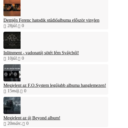
Demjén Ferenc hatodik stúdióalbuma először vinylen
28
júl.
0
Inlitnment - vadonatúj sötét fém Svájcból!
10
júl.
0
Megjelent az F.O.System legújabb albuma hanglemezen!
15
máj.
0
Megjelent az új Beyond album!
20
márc.
0