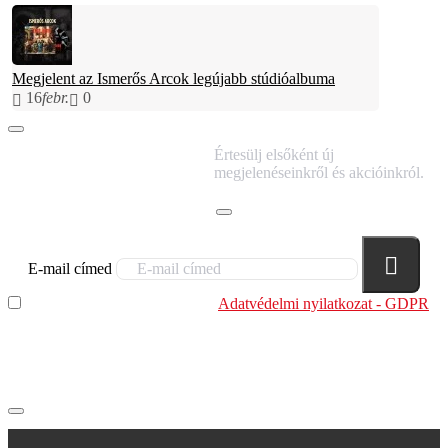
Megjelent az Ismerős Arcok legújabb stúdióalbuma
16
febr.
0
IRATKOZZ FEL
Értesülj elsőként új
HÍRLEVELÜNKRE!
megjelenéseinkről és akcióinkról.
E-mail címed
Elolvastam és megértettem az
Adatvédelmi nyilatkozat - GDPR
szabályzatban leírtakat. Tudomásul veszem, hogy a
regisztrációkor megadott adataim egy részét anonimizált
formában a cég marketing célokra felhasználja.