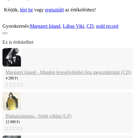
Kérjük,
lépj be
vagy
regisztrálj
az értékeléshez!
Gyorskeresés:
Margaret Island
,
Lábas Viki
,
CD
,
gold record
Ez is érdekelhet
Margaret Island - Minden levegővétellel újra megszületünk (CD)
4 290 Ft
Blahalouisiana - Sötét villám (LP)
12 990 Ft