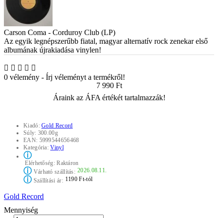
Carson Coma - Corduroy Club (LP)
Az egyik legnépszerűbb fiatal, magyar alternatív rock zenekar első
albumának újrakiadása vinylen!
0 vélemény
-
Írj véleményt a termékről!
7 990 Ft
Áraink az ÁFA értékét tartalmazzák!
Kiadó:
Gold Record
Súly:
300.00g
EAN:
5999544656468
Kategória:
Vinyl
ⓘ
Elérhetőség:
Raktáron
ⓘ
2026.08.11.
Várható szállítás:
ⓘ
1190 Ft-tól
Szállítási ár:
Gold Record
Mennyiség