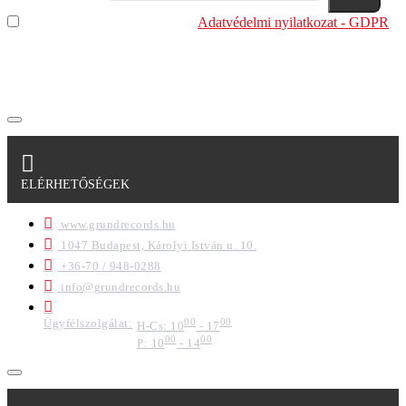
Elolvastam és megértettem az
Adatvédelmi nyilatkozat - GDPR
szabályzatban leírtakat. Tudomásul veszem, hogy a
regisztrációkor megadott adataim egy részét anonimizált
formában a cég marketing célokra felhasználja.
ELÉRHETŐSÉGEK
www.grundrecords.hu
1047 Budapest, Károlyi István u. 10.
+36-70 / 948-0288
info@grundrecords.hu
Ügyfélszolgálat:
00
00
H-Cs: 10
- 17
00
00
P: 10
- 14