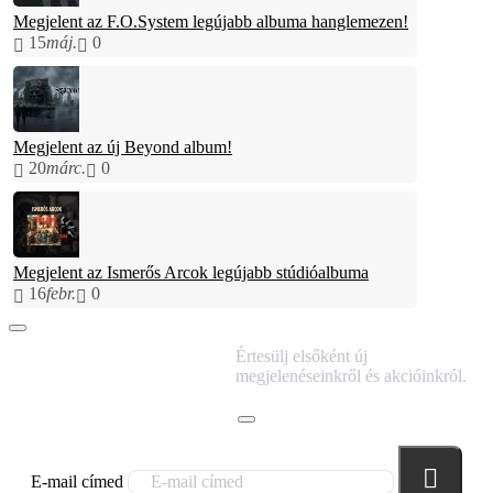
Megjelent az F.O.System legújabb albuma hanglemezen!
15
máj.
0
Megjelent az új Beyond album!
20
márc.
0
Megjelent az Ismerős Arcok legújabb stúdióalbuma
16
febr.
0
IRATKOZZ FEL
Értesülj elsőként új
HÍRLEVELÜNKRE!
megjelenéseinkről és akcióinkról.
E-mail címed