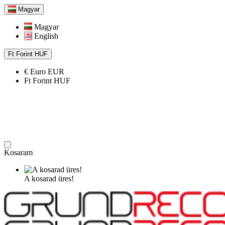
Magyar
Magyar
English
Ft
Forint
HUF
€
Euro
EUR
Ft
Forint
HUF
Kosaram
A kosarad üres!