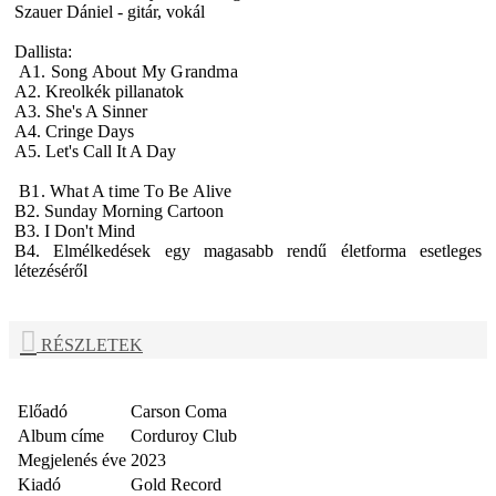
Szauer Dániel - gitár, vokál
Dallista:
A
1. Song About My Grandma
A2. Kreolkék pillanatok
A3. She's A Sinner
A4. Cringe Days
A5. Let's Call It A Day
B1
. What A time To Be Alive
B2. Sunday Morning Cartoon
B3. I Don't Mind
B4. Elmélkedések egy magasabb rendű életforma esetleges
létezéséről
RÉSZLETEK
Előadó
Carson Coma
Album címe
Corduroy Club
Megjelenés éve
2023
Kiadó
Gold Record