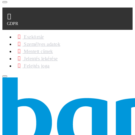
GDPR
Eszköztár
Személyes adatok
Mentett címek
Jelentés lekérése
Felejtés joga