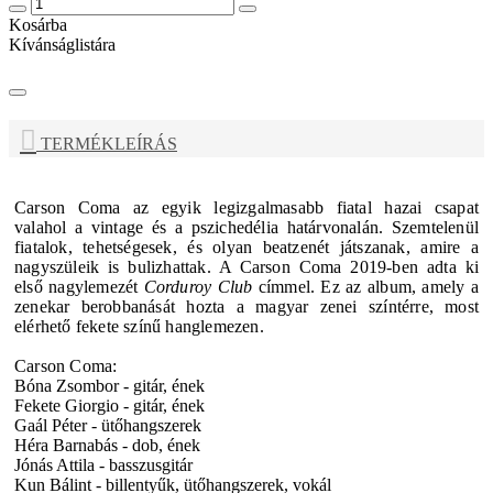
Kosárba
Kívánságlistára
TERMÉKLEÍRÁS
Carson Coma
az egyik legizgalmasabb fiatal hazai csapat
valahol a vintage és a pszichedélia határvonalán. Szemtelenül
fiatalok, tehetségesek, és olyan beatzenét játszanak, amire a
nagyszüleik is bulizhattak. A Carson Coma 2019-ben adta ki
első nagylemezét
Corduroy Club
címmel. Ez az album, amely a
zenekar berobbanását hozta a magyar zenei színtérre, most
elérhető fekete színű hanglemezen.
Carson Coma:
Bóna Zsombor - gitár, ének
Fekete Giorgio - gitár, ének
Gaál Péter - ütőhangszerek
Héra Barnabás - dob, ének
Jónás Attila - basszusgitár
Kun Bálint - billentyűk, ütőhangszerek, vokál