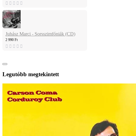
Juhász Marci - Sorsszimfóniák (CD)
2 990 Ft
Legutóbb megtekintett