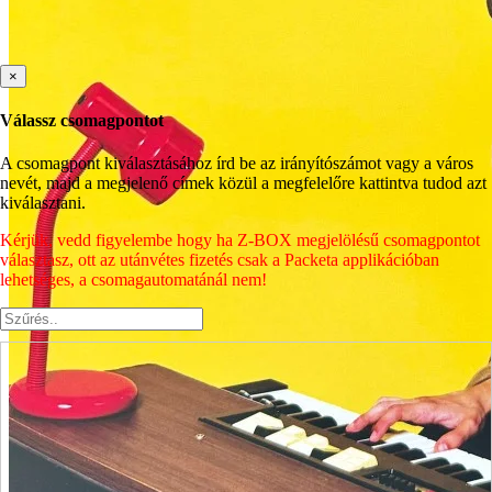
×
Válassz csomagpontot
A csomagpont kiválasztásához írd be az irányítószámot vagy a város
nevét, majd a megjelenő címek közül a megfelelőre kattintva tudod azt
kiválasztani.
Kérjük, vedd figyelembe hogy ha Z-BOX megjelölésű csomagpontot
választasz, ott az utánvétes fizetés csak a Packeta applikációban
lehetséges, a csomagautomatánál nem!