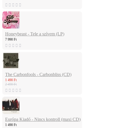
Honeybeast - Tele a szívem (LP)
7 990 Ft
The Carbonfools - Carbonbliss (CD)
1 490 Ft
2 490 Ft
Európa Kiadó - Nincs kontroll (maxi CD)
1 490 Ft