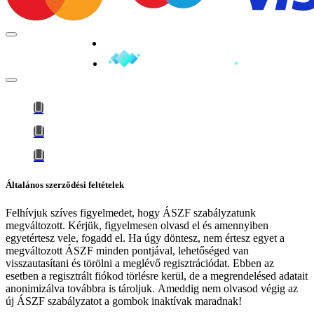
Minden jog fenntartva © 2026
Általános szerződési feltételek
Felhívjuk szíves figyelmedet, hogy
ÁSZF szabályzatunk
megváltozott
. Kérjük, figyelmesen olvasd el és amennyiben
egyetértesz vele, fogadd el. Ha úgy döntesz, nem értesz egyet a
megváltozott ÁSZF minden pontjával, lehetőséged van
visszautasítani és törölni a meglévő regisztrációdat. Ebben az
esetben a regisztrált fiókod törlésre kerül, de a megrendelésed adatait
anonimizálva továbbra is tároljuk.
Ameddig nem olvasod végig az
új ÁSZF szabályzatot a gombok inaktívak maradnak!