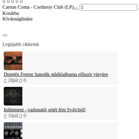
Carson Coma - Corduroy Club (LP)
Kosárba
Kívánságlistára
Legújabb cikkeink
Demjén Ferenc hatodik stúdióalbuma először vinylen
28
júl.
0
Inlitnment - vadonatúj sötét fém Svájcból!
10
júl.
0