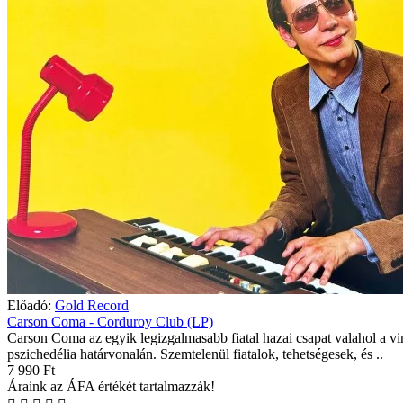
Előadó:
Gold Record
Carson Coma - Corduroy Club (LP)
Carson Coma az egyik legizgalmasabb fiatal hazai csapat valahol a vi
pszichedélia határvonalán. Szemtelenül fiatalok, tehetségesek, és ..
7 990 Ft
Áraink az ÁFA értékét tartalmazzák!