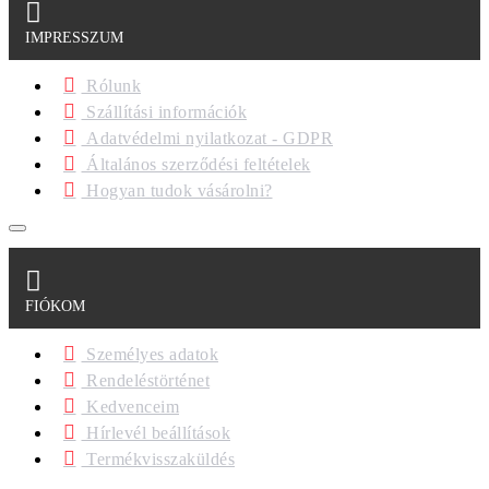
IMPRESSZUM
Rólunk
Szállítási információk
Adatvédelmi nyilatkozat - GDPR
Általános szerződési feltételek
Hogyan tudok vásárolni?
FIÓKOM
Személyes adatok
Rendeléstörténet
Kedvenceim
Hírlevél beállítások
Termékvisszaküldés