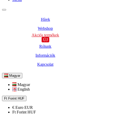
Hírek
Webshop
Akciós termékek
ÚJ
Rólunk
Információk
Kapcsolat
Magyar
Magyar
English
Ft
Forint
HUF
€
Euro
EUR
Ft
Forint
HUF