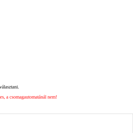
álasztani.
éges, a csomagautomatánál nem!