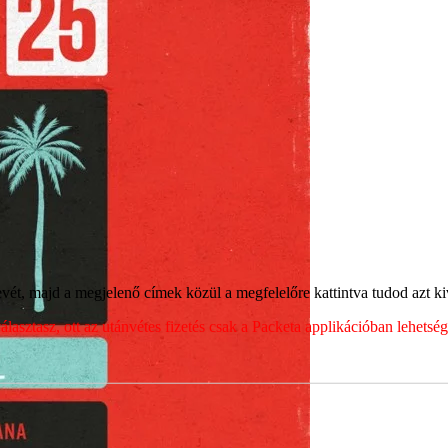
ét, majd a megjelenő címek közül a megfelelőre kattintva tudod azt kiv
sztasz, ott az utánvétes fizetés csak a Packeta applikációban lehets