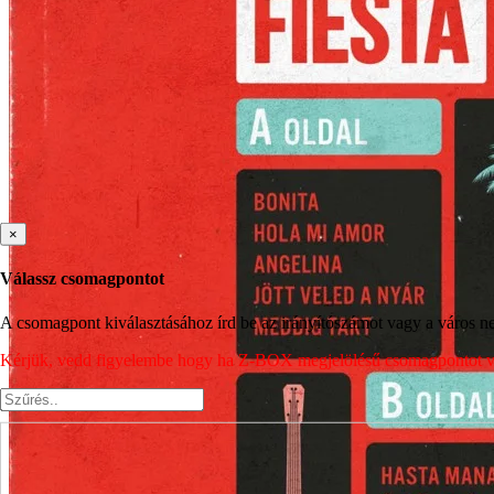
×
Válassz csomagpontot
A csomagpont kiválasztásához írd be az irányítószámot vagy a város nev
Kérjük, vedd figyelembe hogy ha Z-BOX megjelölésű csomagpontot vála