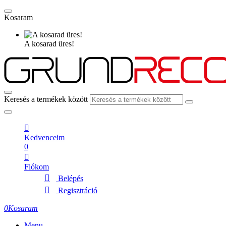
Kosaram
A kosarad üres!
Keresés a termékek között
Kedvenceim
0
Fiókom
Belépés
Regisztráció
0
Kosaram
Menu