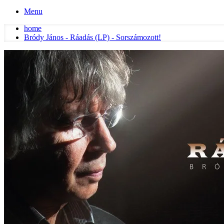
Menu
home
Bródy János - Ráadás (LP) - Sorszámozott!