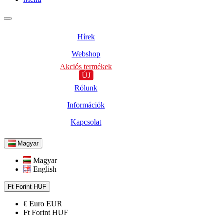
Hírek
Webshop
Akciós termékek
ÚJ
Rólunk
Információk
Kapcsolat
Magyar
Magyar
English
Ft
Forint
HUF
€
Euro
EUR
Ft
Forint
HUF