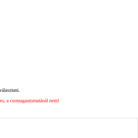
álasztani.
éges, a csomagautomatánál nem!