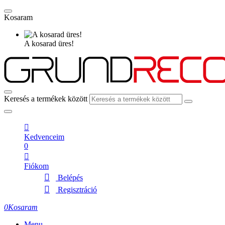
Kosaram
A kosarad üres!
Keresés a termékek között
Kedvenceim
0
Fiókom
Belépés
Regisztráció
0
Kosaram
Menu