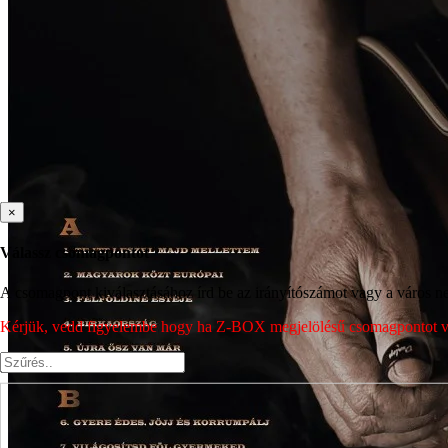
×
Válassz csomagpontot
A csomagpont kiválasztásához írd be az irányítószámot vagy a város nev
Kérjük, vedd figyelembe hogy ha Z-BOX megjelölésű csomagpontot vála