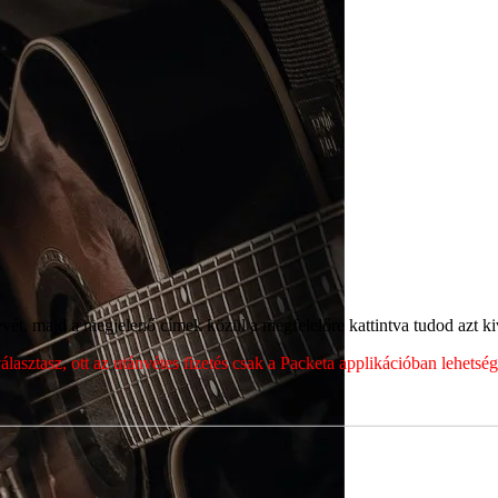
ét, majd a megjelenő címek közül a megfelelőre kattintva tudod azt kiv
sztasz, ott az utánvétes fizetés csak a Packeta applikációban lehets