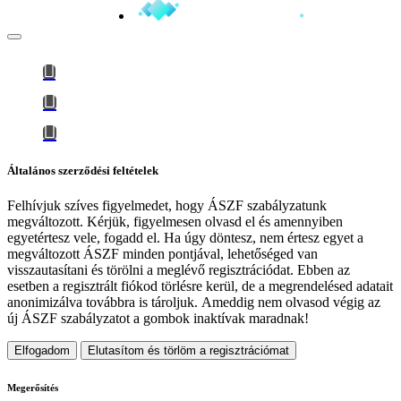
Általános szerződési feltételek
Felhívjuk szíves figyelmedet, hogy
ÁSZF szabályzatunk
megváltozott
. Kérjük, figyelmesen olvasd el és amennyiben
egyetértesz vele, fogadd el. Ha úgy döntesz, nem értesz egyet a
megváltozott ÁSZF minden pontjával, lehetőséged van
visszautasítani és törölni a meglévő regisztrációdat. Ebben az
esetben a regisztrált fiókod törlésre kerül, de a megrendelésed adatait
anonimizálva továbbra is tároljuk.
Ameddig nem olvasod végig az
új ÁSZF szabályzatot a gombok inaktívak maradnak!
Elfogadom
Elutasítom és törlöm a regisztrációmat
Megerősítés