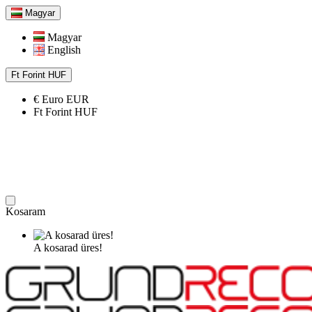
Magyar
Magyar
English
Ft
Forint
HUF
€
Euro
EUR
Ft
Forint
HUF
Kosaram
A kosarad üres!