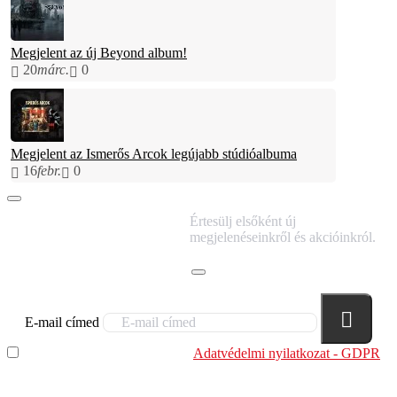
Megjelent az új Beyond album!
20
márc.
0
Megjelent az Ismerős Arcok legújabb stúdióalbuma
16
febr.
0
IRATKOZZ FEL
Értesülj elsőként új
HÍRLEVELÜNKRE!
megjelenéseinkről és akcióinkról.
E-mail címed
Elolvastam és megértettem az
Adatvédelmi nyilatkozat - GDPR
szabályzatban leírtakat. Tudomásul veszem, hogy a
regisztrációkor megadott adataim egy részét anonimizált