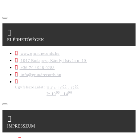
formában a cég marketing célokra felhasználja.
ELÉRHETŐSÉGEK
www.grundrecords.hu
1047 Budapest, Károlyi István u. 10.
+36-70 / 948-0288
info@grundrecords.hu
Ügyfélszolgálat:
00
00
H-Cs: 10
- 17
00
00
P: 10
- 14
IMPRESSZUM