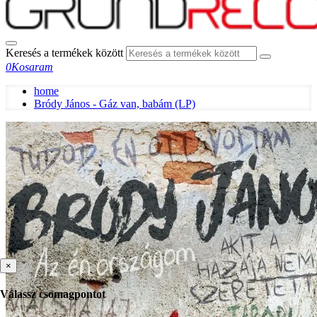
Keresés a termékek között
0
Kosaram
home
Bródy János - Gáz van, babám (LP)
×
Válassz csomagpontot