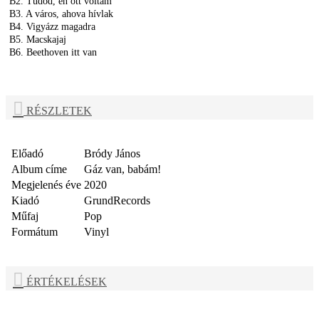
B2. Tudod, én ott voltam
B3. A város, ahova hívlak
B4. Vigyázz magadra
B5. Macskajaj
B6. Beethoven itt van
RÉSZLETEK
Előadó
Bródy János
Album címe
Gáz van, babám!
Megjelenés éve
2020
Kiadó
GrundRecords
Műfaj
Pop
Formátum
Vinyl
ÉRTÉKELÉSEK