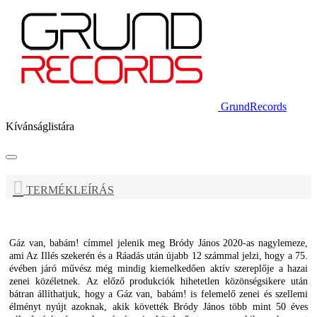
GrundRecords
Kívánságlistára
TERMÉKLEÍRÁS
Gáz van, babám!
címmel jelenik meg Bródy János 2020-as nagylemeze,
ami Az Illés szekerén és a Ráadás után újabb 12 számmal jelzi, hogy a 75.
évében járó művész még mindig kiemelkedően aktív szereplője a hazai
zenei közéletnek.
Az előző produkciók hihetetlen közönségsikere után
bátran állíthatjuk, hogy a Gáz van, babám! is felemelő zenei és szellemi
élményt nyújt azoknak, akik követték Bródy János több mint 50 éves