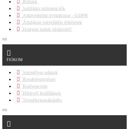
Rólunk
Szállítási információk
Adatvédelmi nyilatkozat - GDPR
Általános szerződési feltételek
Hogyan tudok vásárolni?
FIÓKOM
Személyes adatok
Rendeléstörténet
Kedvenceim
Hírlevél beállítások
Termékvisszaküldés