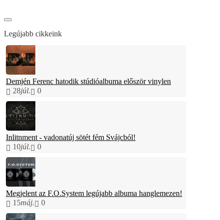
Legújabb cikkeink
Demjén Ferenc hatodik stúdióalbuma először vinylen
28
júl.
0
Inlitnment - vadonatúj sötét fém Svájcból!
10
júl.
0
Megjelent az F.O.System legújabb albuma hanglemezen!
15
máj.
0