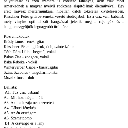
pályafutását és azok számára is kötelező tananyag, akik csak most
ismerkednek a magyar nyelvű rockzene alapítójának életművével.
Egy
érett művész mestermunkája, hibátlan dalok tökéletes kivitelezésben,
Kirschner Péter gitáros-zenekarvezető stúdiójából. Ez a Gáz van, babám!,
mely vinylre optimalizált hangzással jelenik meg a rajongók és a
hanglemezgyűjtők legnagyobb örömére.
Közreműködtek:
Bródy János - ének, gitár
Kirschner Péter - gitárok, dob, szintetizátor
Tóth Dóra Lilla - hegedű, vokál
Bakos Zita - zongora, vokál
Baka Rebeka - vokál
Winterverber Csaba - basszusgitár
Szász Szabolcs - tangóharmonika
Mozsik Imre - dob
Dallista:
A1. Tűz van, babám!
A2. Mit hoz még a múlt
A3. Akit a hazája nem szeretett
A4. Tábori fénykép
A5. Az én országom
A6. Szemétdomb
B1. A csavargó és a lány