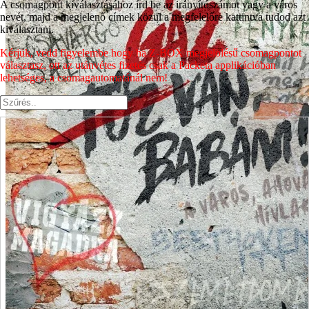
A csomagpont kiválasztásához írd be az irányítószámot vagy a város
nevét, majd a megjelenő címek közül a megfelelőre kattintva tudod azt
kiválasztani.
Kérjük, vedd figyelembe hogy ha Z-BOX megjelölésű csomagpontot
választasz, ott az utánvétes fizetés csak a Packeta applikációban
lehetséges, a csomagautomatánál nem!