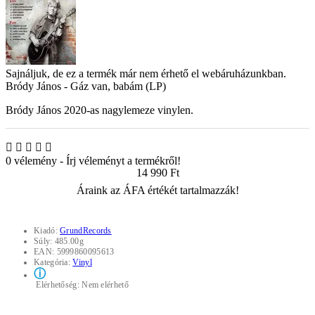
Sajnáljuk, de ez a termék már nem érhető el webáruházunkban.
Bródy János - Gáz van, babám (LP)
Bródy János 2020-as nagylemeze vinylen.
0 vélemény
-
Írj véleményt a termékről!
14 990 Ft
Áraink az ÁFA értékét tartalmazzák!
Kiadó:
GrundRecords
Súly:
485.00g
EAN:
5999860095613
Kategória:
Vinyl
ⓘ
Elérhetőség:
Nem elérhető