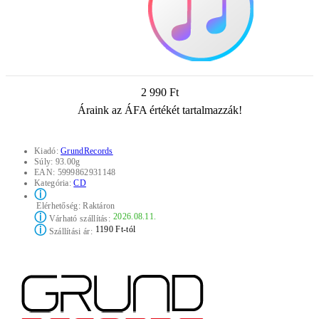
2 990 Ft
Áraink az ÁFA értékét tartalmazzák!
Kiadó:
GrundRecords
Súly:
93.00g
EAN:
5999862931148
Kategória:
CD
ⓘ
Elérhetőség:
Raktáron
ⓘ
2026.08.11.
Várható szállítás:
ⓘ
1190 Ft-tól
Szállítási ár: