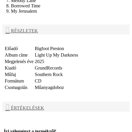
7. Melody Lane
8. Borrowed Time
9. My Jerusalem
RÉSZLETEK
Előadó
Bigfoot Preston
Album címe
Light Up My Darkness
Megjelenés éve
2025
Kiadó
GrundRecords
Műfaj
Southern Rock
Formátum
CD
Csomagolás
Műanyagdoboz
ÉRTÉKELÉSEK
Írj véleményt a termékről!