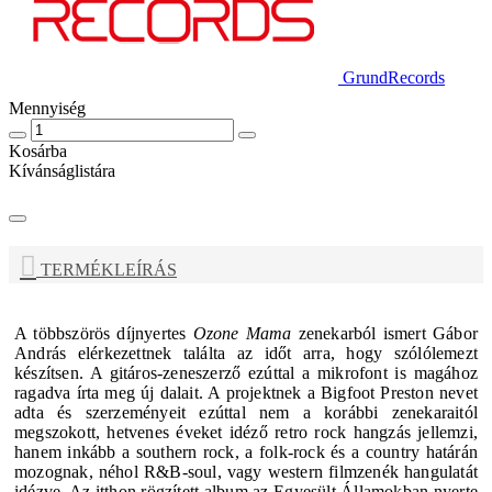
GrundRecords
Mennyiség
Kosárba
Kívánságlistára
TERMÉKLEÍRÁS
A többszörös díjnyertes
Ozone Mama
zenekarból ismert
Gábor
András
elérkezettnek találta az időt arra, hogy szólólemezt
készítsen. A gitáros-zeneszerző ezúttal a mikrofont is magához
ragadva írta meg új dalait. A projektnek a
Bigfoot Preston
nevet
adta és szerzeményeit ezúttal nem a korábbi zenekaraitól
megszokott, hetvenes éveket idéző retro rock hangzás jellemzi,
hanem inkább a southern rock, a folk-rock és a country határán
mozognak, néhol R&B-soul, vagy western filmzenék hangulatát
idézve. Az itthon rögzített album az Egyesült Államokban nyerte