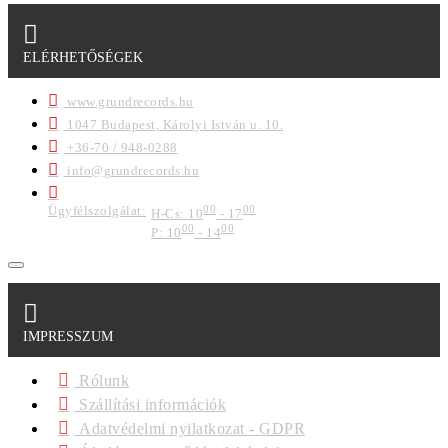
ELÉRHETŐSÉGEK
www.grundrecords.hu
1047 Budapest, Károlyi István u. 10.
+36-70 / 948-0288
info@grundrecords.hu
Ügyfélszolgálat:
00
00
H-Cs: 10
- 17
00
00
P: 10
- 14
IMPRESSZUM
Rólunk
Szállítási információk
Adatvédelmi nyilatkozat - GDPR