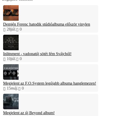
Demjén Ferenc hatodik stúdióalbuma először vinylen
28
júl.
0
Inlitnment - vadonatúj sötét fém Svájcból!
10
júl.
0
Megjelent az F.O.System legújabb albuma hanglemezen!
15
máj.
0
Megjelent az új Beyond album!