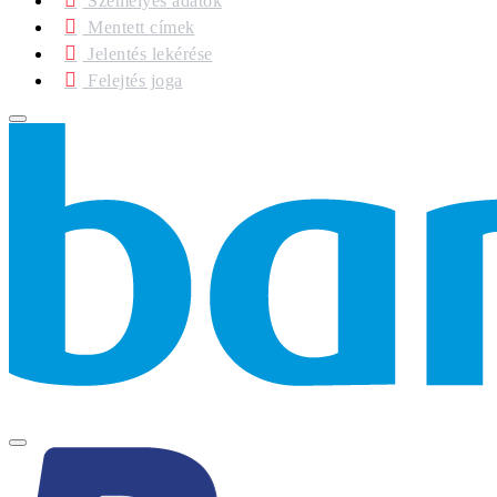
Személyes adatok
Mentett címek
Jelentés lekérése
Felejtés joga