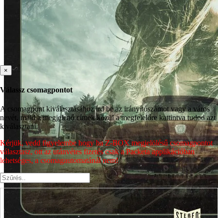
×
Válassz csomagpontot
A csomagpont kiválasztásához írd be az irányítószámot vagy a város
nevét, majd a megjelenő címek közül a megfelelőre kattintva tudod azt
kiválasztani.
Kérjük, vedd figyelembe hogy ha Z-BOX megjelölésű csomagpontot
választasz, ott az utánvétes fizetés csak a Packeta applikációban
lehetséges, a csomagautomatánál nem!