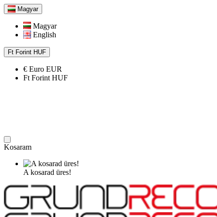
Magyar
Magyar
English
Ft
Forint
HUF
€
Euro
EUR
Ft
Forint
HUF
Kosaram
A kosarad üres!