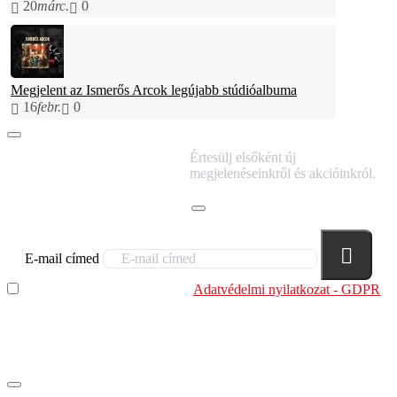
20
márc.
0
Megjelent az Ismerős Arcok legújabb stúdióalbuma
16
febr.
0
IRATKOZZ FEL
Értesülj elsőként új
HÍRLEVELÜNKRE!
megjelenéseinkről és akcióinkról.
E-mail címed
Elolvastam és megértettem az
Adatvédelmi nyilatkozat - GDPR
szabályzatban leírtakat. Tudomásul veszem, hogy a
regisztrációkor megadott adataim egy részét anonimizált
formában a cég marketing célokra felhasználja.