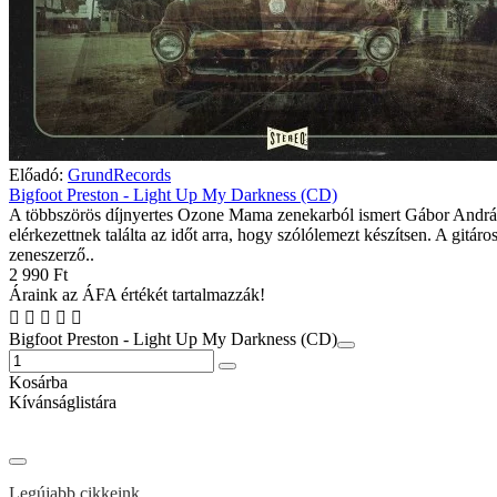
Előadó:
GrundRecords
Bigfoot Preston - Light Up My Darkness (CD)
A többszörös díjnyertes Ozone Mama zenekarból ismert Gábor Andrá
elérkezettnek találta az időt arra, hogy szólólemezt készítsen. A gitáros
zeneszerző..
2 990 Ft
Áraink az ÁFA értékét tartalmazzák!
Bigfoot Preston - Light Up My Darkness (CD)
Kosárba
Kívánságlistára
Legújabb cikkeink