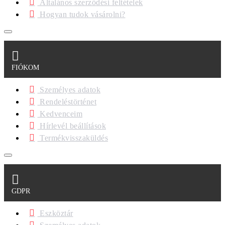
Általános szerződési feltételek
Hogyan tudok vásárolni?
FIÓKOM
Személyes adatok
Rendeléstörténet
Kedvenceim
Hírlevél beállítások
Termékvisszaküldés
GDPR
Eszköztár