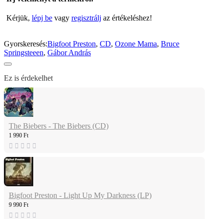
Kérjük,
lépj be
vagy
regisztrálj
az értékeléshez!
Gyorskeresés:
Bigfoot Preston
,
CD
,
Ozone Mama
,
Bruce
Springsteeen
,
Gábor András
Ez is érdekelhet
The Biebers - The Biebers (CD)
1 990 Ft
Bigfoot Preston - Light Up My Darkness (LP)
9 990 Ft