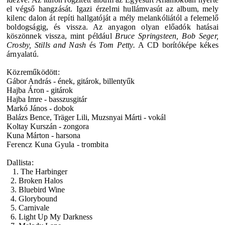
el végső hangzását. Igazi érzelmi hullámvasút az album, mely
kilenc dalon át repíti hallgatóját a mély melankóliától a felemelő
boldogságig, és vissza. Az anyagon olyan előadók hatásai
köszönnek vissza, mint például
Bruce Springsteen, Bob Seger,
Crosby, Stills and Nash
és
Tom Petty.
A CD borítóképe kékes
árnyalatú.
Közreműködött:
Gábor András
- ének, gitárok, billentyűk
Hajba Áron - gitárok
Hajba Imre - basszusgitár
Markó János - dobok
Balázs Bence, Träger Lili, Muzsnyai Márti - vokál
Koltay Kurszán - zongora
Kuna Márton - harsona
Ferencz Kuna Gyula - trombita
Dallista:
1. The Harbinger
2. Broken Halos
3. Bluebird Wine
4. Glorybound
5. Carnivale
6. Light Up My Darkness