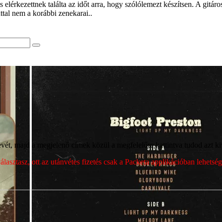
érkezettnek találta az időt arra, hogy szólólemezt készítsen. A gitáro
ttal nem a korábbi zenekarai..
ét, majd a megjelenő címek közül a megfelelőre kattintva tudod azt kiv
sztasz, ott az utánvétes fizetés csak a Packeta applikációban lehets