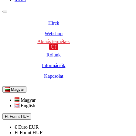
Hírek
Webshop
Akciós termékek
ÚJ
Rólunk
Információk
Kapcsolat
Magyar
Magyar
English
Ft
Forint
HUF
€
Euro
EUR
Ft
Forint
HUF