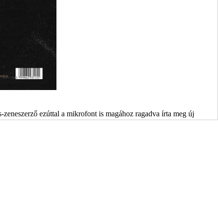
s-zeneszerző ezúttal a mikrofont is magához ragadva írta meg új