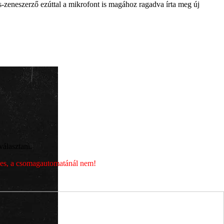
s-zeneszerző ezúttal a mikrofont is magához ragadva írta meg új
álasztani.
éges, a csomagautomatánál nem!