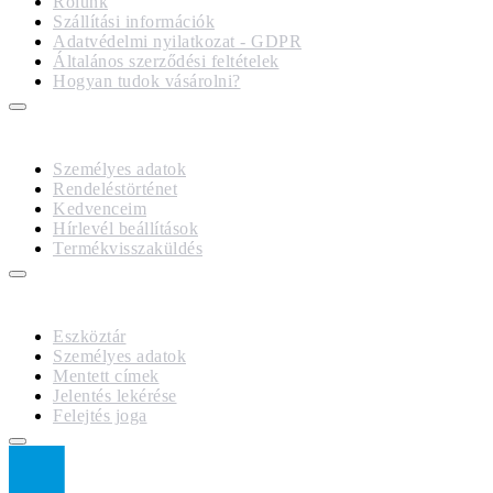
Rólunk
Szállítási információk
Adatvédelmi nyilatkozat - GDPR
Általános szerződési feltételek
Hogyan tudok vásárolni?
FIÓKOM
Személyes adatok
Rendeléstörténet
Kedvenceim
Hírlevél beállítások
Termékvisszaküldés
GDPR
Eszköztár
Személyes adatok
Mentett címek
Jelentés lekérése
Felejtés joga