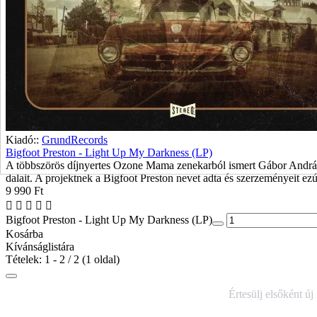
Kiadó::
GrundRecords
Bigfoot Preston - Light Up My Darkness (LP)
A többszörös díjnyertes Ozone Mama zenekarból ismert Gábor András el
dalait. A projektnek a Bigfoot Preston nevet adta és szerzeményeit ezú
9 990 Ft
Bigfoot Preston - Light Up My Darkness (LP)
Kosárba
Kívánságlistára
Tételek: 1 - 2 / 2 (1 oldal)
IRATKOZZ FEL HÍRLEVELÜNKRE!
Értesülj elsőként új