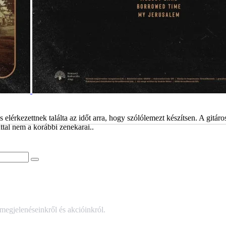
érkezettnek találta az időt arra, hogy szólólemezt készítsen. A gitáro
ttal nem a korábbi zenekarai..
 megjelenéseinkről és akcióinkról.