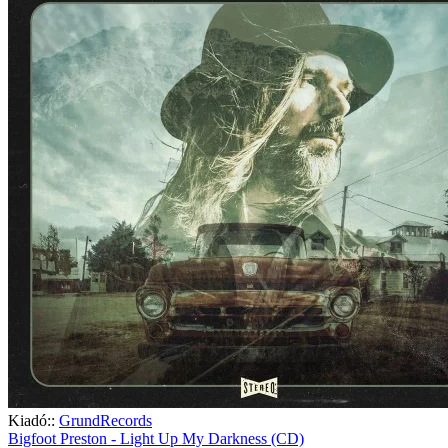
Kiadó::
GrundRecords
Bigfoot Preston - Light Up My Darkness (CD)