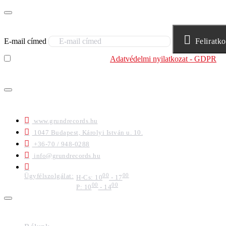
E-mail címed
Feliratk
Elolvastam és megértettem az
Adatvédelmi nyilatkozat - GDPR
sz
felhasználja.
ELÉRHETŐSÉGEK
www.grundrecords.hu
1047 Budapest, Károlyi István u. 10.
+36-70 / 948-0288
info@grundrecords.hu
Ügyfélszolgálat:
00
00
H-Cs: 10
- 17
00
00
P: 10
- 14
IMPRESSZUM