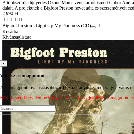
A többszörös díjnyertes Ozone Mama zenekarból ismert Gábor András el
dalait. A projektnek a Bigfoot Preston nevet adta és szerzeményeit ezú
2 990 Ft
Bigfoot Preston - Light Up My Darkness (CD)
Kosárba
Kívánságlistára
×
Válassz csomagpontot
A csomagpont kiválasztásához írd be az irányítószámot vagy a város nev
Kérjük, vedd figyelembe hogy ha Z-BOX megjelölésű csomagpontot vála