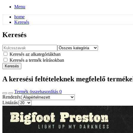
Menu
home
Keresés
Keresés
Keresés az alkategóriákban
Keresés a termék leírásokban
Keresés
A keresési feltételeknek megfelelő termék
Termék összehasonlítás
0
Rendezés:
Listázás: