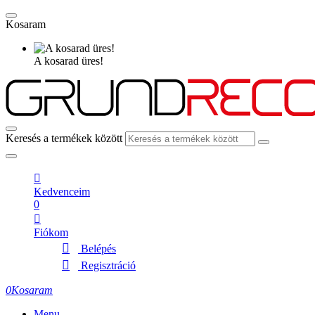
Kosaram
A kosarad üres!
Keresés a termékek között
Kedvenceim
0
Fiókom
Belépés
Regisztráció
0
Kosaram
Menu