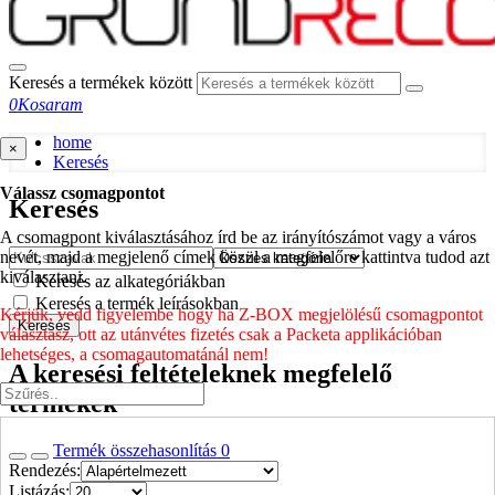
Keresés a termékek között
0
Kosaram
home
×
Keresés
Válassz csomagpontot
Keresés
A csomagpont kiválasztásához írd be az irányítószámot vagy a város
nevét, majd a megjelenő címek közül a megfelelőre kattintva tudod azt
kiválasztani.
Keresés az alkategóriákban
Keresés a termék leírásokban
Kérjük, vedd figyelembe hogy ha Z-BOX megjelölésű csomagpontot
Keresés
választasz, ott az utánvétes fizetés csak a Packeta applikációban
lehetséges, a csomagautomatánál nem!
A keresési feltételeknek megfelelő
termékek
Termék összehasonlítás
0
Rendezés:
Listázás: