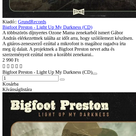
Kiadó::
GrundRecords
Bigfoot Preston - Light Up My Darkness (CD)
A többszörös díjnyertes Ozone Mama zenekarból ismert Gábor
András elérkezettnek találta az időt arra, hogy szólólemezt készítsen.
A gitáros-zeneszerző ezúttal a mikrofont is magához ragadva írta
meg új dalait. A projektnek a Bigfoot Preston nevet adta és
szerzeményeit ezúttal nem a korábbi zenekarai..
2 990 Ft
Bigfoot Preston - Light Up My Darkness (CD)
Kosárba
Kívánságlistára