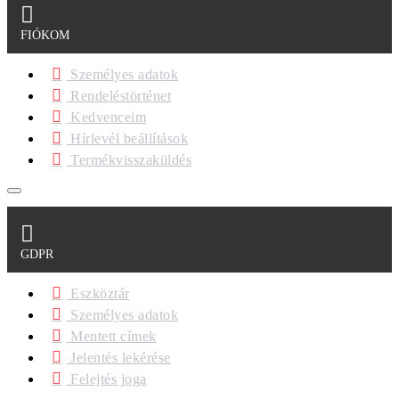
FIÓKOM
Személyes adatok
Rendeléstörténet
Kedvenceim
Hírlevél beállítások
Termékvisszaküldés
GDPR
Eszköztár
Személyes adatok
Mentett címek
Jelentés lekérése
Felejtés joga