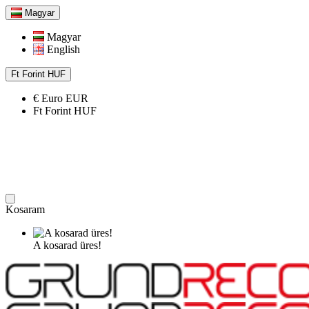
Magyar
Magyar
English
Ft
Forint
HUF
€
Euro
EUR
Ft
Forint
HUF
Kosaram
A kosarad üres!