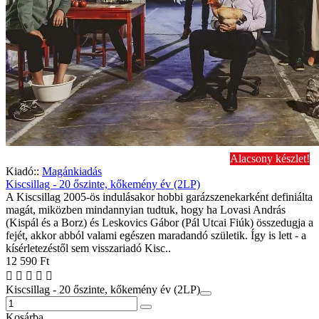
Alacsony készlet!
Kiadó::
Magánkiadás
Kiscsillag - 20 őszinte, kőkemény év (2LP)
A Kiscsillag 2005-ös indulásakor hobbi garázszenekarként definiálta
magát, miközben mindannyian tudtuk, hogy ha Lovasi András
(Kispál és a Borz) és Leskovics Gábor (Pál Utcai Fiúk) összedugja a
fejét, akkor abból valami egészen maradandó születik. Így is lett - a
kísérletezéstől sem visszariadó Kisc..
12 590 Ft
Kiscsillag - 20 őszinte, kőkemény év (2LP)
Kosárba