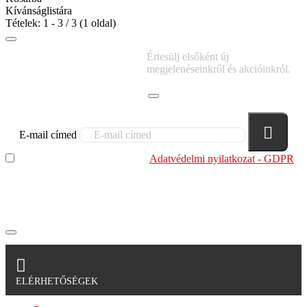
Kívánságlistára
Tételek: 1 - 3 / 3 (1 oldal)
IRATKOZZ FEL
Értesülj elsőként új
HÍRLEVELÜNKRE!
megjelenéseinkről és akcióinkról.
E-mail címed
Elolvastam és megértettem az
Adatvédelmi nyilatkozat - GDPR
szabályzatban leírtakat. Tudomásul veszem, hogy a
regisztrációkor megadott adataim egy részét anonimizált
formában a cég marketing célokra felhasználja.
ELÉRHETŐSÉGEK