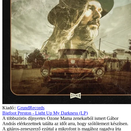
Kiadó::
GrundRecords
Bigfoot Preston - Light Up My Darkness (LP)
A többszörös díjnyertes Ozone Mama zenekarból ismert Gábor
András elérkezettnek találta az időt arra, hogy szólólemezt készítsen.
A gitáros-zeneszerző ezúttal a mikrofont is magához ragadva írta