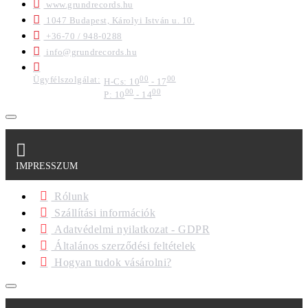
www.grundrecords.hu
1047 Budapest, Károlyi István u. 10.
+36-70 / 948-0288
info@grundrecords.hu
Ügyfélszolgálat:
00
00
H-Cs: 10
- 17
00
00
P: 10
- 14
IMPRESSZUM
Rólunk
Szállítási információk
Adatvédelmi nyilatkozat - GDPR
Általános szerződési feltételek
Hogyan tudok vásárolni?