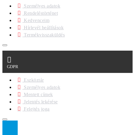
Személyes adatok
Rendeléstörténet
Kedvenceim
Hírlevél beállítások
Termékvisszaküldés
GDPR
Eszköztár
Személyes adatok
Mentett címek
Jelentés lekérése
Felejtés joga