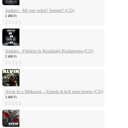
Junkies - Mi van veled? Semmi? (CD)
2 490 Ft
Junkies - Félelem és Reszketés Budapesten (CD)
2 490 Ft
Alvin és a Mókusok - Akinek itt kell most lennie (CD)
3 490 Ft