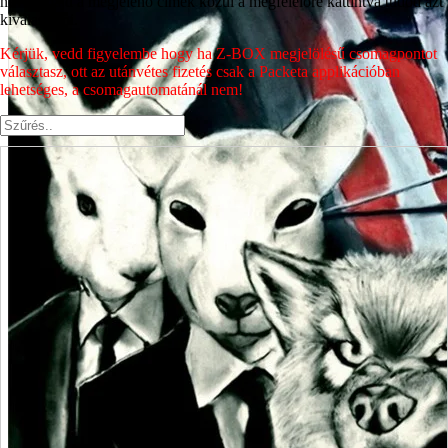
nevét, majd a megjelenő címek közül a megfelelőre kattintva tudod azt
kiválasztani.
Kérjük, vedd figyelembe hogy ha Z-BOX megjelölésű csomagpontot
választasz, ott az utánvétes fizetés csak a Packeta applikációban
lehetséges, a csomagautomatánál nem!