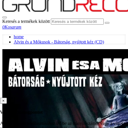
Keresés a termékek között
0
Kosaram
home
Alvin és a Mókusok - Bátorság, nyújtott kéz (CD)
×
Válassz csomagpontot
A csomagpont kiválasztásához írd be az irányítószámot vagy a város