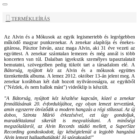
TERMÉKLEÍRÁS
Az
Alvin és a Mókusok
az egyik legismertebb és legrégebben
működő magyar punkzenekar. A zenekar alapítója és énekes-
gitárosa, Pásztor István, azaz maga Alvin, aki 31 éve vezeti az
együttest. A zenekar számtalan lemezen és még annál is több
koncerten van túl. Dalaiban igyekszik személyes tapasztalatait
bemutatni, szövegeiben pedig tükröt tart a társadalom elé.
A
Bátorság, nyújtott kéz
az Alvin és a mókusok együttes
tizenkettedik albuma.
A lemez 2012. október 13-án jelent meg. A
zenekar korábban két dalt hozott nyilvánosságra, az egyikből
("Nézlek, és nem hallok mást") videóklip is készült.
"A Bátorság, nyújtott kéz készítése kapcsán, közel a zenekar
fennállásának 20. évfordulójához, egy olyan lemezt terveztünk,
amin egyszerre ötvöződik a modern hangzás a régi stílussal. Az új
dobos, Szirota Márió érkezésével, ezt úgy gondoljuk,
maradéktalanul sikerült is megvalósítani. A minőségi
megszólalásról, az Alvin Records stúdió mellett, a SuperSize
Recording gondoskodott, így kétségtelenül a legjobb hangzású
Alvin lemezt hallgathatjátok! Jó szórakozást!"