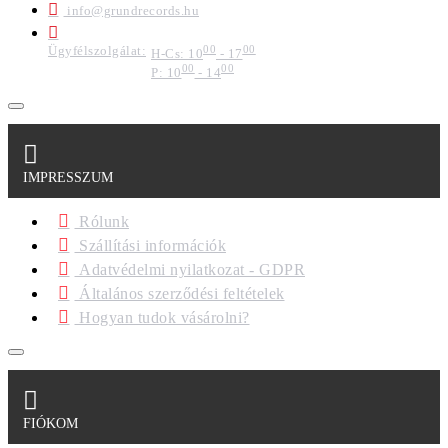
info@grundrecords.hu
Ügyfélszolgálat:
00
00
H-Cs: 10
- 17
00
00
P: 10
- 14
IMPRESSZUM
Rólunk
Szállítási információk
Adatvédelmi nyilatkozat - GDPR
Általános szerződési feltételek
Hogyan tudok vásárolni?
FIÓKOM