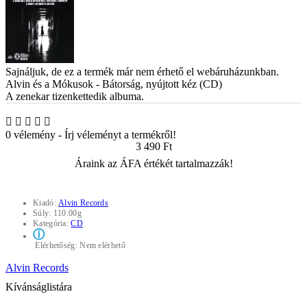
Sajnáljuk, de ez a termék már nem érhető el webáruházunkban.
Alvin és a Mókusok - Bátorság, nyújtott kéz (CD)
A zenekar tizenkettedik albuma.
0 vélemény
-
Írj véleményt a termékről!
3 490 Ft
Áraink az ÁFA értékét tartalmazzák!
Kiadó:
Alvin Records
Súly:
110.00g
Kategória:
CD
ⓘ
Elérhetőség:
Nem elérhető
Alvin Records
Kívánságlistára