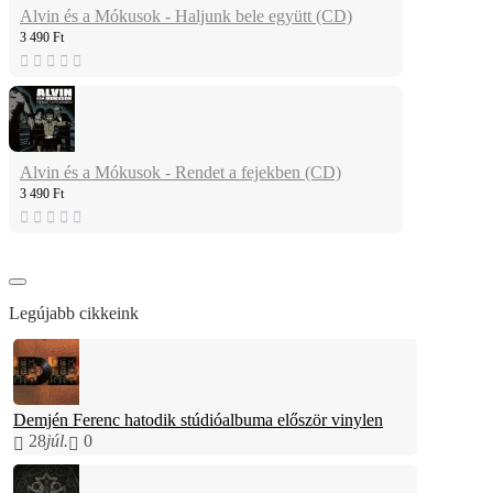
Alvin és a Mókusok - Haljunk bele együtt (CD)
3 490 Ft
Alvin és a Mókusok - Rendet a fejekben (CD)
3 490 Ft
Legújabb cikkeink
Demjén Ferenc hatodik stúdióalbuma először vinylen
28
júl.
0