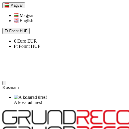
Magyar
Magyar
English
Ft
Forint
HUF
€
Euro
EUR
Ft
Forint
HUF
Kosaram
A kosarad üres!