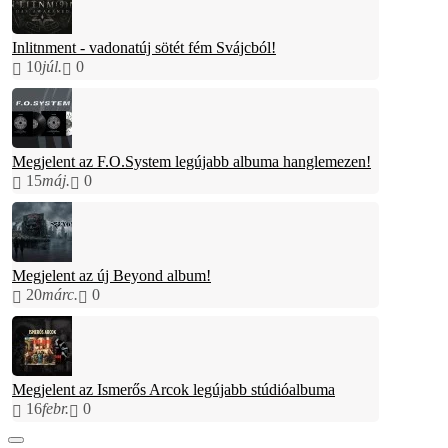
Inlitnment - vadonatúj sötét fém Svájcból!
10
júl.
0
Megjelent az F.O.System legújabb albuma hanglemezen!
15
máj.
0
Megjelent az új Beyond album!
20
márc.
0
Megjelent az Ismerős Arcok legújabb stúdióalbuma
16
febr.
0