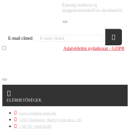
IRATKOZZ FEL
Értesülj elsőként új
HÍRLEVELÜNKRE!
megjelenéseinkről és akcióinkról.
E-mail címed
Elolvastam és megértettem az
Adatvédelmi nyilatkozat - GDPR
szabályzatban leírtakat. Tudomásul veszem, hogy a
regisztrációkor megadott adataim egy részét anonimizált
formában a cég marketing célokra felhasználja.
ELÉRHETŐSÉGEK
www.grundrecords.hu
1047 Budapest, Károlyi István u. 10.
+36-70 / 948-0288