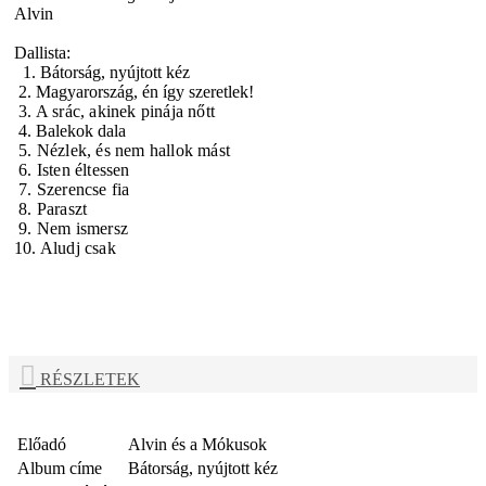
Alvin
Dallista:
1. Bátorság, nyújtott kéz
2. Magyarország, én így szeretlek!
3. A srác, akinek pinája nőtt
4. Balekok dala
5. Nézlek, és nem hallok mást
6. Isten éltessen
7. Szerencse fia
8. Paraszt
9. Nem ismersz
10. Aludj csak
RÉSZLETEK
Előadó
Alvin és a Mókusok
Album címe
Bátorság, nyújtott kéz