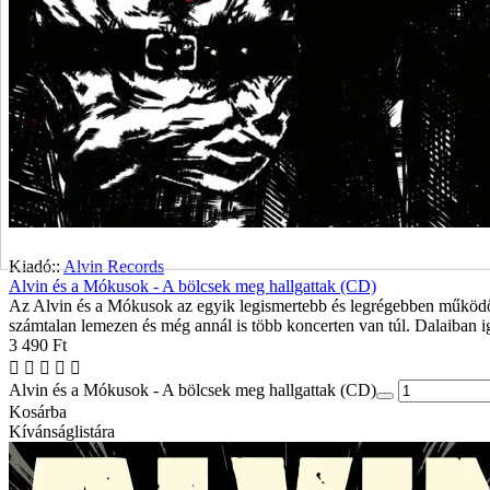
Kiadó::
Alvin Records
Alvin és a Mókusok - A bölcsek meg hallgattak (CD)
Az Alvin és a Mókusok az egyik legismertebb és legrégebben működő m
számtalan lemezen és még annál is több koncerten van túl. Dalaiban ig
3 490 Ft
Alvin és a Mókusok - A bölcsek meg hallgattak (CD)
Kosárba
Kívánságlistára