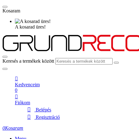
Kosaram
A kosarad üres!
Keresés a termékek között
Kedvenceim
0
Fiókom
Belépés
Regisztráció
0
Kosaram
Menu