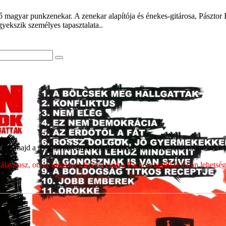
agyar punkzenekar. A zenekar alapítója és énekes-gitárosa, Pásztor Is
yekszik személyes tapasztalata..
ét, majd a megjelenő címek közül a megfelelőre kattintva tudod azt kiv
sztasz, ott az utánvétes fizetés csak a Packeta applikációban lehets