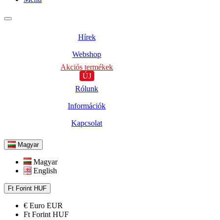
Hírek
Webshop
Akciós termékek
ÚJ
Rólunk
Információk
Kapcsolat
Magyar
Magyar
English
Ft
Forint
HUF
€
Euro
EUR
Ft
Forint
HUF