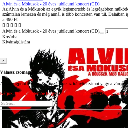
Alvin és a Mókusok - 20 éves jubileumi koncert (CD)
Az Alvin és a Mókusok az egyik legismertebb és legrégebben működő m
számtalan lemezen és még annál is több koncerten van túl. Dalaiban ig
3 490 Ft
Alvin és a Mókusok - 20 éves jubileumi koncert (CD)
Kosárba
Kívánságlistára
×
Válassz csomagpontot
A csomagpont kiválasztásához írd be az irányítószámot vagy a város nev
Kérjük, vedd figyelembe hogy ha Z-BOX megjelölésű csomagpontot vála