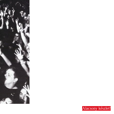
Alacsony készlet!