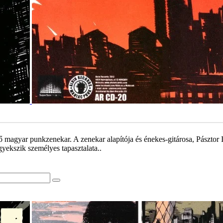
agyar punkzenekar. A zenekar alapítója és énekes-gitárosa, Pásztor Is
yekszik személyes tapasztalata..