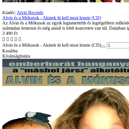
Kiadó::
Alvin Records
Alvin és a Mókusok - Akinek itt kell most lennie (CD)
Az Alvin és a Mókusok az egyik legismertebb és legrégebben működő m
számtalan lemezen és még annál is több koncerten van túl. Dalaiban ig
3 490 Ft
Alvin és a Mókusok - Akinek itt kell most lennie (CD)
Kosárba
Kívánságlistára