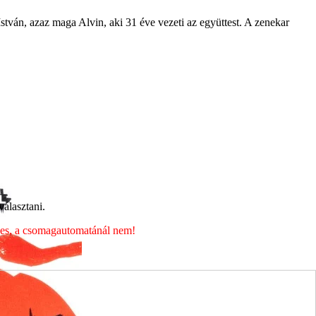
tván, azaz maga Alvin, aki 31 éve vezeti az együttest. A zenekar
álasztani.
éges, a csomagautomatánál nem!