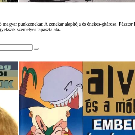
agyar punkzenekar. A zenekar alapítója és énekes-gitárosa, Pásztor Is
yekszik személyes tapasztalata..