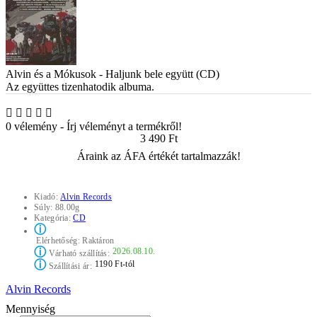
Alvin és a Mókusok - Haljunk bele együtt (CD)
Az együttes tizenhatodik albuma.
0 vélemény
-
Írj véleményt a termékről!
3 490 Ft
Áraink az ÁFA értékét tartalmazzák!
Kiadó:
Alvin Records
Súly:
88.00g
Kategória:
CD
ⓘ
Elérhetőség:
Raktáron
ⓘ
2026.08.10.
Várható szállítás:
ⓘ
1190 Ft-tól
Szállítási ár:
Alvin Records
Mennyiség