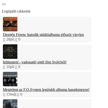
Legújabb cikkeink
Demjén Ferenc hatodik stúdióalbuma először vinylen
28
júl.
0
Inlitnment - vadonatúj sötét fém Svájcból!
10
júl.
0
Megjelent az F.O.System legújabb albuma hanglemezen!
15
máj.
0