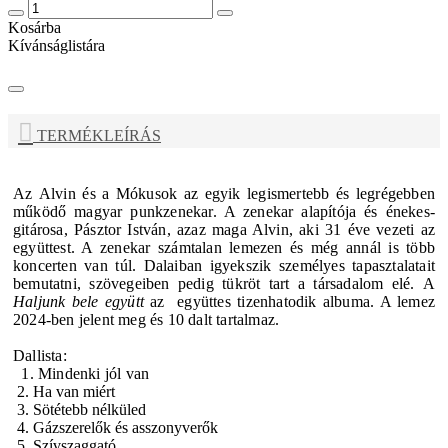
Kosárba
Kívánságlistára
TERMÉKLEÍRÁS
Az
Alvin és a Mókusok
az egyik legismertebb és legrégebben
működő magyar punkzenekar. A zenekar alapítója és énekes-
gitárosa, Pásztor István, azaz maga Alvin, aki 31 éve vezeti az
együttest. A zenekar számtalan lemezen és még annál is több
koncerten van túl. Dalaiban igyekszik személyes tapasztalatait
bemutatni, szövegeiben pedig tükröt tart a társadalom elé.
A
Haljunk bele együtt
az együttes tizenhatodik albuma. A lemez
2024-ben jelent meg és 10 dalt tartalmaz.
Dallista:
1. Mindenki jól van
2. Ha van miért
3. Sötétebb nélküled
4. Gázszerelők és asszonyverők
5. Szívszaggató