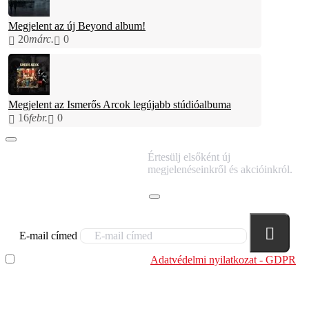
Megjelent az új Beyond album!
20
márc.
0
Megjelent az Ismerős Arcok legújabb stúdióalbuma
16
febr.
0
IRATKOZZ FEL
Értesülj elsőként új
HÍRLEVELÜNKRE!
megjelenéseinkről és akcióinkról.
E-mail címed
Elolvastam és megértettem az
Adatvédelmi nyilatkozat - GDPR
szabályzatban leírtakat. Tudomásul veszem, hogy a
regisztrációkor megadott adataim egy részét anonimizált
formában a cég marketing célokra felhasználja.