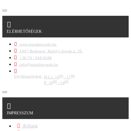
ELÉRHETŐSÉGEK
www.grundrecords.hu
1047 Budapest, Károlyi István u. 10.
+36-70 / 948-0288
info@grundrecords.hu
Ügyfélszolgálat:
00
00
H-Cs: 10
- 17
00
00
P: 10
- 14
IMPRESSZUM
Rólunk