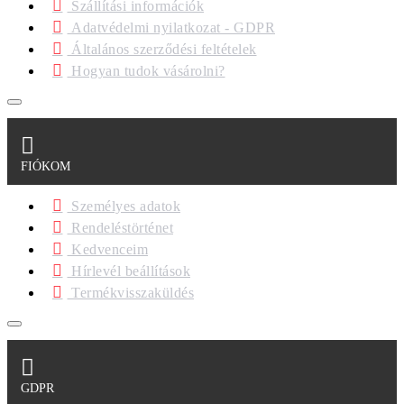
Szállítási információk
Adatvédelmi nyilatkozat - GDPR
Általános szerződési feltételek
Hogyan tudok vásárolni?
FIÓKOM
Személyes adatok
Rendeléstörténet
Kedvenceim
Hírlevél beállítások
Termékvisszaküldés
GDPR