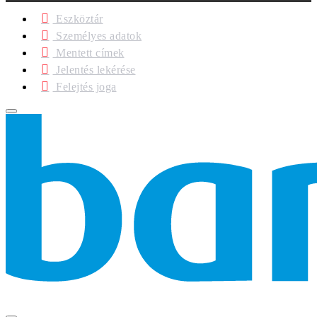
Eszköztár
Személyes adatok
Mentett címek
Jelentés lekérése
Felejtés joga