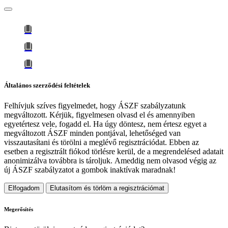
Általános szerződési feltételek
Felhívjuk szíves figyelmedet, hogy
ÁSZF szabályzatunk
megváltozott
. Kérjük, figyelmesen olvasd el és amennyiben
egyetértesz vele, fogadd el. Ha úgy döntesz, nem értesz egyet a
megváltozott ÁSZF minden pontjával, lehetőséged van
visszautasítani és törölni a meglévő regisztrációdat. Ebben az
esetben a regisztrált fiókod törlésre kerül, de a megrendelésed adatait
anonimizálva továbbra is tároljuk.
Ameddig nem olvasod végig az
új ÁSZF szabályzatot a gombok inaktívak maradnak!
Elfogadom
Elutasítom és törlöm a regisztrációmat
Megerősítés