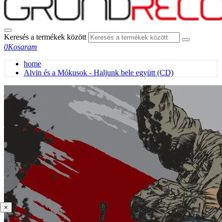
Keresés a termékek között
0
Kosaram
home
Alvin és a Mókusok - Haljunk bele együtt (CD)
×