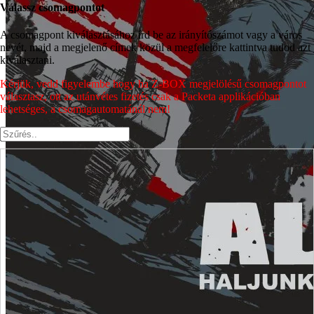
Válassz csomagpontot
A csomagpont kiválasztásához írd be az irányítószámot vagy a város
nevét, majd a megjelenő címek közül a megfelelőre kattintva tudod azt
kiválasztani.
Kérjük, vedd figyelembe hogy ha Z-BOX megjelölésű csomagpontot
választasz, ott az utánvétes fizetés csak a Packeta applikációban
lehetséges, a csomagautomatánál nem!