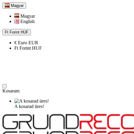
Magyar
Magyar
English
Ft
Forint
HUF
€
Euro
EUR
Ft
Forint
HUF
Kosaram
A kosarad üres!