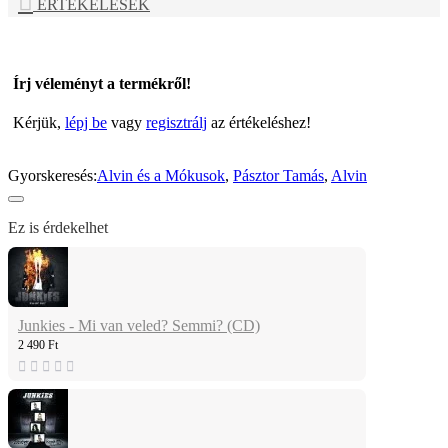
ÉRTÉKELÉSEK
Írj véleményt a termékről!
Kérjük,
lépj be
vagy
regisztrálj
az értékeléshez!
Gyorskeresés:
Alvin és a Mókusok
,
Pásztor Tamás
,
Alvin
Ez is érdekelhet
Junkies - Mi van veled? Semmi? (CD)
2 490 Ft