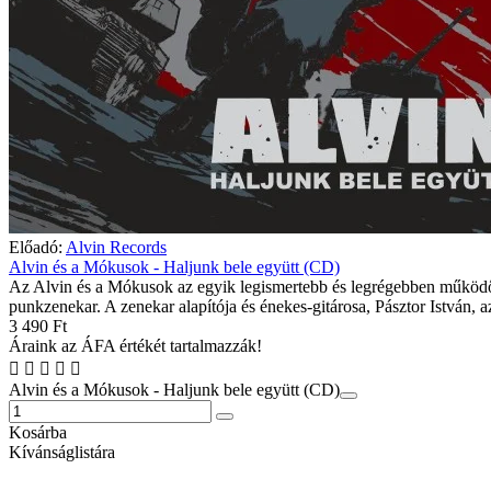
Előadó:
Alvin Records
Alvin és a Mókusok - Haljunk bele együtt (CD)
Az Alvin és a Mókusok az egyik legismertebb és legrégebben műkö
punkzenekar. A zenekar alapítója és énekes-gitárosa, Pásztor István, 
3 490 Ft
Áraink az ÁFA értékét tartalmazzák!
Alvin és a Mókusok - Haljunk bele együtt (CD)
Kosárba
Kívánságlistára