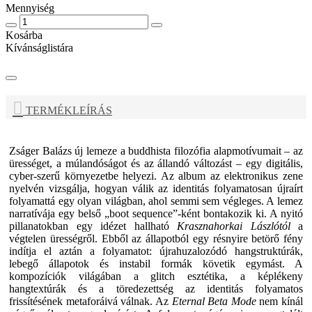
Mennyiség
Kosárba
Kívánságlistára
TERMÉKLEÍRÁS
Zságer Balázs
új lemeze a buddhista filozófia alapmotívumait – az
ürességet, a múlandóságot és az állandó változást – egy digitális,
cyber-szerű környezetbe helyezi. Az album az elektronikus zene
nyelvén vizsgálja, hogyan válik az identitás folyamatosan újraírt
folyamattá egy olyan világban, ahol semmi sem végleges. A lemez
narratívája egy belső „boot sequence”-ként bontakozik ki. A nyitó
pillanatokban egy idézet hallható
Krasznahorkai Lászlótól
a
végtelen ürességről. Ebből az állapotból egy résnyire betörő fény
indítja el aztán a folyamatot: újrahuzalozódó hangstruktúrák,
lebegő állapotok és instabil formák követik egymást. A
kompozíciók világában a glitch esztétika, a képlékeny
hangtextúrák és a töredezettség az identitás folyamatos
frissítésének metaforáivá válnak. Az
Eternal Beta Mode
nem kínál