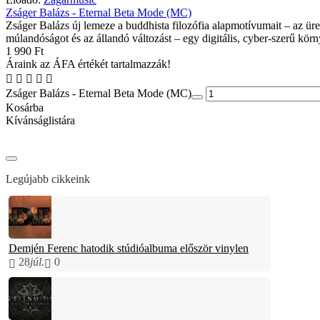
Zságer Balázs - Eternal Beta Mode (MC)
Zságer Balázs új lemeze a buddhista filozófia alapmotívumait – az üre
múlandóságot és az állandó változást – egy digitális, cyber-szerű körn
1 990 Ft
Áraink az ÁFA értékét tartalmazzák!
Zságer Balázs - Eternal Beta Mode (MC)
Kosárba
Kívánságlistára
Legújabb cikkeink
Demjén Ferenc hatodik stúdióalbuma először vinylen
28
júl.
0