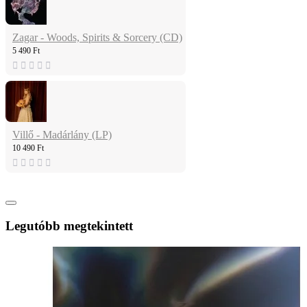
Zagar - Woods, Spirits & Sorcery (CD)
5 490 Ft
Villő - Madárlány (LP)
10 490 Ft
Legutóbb megtekintett