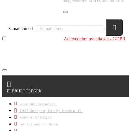
megjelenéseinkről és akcióinkról.
E-mail címed
Elolvastam és megértettem az
Adatvédelmi nyilatkozat - GDPR
szabályzatban leírtakat. Tudomásul veszem, hogy a
regisztrációkor megadott adataim egy részét anonimizált
formában a cég marketing célokra felhasználja.
ELÉRHETŐSÉGEK
www.grundrecords.hu
1047 Budapest, Károlyi István u. 10.
+36-70 / 948-0288
info@grundrecords.hu