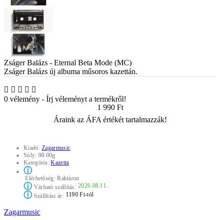
Zságer Balázs - Eternal Beta Mode (MC)
Zságer Balázs
új albuma műsoros kazettán.
0 vélemény
-
Írj véleményt a termékről!
1 990 Ft
Áraink az ÁFA értékét tartalmazzák!
Kiadó:
Zagarmusic
Súly:
98.00g
Kategória:
Kazetta
ⓘ
Elérhetőség:
Raktáron
ⓘ
2026.08.11.
Várható szállítás:
ⓘ
1190 Ft-tól
Szállítási ár:
Zagarmusic