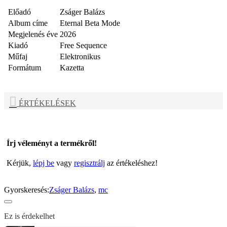
Előadó
Zságer Balázs
Album címe
Eternal Beta Mode
Megjelenés éve
2026
Kiadó
Free Sequence
Műfaj
Elektronikus
Formátum
Kazetta
ÉRTÉKELÉSEK
Írj véleményt a termékről!
Kérjük,
lépj be
vagy
regisztrálj
az értékeléshez!
Gyorskeresés:
Zságer Balázs
,
mc
Ez is érdekelhet