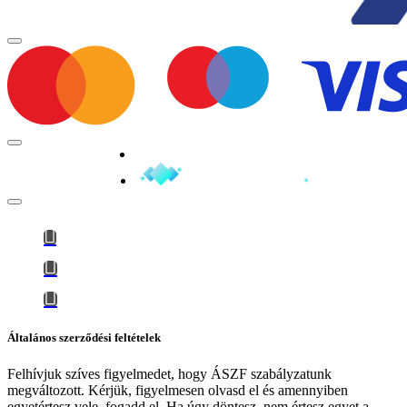
Minden jog fenntartva © 2026
Általános szerződési feltételek
Felhívjuk szíves figyelmedet, hogy
ÁSZF szabályzatunk
megváltozott
. Kérjük, figyelmesen olvasd el és amennyiben
egyetértesz vele, fogadd el. Ha úgy döntesz, nem értesz egyet a