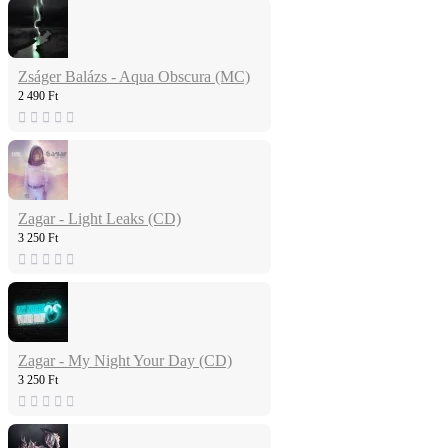
Zságer Balázs - Aqua Obscura (MC)
2 490 Ft
Zagar - Light Leaks (CD)
3 250 Ft
Zagar - My Night Your Day (CD)
3 250 Ft