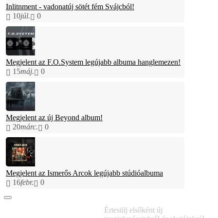
Inlitnment - vadonatúj sötét fém Svájcból!
10
júl.
0
Megjelent az F.O.System legújabb albuma hanglemezen!
15
máj.
0
Megjelent az új Beyond album!
20
márc.
0
Megjelent az Ismerős Arcok legújabb stúdióalbuma
16
febr.
0
IRATKOZZ FEL
Értesülj elsőként új
HÍRLEVELÜNKRE!