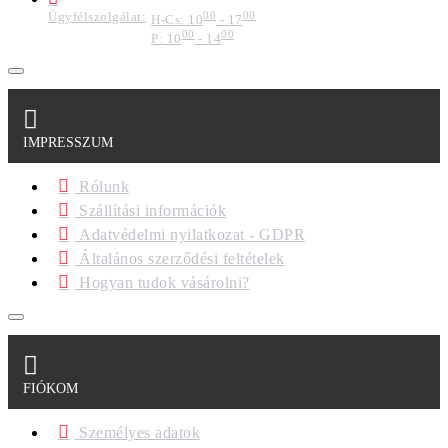
Ügyfélszolgálat:
00
00
H-Cs: 10
- 17
00
00
P: 10
- 14
IMPRESSZUM
Rólunk
Szállítási információk
Adatvédelmi nyilatkozat - GDPR
Általános szerződési feltételek
Hogyan tudok vásárolni?
FIÓKOM
Személyes adatok