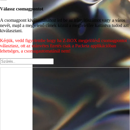
Válassz csomagpontot
A csomagpont kiválasztásához írd be az irányítószámot vagy a város
nevét, majd a megjelenő címek közül a megfelelőre kattintva tudod azt
kiválasztani.
Kérjük, vedd figyelembe hogy ha Z-BOX megjelölésű csomagpontot
választasz, ott az utánvétes fizetés csak a Packeta applikációban
lehetséges, a csomagautomatánál nem!