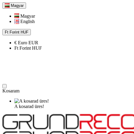
Magyar
Magyar
English
Ft
Forint
HUF
€
Euro
EUR
Ft
Forint
HUF
Kosaram
A kosarad üres!