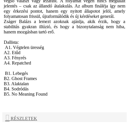
végső választ vagy lezárást. A folyamat végén nincs megtalált
jelentés – csak az állandó átalakulás. Az album fináléja így nem
egy érkezési pontot, hanem egy nyitott állapotot jelöl, amely
folyamatosan frissül, újraformálódik és új kérdéseket generál.
Zságer Balázs a lemezt azoknak ajánlja, akik érzik, hogy a
stabilitás gyakran illúzió, és hogy a bizonytalanság nem hiba,
hanem mozgásban tartó erő.
Dallista:
A1. Végtelen üresség
A2. Etűd
A3. Fényrés
A4. Repatched
B1. Lebegés
B2. Ghost Frames
B3. Alaktalan
B4. Sodródás
B5. No Meaning Found
RÉSZLETEK