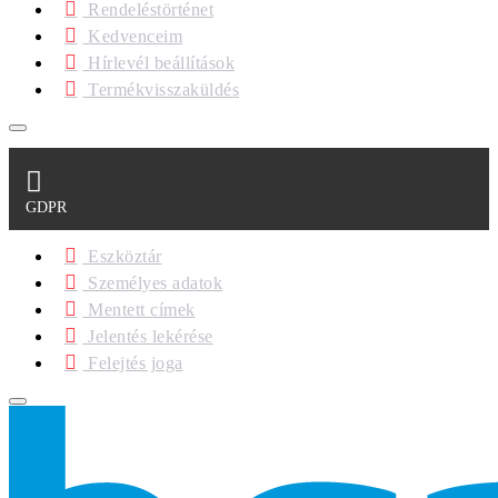
Rendeléstörténet
Kedvenceim
Hírlevél beállítások
Termékvisszaküldés
GDPR
Eszköztár
Személyes adatok
Mentett címek
Jelentés lekérése
Felejtés joga