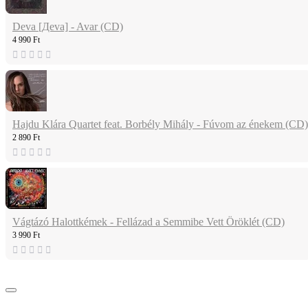
Deva [Дeva] - Avar (CD)
4 990 Ft
Hajdu Klára Quartet feat. Borbély Mihály - Fúvom az énekem (CD)
2 890 Ft
Vágtázó Halottkémek - Fellázad a Semmibe Vett Öröklét (CD)
3 990 Ft