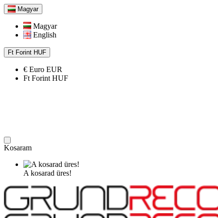
Magyar
Magyar
English
Ft
Forint
HUF
€
Euro
EUR
Ft
Forint
HUF
Kosaram
A kosarad üres!