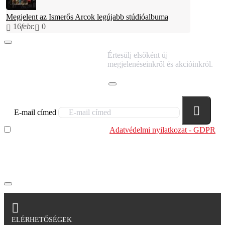
Megjelent az Ismerős Arcok legújabb stúdióalbuma
16
febr.
0
IRATKOZZ FEL
Értesülj elsőként új
HÍRLEVELÜNKRE!
megjelenéseinkről és akcióinkról.
E-mail címed
Elolvastam és megértettem az
Adatvédelmi nyilatkozat - GDPR
szabályzatban leírtakat. Tudomásul veszem, hogy a
regisztrációkor megadott adataim egy részét anonimizált
formában a cég marketing célokra felhasználja.
ELÉRHETŐSÉGEK