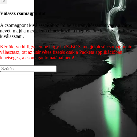
×
Válassz csomagpontot
A csomagpont kiválasztásához írd be az irányítószámot vagy a város
nevét, majd a megjelenő címek közül a megfelelőre kattintva tudod azt
kiválasztani.
Kérjük, vedd figyelembe hogy ha Z-BOX megjelölésű csomagpontot
választasz, ott az utánvétes fizetés csak a Packeta applikációban
lehetséges, a csomagautomatánál nem!