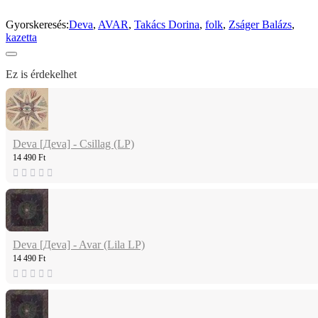
Gyorskeresés:
Deva
,
AVAR
,
Takács Dorina
,
folk
,
Zságer Balázs
,
kazetta
Ez is érdekelhet
Deva [Дeva] - Csillag (LP)
14 490 Ft
Deva [Дeva] - Avar (Lila LP)
14 490 Ft