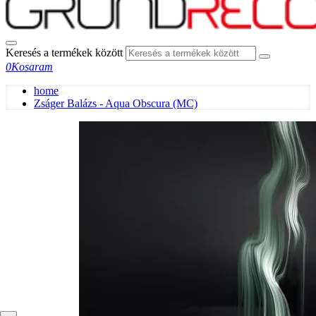
Keresés a termékek között
0
Kosaram
home
Zságer Balázs - Aqua Obscura (MC)