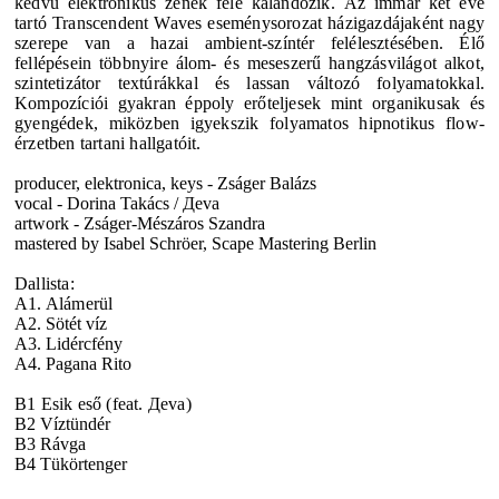
kedvű elektronikus zenék felé kalandozik.
Az immár két éve
tartó Transcendent Waves eseménysorozat házigazdájaként nagy
szerepe van a hazai ambient-színtér felélesztésében. Élő
fellépésein többnyire álom- és meseszerű hangzásvilágot alkot,
szintetizátor textúrákkal és lassan változó folyamatokkal.
Kompozíciói gyakran éppoly erőteljesek mint organikusak és
gyengédek, miközben igyekszik folyamatos hipnotikus flow-
érzetben tartani hallgatóit.
producer, elektronica, keys - Zságer Balázs
vocal - Dorina Takács / Дeva
artwork - Zságer-Mészáros Szandra
mastered by Isabel Schröer, Scape Mastering Berlin
Dallista:
A1. Alámerül
A2. Sötét víz
A3. Lidércfény
A4. Pagana Rito
B1 Esik eső (feat. Дeva)
B2 Víztündér
B3 Rávga
B4 Tükörtenger