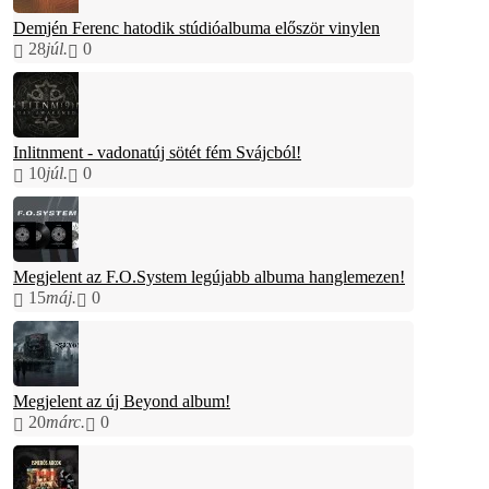
Demjén Ferenc hatodik stúdióalbuma először vinylen
28
júl.
0
Inlitnment - vadonatúj sötét fém Svájcból!
10
júl.
0
Megjelent az F.O.System legújabb albuma hanglemezen!
15
máj.
0
Megjelent az új Beyond album!
20
márc.
0