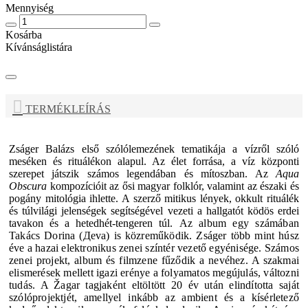
Mennyiség
Kosárba
Kívánságlistára
TERMÉKLEÍRÁS
Zságer Balázs
első szólólemezének tematikája a vízről szóló
meséken és rituálékon alapul. Az élet forrása, a víz központi
szerepet játszik számos legendában és mítoszban. Az
Aqua
Obscura
kompozícióit az ősi magyar folklór, valamint az északi és
pogány mitológia ihlette. A szerző mitikus lények, okkult rituálék
és túlvilági jelenségek segítségével vezeti a hallgatót ködös erdei
tavakon és a hetedhét-tengeren túl.
Az album egy számában
Takács Dorina (Дeva)
is közreműködik.
Zságer több mint húsz
éve a hazai elektronikus zenei színtér vezető egyénisége. Számos
zenei projekt, album és filmzene fűződik a nevéhez. A szakmai
elismerések mellett igazi erénye a folyamatos megújulás, változni
tudás. A Žagar tagjaként eltöltött 20 év után elindította saját
szólóprojektjét, amellyel inkább az ambient és a kísérletező