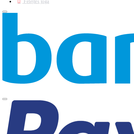
Felejtés joga