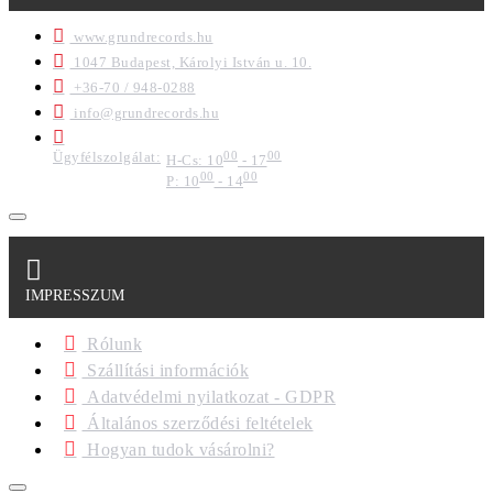
www.grundrecords.hu
1047 Budapest, Károlyi István u. 10.
+36-70 / 948-0288
info@grundrecords.hu
Ügyfélszolgálat:
00
00
H-Cs: 10
- 17
00
00
P: 10
- 14
IMPRESSZUM
Rólunk
Szállítási információk
Adatvédelmi nyilatkozat - GDPR
Általános szerződési feltételek
Hogyan tudok vásárolni?