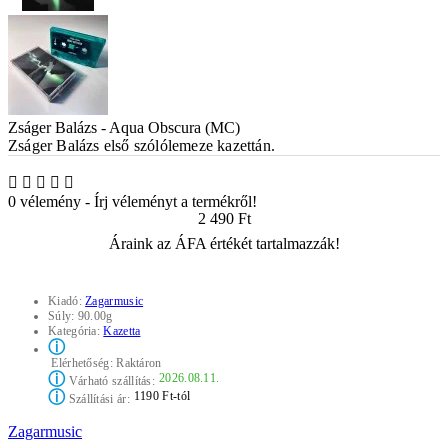
Zságer Balázs - Aqua Obscura (MC)
Zságer Balázs első szólólemeze kazettán.
0 vélemény
-
Írj véleményt a termékről!
2 490 Ft
Áraink az ÁFA értékét tartalmazzák!
Kiadó:
Zagarmusic
Súly:
90.00g
Kategória:
Kazetta
ⓘ
Elérhetőség:
Raktáron
ⓘ
2026.08.11.
Várható szállítás:
ⓘ
1190 Ft-tól
Szállítási ár:
Zagarmusic