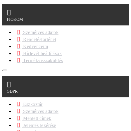
FIÓKOM
Személyes adatok
Rendeléstörténet
Kedvenceim
Hírlevél beállítások
Termékvisszaküldés
GDPR
Eszköztár
Személyes adatok
Mentett címek
Jelentés lekérése