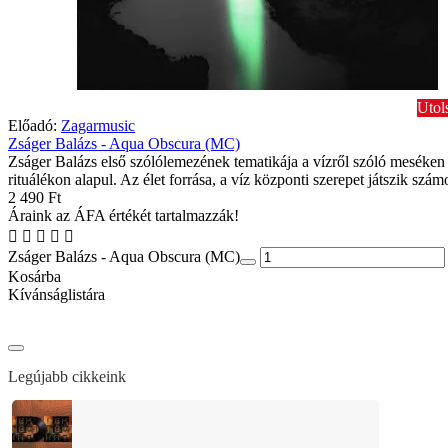
Utol
Előadó:
Zagarmusic
Zságer Balázs - Aqua Obscura (MC)
Zságer Balázs első szólólemezének tematikája a vízről szóló meséken
rituálékon alapul. Az élet forrása, a víz központi szerepet játszik számo
2 490 Ft
Áraink az ÁFA értékét tartalmazzák!
Zságer Balázs - Aqua Obscura (MC)
Kosárba
Kívánságlistára
Legújabb cikkeink