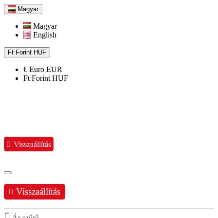
Magyar
Magyar
English
Ft
Forint
HUF
€
Euro
EUR
Ft
Forint
HUF
Visszaállítás
Visszaállítás
Ár szűrő