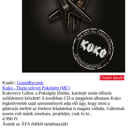
Utolsó darab!
Kiadó::
GrundRecords
Kuko - Tiszta szívvel Pokolgép (MC)
Kukovecz Gábor, a Pokolgép főnöke, karrierje során először,
szólólemezt készített! A korábban CD-n megjelent albumon Kuko
legkedvesebb saját szerzeményeit adja elő úgy, hogy most a
gitározás mellett az énekesi feladatokat is magára vállalta. Gábornak
sosem volt másik zenekara, projektjei, csak és ki..
4 990 Ft
Áraink az ÁFA értékét tartalmazzák!