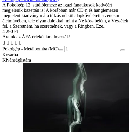
A Pokolgép 12. stúdiólemeze az igazi fanatikusok kedvéért
megjelenik kazettán is! A korábban már CD-n és hanglemezen
megjelent kiadvány mára túlzás nélkül alapkővé érett a zenekar
életművében, tele olyan dalokkal, mint a Ne köss belém, a Véssétek
fel, a Szeretném, ha szeretnének, vagy a Ringben. Eze..
4 290 Ft
Áraink az ÁFA értékét tartalmazzák!
Pokolgép - Metálbomba (MC)
Kosárba
Kívánságlistára