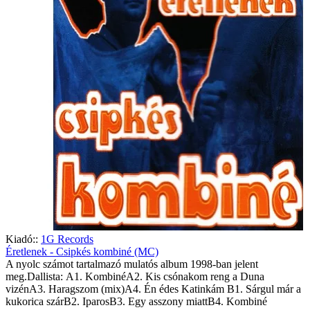
Kiadó::
1G Records
Éretlenek - Csipkés kombiné (MC)
A nyolc számot tartalmazó mulatós album 1998-ban jelent
meg.Dallista: A1. KombinéA2. Kis csónakom reng a Duna
vizénA3. Haragszom (mix)A4. Én édes Katinkám B1. Sárgul már a
kukorica szárB2. IparosB3. Egy asszony miattB4. Kombiné