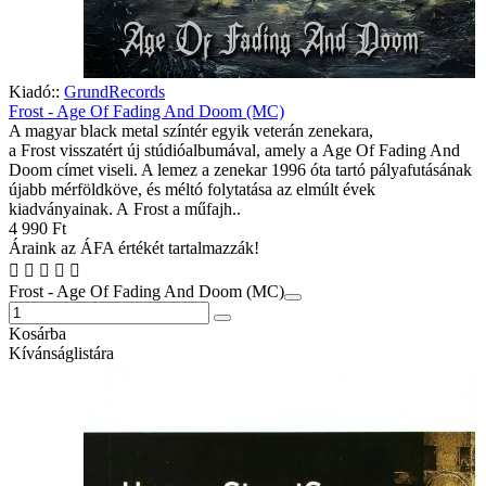
Kiadó::
GrundRecords
Frost - Age Of Fading And Doom (MC)
A magyar black metal színtér egyik veterán zenekara,
a Frost visszatért új stúdióalbumával, amely a Age Of Fading And
Doom címet viseli. A lemez a zenekar 1996 óta tartó pályafutásának
újabb mérföldköve, és méltó folytatása az elmúlt évek
kiadványainak. A Frost a műfajh..
4 990 Ft
Áraink az ÁFA értékét tartalmazzák!
Frost - Age Of Fading And Doom (MC)
Kosárba
Kívánságlistára