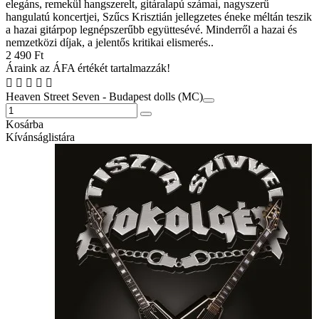
elegáns, remekül hangszerelt, gitáralapú számai, nagyszerű
hangulatú koncertjei, Szűcs Krisztián jellegzetes éneke méltán teszik
a hazai gitárpop legnépszerűbb együttesévé. Minderről a hazai és
nemzetközi díjak, a jelentős kritikai elismerés..
2 490 Ft
Áraink az ÁFA értékét tartalmazzák!
Heaven Street Seven - Budapest dolls (MC)
Kosárba
Kívánságlistára