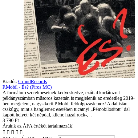
Kiadó::
GrundRecords
P.Mobil - És? (Piros MC)
A formátum szerelmeseinek kedveskedve, ezúttal korlátozott
példányszámban műsoros kazettán is megjelenik az eredetileg 2019-
ben megjelent, nagysikerű P.Mobil feldolgozáslemez! A dallistán
csakúgy, mint a hanglemez esetében tucatnyi „Pémobilosított” dal
kapott helyet: két népdal, kilenc hazai rock-, ..
3 790 Ft
Áraink az ÁFA értékét tartalmazzák!