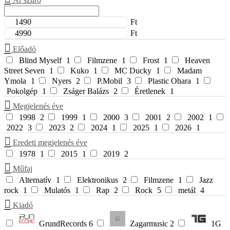
Ft
Ft
Előadó
Blind Myself
1
Filmzene
1
Frost
1
Heaven
Street Seven
1
Kuko
1
MC Ducky
1
Madam
Ymola
1
Nyers
2
P.Mobil
3
Plastic Ohara
1
Pokolgép
1
Zságer Balázs
2
Éretlenek
1
Megjelenés éve
1998
2
1999
1
2000
3
2001
2
2002
1
2022
3
2023
2
2024
1
2025
1
2026
1
Eredeti megjelenés éve
1978
1
2015
1
2019
2
Műfaj
Alternatív
1
Elektronikus
2
Filmzene
1
Jazz
rock
1
Mulatós
1
Rap
2
Rock
5
metál
4
Kiadó
GrundRecords
6
Zagarmusic
2
1G