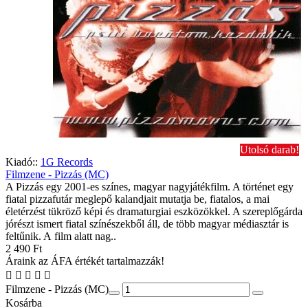
Utolsó darab!
Kiadó::
1G Records
Filmzene - Pizzás (MC)
A Pizzás egy 2001-es színes, magyar nagyjátékfilm. A történet egy
fiatal pizzafutár meglepő kalandjait mutatja be, fiatalos, a mai
életérzést tükröző képi és dramaturgiai eszközökkel. A szereplőgárda
jórészt ismert fiatal színészekből áll, de több magyar médiasztár is
feltűnik. A film alatt nag..
2 490 Ft
Áraink az ÁFA értékét tartalmazzák!
Filmzene - Pizzás (MC)
Kosárba