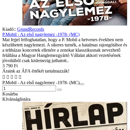
Kiadó::
GrundRecords
P.Mobil - Az első nagylemez -1978- (MC)
Mai fejjel felfoghatatlan, hogy a P. Mobil a hetvenes években nem
készíthetett nagylemezt. A sikeres turnék, a hatalmas rajongótábor és
a teltházas koncertek ellenére a zenekar klasszikusnak nevezhető
felállása a Magyar Hanglemezgyártó Vállalat akkori vezetésének
jóvoltából csak kislemezig juthatott..
3 790 Ft
Áraink az ÁFA értékét tartalmazzák!
P.Mobil - Az első nagylemez -1978- (MC)
Kosárba
Kívánságlistára