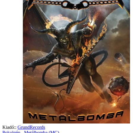
Kiadó::
GrundRecords
Pokolgép - Metálbomba (MC)