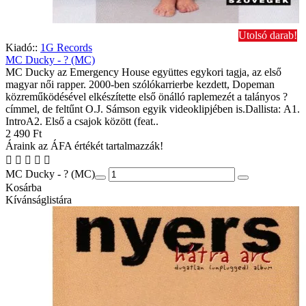
Utolsó darab!
Kiadó::
1G Records
MC Ducky - ? (MC)
MC Ducky az Emergency House együttes egykori tagja, az első
magyar női rapper. 2000-ben szólókarrierbe kezdett, Dopeman
közreműködésével elkészítette első önálló raplemezét a talányos ?
címmel, de feltűnt O.J. Sámson egyik videoklipjében is.Dallista: A1.
IntroA2. Első a csajok között (feat..
2 490 Ft
Áraink az ÁFA értékét tartalmazzák!
MC Ducky - ? (MC)
Kosárba
Kívánságlistára