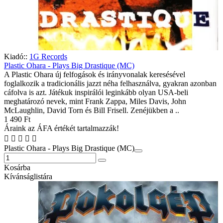
Kiadó::
1G Records
Plastic Ohara - Plays Big Drastique (MC)
A Plastic Ohara új felfogások és irányvonalak keresésével
foglalkozik a tradicionális jazzt néha felhasználva, gyakran azonban
cáfolva is azt. Játékuk inspirálói leginkább olyan USA-beli
meghatározó nevek, mint Frank Zappa, Miles Davis, John
McLaughlin, David Torn és Bill Frisell. Zenéjükben a ..
1 490 Ft
Áraink az ÁFA értékét tartalmazzák!
Plastic Ohara - Plays Big Drastique (MC)
Kosárba
Kívánságlistára