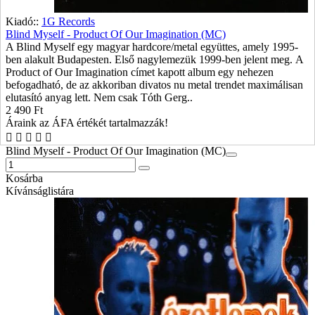
Kiadó::
1G Records
Blind Myself - Product Of Our Imagination (MC)
A Blind Myself egy magyar hardcore/metal együttes, amely 1995-
ben alakult Budapesten. Első nagylemezük 1999-ben jelent meg. A
Product of Our Imagination címet kapott album egy nehezen
befogadható, de az akkoriban divatos nu metal trendet maximálisan
elutasító anyag lett. Nem csak Tóth Gerg..
2 490 Ft
Áraink az ÁFA értékét tartalmazzák!
Blind Myself - Product Of Our Imagination (MC)
Kosárba
Kívánságlistára