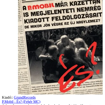
Kiadó::
GrundRecords
P.Mobil - És? (Fehér MC)