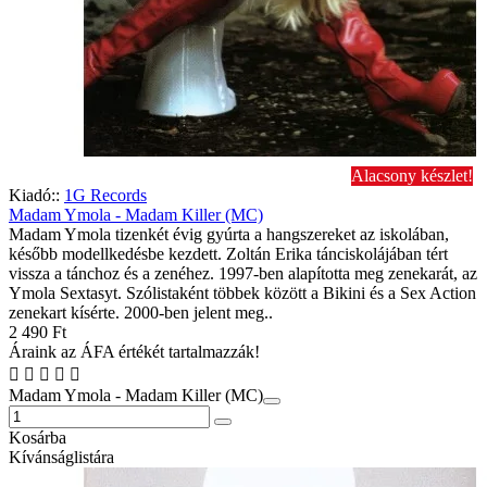
Alacsony készlet!
Kiadó::
1G Records
Madam Ymola - Madam Killer (MC)
Madam Ymola tizenkét évig gyúrta a hangszereket az iskolában,
később modellkedésbe kezdett. Zoltán Erika tánciskolájában tért
vissza a tánchoz és a zenéhez. 1997-ben alapította meg zenekarát, az
Ymola Sextasyt. Szólistaként többek között a Bikini és a Sex Action
zenekart kísérte. 2000-ben jelent meg..
2 490 Ft
Áraink az ÁFA értékét tartalmazzák!
Madam Ymola - Madam Killer (MC)
Kosárba
Kívánságlistára