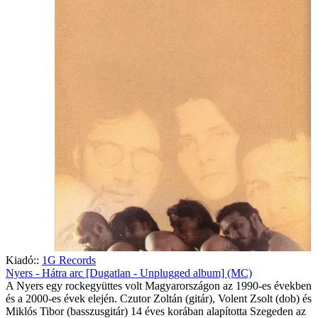
Kiadó::
1G Records
Nyers - Hátra arc [Dugatlan - Unplugged album] (MC)
A Nyers egy rockegyüttes volt Magyarországon az 1990-es években
és a 2000-es évek elején. Czutor Zoltán (gitár), Volent Zsolt (dob) és
Miklós Tibor (basszusgitár) 14 éves korában alapította Szegeden az