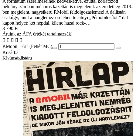
A formátum szerelmeseinek kedveskedve, ezúttal korlátozott
példányszámban műsoros kazettán is megjelenik az eredetileg 2019-
ben megjelent, nagysikerű P.Mobil feldolgozáslemez! A dallistán
csakúgy, mint a hanglemez esetében tucatnyi „Pémobilosított” dal
kapott helyet: két népdal, kilenc hazai rock-, ..
3 790 Ft
Áraink az ÁFA értékét tartalmazzák!
P.Mobil - És? (Fehér MC)
Kosárba
Kívánságlistára