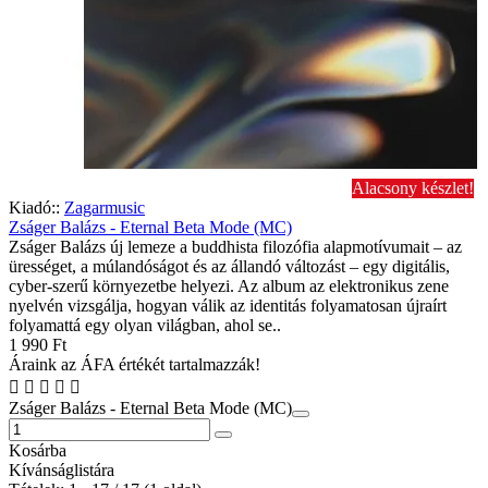
Alacsony készlet!
Kiadó::
Zagarmusic
Zságer Balázs - Eternal Beta Mode (MC)
Zságer Balázs új lemeze a buddhista filozófia alapmotívumait – az
ürességet, a múlandóságot és az állandó változást – egy digitális,
cyber-szerű környezetbe helyezi. Az album az elektronikus zene
nyelvén vizsgálja, hogyan válik az identitás folyamatosan újraírt
folyamattá egy olyan világban, ahol se..
1 990 Ft
Áraink az ÁFA értékét tartalmazzák!
Zságer Balázs - Eternal Beta Mode (MC)
Kosárba
Kívánságlistára