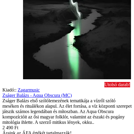
Utolsó darab!
Kiadó::
Zagarmusic
Zságer Balázs - Aqua Obscura (MC)
Zságer Balázs első szólólemezének tematikája a vízről szóló
meséken és rituálékon alapul. Az élet forrása, a víz központi szerepet
játszik számos legendában és mítoszban. Az Aqua Obscura
kompozícióit az ősi magyar folklór, valamint az északi és pogány
mitológia ihlette. A szerző mitikus lények, okku..
2 490 Ft
Áraink az ÁFA értékét tartalmazzák!