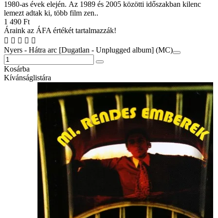
1980-as évek elején. Az 1989 és 2005 közötti időszakban kilenc
lemezt adtak ki, több film zen..
1 490 Ft
Áraink az ÁFA értékét tartalmazzák!
Nyers - Hátra arc [Dugatlan - Unplugged album] (MC)
Kosárba
Kívánságlistára