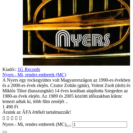
Kiadó::
1G Records
Nyers - Mi, rendes emberek (MC)
A Nyers egy rockegyüttes volt Magyarországon az 1990-es években
és a 2000-es évek elején. Czutor Zoltán (gitár), Volent Zsolt (dob) és
Miklós Tibor (basszusgitár) 14 éves korában alapította Szegeden az
1980-as évek elején. Az 1989 és 2005 közötti időszakban kilenc
lemezt adtak ki, több film zenéjét ..
1 490 Ft
Áraink az ÁFA értékét tartalmazzák!
Nyers - Mi, rendes emberek (MC)