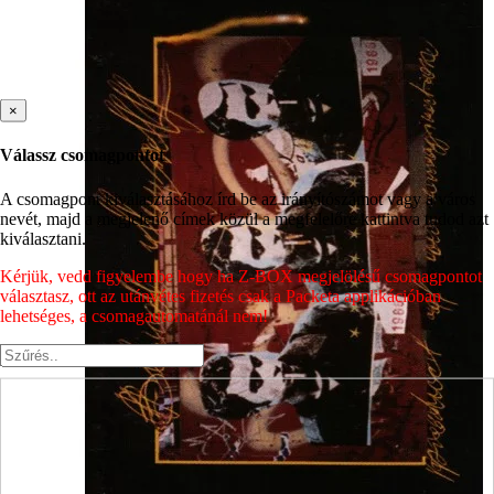
×
Válassz csomagpontot
A csomagpont kiválasztásához írd be az irányítószámot vagy a város
nevét, majd a megjelenő címek közül a megfelelőre kattintva tudod azt
kiválasztani.
Kérjük, vedd figyelembe hogy ha Z-BOX megjelölésű csomagpontot
választasz, ott az utánvétes fizetés csak a Packeta applikációban
lehetséges, a csomagautomatánál nem!