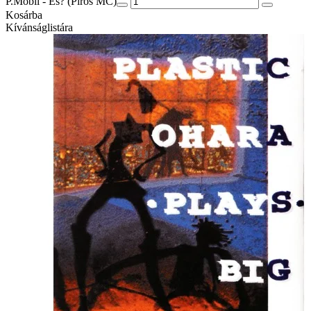
P.Mobil - És? (Piros MC)
Kosárba
Kívánságlistára