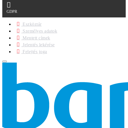
GDPR
Eszköztár
Személyes adatok
Mentett címek
Jelentés lekérése
Felejtés joga