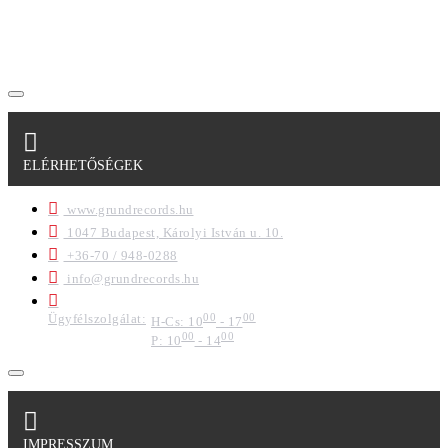
szabályzatban leírtakat. Tudomásul veszem, hogy a
regisztrációkor megadott adataim egy részét anonimizált
formában a cég marketing célokra felhasználja.
ELÉRHETŐSÉGEK
www.grundrecords.hu
1047 Budapest, Károlyi István u. 10.
+36-70 / 948-0288
info@grundrecords.hu
Ügyfélszolgálat:
00
00
H-Cs: 10
- 17
00
00
P: 10
- 14
IMPRESSZUM