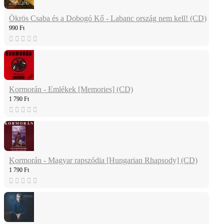
Ökrös Csaba és a Dobogó Kő - Labanc ország nem kell! (CD)
990 Ft
Kormorán - Emlékek [Memories] (CD)
1 790 Ft
Kormorán - Magyar rapszódia [Hungarian Rhapsody] (CD)
1 790 Ft