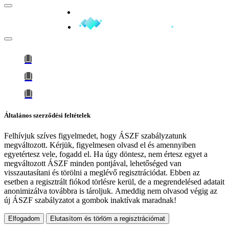
Minden jog fenntartva © 2026
Általános szerződési feltételek
Felhívjuk szíves figyelmedet, hogy
ÁSZF szabályzatunk
megváltozott
. Kérjük, figyelmesen olvasd el és amennyiben
egyetértesz vele, fogadd el. Ha úgy döntesz, nem értesz egyet a
megváltozott ÁSZF minden pontjával, lehetőséged van
visszautasítani és törölni a meglévő regisztrációdat. Ebben az
esetben a regisztrált fiókod törlésre kerül, de a megrendelésed adatait
anonimizálva továbbra is tároljuk.
Ameddig nem olvasod végig az
új ÁSZF szabályzatot a gombok inaktívak maradnak!
Elfogadom
Elutasítom és törlöm a regisztrációmat