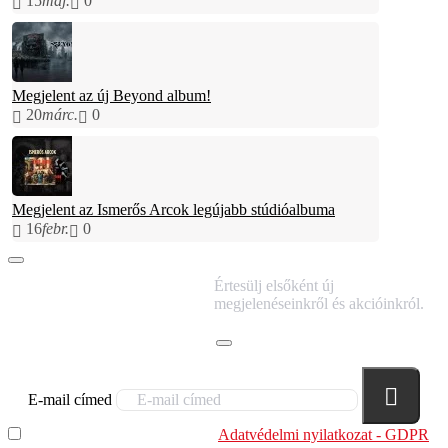
15
máj.
0
Megjelent az új Beyond album!
20
márc.
0
Megjelent az Ismerős Arcok legújabb stúdióalbuma
16
febr.
0
IRATKOZZ FEL
Értesülj elsőként új
HÍRLEVELÜNKRE!
megjelenéseinkről és akcióinkról.
E-mail címed
Elolvastam és megértettem az
Adatvédelmi nyilatkozat - GDPR