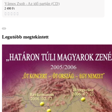
Vámos Zsolt - Az idő partján (CD)
2 490 Ft
Legutóbb megtekintett