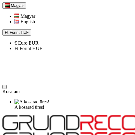
Magyar
Magyar
English
Ft
Forint
HUF
€
Euro
EUR
Ft
Forint
HUF
Kosaram
A kosarad üres!