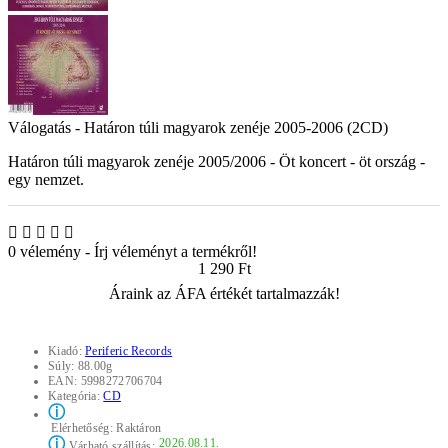
Válogatás - Határon túli magyarok zenéje 2005-2006 (2CD)
Határon túli magyarok zenéje 2005/2006 - Öt koncert - öt ország -
egy nemzet.
0 vélemény
-
Írj véleményt a termékről!
1 290 Ft
Áraink az ÁFA értékét tartalmazzák!
Kiadó:
Periferic Records
Súly:
88.00g
EAN:
5998272706704
Kategória:
CD
ⓘ
Elérhetőség:
Raktáron
ⓘ
2026.08.11.
Várható szállítás: