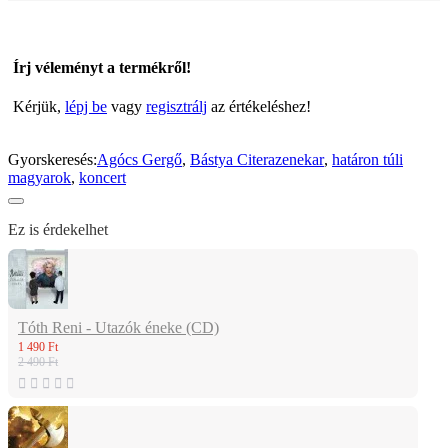
Írj véleményt a termékről!
Kérjük,
lépj be
vagy
regisztrálj
az értékeléshez!
Gyorskeresés:
Agócs Gergő
,
Bástya Citerazenekar
,
határon túli
magyarok
,
koncert
Ez is érdekelhet
Tóth Reni - Utazók éneke (CD)
1 490 Ft
2 490 Ft