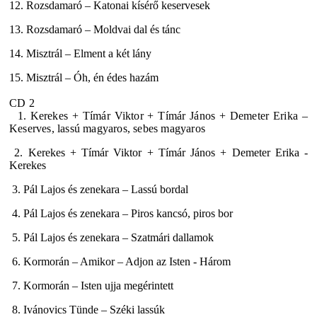
12. Rozsdamaró – Katonai kísérő keservesek
13. Rozsdamaró – Moldvai dal és tánc
14. Misztrál – Elment a két lány
15. Misztrál – Óh, én édes hazám
CD 2
1. Kerekes + Tímár Viktor + Tímár János + Demeter Erika –
Keserves, lassú magyaros, sebes magyaros
2. Kerekes + Tímár Viktor + Tímár János + Demeter Erika -
Kerekes
3. Pál Lajos és zenekara – Lassú bordal
4. Pál Lajos és zenekara – Piros kancsó, piros bor
5. Pál Lajos és zenekara – Szatmári dallamok
6. Kormorán – Amikor – Adjon az Isten - Három
7. Kormorán – Isten ujja megérintett
8. Ivánovics Tünde – Széki lassúk