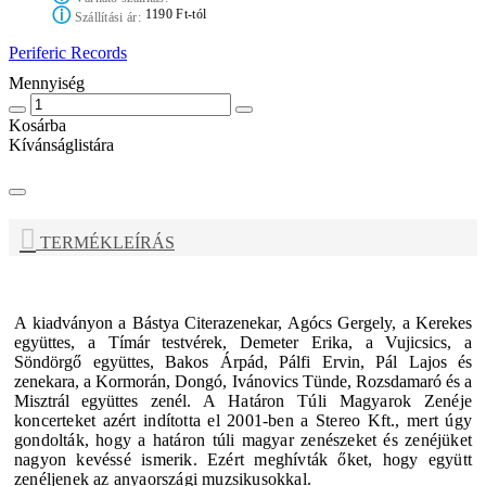
ⓘ
1190 Ft-tól
Szállítási ár:
Periferic Records
Mennyiség
Kosárba
Kívánságlistára
TERMÉKLEÍRÁS
A kiadványon a Bástya Citerazenekar, Agócs Gergely, a Kerekes
együttes, a Tímár testvérek, Demeter Erika, a Vujicsics, a
Söndörgő együttes, Bakos Árpád, Pálfi Ervin, Pál Lajos és
zenekara, a Kormorán, Dongó, Ivánovics Tünde, Rozsdamaró és a
Misztrál együttes zenél.
A Határon Túli Magyarok Zenéje
koncerteket azért indította el 2001-ben a Stereo Kft., mert úgy
gondolták, hogy a határon túli magyar zenészeket és zenéjüket
nagyon kevéssé ismerik. Ezért meghívták őket, hogy együtt
zenéljenek az anyaországi muzsikusokkal.