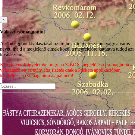
×
Válassz csomagpontot
A csomagpont kiválasztásához írd be az irányítószámot vagy a város
nevét, majd a megjelenő címek közül a megfelelőre kattintva tudod azt
kiválasztani.
Kérjük, vedd figyelembe hogy ha Z-BOX megjelölésű csomagpontot
választasz, ott az utánvétes fizetés csak a Packeta applikációban
lehetséges, a csomagautomatánál nem!