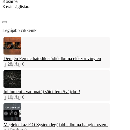
Kosárba
Kívánságlistára
Legújabb cikkeink
Demjén Ferenc hatodik stúdióalbuma először vinylen
28
júl.
0
Inlitnment - vadonatúj sötét fém Svájcból!
10
júl.
0
Megjelent az F.O.System legújabb albuma hanglemezen!