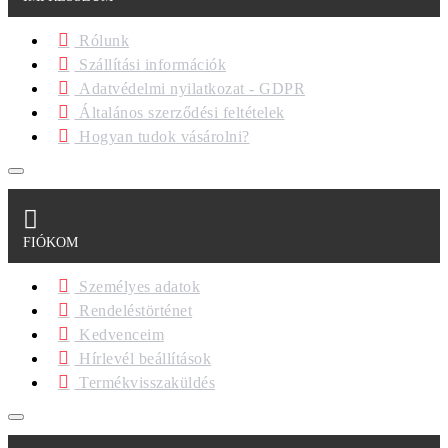
Rólunk
Szállítási információk
Adatvédelmi nyilatkozat - GDPR
Általános szerződési feltételek
Hogyan tudok vásárolni?
FIÓKOM
Személyes adatok
Rendeléstörténet
Kedvenceim
Hírlevél beállítások
Termékvisszaküldés