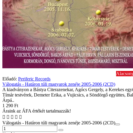
Alacsony
Előadó:
Periferic Records
Válogatás - Határon túli magyarok zenéje 2005-2006 (2CD)
A kiadványon a Bástya Citerazenekar, Agócs Gergely, a Kerekes együ
Tímár testvérek, Demeter Erika, a Vujicsics, a Söndörgő együttes, Ba
Árpá..
1 290 Ft
Áraink az ÁFA értékét tartalmazzák!
Válogatás - Határon túli magyarok zenéje 2005-2006 (2CD)