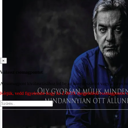
×
Válassz csomagpontot
A csomagpont kiválasztásához írd be az irányítószámot vagy a város nev
Kérjük, vedd figyelembe hogy ha Z-BOX megjelölésű csomagpontot vála