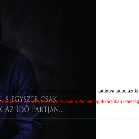
ét, majd a megjelenő címek közül a megfelelőre kattintva tudod azt kiv
sztasz, ott az utánvétes fizetés csak a Packeta applikációban lehets