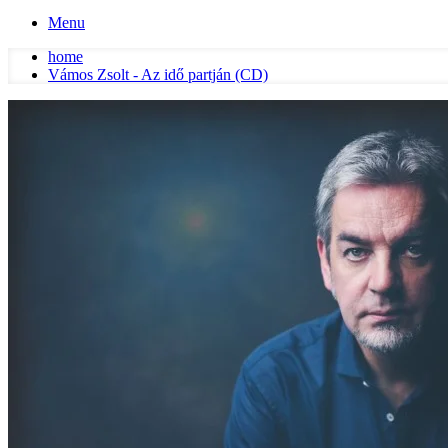
Menu
home
Vámos Zsolt - Az idő partján (CD)