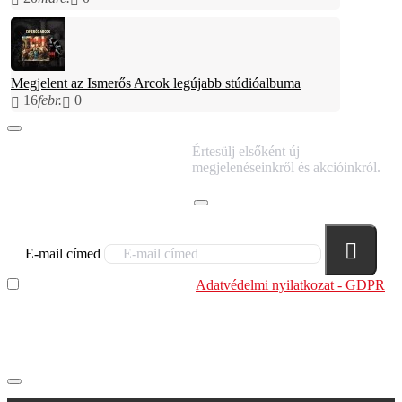
Megjelent az Ismerős Arcok legújabb stúdióalbuma
16
febr.
0
IRATKOZZ FEL
Értesülj elsőként új
HÍRLEVELÜNKRE!
megjelenéseinkről és akcióinkról.
E-mail címed
Elolvastam és megértettem az
Adatvédelmi nyilatkozat - GDPR
szabályzatban leírtakat. Tudomásul veszem, hogy a
regisztrációkor megadott adataim egy részét anonimizált
formában a cég marketing célokra felhasználja.