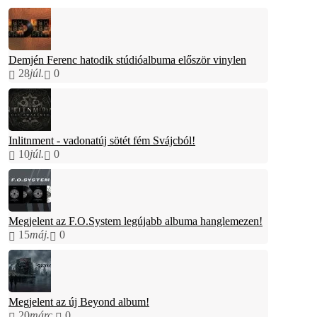
Demjén Ferenc hatodik stúdióalbuma először vinylen
28
júl.
0
Inlitnment - vadonatúj sötét fém Svájcból!
10
júl.
0
Megjelent az F.O.System legújabb albuma hanglemezen!
15
máj.
0
Megjelent az új Beyond album!
20
márc.
0