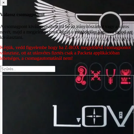
×
Válassz csomagpontot
A csomagpont kiválasztásához írd be az irányítószámot vagy a város
nevét, majd a megjelenő címek közül a megfelelőre kattintva tudod azt
kiválasztani.
Kérjük, vedd figyelembe hogy ha Z-BOX megjelölésű csomagpontot
választasz, ott az utánvétes fizetés csak a Packeta applikációban
lehetséges, a csomagautomatánál nem!