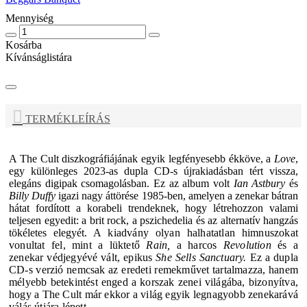
Mennyiség
Kosárba
Kívánságlistára
TERMÉKLEÍRÁS
A
The Cult
diszkográfiájának egyik legfényesebb ékköve, a
Love
,
egy különleges 2023-as dupla CD-s újrakiadásban tért vissza,
elegáns digipak csomagolásban. Ez az album volt
Ian Astbury
és
Billy Duffy
igazi nagy áttörése 1985-ben, amelyen a zenekar bátran
hátat fordított a korabeli trendeknek, hogy létrehozzon valami
teljesen egyedit: a brit rock, a pszichedelia és az alternatív hangzás
tökéletes elegyét.
A kiadvány olyan halhatatlan himnuszokat
vonultat fel, mint a lüktető
Rain,
a harcos
Revolution
és a
zenekar védjegyévé vált, epikus
She Sells Sanctuary.
Ez a dupla
CD-s verzió nemcsak az eredeti remekművet tartalmazza, hanem
mélyebb betekintést enged a korszak zenei világába, bizonyítva,
hogy a
The Cult
már ekkor a világ egyik legnagyobb zenekarává
válás útjára lépett.