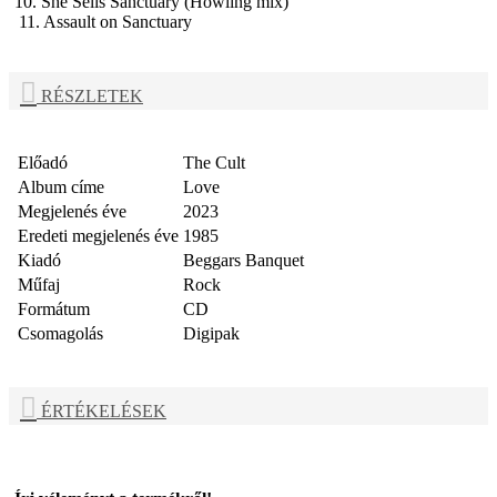
10. She Sells Sanctuary (Howling mix)
11. Assault on Sanctuary
RÉSZLETEK
Előadó
The Cult
Album címe
Love
Megjelenés éve
2023
Eredeti megjelenés éve
1985
Kiadó
Beggars Banquet
Műfaj
Rock
Formátum
CD
Csomagolás
Digipak
ÉRTÉKELÉSEK