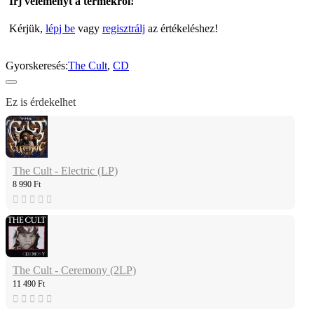
Írj véleményt a termékről!
Kérjük,
lépj be
vagy
regisztrálj
az értékeléshez!
Gyorskeresés:
The Cult
,
CD
Ez is érdekelhet
The Cult - Electric (LP)
8 990 Ft
The Cult - Ceremony (2LP)
11 490 Ft