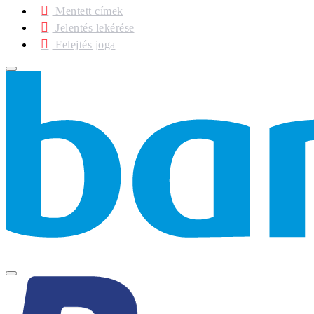
Mentett címek
Jelentés lekérése
Felejtés joga