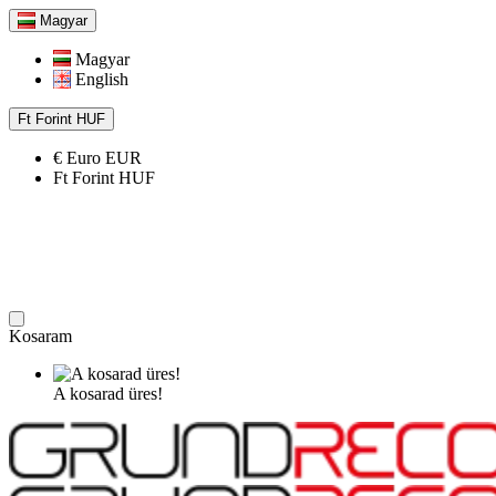
Magyar
Magyar
English
Ft
Forint
HUF
€
Euro
EUR
Ft
Forint
HUF
Kosaram
A kosarad üres!