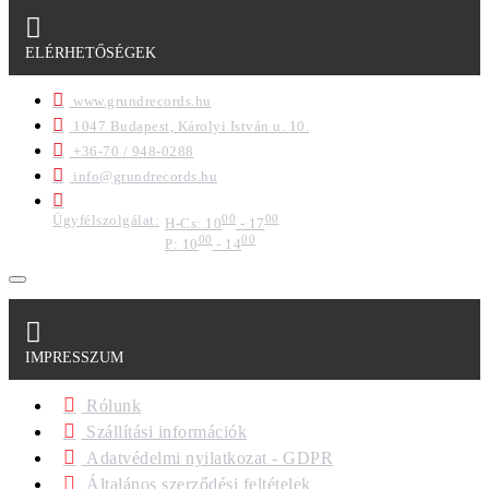
ELÉRHETŐSÉGEK
www.grundrecords.hu
1047 Budapest, Károlyi István u. 10.
+36-70 / 948-0288
info@grundrecords.hu
Ügyfélszolgálat:
00
00
H-Cs: 10
- 17
00
00
P: 10
- 14
IMPRESSZUM
Rólunk
Szállítási információk
Adatvédelmi nyilatkozat - GDPR
Általános szerződési feltételek