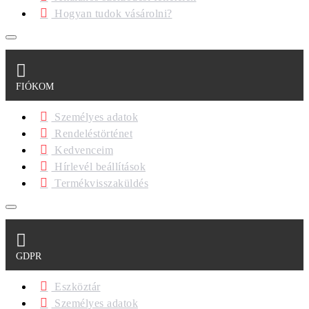
Hogyan tudok vásárolni?
FIÓKOM
Személyes adatok
Rendeléstörténet
Kedvenceim
Hírlevél beállítások
Termékvisszaküldés
GDPR
Eszköztár
Személyes adatok