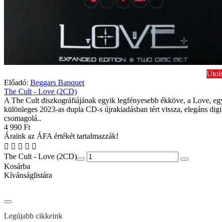
Utol
Előadó:
Beggars Banquet
The Cult - Love (2CD)
A The Cult diszkográfiájának egyik legfényesebb ékköve, a Love, eg
különleges 2023-as dupla CD-s újrakiadásban tért vissza, elegáns dig
csomagolá..
4 990 Ft
Áraink az ÁFA értékét tartalmazzák!
The Cult - Love (2CD)
Kosárba
Kívánságlistára
Legújabb cikkeink