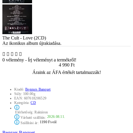
The Cult - Love (2CD)
Az ikonikus album újrakiadása.
0 vélemény
-
Írj véleményt a termékről!
4 990 Ft
Áraink az ÁFA értékét tartalmazzák!
Kiadó:
Beggars Banquet
Súly:
100.00g
EAN:
607618206529
Kategória:
CD
ⓘ
Elérhetőség:
Raktáron
ⓘ
2026.08.11.
Várható szállítás:
ⓘ
1190 Ft-tól
Szállítási ár:
Beggars Banquet