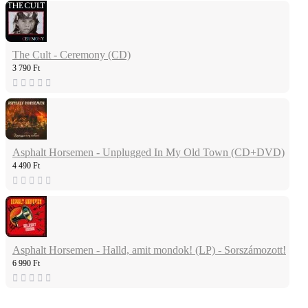
The Cult - Ceremony (CD)
3 790 Ft
Asphalt Horsemen - Unplugged In My Old Town (CD+DVD)
4 490 Ft
Asphalt Horsemen - Halld, amit mondok! (LP) - Sorszámozott!
6 990 Ft