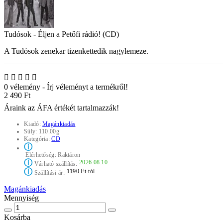
Tudósok - Éljen a Petőfi rádió! (CD)
A Tudósok zenekar tizenkettedik nagylemeze.
0 vélemény
-
Írj véleményt a termékről!
2 490 Ft
Áraink az ÁFA értékét tartalmazzák!
Kiadó:
Magánkiadás
Súly:
110.00g
Kategória:
CD
ⓘ
Elérhetőség:
Raktáron
ⓘ
2026.08.10.
Várható szállítás:
ⓘ
1190 Ft-tól
Szállítási ár:
Magánkiadás
Mennyiség
Kosárba