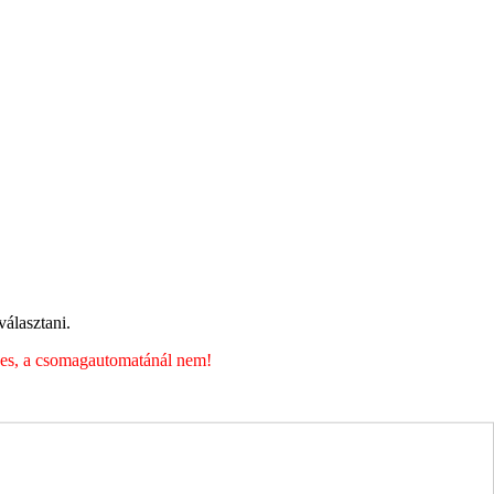
álasztani.
éges, a csomagautomatánál nem!