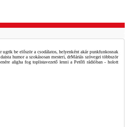
r ugrik be először a csodálatos, helyenként akár punkfunkosnak
adaista humor a szokásosan mesteri, drMáriás szövegei többször
nére aligha fog toplistavezető lenni a Petőfi rádióban - holott