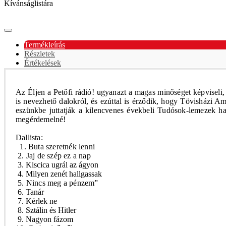
Kívánságlistára
Termékleírás
Részletek
Értékelések
Az
Éljen a Petőfi rádió!
ugyanazt a magas minőséget képviseli, 
is nevezhető dalokról, és ezúttal is érződik, hogy Tövisházi 
eszünkbe juttatják a kilencvenes évekbeli Tudósok-lemezek hang
megérdemelné!
Dallista:
1. Buta szeretnék lenni
2. Jaj de szép ez a nap
3. Kiscica ugrál az ágyon
4. Milyen zenét hallgassak
5. Nincs meg a pénzem”
6. Tanár
7. Kérlek ne
8. Sztálin és Hitler
9. Nagyon fázom