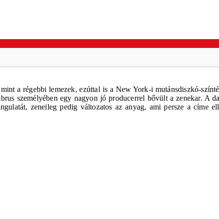
mint a régebbi lemezek, ezúttal is a New York-i mutánsdiszkó-színté
Ambrus személyében egy nagyon jó producerrel bővült a zenekar. A d
ulatát, zeneileg pedig változatos az anyag, ami persze a címe elle