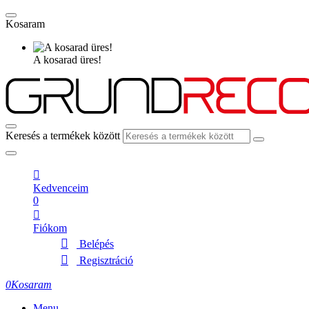
Kosaram
A kosarad üres!
Keresés a termékek között
Kedvenceim
0
Fiókom
Belépés
Regisztráció
0
Kosaram
Menu