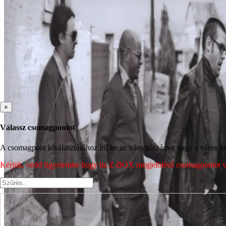
×
Válassz csomagpontot
A csomagpont kiválasztásához írd be az irányítószámot vagy a város nev
Kérjük, vedd figyelembe hogy ha Z-BOX megjelölésű csomagpontot vála