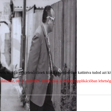
ét, majd a megjelenő címek közül a megfelelőre kattintva tudod azt kiv
sztasz, ott az utánvétes fizetés csak a Packeta applikációban lehets