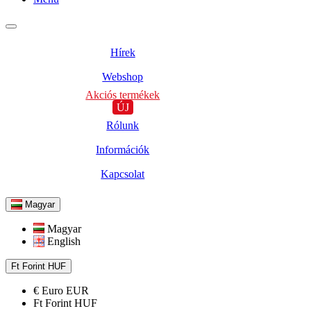
Hírek
Webshop
Akciós termékek
ÚJ
Rólunk
Információk
Kapcsolat
Magyar
Magyar
English
Ft
Forint
HUF
€
Euro
EUR
Ft
Forint
HUF