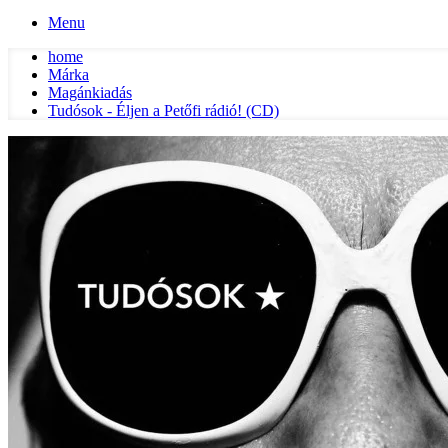
Menu
home
Márka
Magánkiadás
Tudósok - Éljen a Petőfi rádió! (CD)