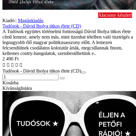
Alacsony készlet!
Kiadó::
Magánkiadás
Tudósok - Dávid Ibolya titkos élete (CD)
A Tudósok együttes történelmi fontosságú Dávid Ibolya titkos élete
című lemeze, amely nem más, mint tizenhat tételben való tisztelgés a
legnagyobb élő magyar politikusasszony előtt. A lemezen
felcsendülnek csodálatos koloratúr áriák, megcsillannak finom,
kellemes coutry-hangulatok, szembesülhetünk e..
2 490 Ft
Tudósok - Dávid Ibolya titkos élete (CD)
Kosárba
Kívánságlistára