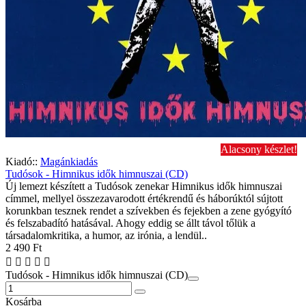
Alacsony készlet!
Kiadó::
Magánkiadás
Tudósok - Himnikus idők himnuszai (CD)
Új lemezt készített a Tudósok zenekar Himnikus idők himnuszai
címmel, mellyel összezavarodott értékrendű és háborúktól sújtott
korunkban tesznek rendet a szívekben és fejekben a zene gyógyító
és felszabadító hatásával. Ahogy eddig se állt távol tőlük a
társadalomkritika, a humor, az irónia, a lendül..
2 490 Ft
Tudósok - Himnikus idők himnuszai (CD)
Kosárba