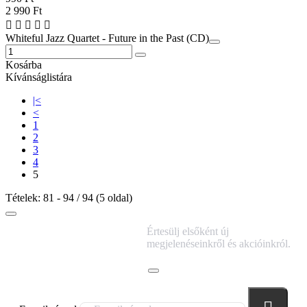
2 990 Ft
Whiteful Jazz Quartet - Future in the Past (CD)
Kosárba
Kívánságlistára
|<
<
1
2
3
4
5
Tételek: 81 - 94 / 94 (5 oldal)
IRATKOZZ FEL
Értesülj elsőként új
HÍRLEVELÜNKRE!
megjelenéseinkről és akcióinkról.