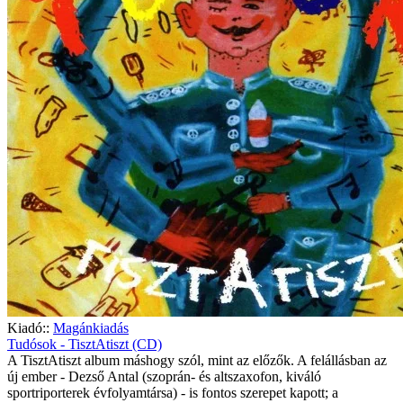
Kiadó::
Magánkiadás
Tudósok - TisztAtiszt (CD)
A TisztAtiszt album máshogy szól, mint az előzők. A felállásban az
új ember - Dezső Antal (szoprán- és altszaxofon, kiváló
sportriporterek évfolyamtársa) - is fontos szerepet kapott; a