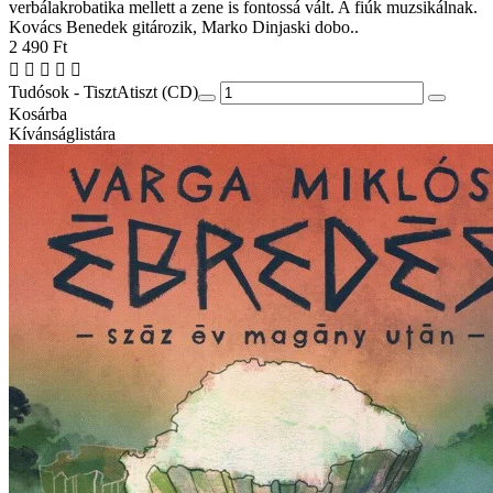
verbálakrobatika mellett a zene is fontossá vált. A fiúk muzsikálnak.
Kovács Benedek gitározik, Marko Dinjaski dobo..
2 490 Ft
Tudósok - TisztAtiszt (CD)
Kosárba
Kívánságlistára