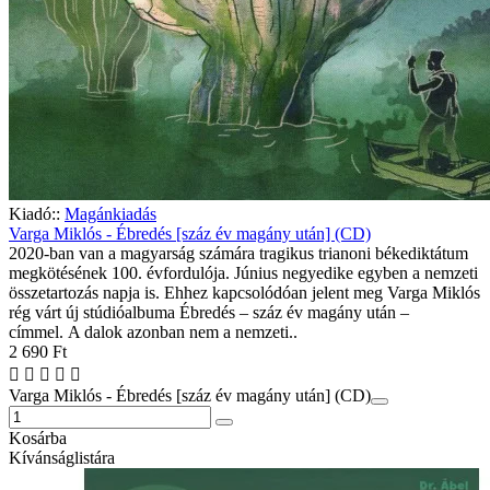
Kiadó::
Magánkiadás
Varga Miklós - Ébredés [száz év magány után] (CD)
2020-ban van a magyarság számára tragikus trianoni békediktátum
megkötésének 100. évfordulója. Június negyedike egyben a nemzeti
összetartozás napja is. Ehhez kapcsolódóan jelent meg Varga Miklós
rég várt új stúdióalbuma Ébredés – száz év magány után –
címmel. A dalok azonban nem a nemzeti..
2 690 Ft
Varga Miklós - Ébredés [száz év magány után] (CD)
Kosárba
Kívánságlistára