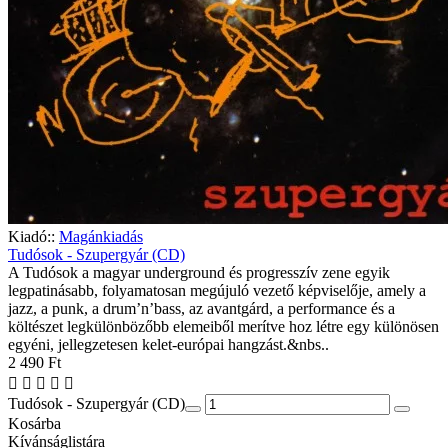
Kiadó::
Magánkiadás
Tudósok - Szupergyár (CD)
A Tudósok a magyar underground és progresszív zene egyik
legpatinásabb, folyamatosan megújuló vezető képviselője, amely a
jazz, a punk, a drum’n’bass, az avantgárd, a performance és a
költészet legkülönbözőbb elemeiből merítve hoz létre egy különösen
egyéni, jellegzetesen kelet-európai hangzást.&nbs..
2 490 Ft
Tudósok - Szupergyár (CD)
Kosárba
Kívánságlistára