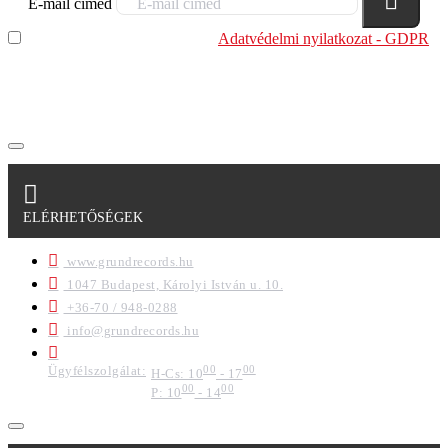
E-mail címed
Elolvastam és megértettem az
Adatvédelmi nyilatkozat - GDPR
szabályzatban leírtakat. Tudomásul veszem, hogy a
regisztrációkor megadott adataim egy részét anonimizált
formában a cég marketing célokra felhasználja.
ELÉRHETŐSÉGEK
www.grundrecords.hu
1047 Budapest, Károlyi István u. 10.
+36-70 / 948-0288
info@grundrecords.hu
Ügyfélszolgálat:
00
00
H-Cs: 10
- 17
00
00
P: 10
- 14