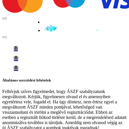
Minden jog fenntartva © 2026
Általános szerződési feltételek
Felhívjuk szíves figyelmedet, hogy
ÁSZF szabályzatunk
megváltozott
. Kérjük, figyelmesen olvasd el és amennyiben
egyetértesz vele, fogadd el. Ha úgy döntesz, nem értesz egyet a
megváltozott ÁSZF minden pontjával, lehetőséged van
visszautasítani és törölni a meglévő regisztrációdat. Ebben az
esetben a regisztrált fiókod törlésre kerül, de a megrendelésed adatait
anonimizálva továbbra is tároljuk.
Ameddig nem olvasod végig az
új ÁSZF szabályzatot a gombok inaktívak maradnak!