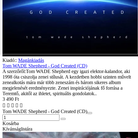
Kiadó::
Magánkiadás
Tom WADE Shepherd - God Created (CD)
A szerzőről:Tom WADE Shepherd egy igazi elektor-kalandor, aki
1998 óta csiszolja zenei stílusát. A kezdetben hobbi szinten művelt
zenealkotás mára már több zeneszám és három sikeres album
megjelenését eredményezte. Zenei inspirációjának fő forrása a
Teremtő, akitől az ihletet, spirituális gondolatok..
3 490 Ft
Tom WADE Shepherd - God Created (CD)
Kosárba
Kívánságlistára