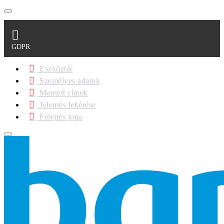
GDPR
Eszköztár
Személyes adatok
Mentett címek
Jelentés lekérése
Felejtés joga