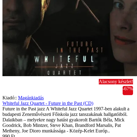
Alacsony készlet!
-67%
Kiadó::
Magánkiadás
Whiteful Jazz Quartet - Future in the Past (CD)
Future in the Past jazz A Whiteful Jazz Quartet 1997-ben alakult a
budapesti Zeneművészeti Főiskola jazz tanszakának hallgatóiból.
Dalaikban – melyekre nagy hatást gyakorolt Bartók Béla, Mick
Goodrick, Bob Mintzer, Steve Khan, Brandford Marsalis, Pat
Metheny, Joe Dioro munkássága - Közép-Kelet Európ..
990 Ft