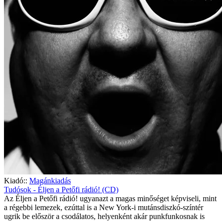
Kiadó::
Magánkiadás
Tudósok - Éljen a Petőfi rádió! (CD)
Az Éljen a Petőfi rádió! ugyanazt a magas minőséget képviseli, mint
a régebbi lemezek, ezúttal is a New York-i mutánsdiszkó-színtér
ugrik be először a csodálatos, helyenként akár punkfunkosnak is