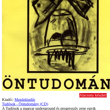
Alacsony készlet!
Kiadó::
Magánkiadás
Tudósok - Öntudomány (CD)
A Tudósok a magyar underground és progresszív zene egyik