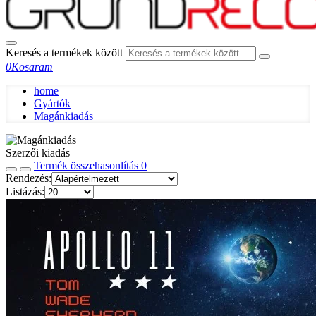
Keresés a termékek között
0
Kosaram
home
Gyártók
Magánkiadás
Szerzői kiadás
Termék összehasonlítás
0
Rendezés:
Listázás: