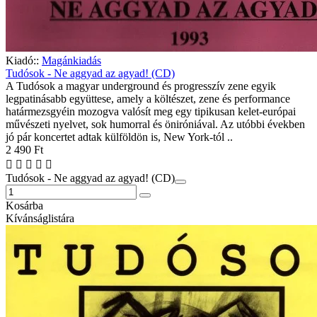
Kiadó::
Magánkiadás
Tudósok - Ne aggyad az agyad! (CD)
A Tudósok a magyar underground és progresszív zene egyik
legpatinásabb együttese, amely a költészet, zene és performance
határmezsgyéin mozogva valósít meg egy tipikusan kelet-európai
művészeti nyelvet, sok humorral és öniróniával. Az utóbbi években
jó pár koncertet adtak külföldön is, New York-tól ..
2 490 Ft
Tudósok - Ne aggyad az agyad! (CD)
Kosárba
Kívánságlistára