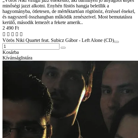
„Vörös Niki virtigli jazz énekesnő, aki bármilyen jó anyagból képes
minőségi jazzt alkotni. Enyhén füstös hangja beleillik a
hagyományba, ötletesen, de mértéktartóan rögtönöz, érzéssel énekel,
és nagyszerű összhangban működik zenészeivel. Most bemutatásra
kerülő, második lemezét a fekete amerik..
2 490 Ft
Vörös Niki Quartet feat. Subicz Gábor - Left Alone (CD)
Kosárba
Kívánságlistára