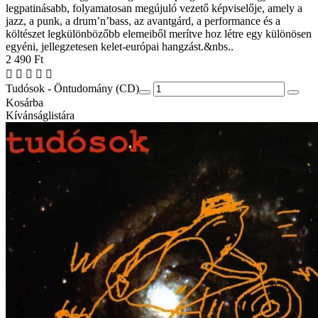
legpatinásabb, folyamatosan megújuló vezető képviselője, amely a
jazz, a punk, a drum’n’bass, az avantgárd, a performance és a
költészet legkülönbözőbb elemeiből merítve hoz létre egy különösen
egyéni, jellegzetesen kelet-európai hangzást.&nbs..
2 490 Ft
Tudósok - Öntudomány (CD)
Kosárba
Kívánságlistára