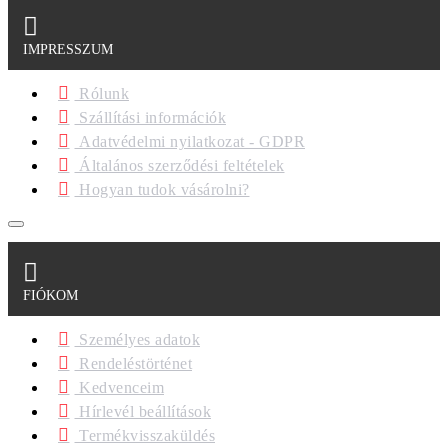
IMPRESSZUM
Rólunk
Szállítási információk
Adatvédelmi nyilatkozat - GDPR
Általános szerződési feltételek
Hogyan tudok vásárolni?
FIÓKOM
Személyes adatok
Rendeléstörténet
Kedvenceim
Hírlevél beállítások
Termékvisszaküldés