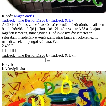
Kiadó::
Magánkiadás
Tudósok - The Best of Disco by Tudósok (CD)
A CD borító (design: Máriás Csilla) előlapján tükörgömb, a hátlapon
önnön bőréből kibújó játékmackó. 21 szám van az A38 állóhajón
rögzített lemezen, mindegyik a Tudósok összetéveszthetetlen
stílusában, mindegyik gyöngyszem, igazi kincs a gyökereihez hű
maradt zenekar rajongói számára. Eze..
2 490 Ft
Tudósok - The Best of Disco by Tudósok (CD)
Kosárba
Kívánságlistára