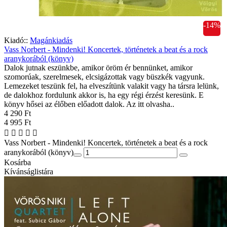
-14%
Kiadó::
Magánkiadás
Vass Norbert - Mindenki! Koncertek, történetek a beat és a rock
aranykorából (könyv)
Dalok jutnak eszünkbe, amikor öröm ér bennünket, amikor
szomorúak, szerelmesek, elcsigázottak vagy büszkék vagyunk.
Lemezeket teszünk fel, ha elveszítünk valakit vagy ha társra lelünk,
de dalokhoz fordulunk akkor is, ha egy régi érzést keresünk. E
könyv hősei az élőben előadott dalok. Az itt olvasha..
4 290 Ft
4 995 Ft
Vass Norbert - Mindenki! Koncertek, történetek a beat és a rock
aranykorából (könyv)
Kosárba
Kívánságlistára