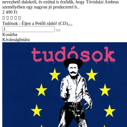
nevezhető dalokról, és ezúttal is érződik, hogy Tövisházi Ambrus
személyében egy nagyon jó producerrel b..
2 490 Ft
Tudósok - Éljen a Petőfi rádió! (CD)
Kosárba
Kívánságlistára