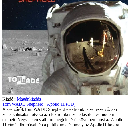
Kiadó::
Magánkiadás
Tom WADE Shepherd - Apollo 11 (CD)
A szerzőről:Tom WADE Shepherd elektronikus zeneszerző, aki
zenei stílusában ötvözi az elektronikus zene kezdeti és modern
elemeit. Négy sikeres album megjelenését követően most az Apollo
11 című albumával lép a publikum elé, amely az Apollo11 holdra