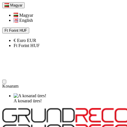
Magyar
Magyar
English
Ft
Forint
HUF
€
Euro
EUR
Ft
Forint
HUF
Kosaram
A kosarad üres!