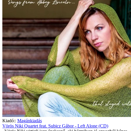
Kiadó::
Magánkiadás
Vörös Niki Quartet feat. Subicz Gábor - Left Alone (CD)