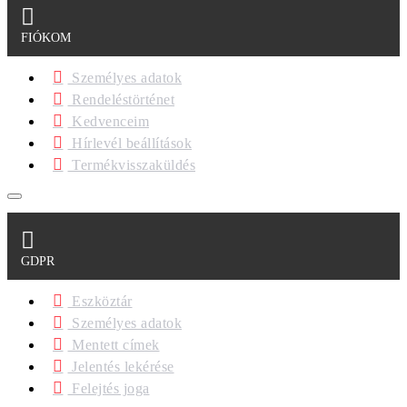
FIÓKOM
Személyes adatok
Rendeléstörténet
Kedvenceim
Hírlevél beállítások
Termékvisszaküldés
GDPR
Eszköztár
Személyes adatok
Mentett címek
Jelentés lekérése
Felejtés joga