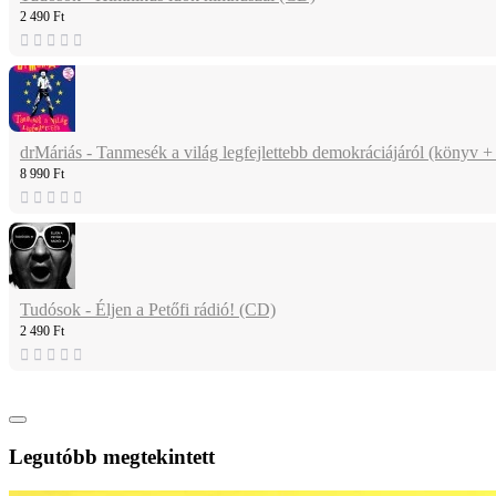
2 490 Ft
drMáriás - Tanmesék a világ legfejlettebb demokráciájáról (könyv 
8 990 Ft
Tudósok - Éljen a Petőfi rádió! (CD)
2 490 Ft
Legutóbb megtekintett