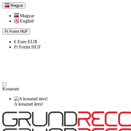
Magyar
Magyar
English
Ft
Forint
HUF
€
Euro
EUR
Ft
Forint
HUF
Kosaram
A kosarad üres!