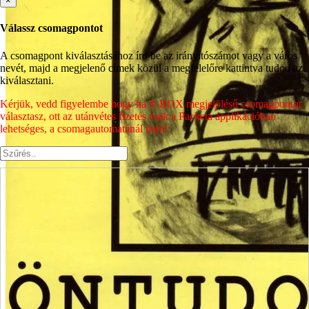
×
Válassz csomagpontot
A csomagpont kiválasztásához írd be az irányítószámot vagy a város
nevét, majd a megjelenő címek közül a megfelelőre kattintva tudod azt
kiválasztani.
Kérjük, vedd figyelembe hogy ha Z-BOX megjelölésű csomagpontot
választasz, ott az utánvétes fizetés csak a Packeta applikációban
lehetséges, a csomagautomatánál nem!