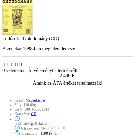
Tudósok - Öntudomány (CD)
A zenekar 1988-ben megjelent lemeze.
0 vélemény
-
Írj véleményt a termékről!
2 490 Ft
Áraink az ÁFA értékét tartalmazzák!
Kiadó:
Magánkiadás
Súly:
110.00g
EAN:
5997650501344
Kategória:
CD
ⓘ
Elérhetőség:
Raktáron
ⓘ
2026.08.10.
Várható szállítás:
ⓘ
1190 Ft-tól
Szállítási ár: