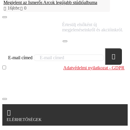
Megjelent az Ismerős Arcok legújabb stúdióalbuma
16
febr.
0
IRATKOZZ FEL
Értesülj elsőként új
HÍRLEVELÜNKRE!
megjelenéseinkről és akcióinkról.
E-mail címed
Elolvastam és megértettem az
Adatvédelmi nyilatkozat - GDPR
szabályzatban leírtakat. Tudomásul veszem, hogy a
regisztrációkor megadott adataim egy részét anonimizált
formában a cég marketing célokra felhasználja.
ELÉRHETŐSÉGEK