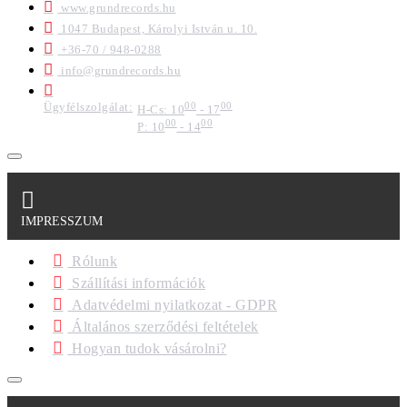
www.grundrecords.hu
1047 Budapest, Károlyi István u. 10.
+36-70 / 948-0288
info@grundrecords.hu
Ügyfélszolgálat:
00
00
H-Cs: 10
- 17
00
00
P: 10
- 14
IMPRESSZUM
Rólunk
Szállítási információk
Adatvédelmi nyilatkozat - GDPR
Általános szerződési feltételek
Hogyan tudok vásárolni?