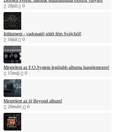
Demjén Ferenc hatodik stúdióalbuma először vinylen
28
júl.
0
Inlitnment - vadonatúj sötét fém Svájcból!
10
júl.
0
Megjelent az F.O.System legújabb albuma hanglemezen!
15
máj.
0
Megjelent az új Beyond album!
20
márc.
0