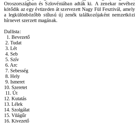
Oroszországban és Szlovéniában adták ki. A zenekar nevéhez
kötődik az egy évtizeden át szervezett Nagy Fül Fesztivál, amely
a legkülönbözőbb stílusú új zenék találkozójaként nemzetközi
hírnevet szerzett magának.
Dallista:
1. Bevezető
2. Tudat
3. Lét
4. Seb
5. Szív
6. Arc
7. Sebesség
8. Hely
9. Ismeret
10. Szeretet
11. Út
12. Kutatás
13. Lélek
14. Szolgálat
15. Világűr
16. Kivezető