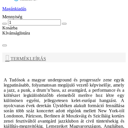
Magánkiadás
Mennyiség
Kosárba
Kívánságlistára
TERMÉKLEÍRÁS
A Tudósok a magyar underground és progresszív zene egyik
legpatinásabb, folyamatosan megújuló vezető képviselője, amely
a jazz, a punk, a drum’n’bass, az avantgárd, a performance és a
költészet legkülönbözőbb elemeiből merítve hoz létre egy
különösen egyéni, jellegzetesen kelet-európai hangzást.
A
nyolcvanas évek derekán Újvidéken alakult formáció fennállása
során több száz koncertet adott régiónk mellett New York-tól
Londonon, Párizson, Berlinen át Moszkváig és Szicíliáig kortárs
zenei fesztiváltól avantgárd jazzklubon át civil tüntetésekig és
kiállítás-megnyitókig. Lemezeiket Magyarországon, Angliában,