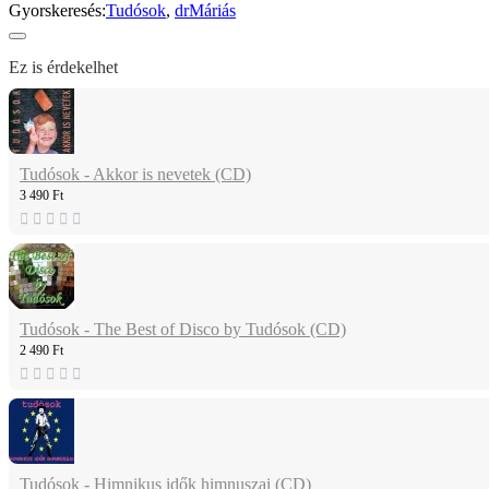
Gyorskeresés:
Tudósok
,
drMáriás
Ez is érdekelhet
Tudósok - Akkor is nevetek (CD)
3 490 Ft
Tudósok - The Best of Disco by Tudósok (CD)
2 490 Ft
Tudósok - Himnikus idők himnuszai (CD)