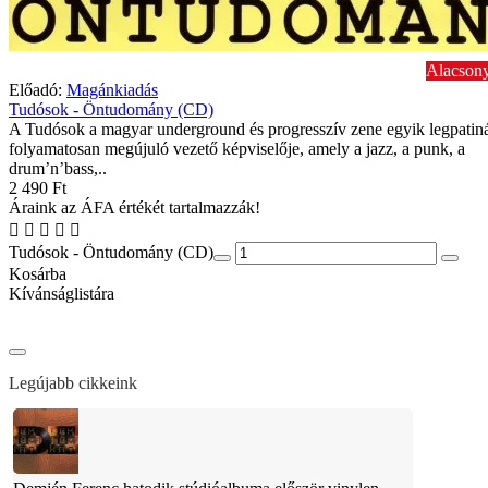
Alacsony
Előadó:
Magánkiadás
Tudósok - Öntudomány (CD)
A Tudósok a magyar underground és progresszív zene egyik legpatin
folyamatosan megújuló vezető képviselője, amely a jazz, a punk, a
drum’n’bass,..
2 490 Ft
Áraink az ÁFA értékét tartalmazzák!
Tudósok - Öntudomány (CD)
Kosárba
Kívánságlistára
Legújabb cikkeink