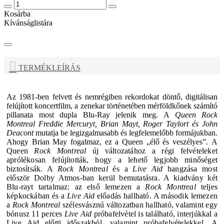
Kosárba
Kívánságlistára
TERMÉKLEÍRÁS
Az 1981-ben felvett és nemrégiben rekordokat döntő, digitálisan
felújított koncertfilm, a zenekar történetében mérföldkőnek számító
pillanata most dupla Blu-Ray jelenik meg. A
Queen Rock
Montreal
Freddie Mercuryt, Brian Mayt, Roger Taylort és John
Deacont
mutatja be legizgalmasabb és legfelemelőbb formájukban.
Ahogy Brian May fogalmaz, ez a
Queen
„élő és veszélyes”.
A
Queen
Rock Montreal
új változatához a régi felvételeket
aprólékosan felújították, hogy a lehető legjobb minőséget
biztosítsák. A
Rock Montreal
és a
Live Aid
hangzása most
először Dolby Atmos-ban kerül bemutatásra. A kiadvány
két
Blu-rayt tartalmaz: az első lemezen a
Rock Montreal
teljes
képkockában és a
Live Aid
előadás hallható. A második lemezen
a
Rock Montreal
szélesvásznú változatban hallható, valamint egy
bónusz 11 perces
Live Aid
próbafelvétel is található, interjúkkal a
Live Aid előtti időszakból, valamint próbafelvételekkel. A