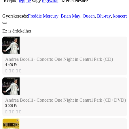
Kérjük,
lépj be
vagy
regisztrálj
az értékeléshez!
Gyorskeresés:
Freddie Mercury
,
Brian May
,
Queen
,
Blu-ray
,
koncert
Ez is érdekelhet
Andrea Bocelli - Concerto One Night in Central Park (CD)
4 490 Ft
Andrea Bocelli - Concerto One Night in Central Park (CD+DVD)
5 990 Ft