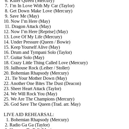
6. Killer Queen (Mercury)
7. I’m In Love With My Car (Taylor)
8. Get Down Make Love (Mercury)
9. Save Me (May)
10. Now I’m Here (May)
11. Dragon Attack (May)
12. Now I’m Here [Reprise] (May)
13. Love Of My Life (Mercury)
14. Under Pressure (Queen / Bowie)
15. Keep Yourself Alive (May)
16. Drum and Tympani Solo (Taylor)
17. Guitar Solo (May)
18. Crazy Little Thing Called Love (Mercury)
19. Jailhouse Rock (Leiber / Stoller)
20. Bohemian Rhapsody (Mercury)
21. Tie Your Mother Down (May)
22. Another One Bites The Dust (Deacon)
23. Sheer Heart Attack (Taylor)
24. We Will Rock You (May)
25. We Are The Champions (Mercury)
26. God Save The Queen (Trad. arr. May)
LIVE AID REHEARSAL:
1. Bohemian Rhapsody (Mercury)
2. Radio Ga Ga (Taylor)