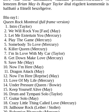
lemezen
Brian May
és
Roger Taylor
által rögzített kommentár is
hallható a filmről beszélgetve.
Blu-ray1:
Queen Rock Montreal (full frame version)
1. Intro (Taylor)
2. We Will Rock You [Fast] (May)
3. Let Me Entertain You (Mercury)
4. Play The Game (Mercury)
5. Somebody To Love (Mercury)
6. Killer Queen (Mercury)
7. I’m In Love With My Car (Taylor)
8. Get Down Make Love (Mercury)
9. Save Me (May)
10. Now I’m Here (May)
11. Dragon Attack (May)
12. Now I’m Here [Reprise] (May)
13. Love Of My Life (Mercury)
14. Under Pressure (Queen / Bowie)
15. Keep Yourself Alive (May)
16. Drum and Tympani Solo (Taylor)
17. Guitar Solo (May)
18. Crazy Little Thing Called Love (Mercury)
19. Jailhouse Rock (Leiber / Stoller)
20. Bohemian Rhapsody (Mercury)