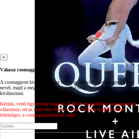
×
Válassz csomagpontot
A csomagpont kiválasztásához írd be az irányítószámot vagy a város
nevét, majd a megjelenő címek közül a megfelelőre kattintva tudod azt
kiválasztani.
Kérjük, vedd figyelembe hogy ha Z-BOX megjelölésű csomagpontot
választasz, ott az utánvétes fizetés csak a Packeta applikációban
lehetséges, a csomagautomatánál nem!