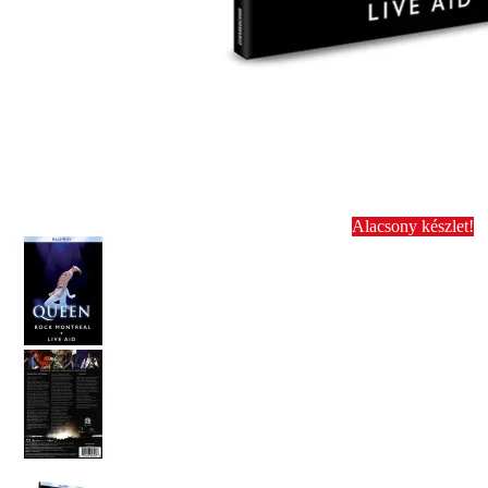
Alacsony készlet!