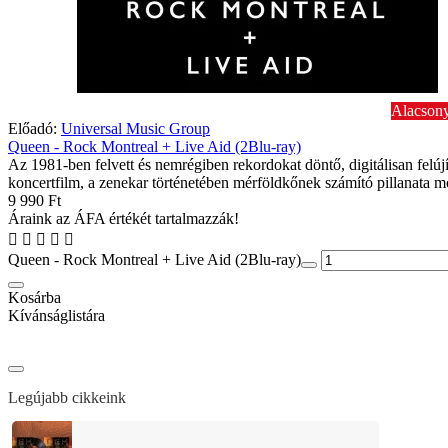
Alacsony
Előadó:
Universal Music Group
Queen - Rock Montreal + Live Aid (2Blu-ray)
Az 1981-ben felvett és nemrégiben rekordokat döntő, digitálisan felújí
koncertfilm, a zenekar történetében mérföldkőnek számító pillanata m
9 990 Ft
Áraink az ÁFA értékét tartalmazzák!
Queen - Rock Montreal + Live Aid (2Blu-ray)
Kosárba
Kívánságlistára
Legújabb cikkeink