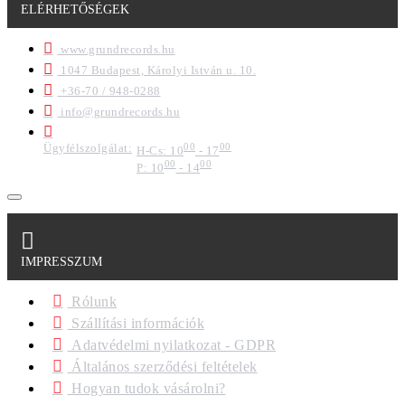
ELÉRHETŐSÉGEK
www.grundrecords.hu
1047 Budapest, Károlyi István u. 10.
+36-70 / 948-0288
info@grundrecords.hu
Ügyfélszolgálat:
00
00
H-Cs: 10
- 17
00
00
P: 10
- 14
IMPRESSZUM
Rólunk
Szállítási információk
Adatvédelmi nyilatkozat - GDPR
Általános szerződési feltételek
Hogyan tudok vásárolni?