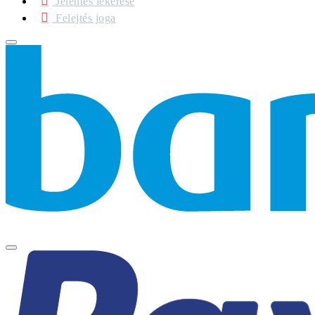
Jelentés lekérése
Felejtés joga