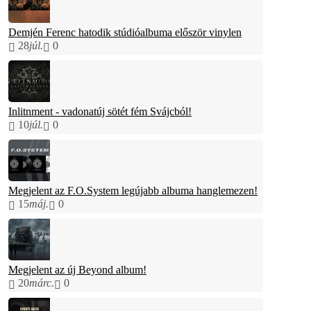
Demjén Ferenc hatodik stúdióalbuma először vinylen
28
júl.
0
Inlitnment - vadonatúj sötét fém Svájcból!
10
júl.
0
Megjelent az F.O.System legújabb albuma hanglemezen!
15
máj.
0
Megjelent az új Beyond album!
20
márc.
0