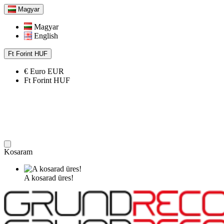
Magyar
Magyar
English
Ft
Forint
HUF
€
Euro
EUR
Ft
Forint
HUF
Kosaram
A kosarad üres!