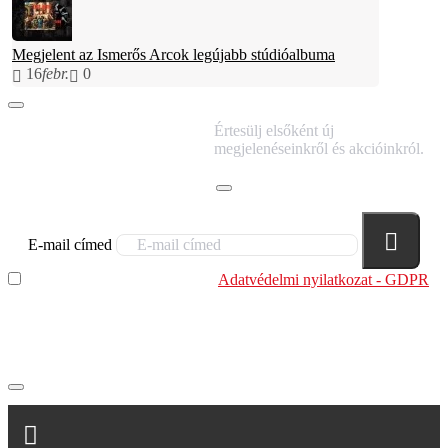
Megjelent az Ismerős Arcok legújabb stúdióalbuma
16
febr.
0
IRATKOZZ FEL
Értesülj elsőként új
HÍRLEVELÜNKRE!
megjelenéseinkről és akcióinkról.
E-mail címed
Elolvastam és megértettem az
Adatvédelmi nyilatkozat - GDPR
szabályzatban leírtakat. Tudomásul veszem, hogy a
regisztrációkor megadott adataim egy részét anonimizált
formában a cég marketing célokra felhasználja.