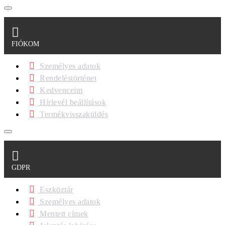
FIÓKOM
Személyes adatok
Rendeléstörténet
Kedvenceim
Hírlevél beállítások
Termékvisszaküldés
GDPR
Eszköztár
Személyes adatok
Mentett címek