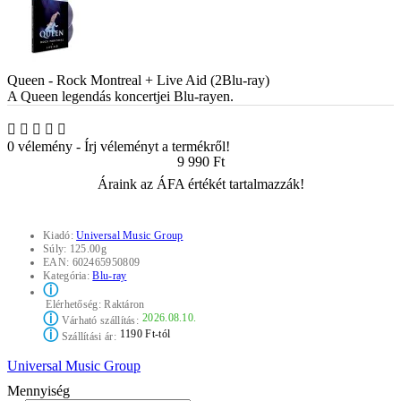
Queen - Rock Montreal + Live Aid (2Blu-ray)
A Queen legendás koncertjei Blu-rayen.
0 vélemény
-
Írj véleményt a termékről!
9 990 Ft
Áraink az ÁFA értékét tartalmazzák!
Kiadó:
Universal Music Group
Súly:
125.00g
EAN:
602465950809
Kategória:
Blu-ray
ⓘ
Elérhetőség:
Raktáron
ⓘ
2026.08.10.
Várható szállítás:
ⓘ
1190 Ft-tól
Szállítási ár:
Universal Music Group
Mennyiség