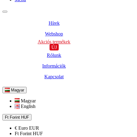
Hírek
Webshop
Akciós termékek
ÚJ
Rólunk
Információk
Kapcsolat
Magyar
Magyar
English
Ft
Forint
HUF
€
Euro
EUR
Ft
Forint
HUF