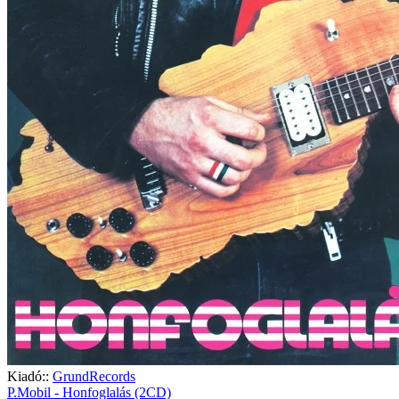
Kiadó::
GrundRecords
P.Mobil - Honfoglalás (2CD)