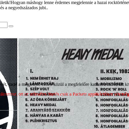
ászületik!Hogyan máshogy lenne érdemes megjelennie a hazai rocktörté
és a negyedszázados jubi..
ét, majd a megjelenő címek közül a megfelelőre kattintva tudod azt kiv
sztasz, ott az utánvétes fizetés csak a Packeta applikációban lehets