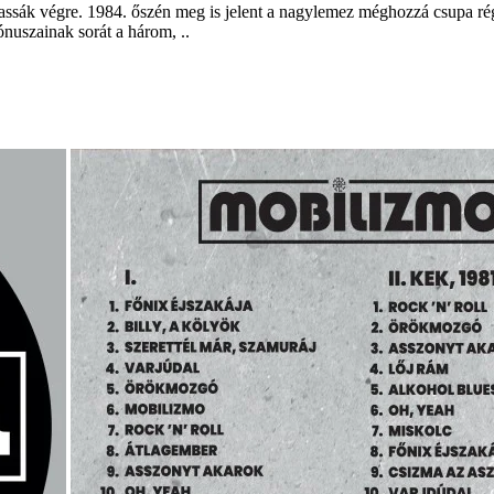
hassák végre. 1984. őszén meg is jelent a nagylemez méghozzá csupa régi
nuszainak sorát a három, ..