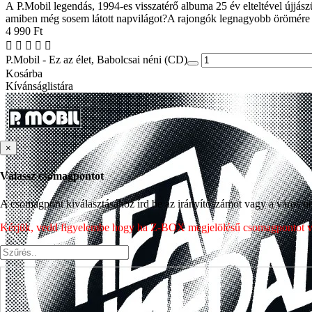
A P.Mobil legendás, 1994-es visszatérő albuma 25 év elteltével újj
amiben még sosem látott napvilágot?A rajongók legnagyobb örömére 
4 990 Ft
P.Mobil - Ez az élet, Babolcsai néni (CD)
Kosárba
Kívánságlistára
×
Válassz csomagpontot
A csomagpont kiválasztásához írd be az irányítószámot vagy a város nev
Kérjük, vedd figyelembe hogy ha Z-BOX megjelölésű csomagpontot vála