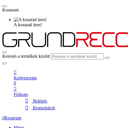
Kosaram
A kosarad üres!
Keresés a termékek között
Kedvenceim
0
Fiókom
Belépés
Regisztráció
0
Kosaram
Menu