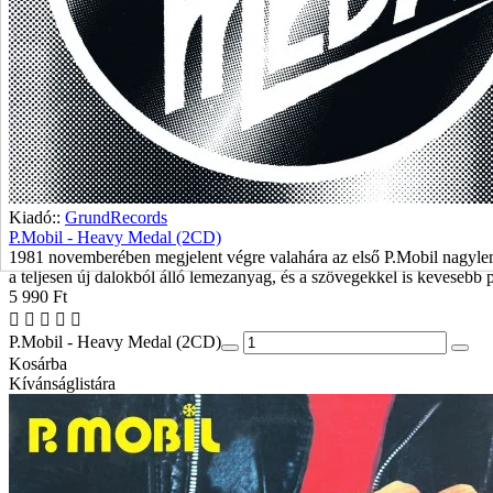
Kiadó::
GrundRecords
P.Mobil - Heavy Medal (2CD)
1981 novemberében megjelent végre valahára az első P.Mobil nagylemez
a teljesen új dalokból álló lemezanyag, és a szövegekkel is kevesebb p
5 990 Ft
P.Mobil - Heavy Medal (2CD)
Kosárba
Kívánságlistára