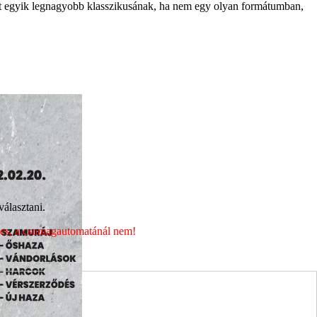
net egyik legnagyobb klasszikusának, ha nem egy olyan formátumban,
álasztani.
éges, a csomagautomatánál nem!