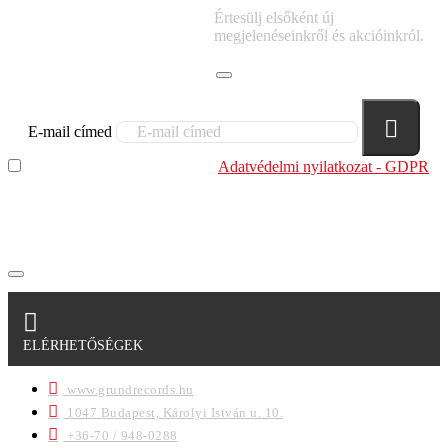
IRATKOZZ FEL
Értesülj elsőként új
HÍRLEVELÜNKRE!
megjelenéseinkről és akcióinkról.
E-mail címed
Elolvastam és megértettem az
Adatvédelmi nyilatkozat - GDPR
szabályzatban leírtakat. Tudomásul veszem, hogy a
regisztrációkor megadott adataim egy részét anonimizált
formában a cég marketing célokra felhasználja.
ELÉRHETŐSÉGEK
www.grundrecords.hu
1047 Budapest, Károlyi István u. 10.
+36-70 / 948-0288