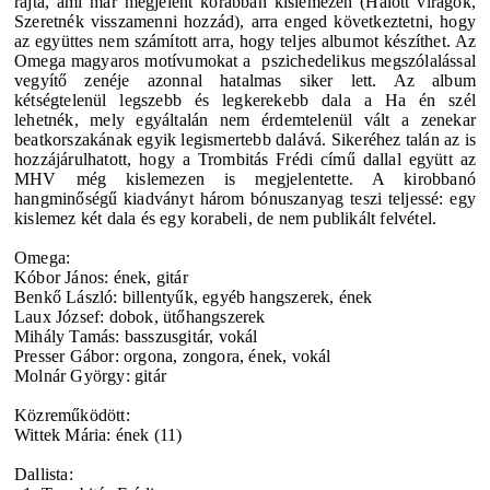
rajta, ami már megjelent korábban kislemezen (Halott virágok,
Szeretnék visszamenni hozzád), arra enged következtetni, hogy
az együttes nem számított arra, hogy teljes albumot készíthet. Az
Omega magyaros motívumokat a pszichedelikus megszólalással
vegyítő zenéje azonnal hatalmas siker lett. Az album
kétségtelenül legszebb és legkerekebb dala a Ha én szél
lehetnék, mely egyáltalán nem érdemtelenül vált a zenekar
beatkorszakának egyik legismertebb dalává. Sikeréhez talán az is
hozzájárulhatott, hogy a Trombitás Frédi című dallal együtt az
MHV még kislemezen is megjelentette. A kirobbanó
hangminőségű kiadványt három bónuszanyag teszi teljessé: egy
kislemez két dala és egy korabeli, de nem publikált felvétel.
Omega:
Kóbor János: ének, gitár
Benkő László: billentyűk, egyéb hangszerek, ének
Laux József: dobok, ütőhangszerek
Mihály Tamás: basszusgitár, vokál
Presser Gábor: orgona, zongora, ének, vokál
Molnár György: gitár
Közreműködött:
Wittek Mária: ének (11)
Dallista: