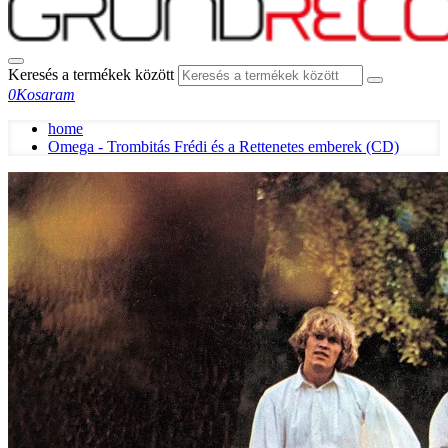
Keresés a termékek között
0
Kosaram
home
Omega - Trombitás Frédi és a Rettenetes emberek (CD)