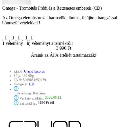
Omega - Trombitás Frédi és a Rettenetes emberek (CD)
Az Omega életműsorozat harmadik albuma, felújított hangzással
bónuszfelvételekkel !
1 vélemény
-
Írj véleményt a termékről!
3 990 Ft
Áraink az ÁFA értékét tartalmazzák!
Kiadó:
GrundRecords
Súly:
130.00g
EAN:
5999861659159
Kategória:
CD
ⓘ
Elérhetőség:
Raktáron
ⓘ
2026.08.11.
Várható szállítás:
ⓘ
1190 Ft-tól
Szállítási ár: