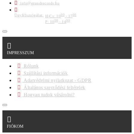
info@grundrecords.hu
Ügyfélszolgálat:
00
00
H-Cs: 10
- 17
00
00
P: 10
- 14
IMPRESSZUM
Rólunk
Szállítási információk
Adatvédelmi nyilatkozat - GDPR
Általános szerződési feltételek
Hogyan tudok vásárolni?
FIÓKOM