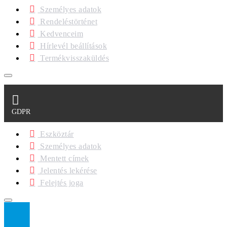
Személyes adatok
Rendeléstörténet
Kedvenceim
Hírlevél beállítások
Termékvisszaküldés
GDPR
Eszköztár
Személyes adatok
Mentett címek
Jelentés lekérése
Felejtés joga