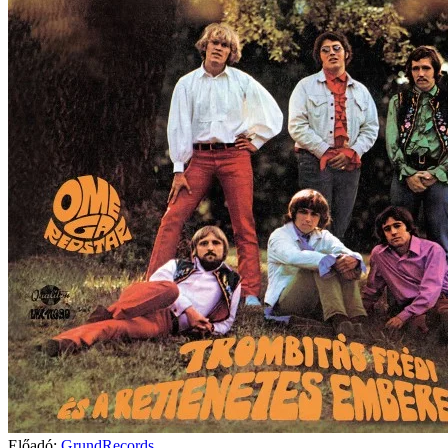
Előadó:
GrundRecords