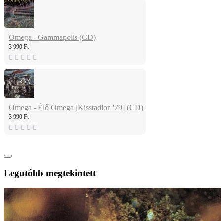
Omega - Gammapolis (CD)
3 990 Ft
Omega - Élő Omega [Kisstadion '79] (CD)
3 990 Ft
Legutóbb megtekintett