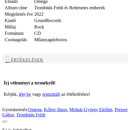
Előadó
Omega
Album címe
Trombitás Frédi és Rettenetes emberek
Megjelenés éve
2022
Kiadó
GrundRecords
Műfaj
Rock
Formátum
CD
Csomagolás
Műanyagdobozos
ÉRTÉKELÉSEK
Írj véleményt a termékről!
Kérjük,
lépj be
vagy
regisztrálj
az értékeléshez!
Gyorskeresés:
Omega
,
Kóbor János
,
Molnár György Elefánt
,
Presser
Gábor
,
Trombitás Frédi
Ez is érdekelhet