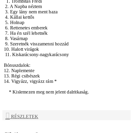
1. Trombitás Frédi
2. A Napba néztem
3. Egy lány nem ment haza
4. Kállai kettős
5. Holnap
6. Rettenetes emberek
7. Ha én szél lehetnék
8. Vasárnap
9. Szeretnék visszamenni hozzád
10. Halott virágok
11. Kiskarácsony-nagykarácsony
Bónuszdalok:
12. Naplemente
13. Régi csibészek
14. Vigyázz, vigyázz rám *
* Kislemezen meg nem jelent dalritkaság.
RÉSZLETEK