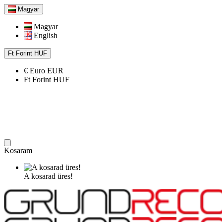
Magyar
Magyar
English
Ft
Forint
HUF
€
Euro
EUR
Ft
Forint
HUF
Kosaram
A kosarad üres!