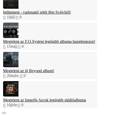
Inlitnment - vadonatúj sötét fém Svájcból!
10
júl.
0
Megjelent az F.O.System legújabb albuma hanglemezen!
15
máj.
0
Megjelent az új Beyond album!
20
márc.
0
Megjelent az Ismerős Arcok legújabb stúdióalbuma
16
febr.
0