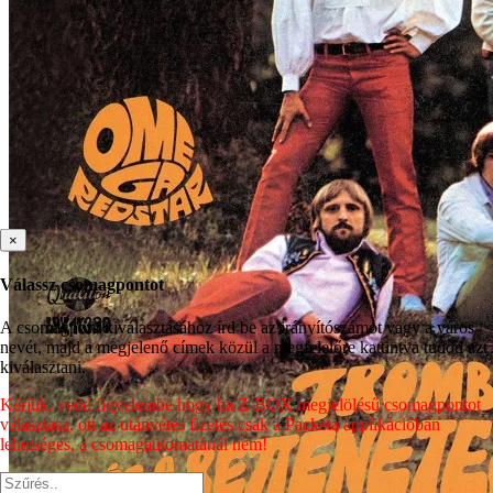
×
Válassz csomagpontot
A csomagpont kiválasztásához írd be az irányítószámot vagy a város
nevét, majd a megjelenő címek közül a megfelelőre kattintva tudod azt
kiválasztani.
Kérjük, vedd figyelembe hogy ha Z-BOX megjelölésű csomagpontot
választasz, ott az utánvétes fizetés csak a Packeta applikációban
lehetséges, a csomagautomatánál nem!