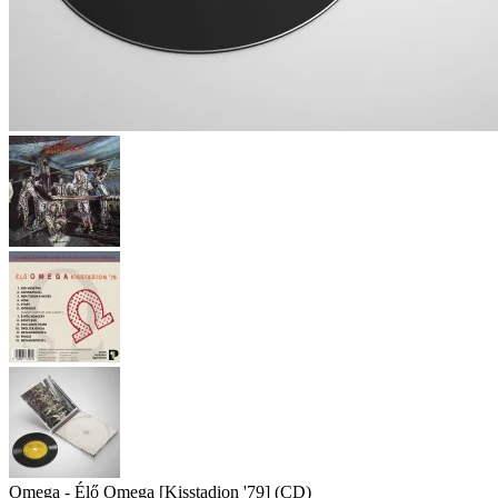
Omega - Élő Omega [Kisstadion '79] (CD)