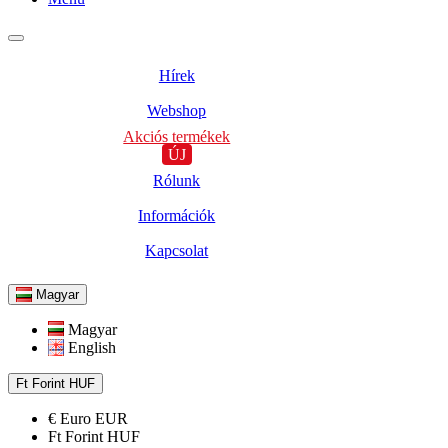
Hírek
Webshop
Akciós termékek
ÚJ
Rólunk
Információk
Kapcsolat
Magyar
Magyar
English
Ft
Forint
HUF
€
Euro
EUR
Ft
Forint
HUF