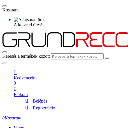
Kosaram
A kosarad üres!
Keresés a termékek között
Kedvenceim
0
Fiókom
Belépés
Regisztráció
0
Kosaram
Menu