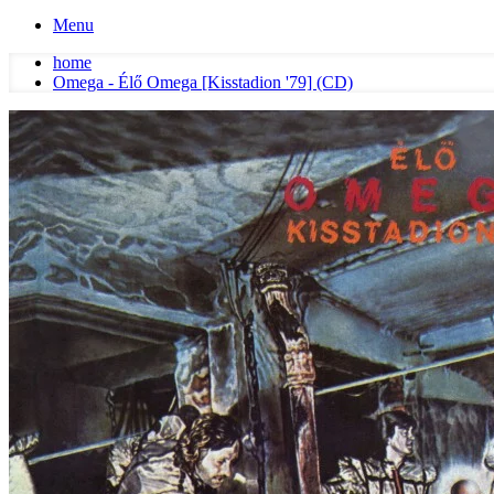
Menu
home
Omega - Élő Omega [Kisstadion '79] (CD)