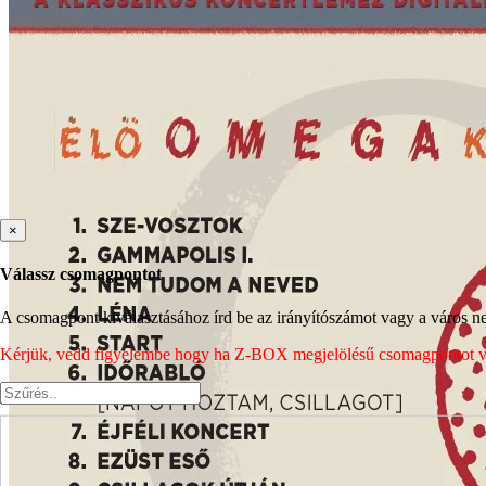
×
Válassz csomagpontot
A csomagpont kiválasztásához írd be az irányítószámot vagy a város nev
Kérjük, vedd figyelembe hogy ha Z-BOX megjelölésű csomagpontot vála