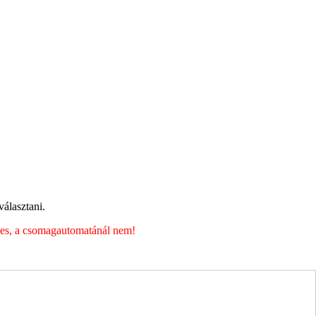
álasztani.
éges, a csomagautomatánál nem!