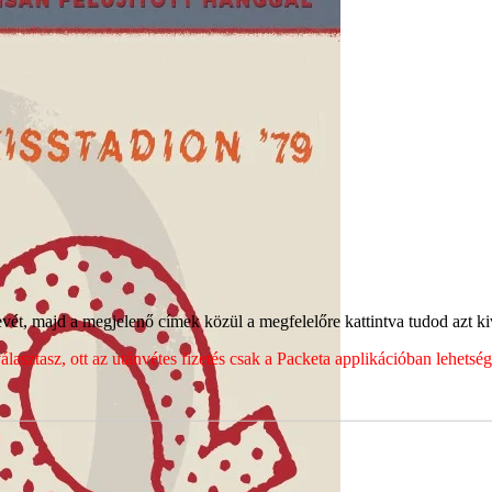
ét, majd a megjelenő címek közül a megfelelőre kattintva tudod azt kiv
sztasz, ott az utánvétes fizetés csak a Packeta applikációban lehets