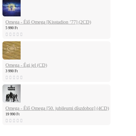
Omega - Élő Omega [Kisstadion ’77] (2CD)
5 990 Ft
Omega - Égi jel (CD)
3 990 Ft
Omega - Élő Omega [50. jubileumi díszdoboz] (4CD)
19 990 Ft