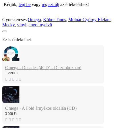
Kérjük,
lépj be
vagy
regisztrálj
az értékeléshez!
Gyorskeresés:
Omega
,
Kóbor János
,
Molnár György Elefánt
,
Mecky
,
vinyl
,
angol nyelvű
Ez is érdekelhet
Omega - Decades (4CD) - Díszdobozban!
13 990 Ft
Omega - A Föld árnyékos oldalán (CD)
3 990 Ft