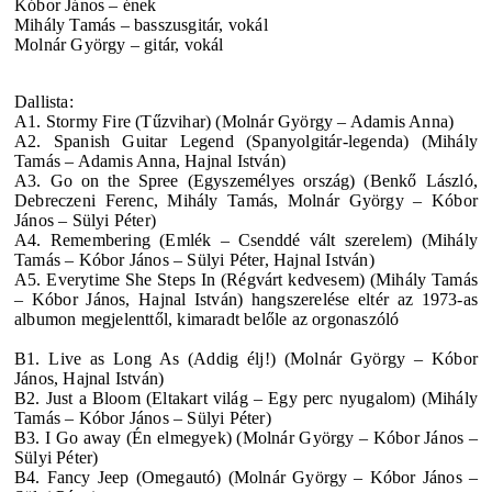
Kóbor János – ének
Mihály Tamás – basszusgitár, vokál
Molnár György – gitár, vokál
Dallista:
A1. Stormy Fire (Tűzvihar) (Molnár György – Adamis Anna)
A2. Spanish Guitar Legend (Spanyolgitár-legenda) (Mihály
Tamás – Adamis Anna, Hajnal István)
A3. Go on the Spree (Egyszemélyes ország) (Benkő László,
Debreczeni Ferenc, Mihály Tamás, Molnár György – Kóbor
János – Sülyi Péter)
A4. Remembering (Emlék – Csenddé vált szerelem) (Mihály
Tamás – Kóbor János – Sülyi Péter, Hajnal István)
A5. Everytime She Steps In (Régvárt kedvesem) (Mihály Tamás
– Kóbor János, Hajnal István) hangszerelése eltér az 1973-as
albumon megjelenttől, kimaradt belőle az orgonaszóló
B1. Live as Long As (Addig élj!) (Molnár György – Kóbor
János, Hajnal István)
B2. Just a Bloom (Eltakart világ – Egy perc nyugalom) (Mihály
Tamás – Kóbor János – Sülyi Péter)
B3. I Go away (Én elmegyek) (Molnár György – Kóbor János –
Sülyi Péter)
B4. Fancy Jeep (Omegautó) (Molnár György – Kóbor János –