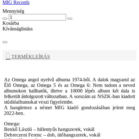
MIG Records
Mennyiség
Kosárba
Kívánságlistára
TERMÉKLEÍRÁS
Az Omega angol nyelvű albuma 1974-ből. A dalok magyarul az
Élő Omega, az Omega 5 és az Omega 6: Nem tudom a neved
albumokon hallhatók, illetve a 10000 lépés album két dala is
felkerült átdolgozott változatban.
A sorszám az NSZK-ban kiadott
stúdióalbumokat veszi figyelembe.
A hanglemez a német MIG kiadó gondozásában jelent meg
2022-ben.
Omega:
Benkő László – billentyűs hangszerek, vokál
Debreczeni Ferenc – dob, ütőhangszerek, vokál