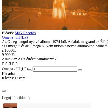
Előadó:
MIG Records
Omega - III (LP)
Az Omega angol nyelvű albuma 1974-ből. A dalok magyarul az Élő
az Omega 5 és az Omega 6: Nem tudom a neved albumokon hallhatók,
a 10000..
9 990 Ft
Áraink az ÁFA értékét tartalmazzák!
Omega - III (LP)
Kosárba
Kívánságlistára
Legújabb cikkeink