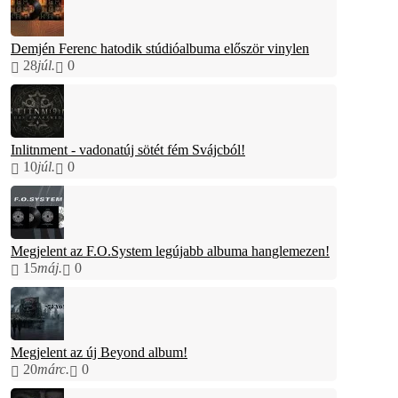
Demjén Ferenc hatodik stúdióalbuma először vinylen
28
júl.
0
Inlitnment - vadonatúj sötét fém Svájcból!
10
júl.
0
Megjelent az F.O.System legújabb albuma hanglemezen!
15
máj.
0
Megjelent az új Beyond album!
20
márc.
0