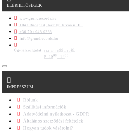
ELÉRHETŐSÉGEK
www.grundrecords.hu
1047 Budapest, Károlyi István u. 10.
+36-70 / 948-0288
info@grundrecords.hu
Ügyfélszolgálat:
00
00
H-Cs: 10
- 17
00
00
P: 10
- 14
IMPRESSZUM
Rólunk
Szállítási információk
Adatvédelmi nyilatkozat - GDPR
Általános szerződési feltételek
Hogyan tudok vásárolni?