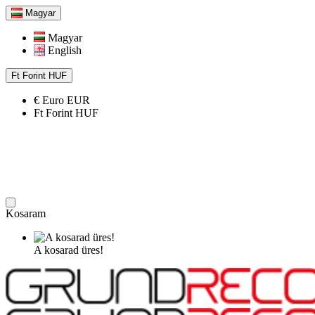
Magyar
Magyar
English
Ft
Forint
HUF
€
Euro
EUR
Ft
Forint
HUF
Kosaram
A kosarad üres!