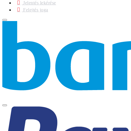
Jelentés lekérése
Felejtés joga