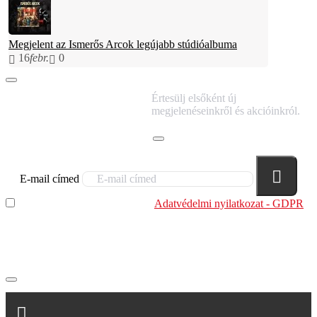
Megjelent az Ismerős Arcok legújabb stúdióalbuma
16
febr.
0
IRATKOZZ FEL
Értesülj elsőként új
HÍRLEVELÜNKRE!
megjelenéseinkről és akcióinkról.
E-mail címed
Elolvastam és megértettem az
Adatvédelmi nyilatkozat - GDPR
szabályzatban leírtakat. Tudomásul veszem, hogy a
regisztrációkor megadott adataim egy részét anonimizált
formában a cég marketing célokra felhasználja.