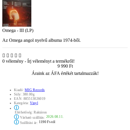
Omega - III (LP)
Az Omega angol nyelvű albuma 1974-ből.
0 vélemény
-
Írj véleményt a termékről!
9 990 Ft
Áraink az ÁFA értékét tartalmazzák!
Kiadó:
MIG Records
Súly:
380.00g
EAN:
885513026019
Kategória:
Vinyl
ⓘ
Elérhetőség:
Raktáron
ⓘ
2026.08.11.
Várható szállítás:
ⓘ
1190 Ft-tól
Szállítási ár: