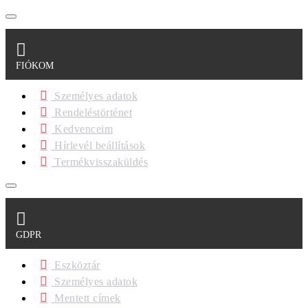
FIÓKOM
Személyes adatok
Rendeléstörténet
Kedvenceim
Hírlevél beállítások
Termékvisszaküldés
GDPR
Eszköztár
Személyes adatok
Mentett címek