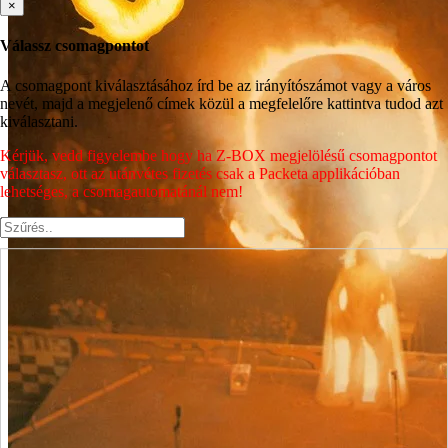
×
Válassz csomagpontot
A csomagpont kiválasztásához írd be az irányítószámot vagy a város
nevét, majd a megjelenő címek közül a megfelelőre kattintva tudod azt
kiválasztani.
Kérjük, vedd figyelembe hogy ha Z-BOX megjelölésű csomagpontot
választasz, ott az utánvétes fizetés csak a Packeta applikációban
lehetséges, a csomagautomatánál nem!