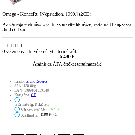
Omega - KonceRt. [Népstadion, 1999.] (2CD)
Az Omega életműsorozat huszonkettedik része, restaurált hangzással
dupla CD-n.
0 vélemény
-
Írj véleményt a termékről!
6 490 Ft
Áraink az ÁFA értékét tartalmazzák!
Kiadó:
GrundRecords
Súly:
130.00g
EAN:
5999861659340
Kategória:
CD
ⓘ
Elérhetőség:
Raktáron
ⓘ
2026.08.11.
Várható szállítás:
ⓘ
1190 Ft-tól
Szállítási ár: