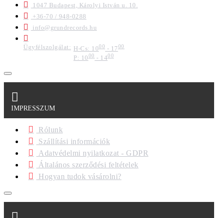
1047 Budapest, Károlyi István u. 10.
+36-70 / 948-0288
info@grundrecords.hu
Ügyfélszolgálat:
00
00
H-Cs: 10
- 17
00
00
P: 10
- 14
IMPRESSZUM
Rólunk
Szállítási információk
Adatvédelmi nyilatkozat - GDPR
Általános szerződési feltételek
Hogyan tudok vásárolni?