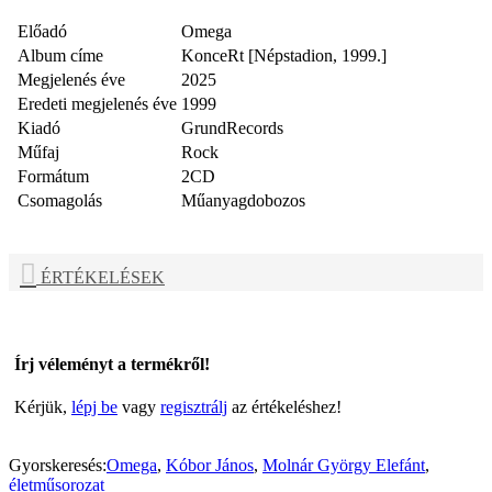
Előadó
Omega
Album címe
KonceRt [Népstadion, 1999.]
Megjelenés éve
2025
Eredeti megjelenés éve
1999
Kiadó
GrundRecords
Műfaj
Rock
Formátum
2CD
Csomagolás
Műanyagdobozos
ÉRTÉKELÉSEK
Írj véleményt a termékről!
Kérjük,
lépj be
vagy
regisztrálj
az értékeléshez!
Gyorskeresés:
Omega
,
Kóbor János
,
Molnár György Elefánt
,
életműsorozat