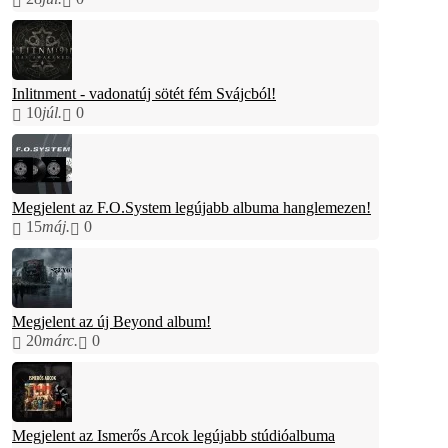
Inlitnment - vadonatúj sötét fém Svájcból!
10
júl.
0
Megjelent az F.O.System legújabb albuma hanglemezen!
15
máj.
0
Megjelent az új Beyond album!
20
márc.
0
Megjelent az Ismerős Arcok legújabb stúdióalbuma