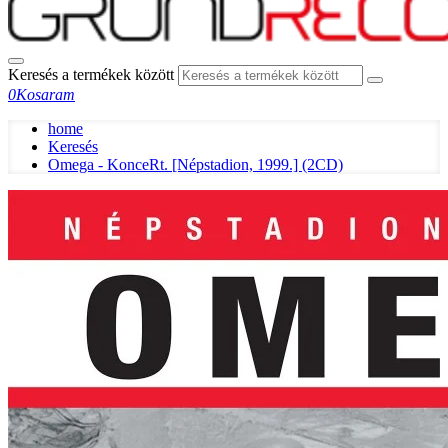
Keresés a termékek között
0
Kosaram
home
Keresés
Omega - KonceRt. [Népstadion, 1999.] (2CD)