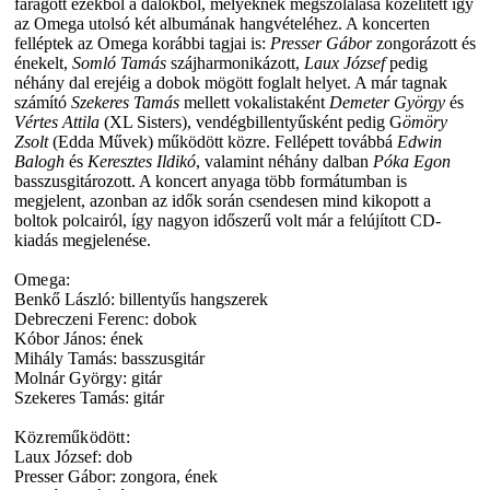
faragott ezekből a dalokból, melyeknek megszólalása közelített így
az Omega utolsó két albumának hangvételéhez. A koncerten
felléptek az Omega korábbi tagjai is:
Presser Gábor
zongorázott és
énekelt,
Somló Tamás
szájharmonikázott,
Laux József
pedig
néhány dal erejéig a dobok mögött foglalt helyet. A már tagnak
számító
Szekeres Tamás
mellett vokalistaként
Demeter György
és
Vértes Attila
(XL Sisters), vendégbillentyűsként pedig G
ömöry
Zsolt
(Edda Művek) működött közre. Fellépett továbbá
Edwin
Balogh
és
Keresztes Ildikó
, valamint néhány dalban
Póka Egon
basszusgitározott. A koncert anyaga több formátumban is
megjelent, azonban az idők során csendesen mind kikopott a
boltok polcairól, így nagyon időszerű volt már a felújított CD-
kiadás megjelenése.
Omega:
Benkő László: billentyűs hangszerek
Debreczeni Ferenc: dobok
Kóbor János: ének
Mihály Tamás: basszusgitár
Molnár György: gitár
Szekeres Tamás: gitár
Közreműködött:
Laux József: dob
Presser Gábor: zongora, ének