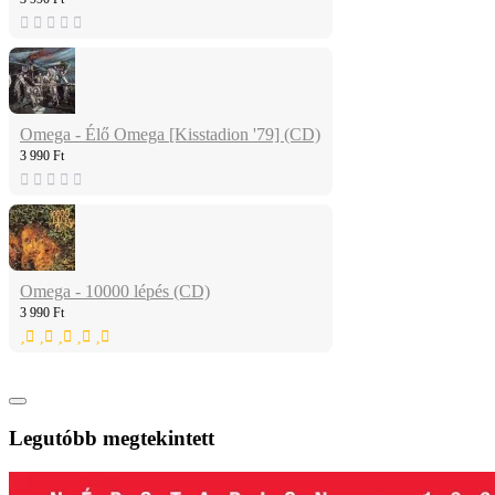
Omega - Élő Omega [Kisstadion '79] (CD)
3 990 Ft
Omega - 10000 lépés (CD)
3 990 Ft
Legutóbb megtekintett