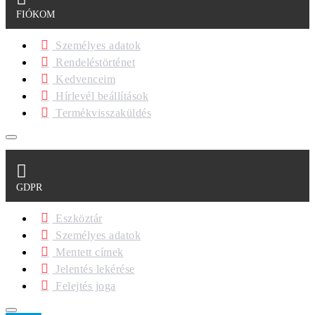
FIÓKOM
Személyes adatok
Rendeléstörténet
Kedvenceim
Hírlevél beállítások
Termékvisszaküldés
GDPR
Eszköztár
Személyes adatok
Mentett címek
Jelentés lekérése
Felejtés joga