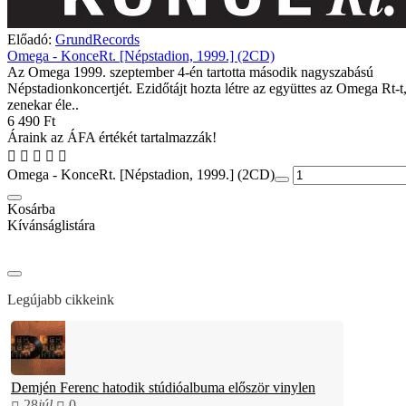
Előadó:
GrundRecords
Omega - KonceRt. [Népstadion, 1999.] (2CD)
Az Omega 1999. szeptember 4-én tartotta második nagyszabású
Népstadionkoncertjét. Ezidőtájt hozta létre az együttes az Omega Rt-t
zenekar éle..
6 490 Ft
Áraink az ÁFA értékét tartalmazzák!
Omega - KonceRt. [Népstadion, 1999.] (2CD)
Kosárba
Kívánságlistára
Legújabb cikkeink
Demjén Ferenc hatodik stúdióalbuma először vinylen
28
júl.
0