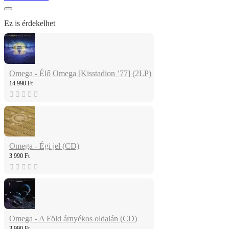
Ez is érdekelhet
Omega - Élő Omega [Kisstadion ’77] (2LP)
14 990 Ft
Omega - Égi jel (CD)
3 990 Ft
Omega - A Föld árnyékos oldalán (CD)
3 990 Ft