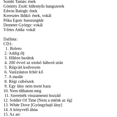
Somló Tamás: ének
Gömöry Zsolt: billentyűs hangszerek
Edwin Balogh: ének
Keresztes Ildikó: ének, vokál
Póka Egon: basszusgitár
Demeter György: vokál
Vértes Attila: vokál
Dallista:
CD1:
1. Bolero
2. Addig élj
3. Hűtlen barátok
4. 200 évvel az utolsó háború után
5. Régvárt kedvesem
6. Varázslatos fehér kő
7. A madár
8. Régi csibészek
9. Egy lány nem ment haza
10. Nem tilthatom meg
11. Szeretnék visszamenni hozzád
12. Soldier Of Time [Nem a miénk
az ég]
13. White Dove [Gyöngyhajú lány]
14. A könyvelő álma
15. Az arc