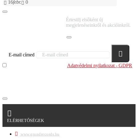
16
febr.
0
IRATKOZZ FEL
Értesülj elsőként új
HÍRLEVELÜNKRE!
megjelenéseinkről és akcióinkról.
E-mail címed
Elolvastam és megértettem az
Adatvédelmi nyilatkozat - GDPR
szabályzatban leírtakat. Tudomásul veszem, hogy a
regisztrációkor megadott adataim egy részét anonimizált
formában a cég marketing célokra felhasználja.
ELÉRHETŐSÉGEK
www.grundrecords.hu