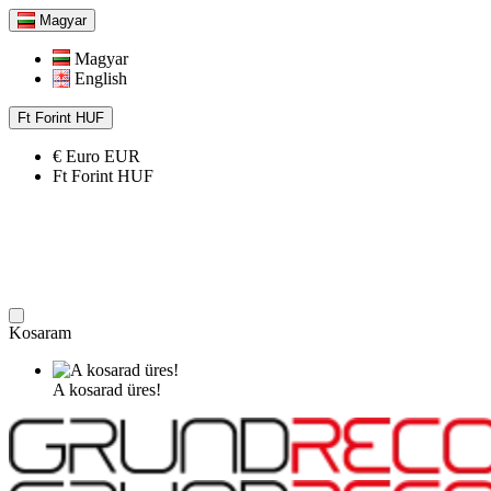
Magyar
Magyar
English
Ft
Forint
HUF
€
Euro
EUR
Ft
Forint
HUF
Kosaram
A kosarad üres!