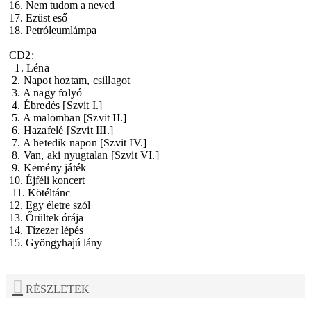
16. Nem tudom a neved
17. Ezüst eső
18. Petróleumlámpa
CD2:
1. Léna
2. Napot hoztam, csillagot
3. A nagy folyó
4. Ébredés [Szvit I.]
5. A malomban [Szvit II.]
6. Hazafelé [Szvit III.]
7. A hetedik napon [Szvit IV.]
8. Van, aki nyugtalan [Szvit VI.]
9. Kemény játék
10. Éjféli koncert
11. Kötéltánc
12. Egy életre szól
13. Őrültek órája
14. Tízezer lépés
15. Gyöngyhajú lány
RÉSZLETEK