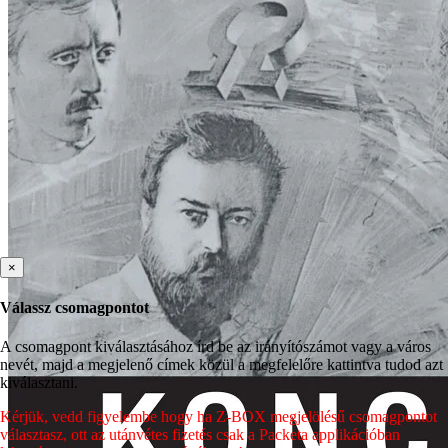
×
Válassz csomagpontot
A csomagpont kiválasztásához írd be az irányítószámot vagy a város
nevét, majd a megjelenő címek közül a megfelelőre kattintva tudod azt
kiválasztani.
Kérjük, vedd figyelembe hogy ha Z-BOX megjelölésű csomagpontot
választasz, ott az utánvétes fizetés csak a Packeta applikációban