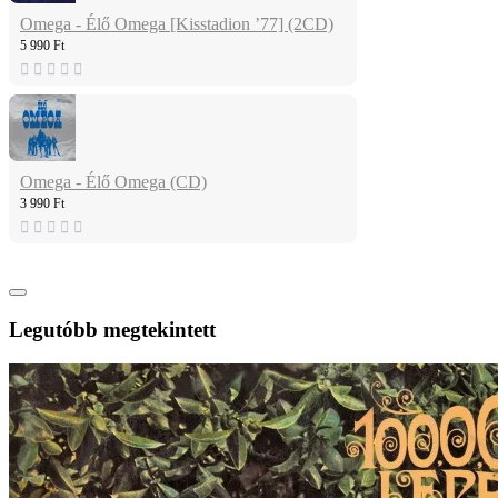
Omega - Élő Omega [Kisstadion ’77] (2CD)
5 990 Ft
Omega - Élő Omega (CD)
3 990 Ft
Legutóbb megtekintett