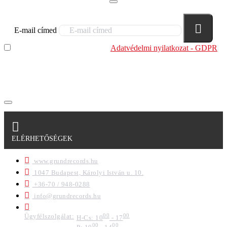
E-mail címed
Elolvastam és megértettem az
Adatvédelmi nyilatkozat - GDPR
szabályzatban leírtakat. Tudomásul veszem, hogy a
regisztrációkor megadott adataim egy részét anonimizált
formában a cég marketing célokra felhasználja.
ELÉRHETŐSÉGEK
www.grundrecords.hu
1047 Budapest, Károlyi István u. 10.
+36-70 / 948-0288
info@grundrecords.hu
Ügyfélszolgálat:
00
00
H-Cs: 10
- 17
00
00