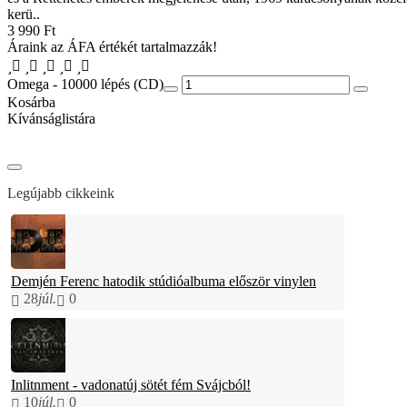
kerü..
3 990 Ft
Áraink az ÁFA értékét tartalmazzák!
Omega - 10000 lépés (CD)
Kosárba
Kívánságlistára
Legújabb cikkeink
Demjén Ferenc hatodik stúdióalbuma először vinylen
28
júl.
0
Inlitnment - vadonatúj sötét fém Svájcból!
10
júl.
0