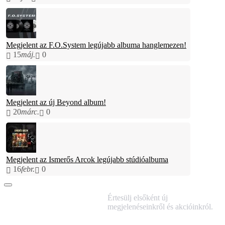
Megjelent az F.O.System legújabb albuma hanglemezen!
15
máj.
0
Megjelent az új Beyond album!
20
márc.
0
Megjelent az Ismerős Arcok legújabb stúdióalbuma
16
febr.
0
IRATKOZZ FEL
Értesülj elsőként új
HÍRLEVELÜNKRE!
megjelenéseinkről és akcióinkról.