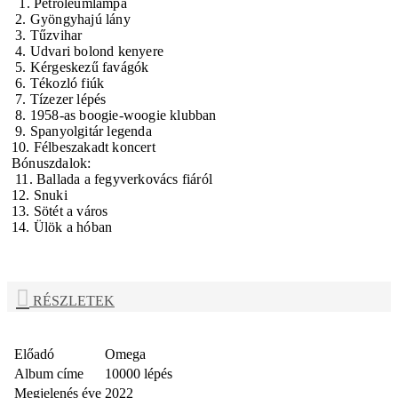
1. Petróleumlámpa
2. Gyöngyhajú lány
3. Tűzvihar
4. Udvari bolond kenyere
5. Kérgeskezű favágók
6. Tékozló fiúk
7. Tízezer lépés
8. 1958-as boogie-woogie klubban
9. Spanyolgitár legenda
10. Félbeszakadt koncert
Bónuszdalok:
11. Ballada a fegyverkovács fiáról
12. Snuki
13. Sötét a város
14. Ülök a hóban
RÉSZLETEK
Előadó
Omega
Album címe
10000 lépés
Megjelenés éve
2022