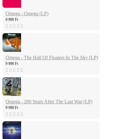
Omega - Omega (LP)
9 990 Ft
Omega - The Hall Of Floaters In The Sky (LP)
9 990 Ft
Omega - 200 Years After The Last War (LP)
9 990 Ft