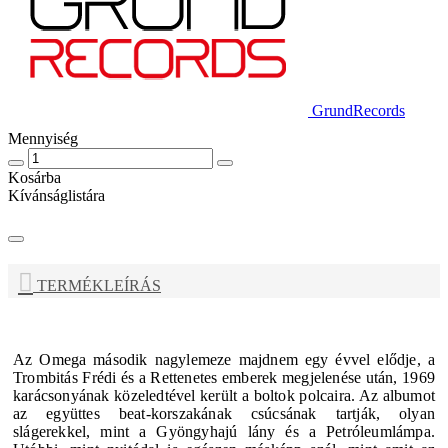
GrundRecords
Mennyiség
Kosárba
Kívánságlistára
TERMÉKLEÍRÁS
Az Omega második nagylemeze majdnem egy évvel elődje, a
Trombitás Frédi és a Rettenetes emberek megjelenése után, 1969
karácsonyának közeledtével került a boltok polcaira. Az albumot
az együttes beat-korszakának csúcsának tartják, olyan
slágerekkel, mint a Gyöngyhajú lány és a Petróleumlámpa.