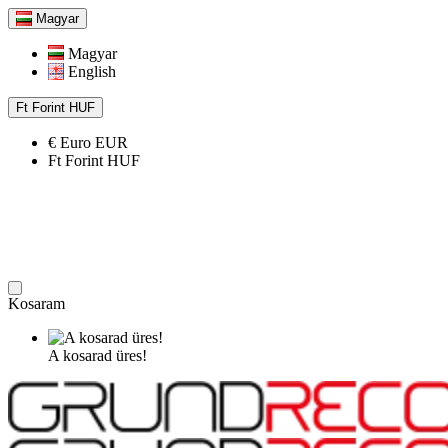
Magyar
Magyar
English
Ft
Forint
HUF
€
Euro
EUR
Ft
Forint
HUF
Kosaram
A kosarad üres!