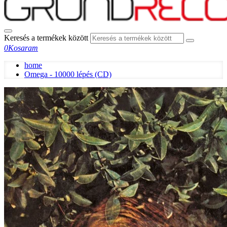
Keresés a termékek között
0
Kosaram
home
Omega - 10000 lépés (CD)