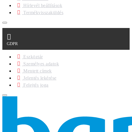
Hírlevél beállítások
Termékvisszaküldés
GDPR
Eszköztár
Személyes adatok
Mentett címek
Jelentés lekérése
Felejtés joga