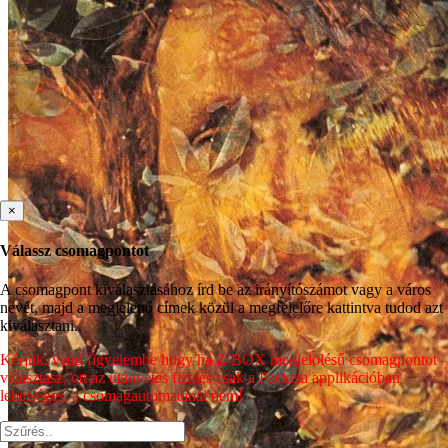
×
Válassz csomagpontot
A csomagpont kiválasztásához írd be az irányítószámot vagy a város
nevét, majd a megjelenő címek közül a megfelelőre kattintva tudod azt
kiválasztani.
Kérjük, vedd figyelembe hogy ha Z-BOX megjelölésű csomagpontot
választasz, ott az utánvétes fizetés csak a Packeta applikációban
lehetséges, a csomagautomatánál nem!