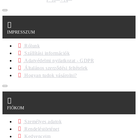
P: 10
- 14
IMPRESSZUM
Rólunk
Szállítási információk
Adatvédelmi nyilatkozat - GDPR
Általános szerződési feltételek
Hogyan tudok vásárolni?
FIÓKOM
Személyes adatok
Rendeléstörténet
Kedvenceim