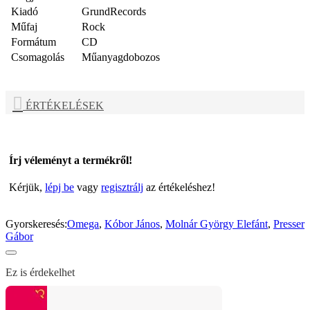
Kiadó
GrundRecords
Műfaj
Rock
Formátum
CD
Csomagolás
Műanyagdobozos
ÉRTÉKELÉSEK
Írj véleményt a termékről!
Kérjük,
lépj be
vagy
regisztrálj
az értékeléshez!
Gyorskeresés:
Omega
,
Kóbor János
,
Molnár György Elefánt
,
Presser
Gábor
Ez is érdekelhet