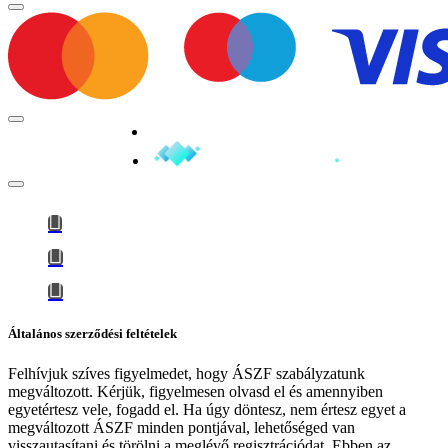
Minden jog fenntartva © 2026
Általános szerződési feltételek
Felhívjuk szíves figyelmedet, hogy
ÁSZF szabályzatunk
megváltozott
. Kérjük, figyelmesen olvasd el és amennyiben
egyetértesz vele, fogadd el. Ha úgy döntesz, nem értesz egyet a
megváltozott ÁSZF minden pontjával, lehetőséged van
visszautasítani és törölni a meglévő regisztrációdat. Ebben az