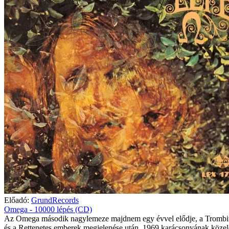
Előadó:
GrundRecords
Omega - 10000 lépés (CD)
Az Omega második nagylemeze majdnem egy évvel elődje, a Trombit
és a Rettenetes emberek megjelenése után, 1969 karácsonyának közel