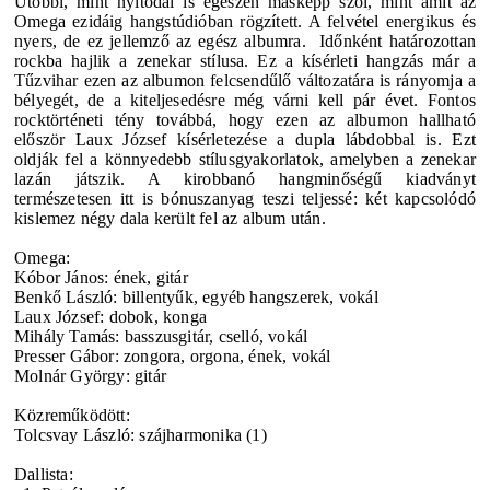
Utóbbi, mint nyitódal is egészen másképp szól, mint amit az
Omega ezidáig hangstúdióban rögzített. A felvétel energikus és
nyers, de ez jellemző az egész albumra. Időnként határozottan
rockba hajlik a zenekar stílusa. Ez a kísérleti hangzás már a
Tűzvihar ezen az albumon felcsendűlő változatára is rányomja a
bélyegét, de a kiteljesedésre még várni kell pár évet. Fontos
rocktörténeti tény továbbá, hogy ezen az albumon hallható
először Laux József kísérletezése a dupla lábdobbal is. Ezt
oldják fel a könnyedebb stílusgyakorlatok, amelyben a zenekar
lazán játszik. A kirobbanó hangminőségű kiadványt
természetesen itt is bónuszanyag teszi teljessé: két kapcsolódó
kislemez négy dala került fel az album után.
Omega:
Kóbor János: ének, gitár
Benkő László: billentyűk, egyéb hangszerek, vokál
Laux József: dobok, konga
Mihály Tamás: basszusgitár, cselló, vokál
Presser Gábor: zongora, orgona, ének, vokál
Molnár György: gitár
Közreműködött:
Tolcsvay László: szájharmonika (1)
Dallista: