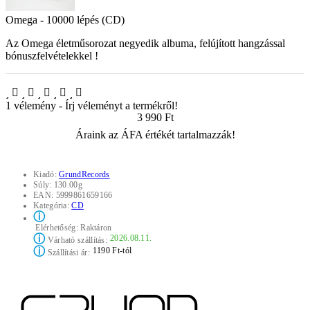
Omega - 10000 lépés (CD)
Az Omega életműsorozat negyedik albuma, felújított hangzással
bónuszfelvételekkel !
1 vélemény
-
Írj véleményt a termékről!
3 990 Ft
Áraink az ÁFA értékét tartalmazzák!
Kiadó:
GrundRecords
Súly:
130.00g
EAN:
5999861659166
Kategória:
CD
ⓘ
Elérhetőség:
Raktáron
ⓘ
2026.08.11.
Várható szállítás:
ⓘ
1190 Ft-tól
Szállítási ár: