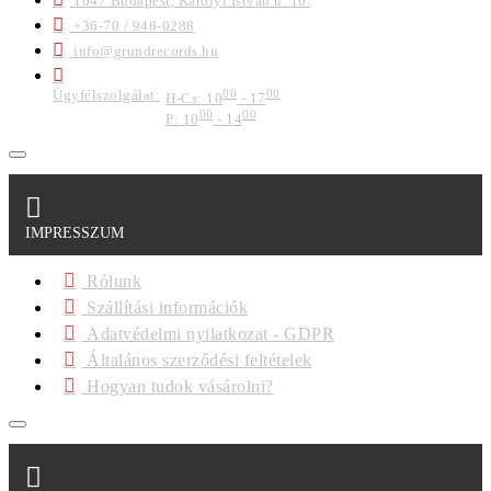
1047 Budapest, Károlyi István u. 10.
+36-70 / 948-0288
info@grundrecords.hu
Ügyfélszolgálat:
00
00
H-Cs: 10
- 17
00
00
P: 10
- 14
IMPRESSZUM
Rólunk
Szállítási információk
Adatvédelmi nyilatkozat - GDPR
Általános szerződési feltételek
Hogyan tudok vásárolni?