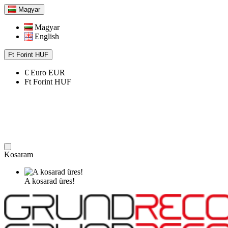
Magyar
Magyar
English
Ft
Forint
HUF
€
Euro
EUR
Ft
Forint
HUF
Kosaram
A kosarad üres!