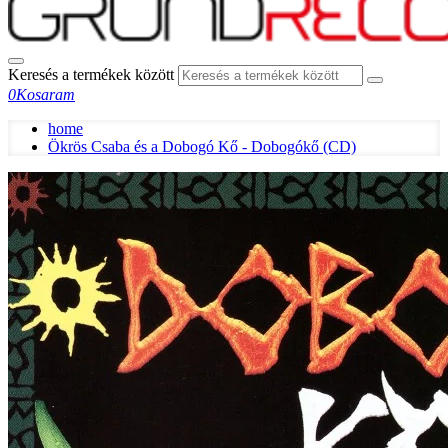
Keresés a termékek között
0
Kosaram
home
Ökrös Csaba és a Dobogó Kő - Dobogókő (CD)