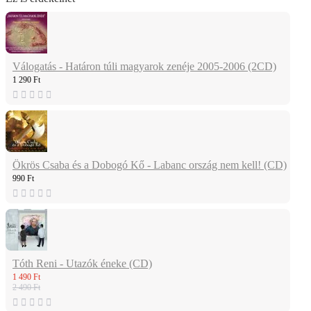
Válogatás - Határon túli magyarok zenéje 2005-2006 (2CD)
1 290 Ft
Ökrös Csaba és a Dobogó Kő - Labanc ország nem kell! (CD)
990 Ft
Tóth Reni - Utazók éneke (CD)
1 490 Ft
2 490 Ft