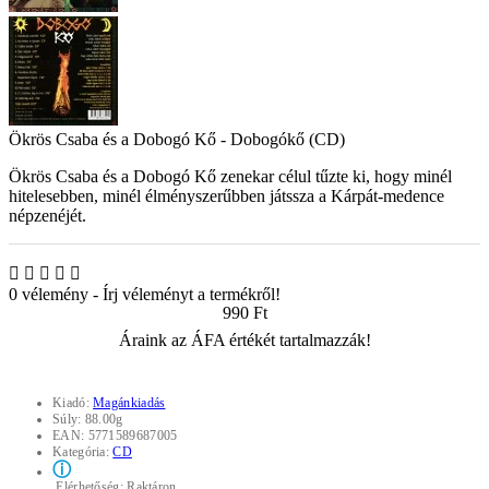
Ökrös Csaba és a Dobogó Kő - Dobogókő (CD)
Ökrös Csaba és a Dobogó Kő zenekar célul tűzte ki, hogy minél
hitelesebben, minél élményszerűbben játssza a Kárpát-medence
népzenéjét.
0 vélemény
-
Írj véleményt a termékről!
990 Ft
Áraink az ÁFA értékét tartalmazzák!
Kiadó:
Magánkiadás
Súly:
88.00g
EAN:
5771589687005
Kategória:
CD
ⓘ
Elérhetőség:
Raktáron