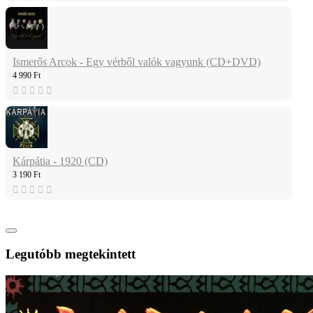
Ismerős Arcok - Egy vérből valók vagyunk (CD+DVD)
4 990 Ft
Kárpátia - 1920 (CD)
3 190 Ft
Legutóbb megtekintett