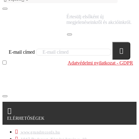
IRATKOZZ FEL
Értesülj elsőként új
HÍRLEVELÜNKRE!
megjelenéseinkről és akcióinkról.
E-mail címed
Elolvastam és megértettem az
Adatvédelmi nyilatkozat - GDPR
szabályzatban leírtakat. Tudomásul veszem, hogy a
regisztrációkor megadott adataim egy részét anonimizált
formában a cég marketing célokra felhasználja.
ELÉRHETŐSÉGEK
www.grundrecords.hu