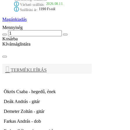
ⓘ
2026.08.11.
Várható szállítás:
ⓘ
1190 Ft-tól
Szállítási ár:
Magánkiadás
Mennyiség
Kosárba
Kívánságlistára
TERMÉKLEÍRÁS
Ökrös Csaba - hegedű, ének
Deák András - gitár
Demeter Zoltán - gitár
Farkas András - dob