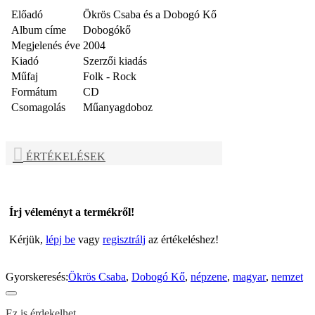
Előadó
Ökrös Csaba és a Dobogó Kő
Album címe
Dobogókő
Megjelenés éve
2004
Kiadó
Szerzői kiadás
Műfaj
Folk - Rock
Formátum
CD
Csomagolás
Műanyagdoboz
ÉRTÉKELÉSEK
Írj véleményt a termékről!
Kérjük,
lépj be
vagy
regisztrálj
az értékeléshez!
Gyorskeresés:
Ökrös Csaba
,
Dobogó Kő
,
népzene
,
magyar
,
nemzet
Ez is érdekelhet