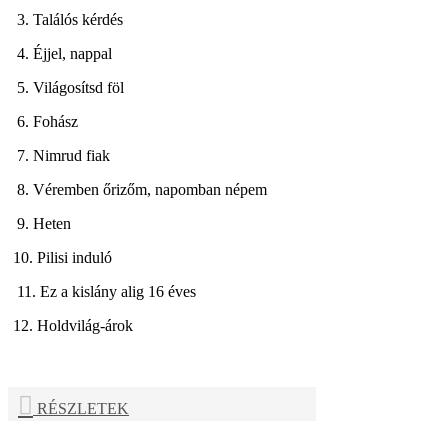
3. Találós kérdés
4. Éjjel, nappal
5. Világosítsd föl
6. Fohász
7. Nimrud fiak
8. Véremben őrizőm, napomban népem
9. Heten
10. Pilisi induló
11. Ez a kislány alig 16 éves
12. Holdvilág-árok
RÉSZLETEK