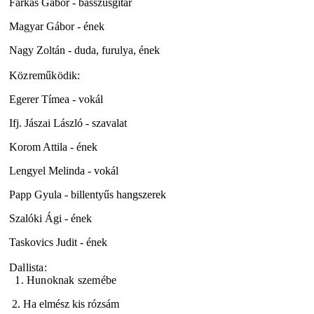
Farkas Gábor - basszusgitár
Magyar Gábor - ének
Nagy Zoltán - duda, furulya, ének
Közreműködik:
Egerer Tímea - vokál
Ifj. Jászai László - szavalat
Korom Attila - ének
Lengyel Melinda - vokál
Papp Gyula - billentyűs hangszerek
Szalóki Ági - ének
Taskovics Judit - ének
Dallista:
1. Hunoknak szemébe
2. Ha elmész kis rózsám