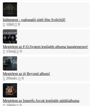
Inlitnment - vadonatúj sötét fém Svájcból!
10
júl.
0
Megjelent az F.O.System legújabb albuma hanglemezen!
15
máj.
0
Megjelent az új Beyond album!
20
márc.
0
Megjelent az Ismerős Arcok legújabb stúdióalbuma
16
febr.
0