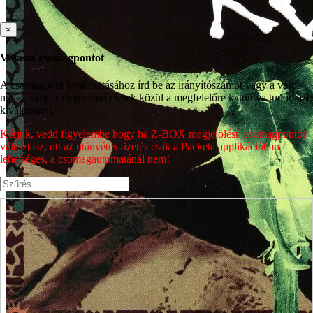
×
Válassz csomagpontot
A csomagpont kiválasztásához írd be az irányítószámot vagy a város
nevét, majd a megjelenő címek közül a megfelelőre kattintva tudod azt
kiválasztani.
Kérjük, vedd figyelembe hogy ha Z-BOX megjelölésű csomagpontot
választasz, ott az utánvétes fizetés csak a Packeta applikációban
lehetséges, a csomagautomatánál nem!