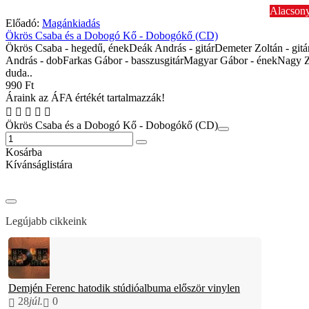
Alacsony
Előadó:
Magánkiadás
Ökrös Csaba és a Dobogó Kő - Dobogókő (CD)
Ökrös Csaba - hegedű, énekDeák András - gitárDemeter Zoltán - gitá
András - dobFarkas Gábor - basszusgitárMagyar Gábor - énekNagy Z
duda..
990 Ft
Áraink az ÁFA értékét tartalmazzák!
Ökrös Csaba és a Dobogó Kő - Dobogókő (CD)
Kosárba
Kívánságlistára
Legújabb cikkeink
Demjén Ferenc hatodik stúdióalbuma először vinylen
28
júl.
0