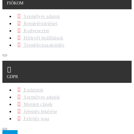
FIÓKOM
Személyes adatok
Rendeléstörténet
Kedvenceim
Hírlevél beállítások
Termékvisszaküldés
GDPR
Eszköztár
Személyes adatok
Mentett címek
Jelentés lekérése
Felejtés joga