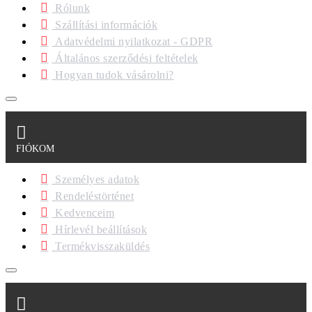
Rólunk
Szállítási információk
Adatvédelmi nyilatkozat - GDPR
Általános szerződési feltételek
Hogyan tudok vásárolni?
FIÓKOM
Személyes adatok
Rendeléstörténet
Kedvenceim
Hírlevél beállítások
Termékvisszaküldés