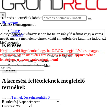
×
Keresés a termékek között
0
Kosaram
Válassz csomagpontot
home
A csomagpont kiválasztásához írd be az irányítószámot vagy a város
Keresés
nevét, majd a megjelenő címek közül a megfelelőre kattintva tudod azt
kiválasztani.
Keresés
Kérjük, vedd figyelembe hogy ha Z-BOX megjelölésű csomagpontot
választasz, ott az utánvétes fizetés csak a Packeta applikációban
lehetséges, a csomagautomatánál nem!
Keresés az alkategóriákban
Keresés a termék leírásokban
Keresés
A keresési feltételeknek megfelelő
termékek
Termék összehasonlítás
0
Rendezés:
Listázás: