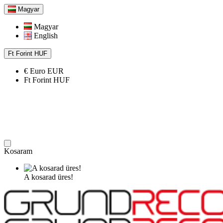
Magyar
Magyar
English
Ft
Forint
HUF
€
Euro
EUR
Ft
Forint
HUF
Kosaram
A kosarad üres!