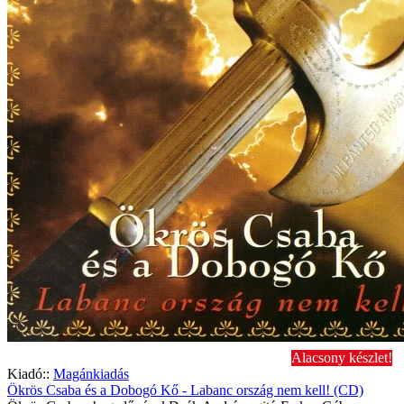
Alacsony készlet!
Kiadó::
Magánkiadás
Ökrös Csaba és a Dobogó Kő - Labanc ország nem kell! (CD)