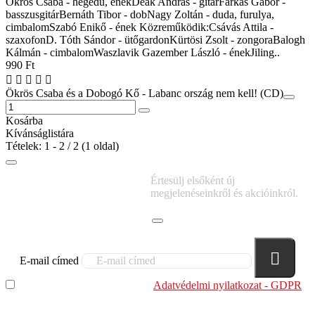
Ökrös Csaba - hegedű, énekDeák András - gitárFarkas Gábor -
basszusgitárBernáth Tibor - dobNagy Zoltán - duda, furulya,
cimbalomSzabó Enikő - ének Közreműködik:Csávás Attila -
szaxofonD. Tóth Sándor - ütőgardonKürtösi Zsolt - zongoraBalogh
Kálmán - cimbalomWaszlavik Gazember László - énekJiling..
990 Ft
Ökrös Csaba és a Dobogó Kő - Labanc ország nem kell! (CD)
Kosárba
Kívánságlistára
Tételek: 1 - 2 / 2 (1 oldal)
IRATKOZZ FEL
Értesülj elsőként új
HÍRLEVELÜNKRE!
megjelenéseinkről és akcióinkról.
E-mail címed
Elolvastam és megértettem az
Adatvédelmi nyilatkozat - GDPR
szabályzatban leírtakat. Tudomásul veszem, hogy a
regisztrációkor megadott adataim egy részét anonimizált