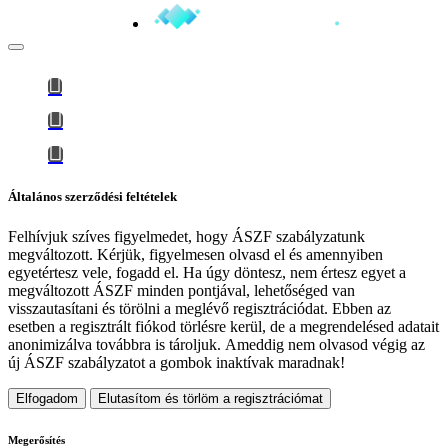
Általános szerződési feltételek
Felhívjuk szíves figyelmedet, hogy
ÁSZF szabályzatunk
megváltozott
. Kérjük, figyelmesen olvasd el és amennyiben
egyetértesz vele, fogadd el. Ha úgy döntesz, nem értesz egyet a
megváltozott ÁSZF minden pontjával, lehetőséged van
visszautasítani és törölni a meglévő regisztrációdat. Ebben az
esetben a regisztrált fiókod törlésre kerül, de a megrendelésed adatait
anonimizálva továbbra is tároljuk.
Ameddig nem olvasod végig az
új ÁSZF szabályzatot a gombok inaktívak maradnak!
Elfogadom
Elutasítom és törlöm a regisztrációmat
Megerősítés