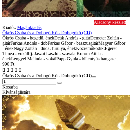
Alacsony készlet!
Kiadó::
Magánkiadás
Ökrös Csaba és a Dobogó Kő - Dobogókő (CD)
Ökrös Csaba - hegedű, énekDeák András - gitárDemeter Zoltán -
gitárFarkas András - dobFarkas Gábor - basszusgitárMagyar Gábor
- énekNagy Zoltán - duda, furulya, énekKözreműködik:Egerer
Tímea - vokálIfj. Jászai László - szavalatKorom Attila -
énekLengyel Melinda - vokálPapp Gyula - billentyűs hangsze..
990 Ft
Ökrös Csaba és a Dobogó Kő - Dobogókő (CD)
Kosárba
Kívánságlistára