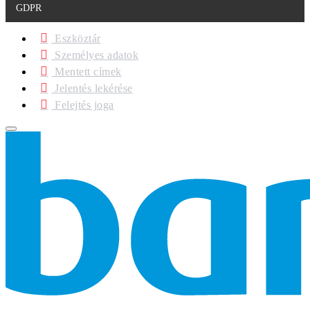
GDPR
Eszköztár
Személyes adatok
Mentett címek
Jelentés lekérése
Felejtés joga