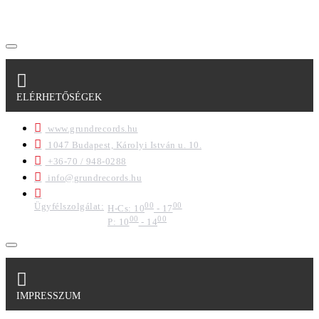
formában a cég marketing célokra felhasználja.
ELÉRHETŐSÉGEK
www.grundrecords.hu
1047 Budapest, Károlyi István u. 10.
+36-70 / 948-0288
info@grundrecords.hu
Ügyfélszolgálat:
00
00
H-Cs: 10
- 17
00
00
P: 10
- 14
IMPRESSZUM