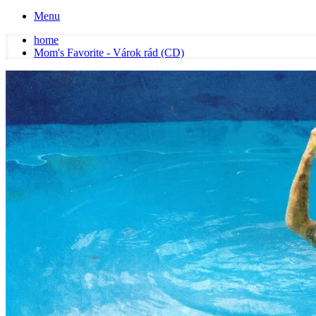
Menu
home
Mom's Favorite - Várok rád (CD)