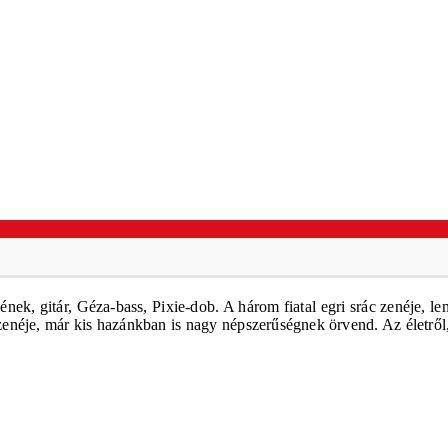
ek, gitár, Géza-bass, Pixie-dob. A három fiatal egri srác zenéje, l
enéje, már kis hazánkban is nagy népszerűségnek örvend. Az életről,