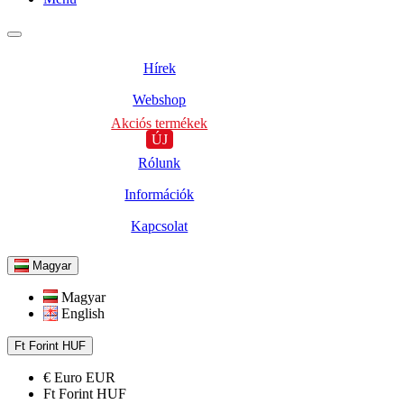
Hírek
Webshop
Akciós termékek
ÚJ
Rólunk
Információk
Kapcsolat
Magyar
Magyar
English
Ft
Forint
HUF
€
Euro
EUR
Ft
Forint
HUF