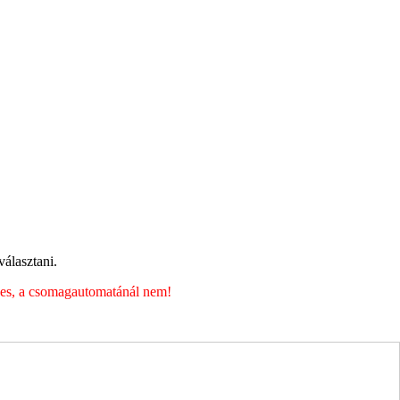
álasztani.
éges, a csomagautomatánál nem!