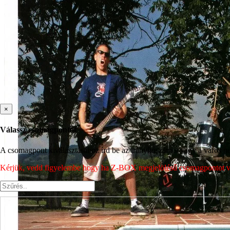
×
Válassz csomagpontot
A csomagpont kiválasztásához írd be az irányítószámot vagy a város nev
Kérjük, vedd figyelembe hogy ha Z-BOX megjelölésű csomagpontot vála