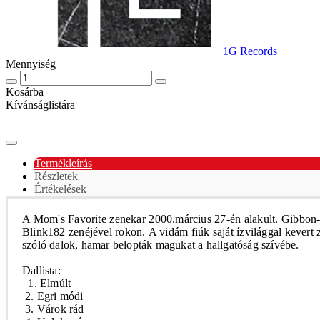
1G Records
Mennyiség
Kosárba
Kívánságlistára
Termékleírás
Részletek
Értékelések
A Mom's Favorite zenekar 2000.március 27-én alakult. Gibbon-én
Blink182 zenéjével rokon.
A vidám fiúk saját
ízvilággal
kevert z
szóló dalok, hamar belopták magukat a
hallgatóság
szívébe.
Dallista:
1.
Elmúlt
2. Egri módi
3. Várok rád