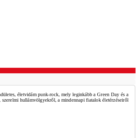
endületes, életvidám punk-rock, mely leginkább a Green Day és a
 szerelmi hullámvölgyekről, a mindennapi fiatalok életérzéseiről