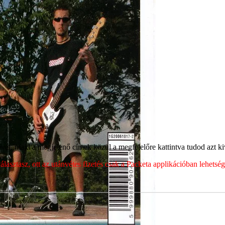
ét, majd a megjelenő címek közül a megfelelőre kattintva tudod azt kiv
sztasz, ott az utánvétes fizetés csak a Packeta applikációban lehets