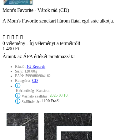
Mom's Favorite - Várok rád (CD)
A Mom's Favorite zenekart három fiatal egri srác alkotja.
0 vélemény
-
Írj véleményt a termékről!
1 490 Ft
Áraink az ÁFA értékét tartalmazzák!
Kiadó:
1G Records
Súly:
120.00g
EAN:
5999880904162
Kategória:
CD
ⓘ
Elérhetőség:
Raktáron
ⓘ
2026.08.10.
Várható szállítás:
ⓘ
1190 Ft-tól
Szállítási ár: