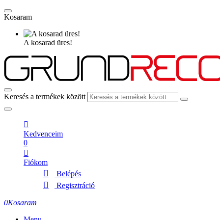
Kosaram
A kosarad üres!
Keresés a termékek között
Kedvenceim
0
Fiókom
Belépés
Regisztráció
0
Kosaram
Menu